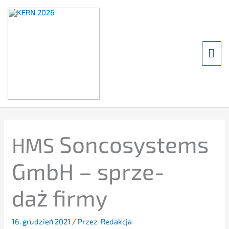
Przej­
dź
do
treści
Me
głó
Sonco­sys­tems
HMS
GmbH – sprze­
daż firmy
16. grudzień 2021
/ Przez
Redakcja