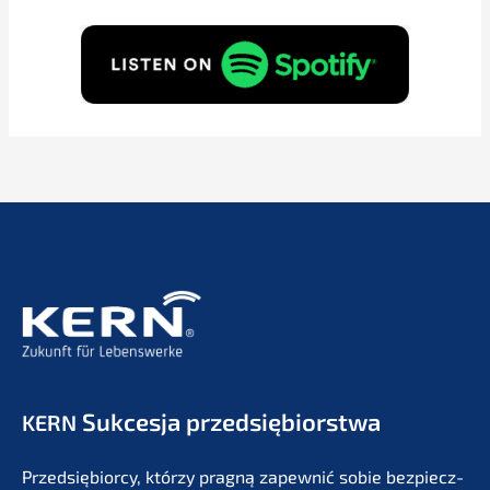
Sukces­ja przedsiębiorstwa
KERN
Przedsię­bi­or­cy, którzy pragną zapew­nić sobie bezpiecz­