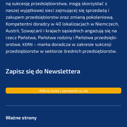
ną sukces­ję przedsię­bi­orst­wa, mogą skorzystać z
naszej wyjąt­ko­wej sieci zajmu­jącej się sprze­dażą i
zakupem przedsię­bi­orstw oraz zmianą pokolenio­wą.
Kompe­tent­ni dorad­cy w 40 lokali­zac­jach w Niemc­zech,
Austrii, Szwaj­ca­rii i krajach sąsied­nich angażu­ją się na
rzecz Państ­wa, Państ­wa rodzi­ny i Państ­wa przedsię­bi­
orst­wa.
– marka dorad­c­za w zakre­sie sukces­ji
KERN
przedsię­bi­orstw w sektor­ze średnich przedsiębiorstw.
Zapisz się do Newslettera
Kliknij tutaj i zarejes­truj się
Ważne strony