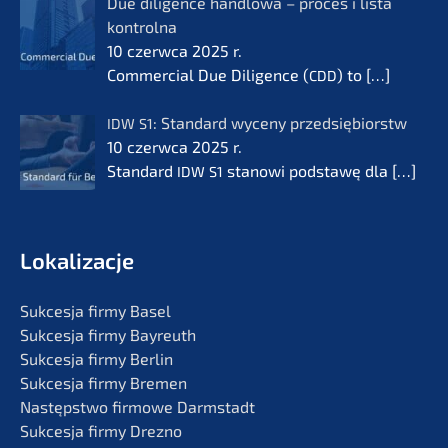
Due diligence handlo­wa – proces i lista
kontrol­na
10 czerw­ca 2025 r.
Commer­cial Due Diligence (
) to
[…]
CDD
: Standard wyceny przedsię­bi­orstw
IDW
S1
10 czerw­ca 2025 r.
Standard
stanowi podsta­wę dla
[…]
IDW
S1
Lokali­zac­je
Sukces­ja firmy Basel
Sukces­ja firmy Bayreuth
Sukces­ja firmy Berlin
Sukces­ja firmy Bremen
Następst­wo firmo­we Darmstadt
Sukces­ja firmy Drezno