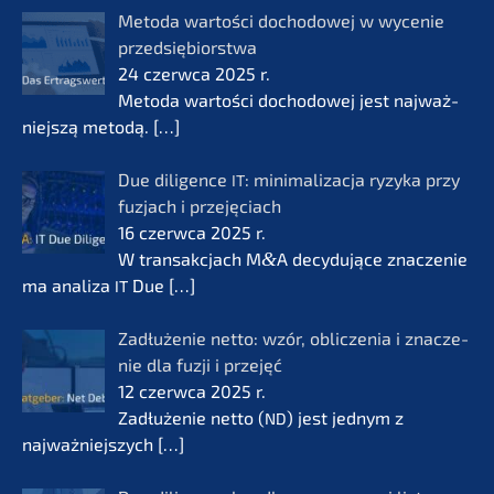
Metoda wartości docho­do­wej w wycenie
przedsię­bi­orst­wa
24 czerw­ca 2025 r.
Metoda wartości docho­do­wej jest najważ­
nie­js­zą metodą.
[…]
Due diligence
: minima­li­zac­ja ryzyka przy
IT
fuzjach i przejęciach
16 czerw­ca 2025 r.
W transak­c­jach M
&
A decydu­jące znacze­nie
ma anali­za
Due
[…]
IT
Zadłuże­nie netto: wzór, oblic­ze­nia i znacze­
nie dla fuzji i przejęć
12 czerw­ca 2025 r.
Zadłuże­nie netto (
) jest jednym z
ND
najważ­nie­js­zych
[…]