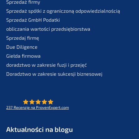
Sprze­daż firmy
Sprze­daż spółki z ogranic­zoną odpowiedzialnością
Sprze­daż GmbH Podatki
oblic­za­nia wartości przedsiębiorstwa
Sprze­daj firmę
Due Diligence
Giełda firmo­wa
doradzt­wo w zakre­sie fuzji i przejęć
Doradzt­wo w zakre­sie sukces­ji biznesowej
237
Recenz­je na ProvenExpert.com
- Future for lifeworks
KERN
Aktual­ności na blogu