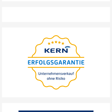
webinar
–präsen­tiert
BEZPŁATNY
von Nils Koerber
Unter­neh­mens-kauf
(M
A) - Selbstän­dig­keit
&
oder Strate­gie für
Wachstum
>
WUNSCHTERMIN
AUSWÄHLEN