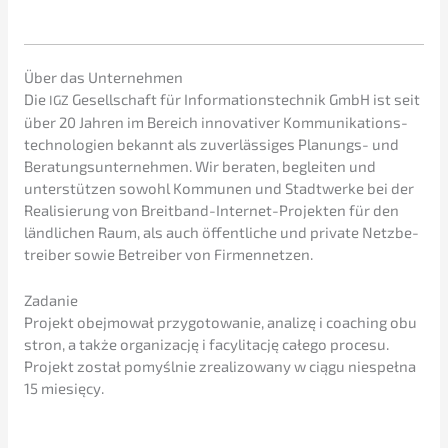
Über das Unternehmen
Die
Gesell­schaft für Infor­ma­ti­ons­tech­nik GmbH ist seit
IGZ
über 20 Jahren im Bereich innova­ti­ver Kommu­ni­ka­ti­ons­
tech­no­lo­gien bekannt als zuver­läs­si­ges Planungs- und
Beratungs­un­ter­neh­men. Wir beraten, beglei­ten und
unter­stüt­zen sowohl Kommu­nen und Stadt­wer­ke bei der
Reali­sie­rung von Breit­band-Inter­net-Projek­ten für den
ländli­chen Raum, als auch öffent­li­che und priva­te Netzbe­
trei­ber sowie Betrei­ber von Firmennetzen.
Zadanie
Projekt obejmo­wał przygo­to­wa­nie, anali­zę i coaching obu
stron, a także organi­zac­ję i facylitac­ję całego proce­su.
Projekt został pomyśl­nie zrealizowa­ny w ciągu niespeł­na
15 miesięcy.