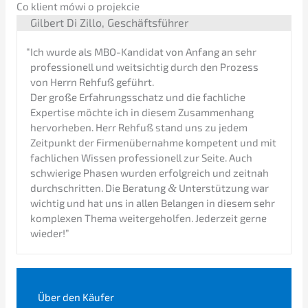
Co klient mówi o projekcie
​Gilbert Di Zillo, Geschäftsführer
“
Ich wurde als MBO-Kandi­dat von Anfang an sehr
profes­sio­nell und weitsich­tig durch den Prozess
von Herrn Rehfuß geführt.
Der große Erfah­rungs­schatz und die fachli­che
Exper­ti­se möchte ich in diesem Zusam­men­hang
hervor­he­ben. Herr Rehfuß stand uns zu jedem
Zeitpunkt der Firmen­über­nah­me kompe­tent und mit
fachli­chen Wissen profes­sio­nell zur Seite. Auch
schwie­ri­ge Phasen wurden erfolg­reich und zeitnah
durch­schrit­ten. Die Beratung
&
Unter­stüt­zung war
wichtig und hat uns in allen Belan­gen in diesem sehr
komple­xen Thema weiter­ge­hol­fen. Jeder­zeit gerne
wieder!”
Über den Käufer