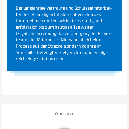
Der langjäh­ri­ge Vertrau­te und Schlüs­sel­mit­ar­bei­
ter des ehema­li­gen Inhabers übernahm das
Unter­neh­men und entwi­ckel­te es stetig und
erfolg­reich bis zum heuti­gen Tag weiter.
Es gab einen reibungs­lo­sen Übergang der Projek­
te und der Mitar­bei­ter. Niemand blieb beim
Prozess auf der Strecke, sondern konnte im
Sinne aller Betei­lig­ten zielge­rich­tet und erfolg­
reich einge­setzt werden.
O autor­ze