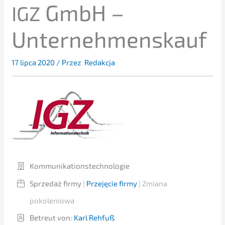
GmbH –
IGZ
Unternehmenskauf
17 lipca 2020
/ Przez
Redakcja
​Kommu­ni­ka­ti­ons­tech­no­lo­gie
Sprze­daż firmy
|
Przejęcie firmy
| Zmiana
pokoleniowa
Betreut von:
​Karl Rehfuß