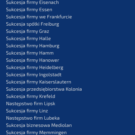
Sukces­ja firmy Eisenach
Sukces­ja firmy Essen
Sukces­ja firmy we Frankfurcie
Sukces­ja spółki Freiburg
Sukces­ja firmy Graz
Sukces­ja firmy Halle
Sukces­ja firmy Hamburg
Sukces­ja firmy Hamm
Sukces­ja firmy Hanower
Sukces­ja firmy Heidelberg
Sukces­ja firmy Ingolstadt
Sukces­ja firmy Kaiserslautern
Sukces­ja przedsię­bi­orst­wa Kolonia
Sukces­ja firmy Krefeld
Następst­wo firm Lipsk
Sukces­ja firmy Linz
Następst­wo firm Lubeka
Sukces­ja bizne­so­wa Mediolan
Sukces­ja firmy Memmingen