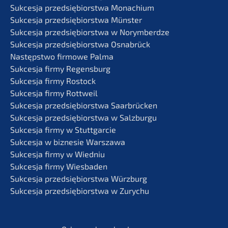
Sukces­ja przedsię­bi­orst­wa Monachium
Sukces­ja przedsię­bi­orst­wa Münster
Sukces­ja przedsię­bi­orst­wa w Norymberdze
Sukces­ja przedsię­bi­orst­wa Osnabrück
Następst­wo firmo­we Palma
Sukces­ja firmy Regensburg
Sukces­ja firmy Rostock
Sukces­ja firmy Rottweil
Sukces­ja przedsię­bi­orst­wa Saarbrücken
Sukces­ja przedsię­bi­orst­wa w Salzburgu
Sukces­ja firmy w Stuttgarcie
Sukces­ja w bizne­sie Warszawa
Sukces­ja firmy w Wiedniu
Sukces­ja firmy Wiesbaden
Sukces­ja przedsię­bi­orst­wa Würzburg
Sukces­ja przedsię­bi­orst­wa w Zurychu