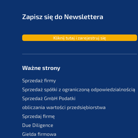
Zapisz się do Newslettera
Kliknij tutaj i zarejes­truj się
Ważne strony
Sprze­daż firmy
Sprze­daż spółki z ogranic­zoną odpowiedzialnością
Sprze­daż GmbH Podatki
oblic­za­nia wartości przedsiębiorstwa
Sprze­daj firmę
Due Diligence
Giełda firmo­wa