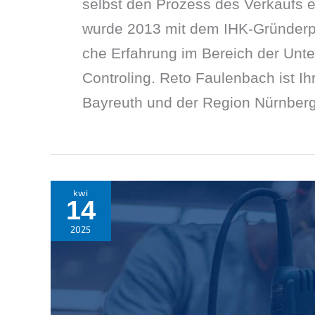
selbst den Prozess des Verkaufs erl
wurde 2013 mit dem IHK-Gründer­pre
che Erfah­rung im Bereich der Unte
Contro­ling. Reto Faulen­bach ist Ih
Bayreuth und der Region Nürnber
kwi
14
2025