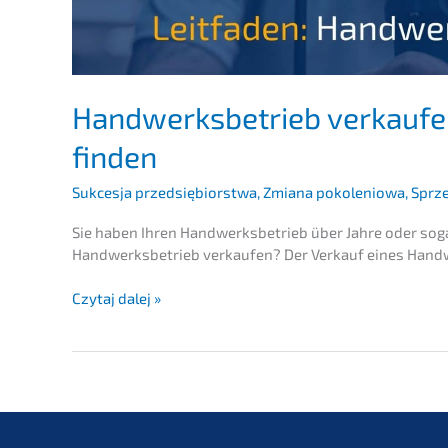
Handwerks­be­trieb verkau­fe
finden
Sukces­ja przedsię­bi­orst­wa
,
Zmiana pokolenio­wa
,
Sprze
Sie haben Ihren Handwerks­be­trieb über Jahre oder sog
Handwerks­be­trieb verkau­fen? Der Verkauf eines Han
Handwerks­
Czytaj dalej »
be­
trieb
verkau­
fen:
Preis
berech­