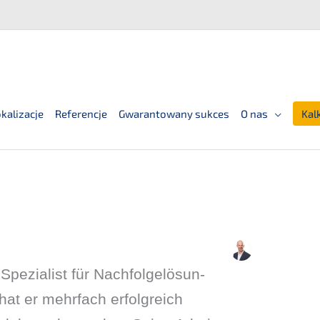
kalizacje
Referencje
Gwarantowany sukces
O nas
Kal
zia­list für Nachfol­ge­lö­sun­
hat er mehrfach erfolg­reich