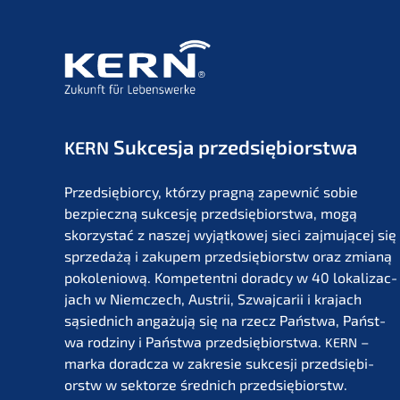
nen
&
Käufer
finden
Sukces­ja przedsiębiorstwa
KERN
Przedsię­bi­or­cy, którzy pragną zapew­nić sobie
bezpiecz­ną sukces­ję przedsię­bi­orst­wa, mogą
skorzystać z naszej wyjąt­ko­wej sieci zajmu­jącej się
sprze­dażą i zakupem przedsię­bi­orstw oraz zmianą
pokolenio­wą. Kompe­tent­ni dorad­cy w 40 lokali­zac­
jach w Niemc­zech, Austrii, Szwaj­ca­rii i krajach
sąsied­nich angażu­ją się na rzecz Państ­wa, Państ­
wa rodzi­ny i Państ­wa przedsię­bi­orst­wa.
–
KERN
marka dorad­c­za w zakre­sie sukces­ji przedsię­bi­
orstw w sektor­ze średnich przedsiębiorstw.