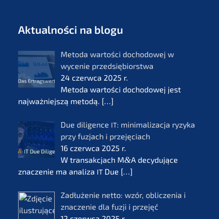
Aktual­ności na blogu
Metoda wartości docho­do­wej w
wycenie przedsię­bi­orst­wa
24 czerw­ca 2025 r.
Metoda wartości docho­do­wej jest
najważ­nie­js­zą metodą.
[…]
Due diligence
: minima­li­zac­ja ryzyka
IT
przy fuzjach i przejęciach
16 czerw­ca 2025 r.
W transak­c­jach M
&
A decydu­jące
znacze­nie ma anali­za
Due
[…]
IT
Zadłuże­nie netto: wzór, oblic­ze­nia i
znacze­nie dla fuzji i przejęć
12 czerw­ca 2025 r.