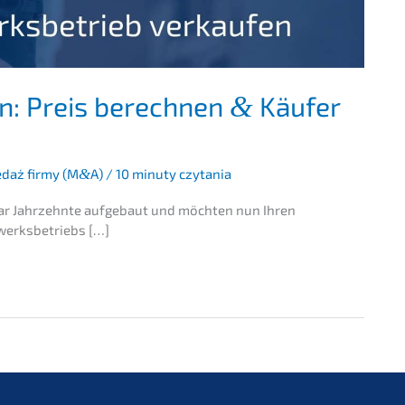
n: Preis berech­nen
Käufer
&
­daż firmy (M
&
A)
/
10 minuty czytania
ar Jahrzehn­te aufge­baut und möchten nun Ihren
dwerksbetriebs […]