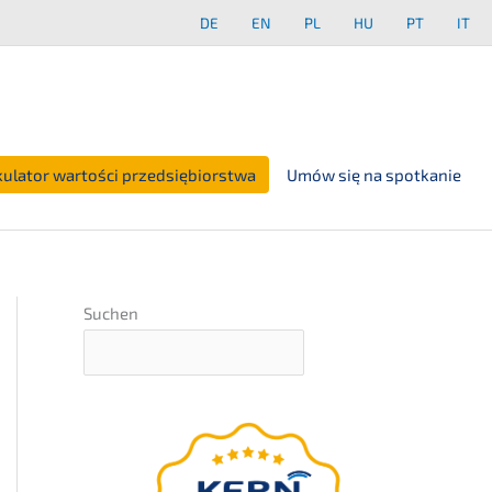
DE
EN
PL
HU
PT
IT
kulator wartości przedsiębiorstwa
Umów się na spotkanie
Suchen