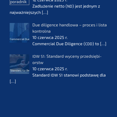
Zadłuże­nie netto (
) jest jednym z
ND
najważ­nie­js­zych
[…]
Due diligence handlo­wa – proces i lista
kontrol­na
10 czerw­ca 2025 r.
Commer­cial Due Diligence (
) to
[…]
CDD
: Standard wyceny przedsię­bi­
IDW
S1
orstw
10 czerw­ca 2025 r.
Standard
stanowi podsta­wę dla
IDW
S1
[…]