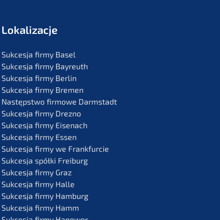
Lokali­zac­je
Sukces­ja firmy Basel
Sukces­ja firmy Bayreuth
Sukces­ja firmy Berlin
Sukces­ja firmy Bremen
Następst­wo firmo­we Darmstadt
Sukces­ja firmy Drezno
Sukces­ja firmy Eisenach
Sukces­ja firmy Essen
Sukces­ja firmy we Frankfurcie
Sukces­ja spółki Freiburg
Sukces­ja firmy Graz
Sukces­ja firmy Halle
Sukces­ja firmy Hamburg
Sukces­ja firmy Hamm
Sukces­ja firmy Hanower