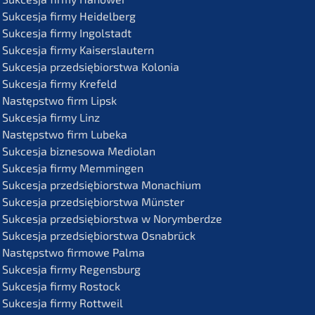
Sukces­ja firmy Heidelberg
Sukces­ja firmy Ingolstadt
Sukces­ja firmy Kaiserslautern
Sukces­ja przedsię­bi­orst­wa Kolonia
Sukces­ja firmy Krefeld
Następst­wo firm Lipsk
Sukces­ja firmy Linz
Następst­wo firm Lubeka
Sukces­ja bizne­so­wa Mediolan
Sukces­ja firmy Memmingen
Sukces­ja przedsię­bi­orst­wa Monachium
Sukces­ja przedsię­bi­orst­wa Münster
Sukces­ja przedsię­bi­orst­wa w Norymberdze
Sukces­ja przedsię­bi­orst­wa Osnabrück
Następst­wo firmo­we Palma
Sukces­ja firmy Regensburg
Sukces­ja firmy Rostock
Sukces­ja firmy Rottweil