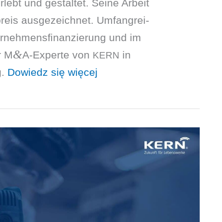
ebt und gestal­tet. Seine Arbeit
is ausge­zeich­net. Umfang­rei­
r­neh­mensﬁnan­zie­rung und im
&
r M
A-Experte von
in
KERN
g.
Dowiedz się więcej