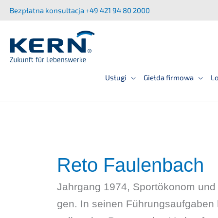
Przej­
Bezpłat­na konsult­ac­ja +49 421 94 80 2000
dź
do
treści
Usługi
Giełda firmowa
Lo
Reto Faulen­bach
Jahrgang 1974, Sportöko­nom und Spe
gen. In seinen Führungs­auf­ga­ben 