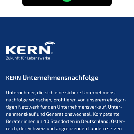
Unternehmens­nachfolge
KERN
Unter­neh­mer, die sich eine siche­re Unternehmens­
nachfolge wünschen, profi­tie­ren von unserem einzig­ar­
ti­gen Netzwerk für den Unter­nehmens­verkauf, Unter­
nehmens­kauf und Generations­wechsel. Kompe­ten­te
Berater:innen an 40 Stand­or­ten in Deutsch­land, Öster­
reich, der Schweiz und angren­zen­den Ländern setzen