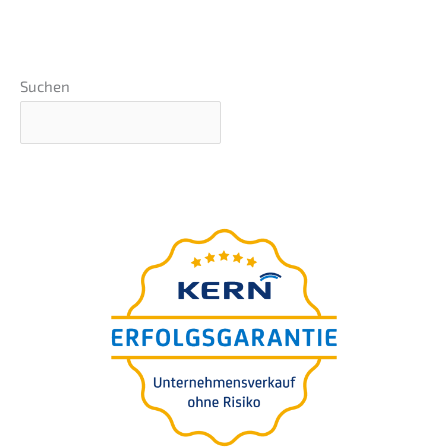
Suchen
Grundlagen-Webinar
präsentiert
von Nils Koerber
Unternehmens-verkauf
(M&A) ohne Risiko und
Wertverlust