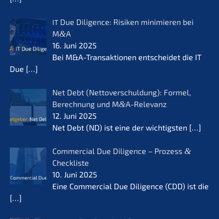
Due Diligence: Risiken minimie­ren bei
IT
M
&
A
16. Juni 2025
Bei M&A-Transaktionen entschei­det die IT
Due
[…]
Net Debt (Netto­ver­schul­dung): Formel,
Berech­nung und M
&
A-Relevanz
12. Juni 2025
Net Debt (ND) ist eine der wichtigs­ten
[…]
Commer­cial Due Diligence – Prozess
&
Checkliste
10. Juni 2025
Eine Commer­cial Due Diligence (CDD) ist die
[…]