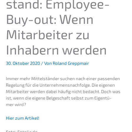
stand: Employee-
Buy-out: Wenn
Mitar­bei­ter zu
Inhabern werden
30. Oktober 2020
/ Von
Roland Greppmair
Immer mehr Mittel­stän­der suchen nach einer passen­den
Regelung für die Unternehmens­nachfolge. Die eigenen
Mitar­bei­ter werden dabei häufig nicht bedacht. Doch was
ist, wenn die eigene Belge­schaft selbst zum Eigen­tü­
mer wird?
Hier zum Artikel!
Foto: Fotolia.de