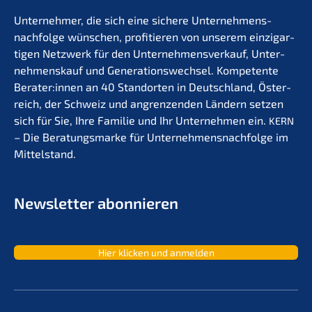
Unter­neh­mer, die sich eine siche­re Unternehmens­
nachfolge wünschen, profi­tie­ren von unserem einzig­ar­
ti­gen Netzwerk für den Unter­nehmens­verkauf, Unter­
nehmens­kauf und Generations­wechsel. Kompe­ten­te
Berater:innen an 40 Stand­or­ten in Deutsch­land, Öster­
reich, der Schweiz und angren­zen­den Ländern setzen
sich für Sie, Ihre Familie und Ihr Unter­neh­men ein.
KERN
– Die Beratungs­mar­ke für Unternehmens­nachfolge im
Mittelstand.
Newslet­ter abonnieren
Hier klicken und anmelden