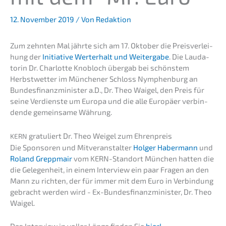
12. November 2019
/ Von
Redaktion
Zum zehnten Mal jährte sich am 17. Oktober die Preis­ver­lei­
hung der
Initia­ti­ve Werterhalt und Weiter­ga­be
. Die Lauda­
to­rin Dr. Charlot­te Knobloch übergab bei schöns­tem
Herbst­wet­ter im Münche­ner Schloss Nymphen­burg an
Bundes­fi­nanz­mi­nis­ter a.D., Dr. Theo Waigel, den Preis für
seine Verdiens­te um Europa und die alle Europä­er verbin­
den­de gemein­sa­me Währung.
gratu­liert Dr. Theo Weigel zum Ehrenpreis
KERN
Die Sponso­ren und Mitver­an­stal­ter
Holger Haber­mann
und
Roland Grepp­mair
vom KERN-Stand­ort München hatten die
die Gelegen­heit, in einem Inter­view ein paar Fragen an den
Mann zu richten, der für immer mit dem Euro in Verbin­dung
gebracht werden wird - Ex-Bundes­fi­nanz­mi­nis­ter, Dr. Theo
Waigel.