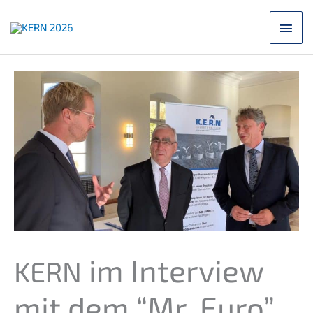
Zum
Hau
Inhalt
springen
im Inter­view
KERN
mit dem “Mr. Euro”