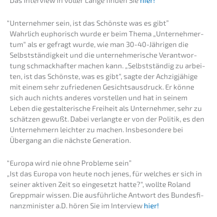
Das Inter­view in voller Länge finden Sie
hier!
“
Unter­neh­mer sein, ist das Schöns­te was es gibt”
Wahrlich eupho­risch wurde er beim Thema „Unter­neh­mer­
tum“ als er gefragt wurde, wie man 30-40-Jähri­gen die
Selbst­stän­dig­keit und die unter­neh­me­ri­sche Verant­wor­
tung schmack­haf­ter machen kann. „Selbst­stän­dig zu arbei­
ten, ist das Schöns­te, was es gibt“, sagte der Achzig­jä­hi­ge
mit einem sehr zufrie­de­nen Gesichts­aus­druck. Er könne
sich auch nichts anderes vorstel­len und hat in seinem
Leben die gestal­te­ri­sche Freiheit als Unter­neh­mer, sehr zu
schät­zen gewußt. Dabei verlang­te er von der Politik, es den
Unter­neh­mern leich­ter zu machen. Insbe­son­de­re bei
Übergang an die nächs­te Generation.
“
Europa wird nie ohne Proble­me sein”
„
Ist das Europa von heute noch jenes, für welches er sich in
seiner aktiven Zeit so einge­setzt hatte?“, wollte Roland
Grepp­mair wissen. Die ausführ­li­che Antwort des Bundes­fi­
nanz­mi­nis­ter a.D. hören Sie im Inter­view
hier!