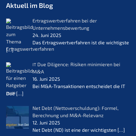
Aktuell im Blog
Ertrags­wert­ver­fah­ren bei der
Unternehmensbewertung
24. Juni 2025
Das Ertrags­wert­ver­fah­ren ist die wichtigs­te
[…]
Due Diligence: Risiken minimie­ren bei
IT
M
&
A
16. Juni 2025
Bei M&A-Transaktionen entschei­det die IT
Due
[…]
Net Debt (Netto­ver­schul­dung): Formel,
Berech­nung und M
&
A-Relevanz
12. Juni 2025
Net Debt (ND) ist eine der wichtigs­ten
[…]