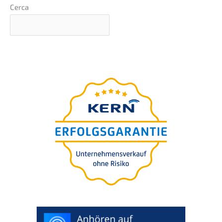
Cerca
Il
guida defini­ti­va
per la
succes­sio­ne della vostra
azienda