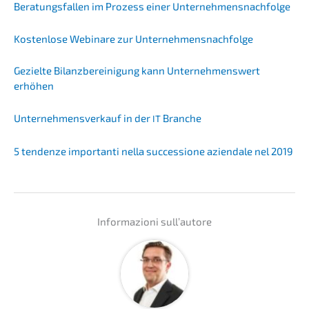
Beratungs­fal­len im Prozess einer Unternehmensnachfolge
Kosten­lo­se Webina­re zur Unternehmensnachfolge
Geziel­te Bilanz­be­rei­ni­gung kann Unter­neh­mens­wert
erhöhen
Unter­nehmens­verkauf in der
Branche
IT
5 tenden­ze importan­ti nella succes­sio­ne aziend­a­le nel 2019
Infor­ma­zio­ni sull’autore