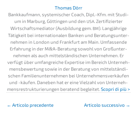
Thomas Dörr
Bankkauf­mann, syste­mi­scher Coach, Dipl.-Kfm. mit Studi­
um in Marburg, Göttin­gen und den
. Zerti­fi­zier­ter
USA
Wirtschafts­me­dia­tor (Ausbil­dung gem.
). Langjäh­ri­ge
BM
Tätig­keit bei inter­na­tio­na­len Banken und Beratungs­un­ter­
neh­men in London und Frank­furt am Main. Umfas­sen­de
Erfah­rung in der M
&
A-Beratung sowohl von Großun­ter­
neh­men als auch mittel­stän­di­schen Unter­neh­men. Er
verfügt über umfang­rei­che Exper­ti­se im Bereich Unter­neh­
mens­be­wer­tung sowie in der Beratung von mittel­stän­di­
schen Famili­en­un­ter­neh­men bei Unter­neh­mens­ver­käu­fen
und -käufen. Daneben hat er eine Vielzahl von Unter­neh­
mens­re­struk­tu­rie­run­gen beratend beglei­tet.
Scopri di più >
←
Artico­lo precedente
Artico­lo succes­si­vo
→