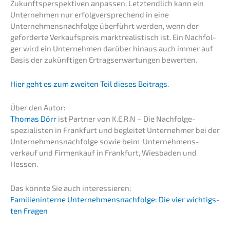
Zukunfts­per­spek­ti­ven anpas­sen. Letzt­end­lich kann ein
Unter­neh­men nur erfolg­ver­spre­chend in eine
Unternehmens­nachfolge überführt werden, wenn der
gefor­der­te Verkaufs­preis markt­rea­lis­tisch ist. Ein Nachfol­
ger wird ein Unter­neh­men darüber hinaus auch immer auf
Basis der zukünf­ti­gen Ertrags­er­war­tun­gen bewerten.
Hier geht es zum zweiten Teil dieses Beitrags.
Über den Autor:
Thomas Dörr
ist Partner von K.E.R.N – Die Nachfolge­
spezialisten in Frank­furt und beglei­tet Unter­neh­mer bei der
Unternehmens­nachfolge sowie beim Unter­nehmens­
verkauf und Firmen­kauf in Frank­furt, Wiesba­den und
Hessen.
Das könnte Sie auch interessieren:
Famili­en­in­ter­ne Unternehmens­nachfolge: Die vier wichtigs­
ten Fragen