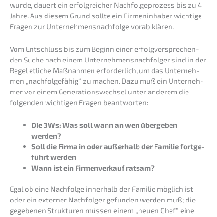
wurde, dauert ein erfolg­rei­cher Nachfol­ge­pro­zess bis zu 4
Jahre. Aus diesem Grund sollte ein Firmen­in­ha­ber wichti­ge
Fragen zur Unternehmens­nachfolge vorab klären.
Vom Entschluss bis zum Beginn einer erfolg­ver­spre­chen­
den Suche nach einem Unter­neh­mens­nach­fol­ger sind in der
Regel etliche Maßnah­men erfor­der­lich, um das Unter­neh­
men „nachfol­ge­fä­hig“ zu machen. Dazu muß ein Unter­neh­
mer vor einem Generations­wechsel unter anderem die
folgen­den wichti­gen Fragen beantworten:
Die 3Ws: Was soll wann an wen überge­ben
werden?
Soll die Firma in oder außer­halb der Familie fortge­
führt werden
Wann ist ein Firmen­ver­kauf ratsam?
Egal ob eine Nachfol­ge inner­halb der Familie möglich ist
oder ein exter­ner Nachfol­ger gefun­den werden muß; die
gegebe­nen Struk­tu­ren müssen einem „neuen Chef“ eine