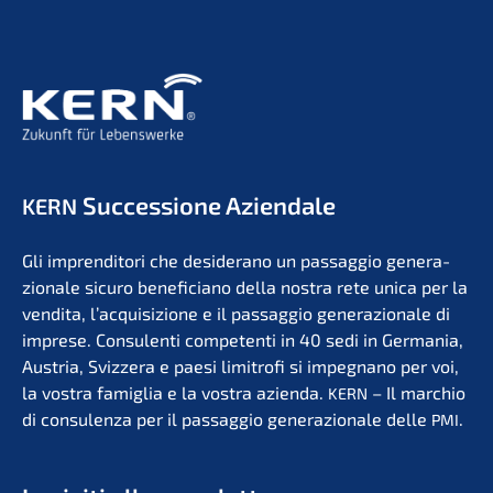
Succes­sio­ne Aziendale
KERN
Gli impren­di­to­ri che deside­r­ano un passag­gio genera­
zio­na­le sicuro benefi­ci­a­no della nostra rete unica per la
vendita, l’acqui­si­zio­ne e il passag­gio genera­zio­na­le di
impre­se. Consu­len­ti compe­ten­ti in 40 sedi in Germa­nia,
Austria, Svizzera e paesi limit­ro­fi si impegna­no per voi,
la vostra famiglia e la vostra azien­da.
– Il marchio
KERN
di consu­len­za per il passag­gio genera­zio­na­le delle
.
PMI