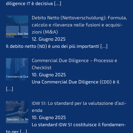
diligence
è decisi­va
[…]
IT
Debito Netto (Netto­ver­schul­dung): Formu­la,
calco­lo e rilevanza nelle fusio­ni e acqui­si­
zio­ni (M
&
A)
12. Giugno 2025
Il debito netto (
) è uno dei più importan­ti
[…]
ND
Commer­cial Due Diligence – Proces­so e
Check­list
10. Giugno 2025
Una Commer­cial Due Diligence (
) è il
CDD
[…]
: Lo standard per la valuta­zio­ne d’azi­
IDW
S1
en­da
10. Giugno 2025
Lo standard
costi­tuis­ce il fonda­men­
IDW
S1
to per
[…]