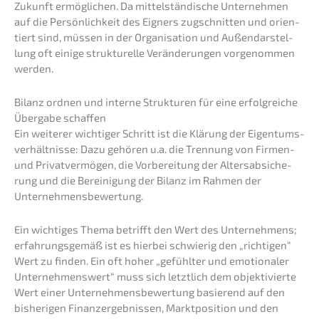
Zukunft ermög­li­chen. Da mittel­stän­di­sche Unter­neh­men
auf die Persön­lich­keit des Eigners zugschnit­ten und orien­
tiert sind, müssen in der Organi­sa­ti­on und Außen­dar­stel­
lung oft einige struk­tu­rel­le Verän­de­run­gen vorge­nom­men
werden.
Bilanz ordnen und inter­ne Struk­tu­ren für eine erfolg­rei­che
Überga­be schaffen
Ein weite­rer wichti­ger Schritt ist die Klärung der Eigen­tums­
ver­hält­nis­se: Dazu gehören u.a. die Trennung von Firmen-
und Privat­ver­mö­gen, die Vorbe­rei­tung der Alters­ab­si­che­
rung und die Berei­ni­gung der Bilanz im Rahmen der
Unternehmensbewertung.
Ein wichti­ges Thema betrifft den Wert des Unter­neh­mens;
erfah­rungs­ge­mäß ist es hierbei schwie­rig den „richti­gen“
Wert zu finden. Ein oft hoher „gefühl­ter und emotio­na­ler
Unter­neh­mens­wert“ muss sich letzt­lich dem objek­ti­vier­te
Wert einer Unter­neh­mens­be­wer­tung basie­rend auf den
bishe­ri­gen Finanz­ergeb­nis­sen, Markt­po­si­ti­on und den