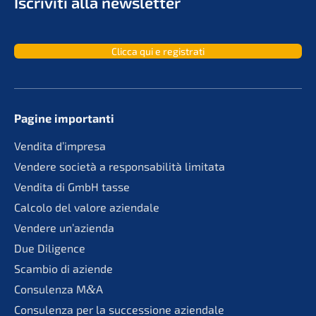
Iscri­vi­ti alla newsletter
Clicca qui e registrati
Pagine importan­ti
Vendita d’impre­sa
Vende­re socie­tà a responsa­bi­li­tà limitata
Vendita di GmbH tasse
Calco­lo del valore aziendale
Vende­re un’azienda
Due Diligence
Scambio di aziende
Consu­len­za M
&
A
Consu­len­za per la succes­sio­ne aziendale