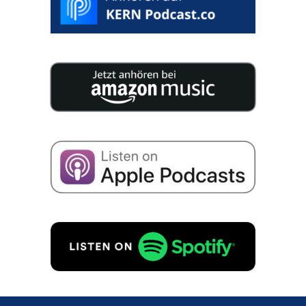
25 esper­ti pubbli­ca­no 200 pagine di conoscen­za
concen­tra­ta per la succes­sio­ne della vostra
azienda.
Autoriz­zo la memoriz­za­zio­ne dei miei dati per
riceve­re e-mail relati­ve a succes­sio­ni aziend­a­li
secon­do
Infor­ma­ti­va sulla priva­cy
a.
RICHIEDI GRATIS!