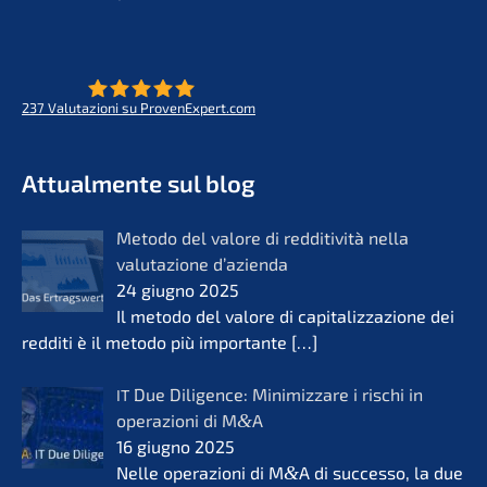
237
Valuta­zio­ni su ProvenExpert.com
- Futuro per opere di vita
KERN
Attual­men­te sul blog
Metodo del valore di reddi­ti­vi­tà nella
valuta­zio­ne d’azi­en­da
24 giugno 2025
Il metodo del valore di capita­liz­za­zio­ne dei
reddi­ti è il metodo più importan­te
[…]
Due Diligence: Minimiz­za­re i rischi in
IT
opera­zio­ni di M
&
A
16 giugno 2025
Nelle opera­zio­ni di M
&
A di succes­so, la due