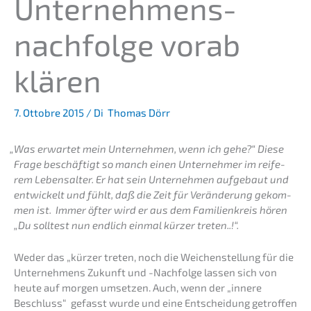
Unternehmens­
nachfolge vorab
klären
7. Ottobre 2015
/ Di
Thomas Dörr
„
Was erwar­tet mein Unter­neh­men, wenn ich gehe?“ Diese
Frage beschäf­tigt so manch einen Unter­neh­mer im reife­
rem Lebens­al­ter. Er hat sein Unter­neh­men aufge­baut und
entwi­ckelt und fühlt, daß die Zeit für Verän­de­rung gekom­
men ist. Immer öfter wird er aus dem Famili­en­kreis hören
„Du solltest nun endlich einmal kürzer treten..!“.
Weder das „kürzer treten, noch die Weichen­stel­lung für die
Unter­neh­mens Zukunft und -Nachfol­ge lassen sich von
heute auf morgen umset­zen. Auch, wenn der „innere
Beschluss“ gefasst wurde und eine Entschei­dung getrof­fen