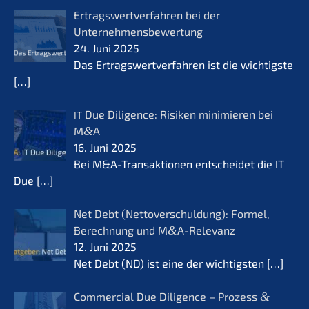
Ertrags­wert­ver­fah­ren bei der
Unternehmensbewertung
24. Juni 2025
Das Ertrags­wert­ver­fah­ren ist die wichtigs­te
[…]
Due Diligence: Risiken minimie­ren bei
IT
M
&
A
16. Juni 2025
Bei M&A-Transaktionen entschei­det die IT
Due
[…]
Net Debt (Netto­ver­schul­dung): Formel,
Berech­nung und M
&
A-Relevanz
12. Juni 2025
Net Debt (ND) ist eine der wichtigs­ten
[…]
Commer­cial Due Diligence – Prozess
&