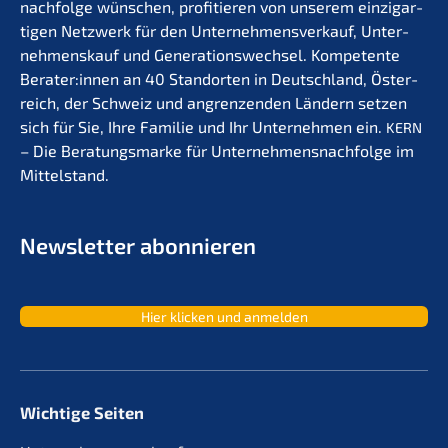
nachfolge wünschen, profi­tie­ren von unserem einzig­ar­
ti­gen Netzwerk für den Unter­nehmens­verkauf, Unter­
nehmens­kauf und Generations­wechsel. Kompe­ten­te
Berater:innen an 40 Stand­or­ten in Deutsch­land, Öster­
reich, der Schweiz und angren­zen­den Ländern setzen
sich für Sie, Ihre Familie und Ihr Unter­neh­men ein.
KERN
– Die Beratungs­mar­ke für Unternehmens­nachfolge im
Mittelstand.
Newslet­ter abonnieren
Hier klicken und anmelden
Wichtige Seiten