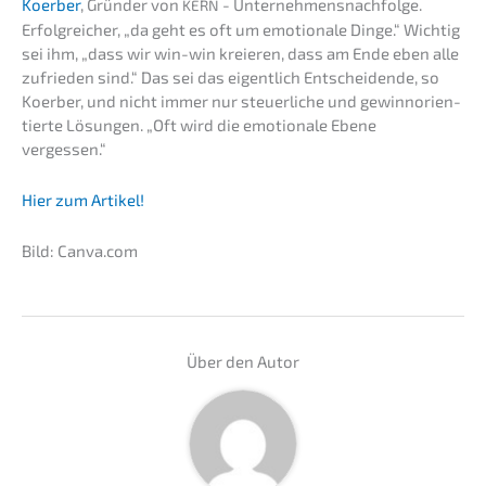
Koerber
, Gründer von
- Unternehmens­nachfolge.
KERN
Erfolg­rei­cher, „da geht es oft um emotio­na­le Dinge.“ Wichtig
sei ihm, „dass wir win-win kreieren, dass am Ende eben alle
zufrie­den sind.“ Das sei das eigent­lich Entschei­den­de, so
Koerber, und nicht immer nur steuer­li­che und gewinn­ori­en­
tier­te Lösun­gen. „Oft wird die emotio­na­le Ebene
vergessen.“
Hier zum Artikel!
Bild: Canva.com
Über den Autor