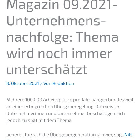
Magazin 09.2021-
Unternehmens­
nachfolge: Thema
wird noch immer
unterschätzt
8. Oktober 2021
/ Von
Redaktion
Mehre­re 100.000 Arbeits­plät­ze pro Jahr hängen bundes­weit
an einer erfolg­rei­chen Überga­be­re­ge­lung. Die meisten
Unter­neh­me­rin­nen und Unter­neh­mer beschäf­ti­gen sich
jedoch zu spät mit dem Thema.
Generell tue sich die Überge­ber­ge­ne­ra­ti­on schwer, sagt
Nils