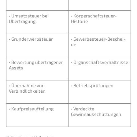
• Umsatz­steu­er bei
• Körper­schaft­steu­er-
Übertragung
Histo­rie
• Grund­er­werb­steu­er
• Gewer­be­steu­er-Beschei­
de
• Bewer­tung übertra­ge­ner
• Organ­schafts­ver­hält­nis­se
Assets
• Übernah­me von
• Betriebs­prü­fun­gen
Verbindlichkeiten
• Kaufpreis­auf­tei­lung
• Verdeck­te
Gewinnausschüttungen