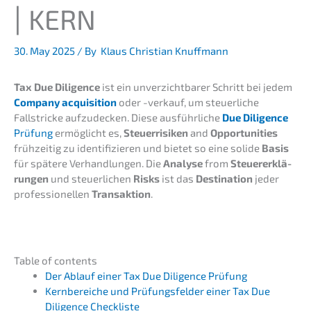
|
KERN
30. May 2025
/ By
Klaus Christian Knuffmann
Tax Due Diligence
ist ein unver­zicht­ba­rer Schritt bei jedem
Compa­ny acqui­si­ti­on
oder -verkauf, um steuer­li­che
Fallstri­cke aufzu­de­cken. Diese ausführ­li­che
Due Diligence
Prüfung
ermög­licht es,
Steuer­ri­si­ken
and
Oppor­tu­ni­ties
frühzei­tig zu identi­fi­zie­ren und bietet so eine solide
Basis
für späte­re Verhand­lun­gen. Die
Analy­se
from
Steuer­erklä­
run­gen
und steuer­li­chen
Risks
ist das
Desti­na­ti­on
jeder
profes­sio­nel­len
Trans­ak­ti­on
.
Table of contents
Der Ablauf einer Tax Due Diligence Prüfung
Kernbe­rei­che und Prüfungs­fel­der einer Tax Due
Diligence Checkliste