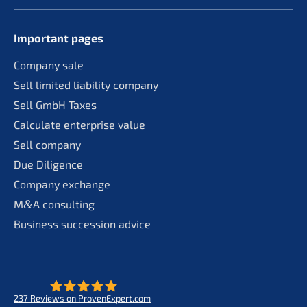
Important pages
Compa­ny sale
Sell limit­ed liabi­li­ty company
Sell GmbH Taxes
Calcu­la­te enter­pri­se value
Sell compa­ny
Due Diligence
Compa­ny exchange
M
&
A consul­ting
Business succes­si­on advice
237
Reviews on ProvenExpert.com