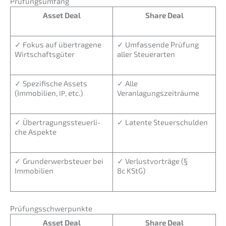
Prüfungs­um­fang
Asset Deal
Share Deal
✓ Fokus auf übertra­ge­ne
✓ Umfas­sen­de Prüfung
Wirtschaftsgüter
aller Steuerarten
✓ Spezi­fi­sche Assets
✓ Alle
(Immobi­li­en,
, etc.)
Veranlagungszeiträume
IP
✓ Übertra­gungs­steu­er­li­
✓ Laten­te Steuerschulden
che Aspekte
✓ Grund­er­werb­steu­er bei
✓ Verlust­vor­trä­ge (§
Immobilien
8c KStG)
Prüfungs­schwer­punk­te
Asset Deal
Share Deal