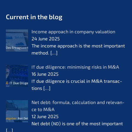
- Future for lifeworks
KERN
Current in the blog
Income approach in compa­ny valua­ti­on
24 June 2025
The income approach is the most important
method.
[…]
due diligence: minimi­sing risks in M
&
A
IT
16 June 2025
due diligence is crucial in M
&
A transac­
IT
tions
[…]
Net debt: formu­la, calcu­la­ti­on and relevan­
ce to M
&
A
12 June 2025
Net debt (
) is one of the most important
ND
[…]