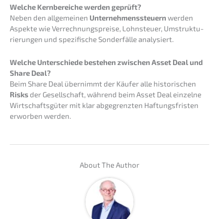
Welche Kernbe­rei­che werden geprüft?
Neben den allge­mei­nen
Unter­neh­mens­steu­ern
werden
Aspek­te wie Verrech­nungs­prei­se, Lohnsteu­er, Umstruk­tu­
rie­run­gen und spezi­fi­sche Sonder­fäl­le analysiert.
Welche Unter­schie­de bestehen zwischen Asset Deal und
Share Deal?
Beim Share Deal übernimmt der Käufer alle histo­ri­schen
Risks
der Gesell­schaft, während beim Asset Deal einzel­ne
Wirtschafts­gü­ter mit klar abgegrenz­ten Haftungs­fris­ten
erwor­ben werden.
About The Author