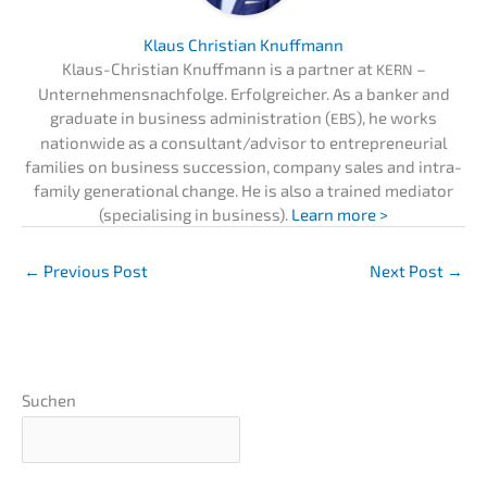
Klaus Chris­ti­an Knuffmann
Klaus-Chris­ti­an Knuff­mann is a partner at
–
KERN
Unternehmens­nachfolge. Erfolg­rei­cher. As a banker and
gradua­te in business adminis­tra­ti­on (
), he works
EBS
nation­wi­de as a consultant/advisor to entre­pre­neu­ri­al
families on business succes­si­on, compa­ny sales and intra-
family genera­tio­nal change. He is also a trained media­tor
(specia­li­sing in business).
Learn more >
←
Previous Post
Next Post
→
Suchen