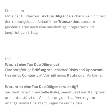
Conclu­si­on
Mit einer fundier­ten
Tax Due Diligence
sichern Sie nicht nur
den reibungs­lo­sen Ablauf Ihrer
Trans­ak­ti­on
, sondern
gewähr­leis­ten auch eine nachhal­ti­ge Integra­ti­on und
langfris­ti­gen Erfolg.
FAQ
Was ist eine Tax Due Diligence?
Eine sorgfäl­ti­ge
Prüfung
steuer­li­cher
Risks
and
Oppor­tu­ni­
ties
eines
Compa­ny
at
Vorfeld
eines
Kaufs
oder Verkaufs.
Warum ist eine Tax Due Diligence wichtig?
Sie identi­fi­ziert finan­zi­el­le
Risks
, beein­flusst den Kaufpreis
und unter­stützt die Absiche­rung des Kaufver­trags, um
unange­neh­me Überra­schun­gen zu vermeiden.