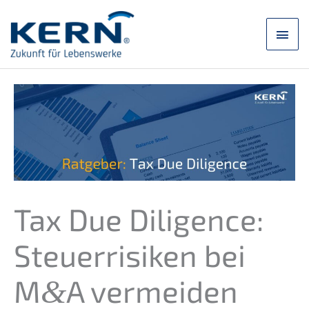
Skip
to
main
content
men
Tax Due Diligence:
Steuer­ri­si­ken bei
M
A vermei­den
&