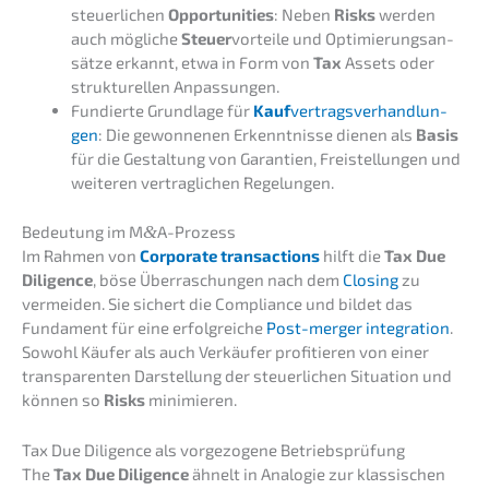
steuer­li­chen
Oppor­tu­ni­ties
: Neben
Risks
werden
auch mögli­che
Steuer
vortei­le und Optimie­rungs­an­
sät­ze erkannt, etwa in Form von
Tax
Assets oder
struk­tu­rel­len Anpassungen.
Fundier­te Grund­la­ge für
Kauf
vertrags­ver­hand­lun­
gen
: Die gewon­ne­nen Erkennt­nis­se dienen als
Basis
für die Gestal­tung von Garan­tien, Freistel­lun­gen und
weite­ren vertrag­li­chen Regelungen.
Bedeu­tung im M
&
A-Prozess
Im Rahmen von
Corpo­ra­te transac­tions
hilft die
Tax Due
Diligence
, böse Überra­schun­gen nach dem
Closing
zu
vermei­den. Sie sichert die Compli­ance und bildet das
Funda­ment für eine erfolg­rei­che
Post-merger integra­ti­on
.
Sowohl Käufer als auch Verkäu­fer profi­tie­ren von einer
trans­pa­ren­ten Darstel­lung der steuer­li­chen Situa­ti­on und
können so
Risks
minimieren.
Tax Due Diligence als vorge­zo­ge­ne Betriebsprüfung
The
Tax Due Diligence
ähnelt in Analo­gie zur klassi­schen