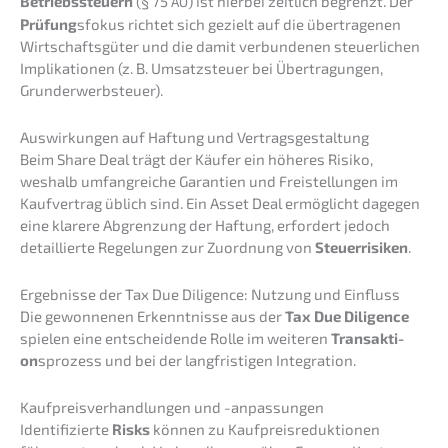
Betriebs­steu­ern
(§ 75
) ist hierbei zeitlich begrenzt. Der
AO
Prüfung
sfokus richtet sich gezielt auf die übertra­ge­nen
Wirtschafts­gü­ter und die damit verbun­de­nen steuer­li­chen
Impli­ka­tio­nen (z. B. Umsatz­steu­er bei Übertra­gun­gen,
Grunderwerbsteuer).
Auswir­kun­gen auf Haftung und Vertragsgestaltung
Beim Share Deal trägt der Käufer ein höheres Risiko,
weshalb umfang­rei­che Garan­tien und Freistel­lun­gen im
Kaufver­trag üblich sind. Ein Asset Deal ermög­licht dagegen
eine klare­re Abgren­zung der Haftung, erfor­dert jedoch
detail­lier­te Regelun­gen zur Zuord­nung von
Steuer­ri­si­ken
.
Ergeb­nis­se der Tax Due Diligence: Nutzung und Einfluss
Die gewon­ne­nen Erkennt­nis­se aus der
Tax Due Diligence
spielen eine entschei­den­de Rolle im weite­ren
Trans­ak­ti­
on
sprozess und bei der langfris­ti­gen Integration.
Kaufpreis­ver­hand­lun­gen und -anpassungen
Identi­fi­zier­te
Risks
können zu Kaufpreis­re­duk­tio­nen