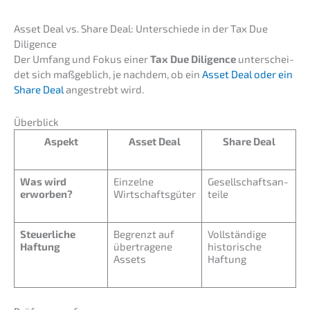
Asset Deal vs. Share Deal: Unter­schie­de in der Tax Due
Diligence
Der Umfang und Fokus einer
Tax Due Diligence
unter­schei­
det sich maßgeb­lich, je nachdem, ob ein
Asset Deal oder ein
Share Deal
angestrebt wird.
Überblick
Aspekt
Asset Deal
Share Deal
Was wird
Einzel­ne
Gesell­schafts­an­
erworben?
Wirtschaftsgüter
tei­le
Steuer­li­che
Begrenzt auf
Vollstän­di­ge
Haftung
übertra­ge­ne
histo­ri­sche
Assets
Haftung