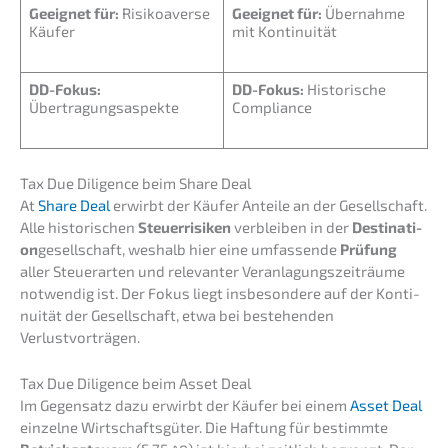
Geeig­net für:
Risiko­aver­se
Geeig­net für:
Übernah­me
Käufer
mit Kontinuität
DD-Fokus:
DD-Fokus:
Histo­ri­sche
Übertragungsaspekte
Compliance
Tax Due Diligence beim Share Deal
At
Share Deal
erwirbt der Käufer Antei­le an der Gesell­schaft.
Alle histo­ri­schen
Steuer­ri­si­ken
verblei­ben in der
Desti­na­ti­
on
gesell­schaft, weshalb hier eine umfas­sen­de
Prüfung
aller Steuer­ar­ten und relevan­ter Veran­la­gungs­zeit­räu­me
notwen­dig ist. Der Fokus liegt insbe­son­de­re auf der Konti­
nui­tät der Gesell­schaft, etwa bei bestehen­den
Verlustvorträgen.
Tax Due Diligence beim Asset Deal
Im Gegen­satz dazu erwirbt der Käufer bei einem
Asset Deal
einzel­ne Wirtschafts­gü­ter. Die Haftung für bestimm­te