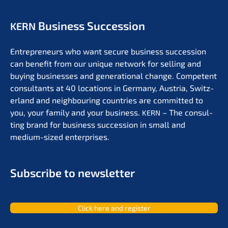
Business Succession
KERN
Entre­pre­neurs who want secure business succes­si­on
can benefit from our unique network for selling and
buying businesses and genera­tio­nal change. Compe­tent
consul­tants at 40 locati­ons in Germa­ny, Austria, Switz­
er­land and neigh­bou­ring count­ries are commit­ted to
you, your family and your business.
– The consul­
KERN
ting brand for business succes­si­on in small and
medium-sized enterprises.
Subscri­be to newsletter
Click here and register