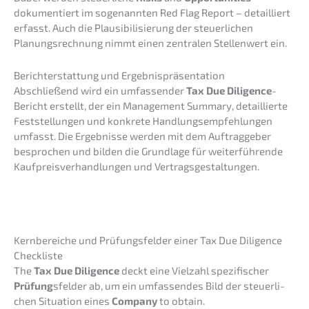
dokumen­tiert im sogenann­ten Red Flag Report – detail­liert
erfasst. Auch die Plausi­bi­li­sie­rung der steuer­li­chen
Planungs­rech­nung nimmt einen zentra­len Stellen­wert ein.
Bericht­erstat­tung und Ergebnispräsentation
Abschlie­ßend wird ein umfas­sen­der
Tax Due Diligence
-
Bericht erstellt, der ein Manage­ment Summa­ry, detail­lier­te
Feststel­lun­gen und konkre­te Handlungs­emp­feh­lun­gen
umfasst. Die Ergeb­nis­se werden mit dem Auftrag­ge­ber
bespro­chen und bilden die Grund­la­ge für weiter­füh­ren­de
Kaufpreis­ver­hand­lun­gen und Vertragsgestaltungen.
Kernbe­rei­che und Prüfungs­fel­der einer Tax Due Diligence
Checkliste
The
Tax Due Diligence
deckt eine Vielzahl spezi­fi­scher
Prüfung
sfelder ab, um ein umfas­sen­des Bild der steuer­li­
chen Situa­ti­on eines
Compa­ny
to obtain.