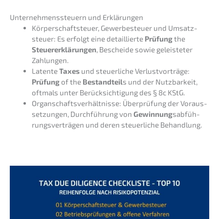
Unter­neh­mens­steu­ern und Erklärungen
Körper­schaft­steu­er, Gewer­be­steu­er und Umsatz­
steu­er: Es erfolgt eine detail­lier­te
Prüfung
the
Steuer­erklä­run­gen
, Beschei­de sowie geleis­te­ter
Zahlungen.
Laten­te
Taxes
und steuer­li­che Verlust­vor­trä­ge:
Prüfung
of the
Bestand­teil
s und der Nutzbar­keit,
oftmals unter Berück­sich­ti­gung des § 8c KStG.
Organ­schafts­ver­hält­nis­se: Überprü­fung der Voraus­
set­zun­gen, Durch­füh­rung von
Gewin­nung
sabfüh­
rungs­ver­trä­gen und deren steuer­li­che Behandlung.