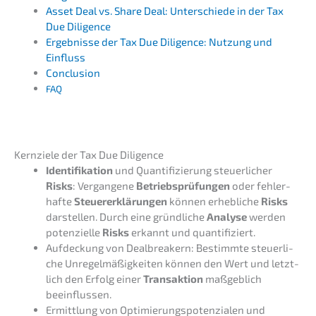
Asset Deal vs. Share Deal: Unter­schie­de in der Tax
Due Diligence
Ergeb­nis­se der Tax Due Diligence: Nutzung und
Einfluss
Conclu­si­on
FAQ
Kernzie­le der Tax Due Diligence
Identi­fi­ka­ti­on
und Quanti­fi­zie­rung steuer­li­cher
Risks
: Vergan­ge­ne
Betriebs­prü­fun­gen
oder fehler­
haf­te
Steuer­erklä­run­gen
können erheb­li­che
Risks
darstel­len. Durch eine gründ­li­che
Analy­se
werden
poten­zi­el­le
Risks
erkannt und quantifiziert.
Aufde­ckung von Dealb­rea­k­ern: Bestimm­te steuer­li­
che Unregel­mä­ßig­kei­ten können den Wert und letzt­
lich den Erfolg einer
Trans­ak­ti­on
maßgeb­lich
beeinflussen.
Ermitt­lung von Optimie­rungs­po­ten­zia­len und