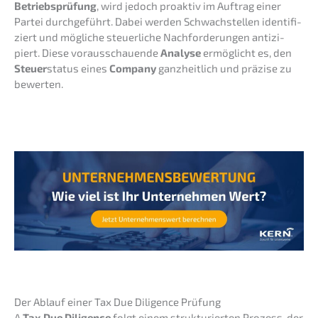
Betriebs­prü­fung
, wird jedoch proak­tiv im Auftrag einer
Partei durch­ge­führt. Dabei werden Schwach­stel­len identi­fi­
ziert und mögli­che steuer­li­che Nachfor­de­run­gen antizi­
piert. Diese voraus­schau­en­de
Analy­se
ermög­licht es, den
Steuer
status eines
Compa­ny
ganzheit­lich und präzi­se zu
bewerten.
Der Ablauf einer Tax Due Diligence Prüfung
A
Tax Due Diligence
folgt einem struk­tu­rier­ten Prozess, der