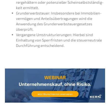
rer­ge­häl­tern oder poten­zi­el­ler Schein­selbst­stän­dig­
keit ermittelt.
Grund­er­werb­steu­er: Insbe­son­de­re bei Immobi­li­en­
ver­mö­gen und Anteils­über­tra­gun­gen wird die
Anwen­dung des Grund­er­werb­steu­er­ge­set­zes
überprüft.
Vergan­ge­ne Umstruk­tu­rie­run­gen: Hierbei sind
Einhal­tung von Sperr­fris­ten und die steuerneu­tra­le
Durch­füh­rung entscheidend.