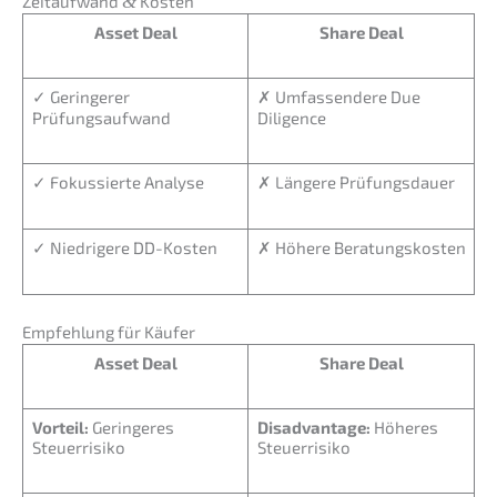
Zeitauf­wand
&
Kosten
Asset Deal
Share Deal
✓ Gerin­ge­rer
✗ Umfas­sen­de­re Due
Prüfungsaufwand
Diligence
✓ Fokus­sier­te Analyse
✗ Länge­re Prüfungsdauer
✓ Niedri­ge­re DD-Kosten
✗ Höhere Beratungskosten
Empfeh­lung für Käufer
Asset Deal
Share Deal
Vorteil:
Gerin­ge­res
Disad­van­ta­ge:
Höheres
Steuerrisiko
Steuerrisiko