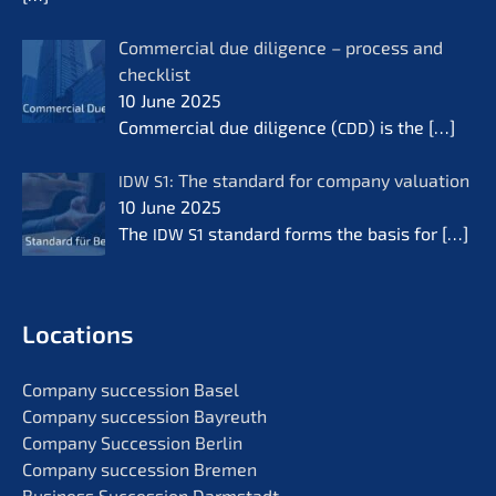
Commer­cial due diligence – process and
check­list
10 June 2025
Commer­cial due diligence (
) is the
[…]
CDD
: The standard for compa­ny valua­ti­on
IDW
S1
10 June 2025
The
standard forms the basis for
[…]
IDW
S1
Locati­ons
Compa­ny succes­si­on Basel
Compa­ny succes­si­on Bayreuth
Compa­ny Succes­si­on Berlin
Compa­ny succes­si­on Bremen
Business Succes­si­on Darmstadt