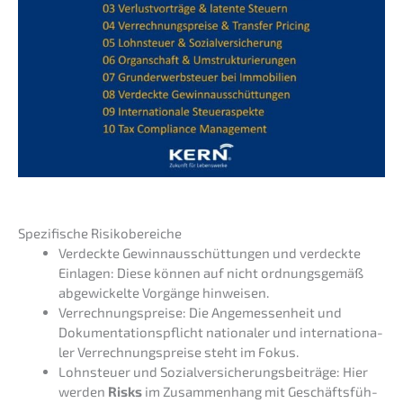
Spezi­fi­sche Risikobereiche
Verdeck­te Gewinn­aus­schüt­tun­gen und verdeck­te
Einla­gen: Diese können auf nicht ordnungs­ge­mäß
abgewi­ckel­te Vorgän­ge hinweisen.
Verrech­nungs­prei­se: Die Angemes­sen­heit und
Dokumen­ta­ti­ons­pflicht natio­na­ler und inter­na­tio­na­
ler Verrech­nungs­prei­se steht im Fokus.
Lohnsteu­er und Sozial­ver­si­che­rungs­bei­trä­ge: Hier
werden
Risks
im Zusam­men­hang mit Geschäfts­füh­