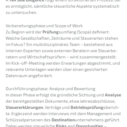
es ermög­licht, sämtli­che steuer­li­che Aspek­te syste­ma­tisch
zu untersuchen.
Vorbe­rei­tungs­pha­se und Scope of Work
Zu Beginn wird der
Prüfung
sumfang (Scope) definiert:
Welche Gesell­schaf­ten, Zeiträu­me und Steuer­ar­ten stehen
im Fokus? Ein multi­dis­zi­pli­nä­res Team – bestehend aus
inter­nen Exper­ten sowie exter­nen Beratern wie Steuer­be­
ra­tern und Wirtschafts­prü­fern – wird zusam­men­ge­stellt.
Im Kick-off-Meeting werden Erwar­tun­gen abgestimmt, und
relevan­te Unter­la­gen werden über einen gesicher­ten
Daten­raum angefordert.
Durch­füh­rungs­pha­se: Analy­se und Bewertung
In dieser Phase erfolgt die gründ­li­che Sichtung und
Analy­se
der bereit­ge­stell­ten Dokumen­te, etwa Jahres­ab­schlüs­se,
Steuer­erklä­run­gen
, Verträ­ge und
Betriebs­prü­fung
sberich­
te. Ergän­zend werden Inter­views mit dem Manage­ment und
Schlüs­sel­per­so­nen des
Desti­na­ti­on
unter­neh­mens geführt.
Dabei werden steuer­li­che
Risks
and
Oppor­tu­ni­ties
–