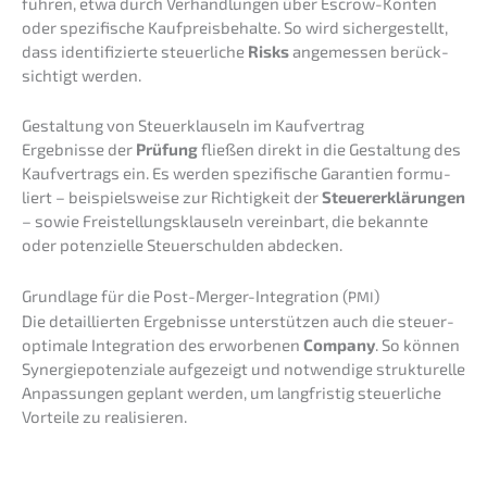
führen, etwa durch Verhand­lun­gen über Escrow-Konten
oder spezi­fi­sche Kaufpreis­be­hal­te. So wird sicher­ge­stellt,
dass identi­fi­zier­te steuer­li­che
Risks
angemes­sen berück­
sich­tigt werden.
Gestal­tung von Steuer­klau­seln im Kaufvertrag
Ergeb­nis­se der
Prüfung
fließen direkt in die Gestal­tung des
Kaufver­trags ein. Es werden spezi­fi­sche Garan­tien formu­
liert – beispiels­wei­se zur Richtig­keit der
Steuer­erklä­run­gen
– sowie Freistel­lungs­klau­seln verein­bart, die bekann­te
oder poten­zi­el­le Steuer­schul­den abdecken.
Grund­la­ge für die Post-Merger-Integra­ti­on (
)
PMI
Die detail­lier­ten Ergeb­nis­se unter­stüt­zen auch die steuer­
op­ti­ma­le Integra­ti­on des erwor­be­nen
Compa­ny
. So können
Syner­gie­po­ten­zia­le aufge­zeigt und notwen­di­ge struk­tu­rel­le
Anpas­sun­gen geplant werden, um langfris­tig steuer­li­che
Vortei­le zu realisieren.