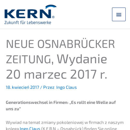
Przej­
dź
Men
do
treści
głó
NEUE
OSNABRÜCKER
, Wydanie
ZEITUNG
20 marzec 2017 r.
18. kwiecień 2017
/ Przez
Ingo Claus
Generations­wechsel in Firmen: „Es rollt eine Welle auf
uns zu“
Wywiad na temat zmiany pokolenio­wej w firmach z naszym
kolegą
Ingo Claus
(K.E.R.N – Osnabrück) finden Sie online