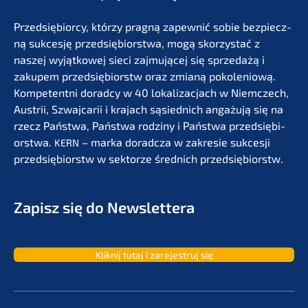
Przedsię­bi­or­cy, którzy pragną zapew­nić sobie bezpiecz­
ną sukces­ję przedsię­bi­orst­wa, mogą skorzystać z
naszej wyjąt­ko­wej sieci zajmu­jącej się sprze­dażą i
zakupem przedsię­bi­orstw oraz zmianą pokolenio­wą.
Kompe­tent­ni dorad­cy w 40 lokali­zac­jach w Niemc­zech,
Austrii, Szwaj­ca­rii i krajach sąsied­nich angażu­ją się na
rzecz Państ­wa, Państ­wa rodzi­ny i Państ­wa przedsię­bi­
orst­wa.
– marka dorad­c­za w zakre­sie sukces­ji
KERN
przedsię­bi­orstw w sektor­ze średnich przedsiębiorstw.
Zapisz się do Newslettera
Kliknij tutaj i zarejes­truj się