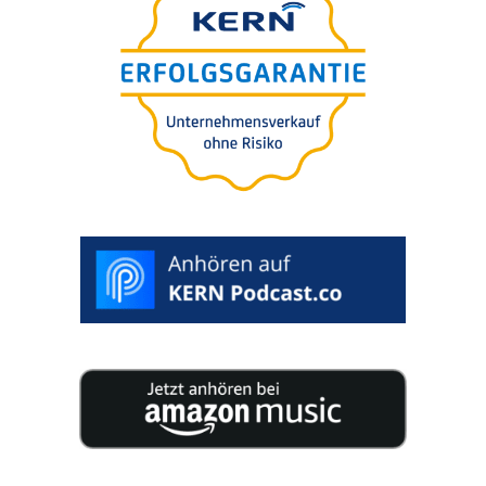
Einschät­zung in 5 Minuten
Für Sie
bezpłat­nie.
100% poufne.
Ocena obejmuje.
>
START
RATING