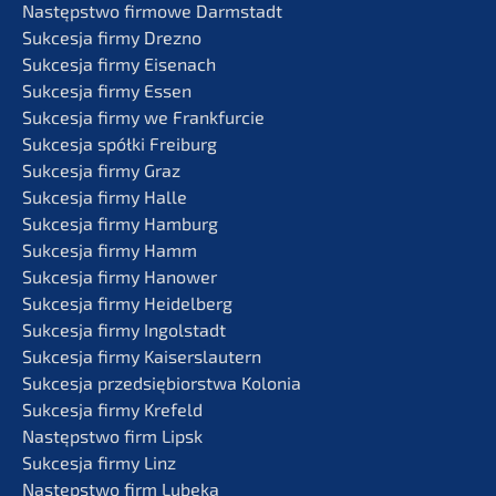
Następst­wo firmo­we Darmstadt
Sukces­ja firmy Drezno
Sukces­ja firmy Eisenach
Sukces­ja firmy Essen
Sukces­ja firmy we Frankfurcie
Sukces­ja spółki Freiburg
Sukces­ja firmy Graz
Sukces­ja firmy Halle
Sukces­ja firmy Hamburg
Sukces­ja firmy Hamm
Sukces­ja firmy Hanower
Sukces­ja firmy Heidelberg
Sukces­ja firmy Ingolstadt
Sukces­ja firmy Kaiserslautern
Sukces­ja przedsię­bi­orst­wa Kolonia
Sukces­ja firmy Krefeld
Następst­wo firm Lipsk
Sukces­ja firmy Linz
Następst­wo firm Lubeka