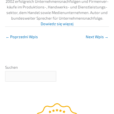
2002 erfolg­reich Unter­neh­mens­nach­fol­gen und Firmen­ver­
käu­fe im Produk­ti­ons-, Handwerks- und Dienst­leis­tungs­
sek­tor, dem Handel sowie Medien­un­ter­neh­men. Autor und
bundes­wei­ter Sprecher für Unternehmens­nachfolge.
Dowiedz się więcej
←
Poprzedni Wpis
Next Wpis
→
Suchen
Unter­neh­mens-wert-