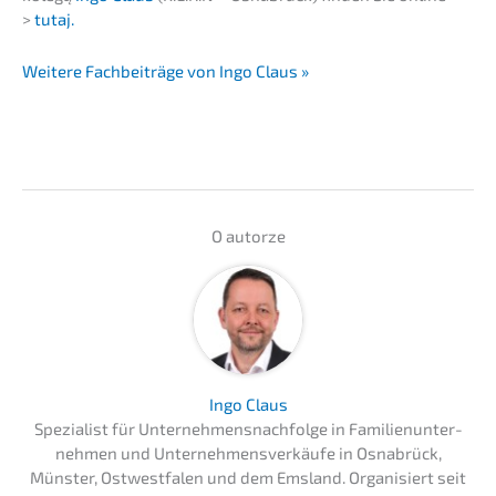
>
tutaj.
Weite­re Fachbei­trä­ge von Ingo Claus »
O autor­ze
Ingo Claus
Spezia­list für Unternehmens­nachfolge in Famili­en­un­ter­
neh­men und Unter­neh­mens­ver­käu­fe in Osnabrück,
Münster, Ostwest­fa­len und dem Emsland. Organi­siert seit