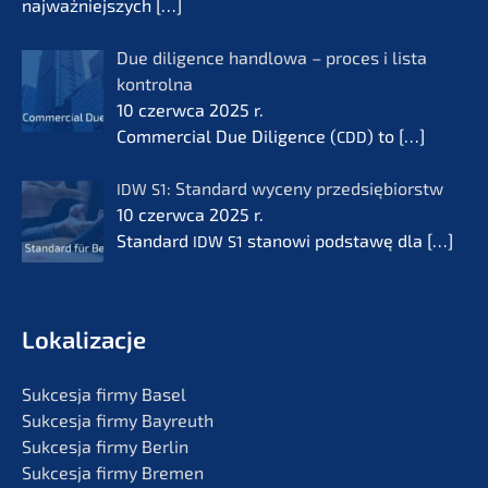
najważ­nie­js­zych
[…]
Due diligence handlo­wa – proces i lista
kontrol­na
10 czerw­ca 2025 r.
Commer­cial Due Diligence (
) to
[…]
CDD
: Standard wyceny przedsię­bi­orstw
IDW
S1
10 czerw­ca 2025 r.
Standard
stanowi podsta­wę dla
[…]
IDW
S1
Lokali­zac­je
Sukces­ja firmy Basel
Sukces­ja firmy Bayreuth
Sukces­ja firmy Berlin
Sukces­ja firmy Bremen