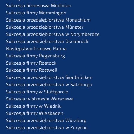
Sukces­ja bizne­so­wa Mediolan
Sukces­ja firmy Memmingen
Sukces­ja przedsię­bi­orst­wa Monachium
Sukces­ja przedsię­bi­orst­wa Münster
Sukces­ja przedsię­bi­orst­wa w Norymberdze
Sukces­ja przedsię­bi­orst­wa Osnabrück
Następst­wo firmo­we Palma
Sukces­ja firmy Regensburg
Sukces­ja firmy Rostock
Sukces­ja firmy Rottweil
Sukces­ja przedsię­bi­orst­wa Saarbrücken
Sukces­ja przedsię­bi­orst­wa w Salzburgu
Sukces­ja firmy w Stuttgarcie
Sukces­ja w bizne­sie Warszawa
Sukces­ja firmy w Wiedniu
Sukces­ja firmy Wiesbaden
Sukces­ja przedsię­bi­orst­wa Würzburg
Sukces­ja przedsię­bi­orst­wa w Zurychu