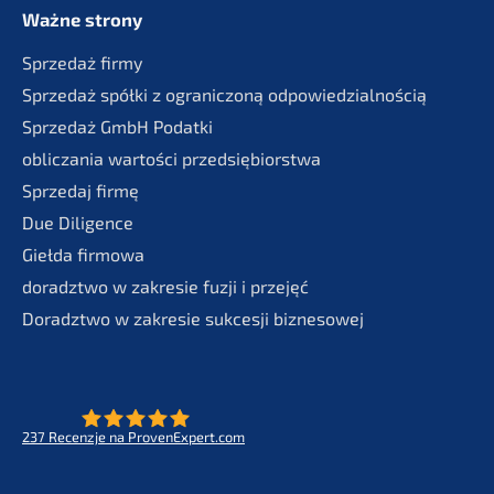
Ważne strony
Sprze­daż firmy
Sprze­daż spółki z ogranic­zoną odpowiedzialnością
Sprze­daż GmbH Podatki
oblic­za­nia wartości przedsiębiorstwa
Sprze­daj firmę
Due Diligence
Giełda firmo­wa
doradzt­wo w zakre­sie fuzji i przejęć
Doradzt­wo w zakre­sie sukces­ji biznesowej
237
Recenz­je na ProvenExpert.com
- Future for lifeworks
KERN