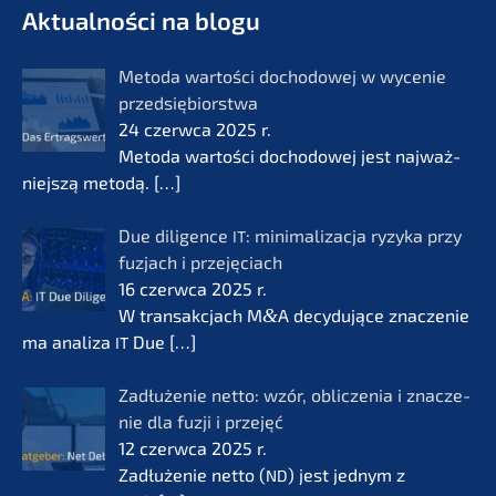
Aktual­ności na blogu
Metoda wartości docho­do­wej w wycenie
przedsię­bi­orst­wa
24 czerw­ca 2025 r.
Metoda wartości docho­do­wej jest najważ­
nie­js­zą metodą.
[…]
Due diligence
: minima­li­zac­ja ryzyka przy
IT
fuzjach i przejęciach
16 czerw­ca 2025 r.
W transak­c­jach M
&
A decydu­jące znacze­nie
ma anali­za
Due
[…]
IT
Zadłuże­nie netto: wzór, oblic­ze­nia i znacze­
nie dla fuzji i przejęć
12 czerw­ca 2025 r.
Zadłuże­nie netto (
) jest jednym z
ND