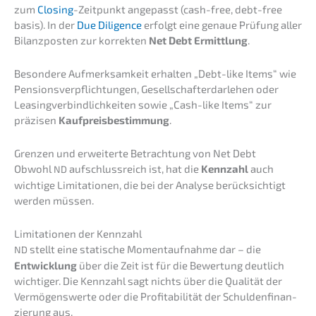
zum
Closing
-Zeitpunkt angepasst (cash-free, debt-free
basis). In der
Due Diligence
erfolgt eine genaue Prüfung aller
Bilanz­pos­ten zur korrek­ten
Net Debt Ermitt­lung
.
Beson­de­re Aufmerk­sam­keit erhal­ten „Debt-like Items“ wie
Pensi­ons­ver­pflich­tun­gen, Gesell­schaf­ter­dar­le­hen oder
Leasing­ver­bind­lich­kei­ten sowie „Cash-like Items“ zur
präzi­sen
Kaufpreis­be­stim­mung
.
Grenzen und erwei­ter­te Betrach­tung von Net Debt
Obwohl
aufschluss­reich ist, hat die
Kennzahl
auch
ND
wichti­ge Limita­tio­nen, die bei der Analy­se berück­sich­tigt
werden müssen.
Limita­tio­nen der Kennzahl
stellt eine stati­sche Moment­auf­nah­me dar – die
ND
Entwick­lung
über die Zeit ist für die Bewer­tung deutlich
wichti­ger. Die Kennzahl sagt nichts über die Quali­tät der
Vermö­gens­wer­te oder die Profi­ta­bi­li­tät der Schul­den­fi­nan­
zie­rung aus.