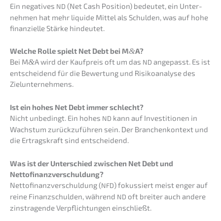
Ein negati­ves
(Net Cash Positi­on) bedeu­tet, ein Unter­
ND
neh­men hat mehr liqui­de Mittel als Schul­den, was auf hohe
finan­zi­el­le Stärke hindeutet.
Welche Rolle spielt Net Debt bei M
&
A?
Bei M
&
A wird der Kaufpreis oft um das
angepasst. Es ist
ND
entschei­dend für die Bewer­tung und Risiko­ana­ly­se des
Zielunternehmens.
Ist ein hohes Net Debt immer schlecht?
Nicht unbedingt. Ein hohes
kann auf Inves­ti­tio­nen in
ND
Wachs­tum zurück­zu­füh­ren sein. Der Branchen­kon­text und
die Ertrags­kraft sind entscheidend.
Was ist der Unter­schied zwischen Net Debt und
Nettofinanzverschuldung?
Netto­fi­nanz­ver­schul­dung (
) fokus­siert meist enger auf
NFD
reine Finanz­schul­den, während
oft breiter auch andere
ND
zinstra­gen­de Verpflich­tun­gen einschließt.