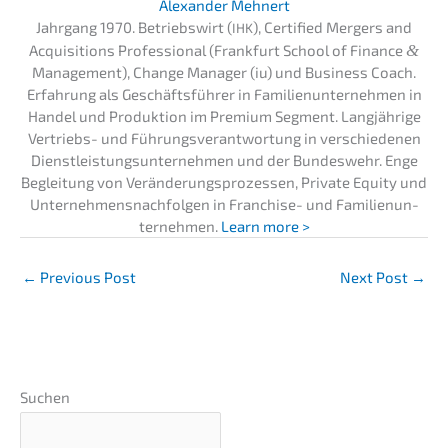
Alexan­der Mehnert
Jahrgang 1970. Betriebs­wirt (
), Certi­fied Mergers and
IHK
Acqui­si­ti­ons Profes­sio­nal (Frank­furt School of Finan­ce
&
Manage­ment), Change Manager (iu) und Business Coach.
Erfah­rung als Geschäfts­füh­rer in Famili­en­un­ter­neh­men in
Handel und Produk­ti­on im Premi­um Segment. Langjäh­ri­ge
Vertriebs- und Führungs­ver­ant­wor­tung in verschie­de­nen
Dienst­leis­tungs­un­ter­neh­men und der Bundes­wehr. Enge
Beglei­tung von Verän­de­rungs­pro­zes­sen, Priva­te Equity und
Unter­neh­mens­nach­fol­gen in Franchise- und Famili­en­un­
ter­neh­men.
Learn more >
←
Previous Post
Next Post
→
Suchen