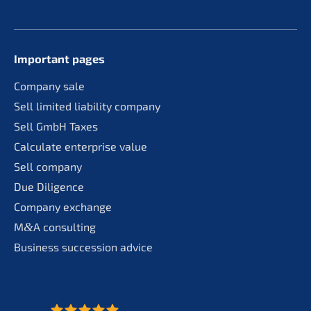
Important pages
Compa­ny sale
Sell limit­ed liabi­li­ty company
Sell GmbH Taxes
Calcu­la­te enter­pri­se value
Sell compa­ny
Due Diligence
Compa­ny exchange
M
&
A consul­ting
Business succes­si­on advice