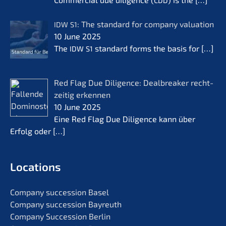
CDD
: The standard for compa­ny valua­ti­on
IDW
S1
10 June 2025
The
standard forms the basis for
[…]
IDW
S1
Red Flag Due Diligence: Dealb­rea­k­er recht­
zei­tig erken­nen
10 June 2025
Eine Red Flag Due Diligence kann über
Erfolg oder
[…]
Locati­ons
Compa­ny succes­si­on Basel
Compa­ny succes­si­on Bayreuth
Compa­ny Succes­si­on Berlin