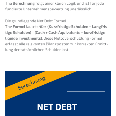
The
Berech­nung
folgt einer klaren Logik und ist für jede
fundier­te Unter­neh­mens­be­wer­tung unerlässlich.
Die grund­le­gen­de Net Debt Formel
The
Formel
lautet:
= (Kurzfris­ti­ge Schul­den + Langfris­
ND
ti­ge Schul­den) – (Cash + Cash Äquiva­len­te + kurzfris­ti­ge
liqui­de Invest­ments)
. Diese Netto­ver­schul­dung Formel
erfasst alle relevan­ten Bilanz­pos­ten zur korrek­ten Ermitt­
lung der tatsäch­li­chen Schuldenlast.