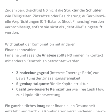
Zudem berück­sich­tigt
nicht die
Struk­tur der Schul­den
ND
wie Fällig­kei­ten, Zinssät­ze oder Besiche­rung. Außer­bi­lan­zi­
el­le Verpflich­tun­gen (Off-Balan­ce Sheet Finan­cing) werden
vernach­läs­sigt, sofern sie nicht als „debt-like“ einge­stuft
werden.
Wichtig­keit der Kombi­na­ti­on mit anderen
Finanzkennzahlen
Für eine umfas­sen­de
Analy­se
sollte
immer im Kontext
ND
mit anderen Kennzah­len betrach­tet werden:
Zinsde­ckungs­grad
(Interest Covera­ge Ratio) zur
Bewer­tung der Zinszahlungsfähigkeit
Eigen­ka­pi­tal­quo­te
für die Kapitalstruktur
Cashflow-basier­te Kennzah­len
wie Free Cash Flow
zur Liquiditätsbewertung
Ein ganzheit­li­ches
Image
der finan­zi­el­len Gesund­heit
entsteht nur durch die Kombi­na­ti­on verschie­de­ner Finanz­