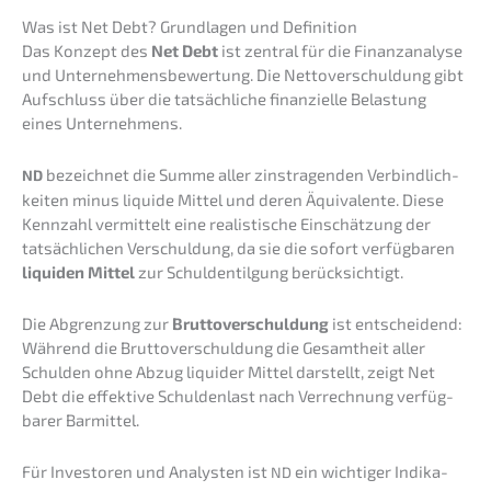
Was ist Net Debt? Grund­la­gen und Definition
Das Konzept des
Net Debt
ist zentral für die Finanz­ana­ly­se
und Unter­neh­mens­be­wer­tung. Die Netto­ver­schul­dung gibt
Aufschluss über die tatsäch­li­che finan­zi­el­le Belas­tung
eines Unternehmens.
bezeich­net die Summe aller zinstra­gen­den Verbind­lich­
ND
kei­ten minus liqui­de Mittel und deren Äquiva­len­te. Diese
Kennzahl vermit­telt eine realis­ti­sche Einschät­zung der
tatsäch­li­chen Verschul­dung, da sie die sofort verfüg­ba­ren
liqui­den Mittel
zur Schul­den­til­gung berücksichtigt.
Die Abgren­zung zur
Brutto­ver­schul­dung
ist entschei­dend:
Während die Brutto­ver­schul­dung die Gesamt­heit aller
Schul­den ohne Abzug liqui­der Mittel darstellt, zeigt Net
Debt die effek­ti­ve Schul­den­last nach Verrech­nung verfüg­
ba­rer Barmittel.
Für Inves­to­ren und Analys­ten ist
ein wichti­ger Indika­
ND