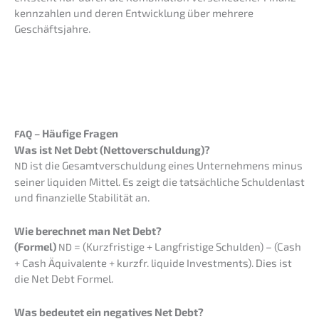
kenn­zah­len und deren Entwick­lung über mehre­re
Geschäftsjahre.
– Häufi­ge Fragen
FAQ
Was ist Net Debt (Netto­ver­schul­dung)?
ist die Gesamt­ver­schul­dung eines Unter­neh­mens minus
ND
seiner liqui­den Mittel. Es zeigt die tatsäch­li­che Schul­den­last
und finan­zi­el­le Stabi­li­tät an.
Wie berech­net man Net Debt?
(Formel)
= (Kurzfris­ti­ge + Langfris­ti­ge Schul­den) – (Cash
ND
+ Cash Äquiva­len­te + kurzfr. liqui­de Invest­ments). Dies ist
die Net Debt Formel.
Was bedeu­tet ein negati­ves Net Debt?