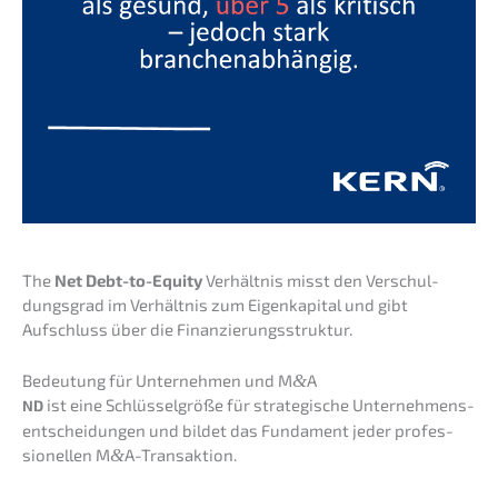
The
Net Debt-to-Equity
Verhält­nis misst den Verschul­
dungs­grad im Verhält­nis zum Eigen­ka­pi­tal und gibt
Aufschluss über die Finanzierungsstruktur.
Bedeu­tung für Unter­neh­men und M
&
A
ist eine Schlüs­sel­grö­ße für strate­gi­sche Unter­neh­mens­
ND
ent­schei­dun­gen und bildet das Funda­ment jeder profes­
sio­nel­len M
&
A-Transaktion.