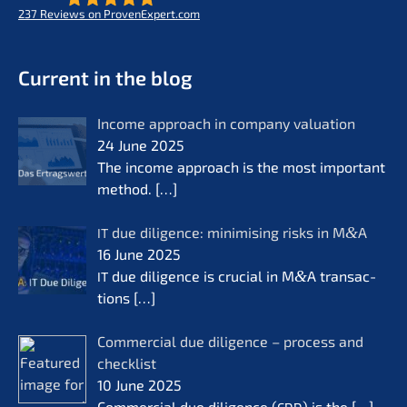
237
Reviews on ProvenExpert.com
- Future for lifeworks
KERN
Current in the blog
Income approach in compa­ny valua­ti­on
24 June 2025
The income approach is the most important
method.
[…]
due diligence: minimi­sing risks in M
&
A
IT
16 June 2025
due diligence is crucial in M
&
A transac­
IT
tions
[…]
Commer­cial due diligence – process and
check­list
10 June 2025
Commer­cial due diligence (
) is the
[…]