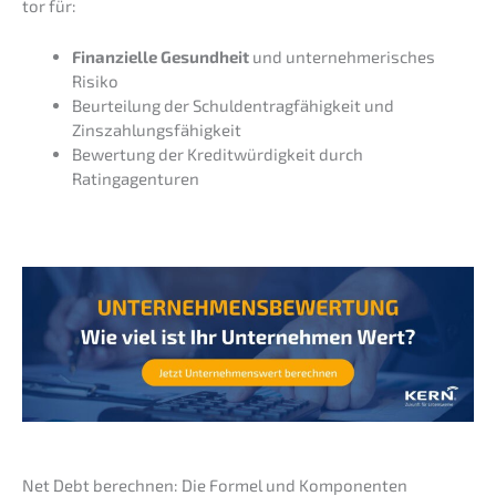
tor für:
Finan­zi­el­le Gesund­heit
und unter­neh­me­ri­sches
Risiko
Beurtei­lung der Schul­den­trag­fä­hig­keit und
Zinszahlungsfähigkeit
Bewer­tung der Kredit­wür­dig­keit durch
Ratingagenturen
Net Debt berech­nen: Die Formel und Komponenten