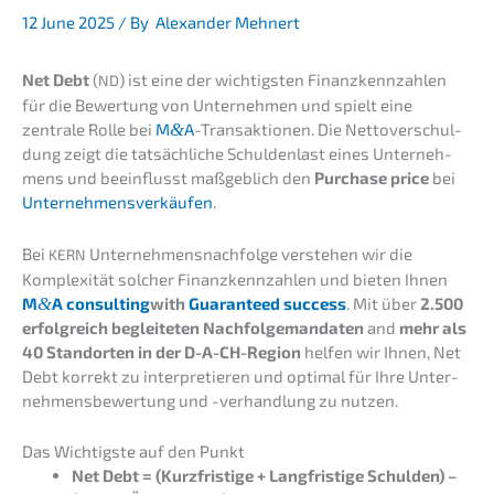
12 June 2025
/ By
Alexander Mehnert
Net Debt
(
) ist eine der wichtigs­ten Finanz­kenn­zah­len
ND
für die Bewer­tung von Unter­neh­men und spielt eine
zentra­le Rolle bei
M
&
A
-Trans­ak­tio­nen. Die Netto­ver­schul­
dung zeigt die tatsäch­li­che Schul­den­last eines Unter­neh­
mens und beein­flusst maßgeb­lich den
Purcha­se price
bei
Unter­neh­mens­ver­käu­fen
.
Bei
Unternehmens­nachfolge verste­hen wir die
KERN
Komple­xi­tät solcher Finanz­kenn­zah­len und bieten Ihnen
M
&
A consul­ting
with
Guaran­teed success
. Mit über
2.500
erfolg­reich beglei­te­ten Nachfol­ge­man­da­ten
and
mehr als
40 Stand­or­ten in der D-A-CH-Region
helfen wir Ihnen, Net
Debt korrekt zu inter­pre­tie­ren und optimal für Ihre Unter­
neh­mens­be­wer­tung und -verhand­lung zu nutzen.
Das Wichtigs­te auf den Punkt
Net Debt = (Kurzfris­ti­ge + Langfris­ti­ge Schul­den) –