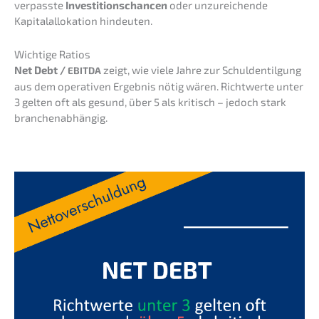
verpass­te
Inves­ti­ti­ons­chan­cen
oder unzurei­chen­de
Kapital­al­lo­ka­ti­on hindeuten.
Wichti­ge Ratios
Net Debt /
zeigt, wie viele Jahre zur Schul­den­til­gung
EBITDA
aus dem opera­ti­ven Ergeb­nis nötig wären. Richt­wer­te unter
3 gelten oft als gesund, über 5 als kritisch – jedoch stark
branchenabhängig.