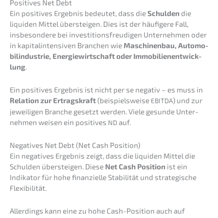
Positi­ves Net Debt
Ein positi­ves Ergeb­nis bedeu­tet, dass die
Schul­den
die
liqui­den Mittel überstei­gen. Dies ist der häufi­ge­re Fall,
insbe­son­de­re bei inves­ti­ti­ons­freu­di­gen Unter­neh­men oder
in kapital­in­ten­si­ven Branchen wie
Maschi­nen­bau, Automo­
bil­in­dus­trie, Energie­wirt­schaft oder Immobi­li­en­ent­wick­
lung
.
Ein positi­ves Ergeb­nis ist nicht per se negativ – es muss in
Relati­on zur Ertrags­kraft
(beispiels­wei­se
) und zur
EBITDA
jewei­li­gen Branche gesetzt werden. Viele gesun­de Unter­
neh­men weisen ein positi­ves
auf.
ND
Negati­ves Net Debt (Net Cash Position)
Ein negati­ves Ergeb­nis zeigt, dass die liqui­den Mittel die
Schul­den überstei­gen. Diese
Net Cash Positi­on
ist ein
Indika­tor für hohe finan­zi­el­le Stabi­li­tät und strate­gi­sche
Flexibilität.
Aller­dings kann eine zu hohe Cash-Positi­on auch auf