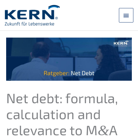
Skip
to
main
content
men
Net debt: formu­la,
calcu­la­ti­on and
relevan­ce to M
A
&