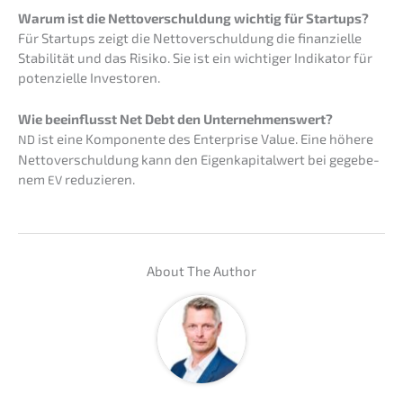
Warum ist die Netto­ver­schul­dung wichtig für Startups?
Für Start­ups zeigt die Netto­ver­schul­dung die finan­zi­el­le
Stabi­li­tät und das Risiko. Sie ist ein wichti­ger Indika­tor für
poten­zi­el­le Investoren.
Wie beein­flusst Net Debt den Unternehmenswert?
ist eine Kompo­nen­te des Enter­pri­se Value. Eine höhere
ND
Netto­ver­schul­dung kann den Eigen­ka­pi­tal­wert bei gegebe­
nem
reduzieren.
EV
About The Author