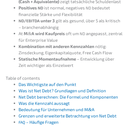
(Cash + Äquiva­len­te)
zeigt tatsäch­li­che Schuldenlast
Positi­ves
ist normal, negati­ves
bedeu­tet
ND
ND
finan­zi­el­le Stärke und Flexibilität
/
unter 3
gilt als gesund, über 5 als kritisch
ND
EBITDA
– branchenabhängig
At
M
&
A wird Kaufpreis
oft um
angepasst, zentral
ND
für Enter­pri­se Value
Kombi­na­ti­on mit anderen Kennzah­len
nötig:
Zinsde­ckung, Eigen­ka­pi­tal­quo­te, Free Cash Flow
Stati­sche Moment­auf­nah­me
– Entwick­lung über
Zeit wichti­ger als Einzelwert
Table of contents
Das Wichtigs­te auf den Punkt
Was ist Net Debt? Grund­la­gen und Definition
Net Debt berech­nen: Die Formel und Komponenten
Was die Kennzahl aussagt
Bedeu­tung für Unter­neh­men und M
&
A
Grenzen und erwei­ter­te Betrach­tung von Net Debt
– Häufi­ge Fragen
FAQ