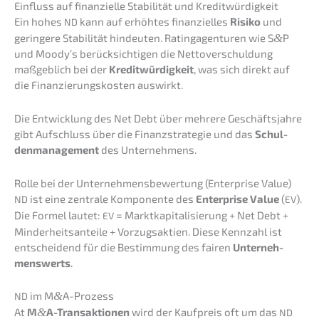
Einfluss auf finan­zi­el­le Stabi­li­tät und Kreditwürdigkeit
Ein hohes
kann auf erhöh­tes finan­zi­el­les
Risiko
und
ND
gerin­ge­re Stabi­li­tät hindeu­ten. Rating­agen­tu­ren wie S
&
P
und Moody’s berück­sich­ti­gen die Netto­ver­schul­dung
maßgeb­lich bei der
Kredit­wür­dig­keit
, was sich direkt auf
die Finan­zie­rungs­kos­ten auswirkt.
Die Entwick­lung des Net Debt über mehre­re Geschäfts­jah­re
gibt Aufschluss über die Finanz­stra­te­gie und das
Schul­
den­ma­nage­ment
des Unternehmens.
Rolle bei der Unter­neh­mens­be­wer­tung (Enter­pri­se Value)
ist eine zentra­le Kompo­nen­te des
Enter­pri­se Value
(
).
ND
EV
Die Formel lautet:
= Markt­ka­pi­ta­li­sie­rung + Net Debt +
EV
Minder­heits­an­tei­le + Vorzugs­ak­ti­en. Diese Kennzahl ist
entschei­dend für die Bestim­mung des fairen
Unter­neh­
mens­werts
.
im M
&
A-Prozess
ND
At
M
&
A-Transaktionen
wird der Kaufpreis oft um das
ND