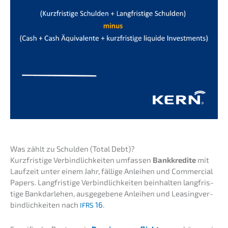
Was zählt zu Schul­den (Total Debt)?
Kurzfris­ti­ge Verbind­lich­kei­ten umfas­sen
Bankkre­di­te
mit
Laufzeit unter einem Jahr, fälli­ge Anlei­hen und Commer­cial
Papers. Langfris­ti­ge Verbind­lich­kei­ten beinhal­ten langfris­
ti­ge Bankdar­le­hen, ausge­ge­be­ne Anlei­hen und Leasing­ver­
bind­lich­kei­ten nach
16
.
IFRS