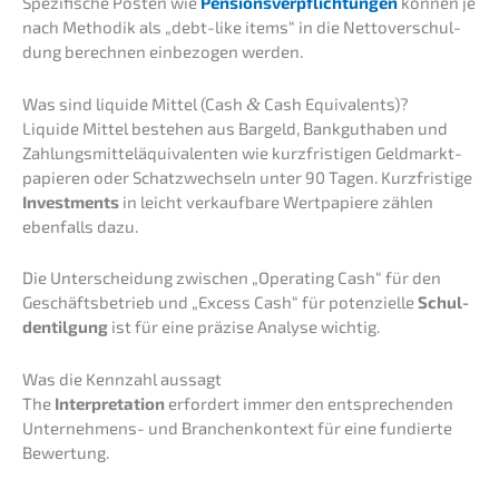
Spezi­fi­sche Posten wie
Pensi­ons­ver­pflich­tun­gen
können je
nach Metho­dik als „debt-like items“ in die Netto­ver­schul­
dung berech­nen einbe­zo­gen werden.
Was sind liqui­de Mittel (Cash
&
Cash Equivalents)?
Liqui­de Mittel bestehen aus Bargeld, Bankgut­ha­ben und
Zahlungs­mit­tel­äqui­va­len­ten wie kurzfris­ti­gen Geldmarkt­
pa­pie­ren oder Schatz­wech­seln unter 90 Tagen. Kurzfris­ti­ge
Invest­ments
in leicht verkauf­ba­re Wertpa­pie­re zählen
ebenfalls dazu.
Die Unter­schei­dung zwischen „Opera­ting Cash“ für den
Geschäfts­be­trieb und „Excess Cash“ für poten­zi­el­le
Schul­
den­til­gung
ist für eine präzi­se Analy­se wichtig.
Was die Kennzahl aussagt
The
Inter­pre­ta­ti­on
erfor­dert immer den entspre­chen­den
Unter­neh­mens- und Branchen­kon­text für eine fundier­te
Bewertung.