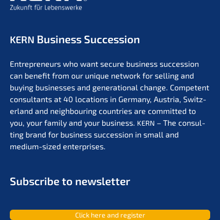
Business Succession
KERN
Entre­pre­neurs who want secure business succes­si­on
can benefit from our unique network for selling and
buying businesses and genera­tio­nal change. Compe­tent
consul­tants at 40 locati­ons in Germa­ny, Austria, Switz­
er­land and neigh­bou­ring count­ries are commit­ted to
you, your family and your business.
– The consul­
KERN
ting brand for business succes­si­on in small and
medium-sized enterprises.
Subscri­be to newsletter
Click here and register