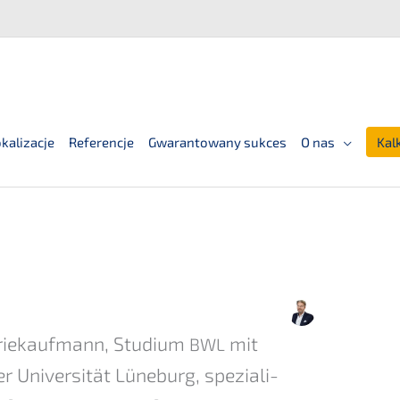
kalizacje
Referencje
Gwarantowany sukces
O nas
Kal
rie­kauf­mann, Studi­um
mit
BWL
niver­si­tät Lüneburg, spezia­li­