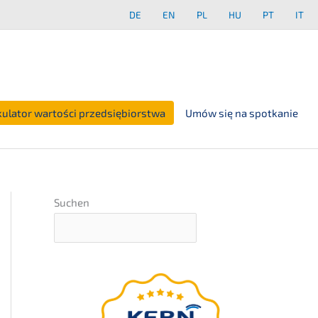
DE
EN
PL
HU
PT
IT
kulator wartości przedsiębiorstwa
Umów się na spotkanie
Suchen