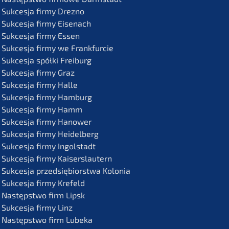
Sukces­ja firmy Drezno
Sukces­ja firmy Eisenach
Sukces­ja firmy Essen
Sukces­ja firmy we Frankfurcie
Sukces­ja spółki Freiburg
Sukces­ja firmy Graz
Sukces­ja firmy Halle
Sukces­ja firmy Hamburg
Sukces­ja firmy Hamm
Sukces­ja firmy Hanower
Sukces­ja firmy Heidelberg
Sukces­ja firmy Ingolstadt
Sukces­ja firmy Kaiserslautern
Sukces­ja przedsię­bi­orst­wa Kolonia
Sukces­ja firmy Krefeld
Następst­wo firm Lipsk
Sukces­ja firmy Linz
Następst­wo firm Lubeka