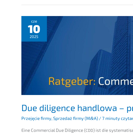
cze
10
2025
Due diligence handlo­wa – pr
Przejęcie firmy
,
Sprze­daż firmy (M
&
A)
/
7 minuty czyta
Eine Commer­cial Due Diligence (
) ist die syste­ma­ti
CDD