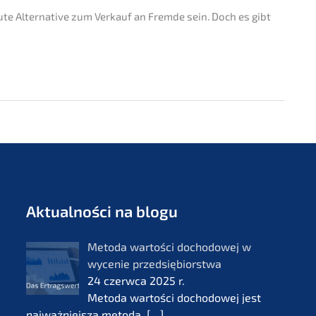
ute Alter­na­ti­ve zum Verkauf an Fremde sein. Doch es gibt
Aktual­ności na blogu
Metoda wartości docho­do­wej w
wycenie przedsię­bi­orst­wa
24 czerw­ca 2025 r.
Metoda wartości docho­do­wej jest
najważ­nie­js­zą metodą.
[…]