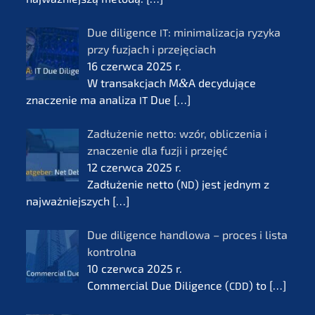
Due diligence
: minima­li­zac­ja ryzyka
IT
przy fuzjach i przejęciach
16 czerw­ca 2025 r.
W transak­c­jach M
&
A decydu­jące
znacze­nie ma anali­za
Due
[…]
IT
Zadłuże­nie netto: wzór, oblic­ze­nia i
znacze­nie dla fuzji i przejęć
12 czerw­ca 2025 r.
Zadłuże­nie netto (
) jest jednym z
ND
najważ­nie­js­zych
[…]
Due diligence handlo­wa – proces i lista
kontrol­na
10 czerw­ca 2025 r.
Commer­cial Due Diligence (
) to
[…]
CDD