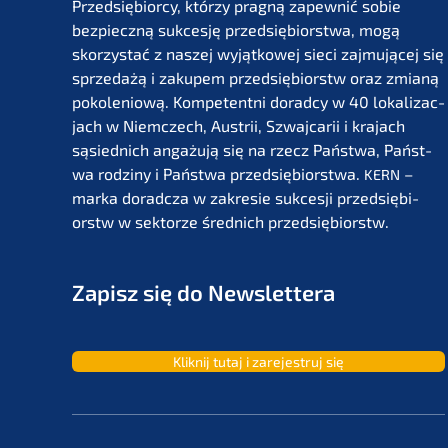
Przedsię­bi­or­cy, którzy pragną zapew­nić sobie
bezpiecz­ną sukces­ję przedsię­bi­orst­wa, mogą
skorzystać z naszej wyjąt­ko­wej sieci zajmu­jącej się
sprze­dażą i zakupem przedsię­bi­orstw oraz zmianą
pokolenio­wą. Kompe­tent­ni dorad­cy w 40 lokali­zac­
jach w Niemc­zech, Austrii, Szwaj­ca­rii i krajach
sąsied­nich angażu­ją się na rzecz Państ­wa, Państ­
wa rodzi­ny i Państ­wa przedsię­bi­orst­wa.
–
KERN
marka dorad­c­za w zakre­sie sukces­ji przedsię­bi­
orstw w sektor­ze średnich przedsiębiorstw.
Zapisz się do Newslettera
Kliknij tutaj i zarejes­truj się