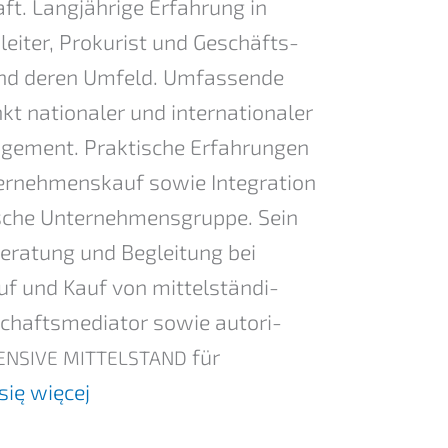
ft. Langjäh­ri­ge Erfah­rung in
­lei­ter, Proku­rist und Geschäfts­
 und deren Umfeld. Umfas­sen­de
natio­na­ler und inter­na­tio­na­ler
ge­ment. Prakti­sche Erfah­run­gen
­nehmens­kauf sowie Integra­ti­on
di­sche Unter­neh­mens­grup­pe. Sein
Beratung und Beglei­tung bei
uf und Kauf von mittel­stän­di­
schafts­me­dia­tor sowie autori­
für
ENSIVE
MITTELSTAND
ię więcej