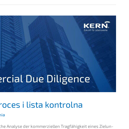
oces i lista kontrolna
nia
­sche Analy­se der kommer­zi­el­len Tragfä­hig­keit eines Zielun­