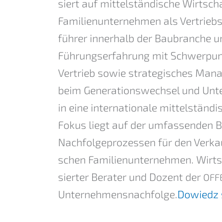
siert auf mittel­stän­di­sche Wirtscha
Famili­en­un­ter­neh­men als Vertriebs
füh­rer inner­halb der Baubran­che
Führungs­er­fah­rung mit Schwer­punkt 
Vertrieb sowie strate­gi­sches Mana
beim Generations­wechsel und Unter
in eine inter­na­tio­na­le mittel­stän­
Fokus liegt auf der umfas­sen­den 
Nachfol­ge­pro­zes­sen für den Verka
schen Famili­en­un­ter­neh­men. Wirt
sier­ter Berater und Dozent der
OFF
Unternehmens­nachfolge.
Dowiedz s