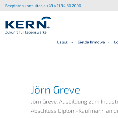
Przej­
Bezpłat­na konsult­ac­ja +49 421 94 80 2000
dź
do
treści
Usługi
Giełda firmowa
Lo
Jörn Greve
Jörn Greve, Ausbil­dung zum Indus­t
Abschluss Diplom-Kaufmann an der U