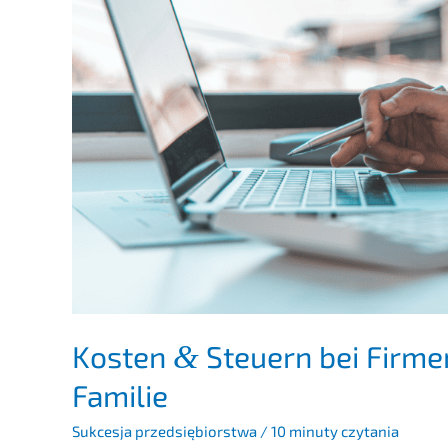
Kosten
Steuern bei Firmen­
&
Familie
Sukces­ja przedsię­bi­orst­wa
/
10 minuty czytania