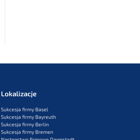
Lokali­zac­je
Sukces­ja firmy Basel
Sukces­ja firmy Bayreuth
Sukces­ja firmy Berlin
Sukces­ja firmy Bremen
Następst­wo firmo­we Darmstadt