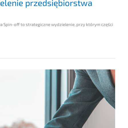
ie­lenie przedsiębiorstwa
 Spin-off to strate­gicz­ne wydzie­lenie, przy którym części