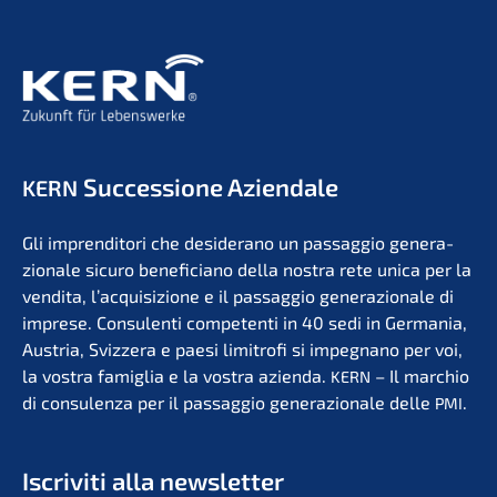
Succes­sio­ne Aziendale
KERN
Gli impren­di­to­ri che deside­r­ano un passag­gio genera­
zio­na­le sicuro benefi­ci­a­no della nostra rete unica per la
vendita, l’acqui­si­zio­ne e il passag­gio genera­zio­na­le di
impre­se. Consu­len­ti compe­ten­ti in 40 sedi in Germa­nia,
Austria, Svizzera e paesi limit­ro­fi si impegna­no per voi,
la vostra famiglia e la vostra azien­da.
– Il marchio
KERN
di consu­len­za per il passag­gio genera­zio­na­le delle
.
PMI
Iscri­vi­ti alla newsletter