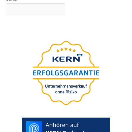
Webinar di base
presen­ta­to da Nils
Koerber
Acqui­si­zio­ni e fusio­ni
aziend­a­li senze rischi e
perdi­te di valore
>
SELEZIONA
DATA
PREFERITA