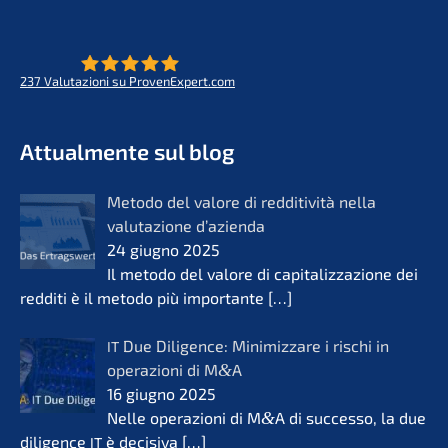
237
Valuta­zio­ni su ProvenExpert.com
- Futuro per opere di vita
KERN
Attual­men­te sul blog
Metodo del valore di reddi­ti­vi­tà nella
valuta­zio­ne d’azi­en­da
24 giugno 2025
Il metodo del valore di capita­liz­za­zio­ne dei
reddi­ti è il metodo più importan­te
[…]
Due Diligence: Minimiz­za­re i rischi in
IT
opera­zio­ni di M
&
A
16 giugno 2025
Nelle opera­zio­ni di M
&
A di succes­so, la due
diligence
è decisi­va
[…]
IT