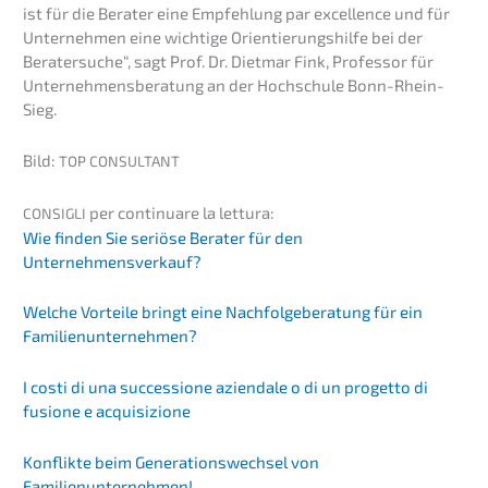
ist für die Berater eine Empfeh­lung par excel­lence und für
Unter­neh­men eine wichti­ge Orien­tie­rungs­hil­fe bei der
Berater­su­che“, sagt Prof. Dr. Dietmar Fink, Profes­sor für
Unternehmens­beratung an der Hochschu­le Bonn-Rhein-
Sieg.
Bild:
TOP
CONSULTANT
per conti­nu­are la lettura:
CONSIGLI
Wie finden Sie seriö­se Berater für den
Unternehmensverkauf?
Welche Vortei­le bringt eine Nachfol­ge­be­ra­tung für ein
Familienunternehmen?
I costi di una succes­sio­ne aziend­a­le o di un proget­to di
fusio­ne e acquisizione
Konflik­te beim Generations­wechsel von
Familienunternehmen!