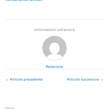
Infor­ma­zio­ni sull’autore
Redazio­ne
←
Artico­lo precedente
Artico­lo succes­si­vo
→
Cerca