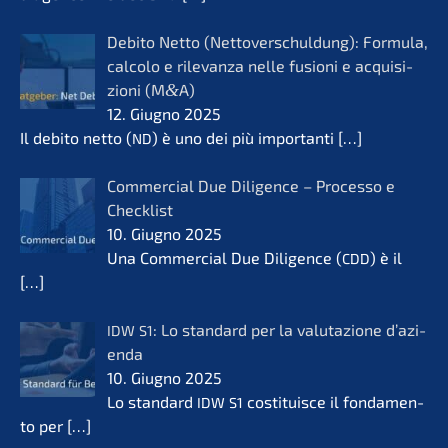
Debito Netto (Netto­ver­schul­dung): Formu­la,
calco­lo e rilevanza nelle fusio­ni e acqui­si­
zio­ni (M
&
A)
12. Giugno 2025
Il debito netto (
) è uno dei più importan­ti
[…]
ND
Commer­cial Due Diligence – Proces­so e
Check­list
10. Giugno 2025
Una Commer­cial Due Diligence (
) è il
CDD
[…]
: Lo standard per la valuta­zio­ne d’azi­
IDW
S1
en­da
10. Giugno 2025
Lo standard
costi­tuis­ce il fonda­men­
IDW
S1
to per
[…]