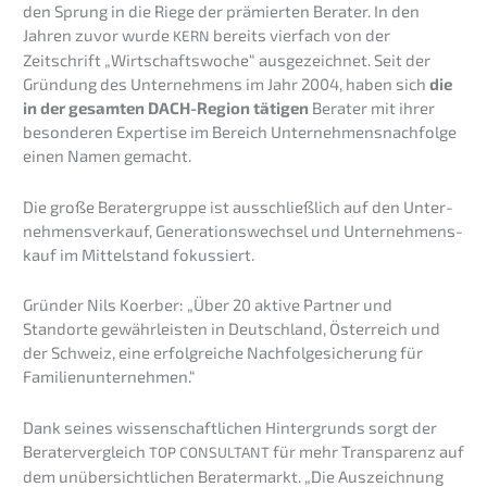
den Sprung in die Riege der prämier­ten Berater. In den
Jahren zuvor wurde
bereits vierfach von der
KERN
Zeitschrift „Wirtschafts­wo­che“ ausge­zeich­net. Seit der
Gründung des Unter­neh­mens im Jahr 2004, haben sich
die
in der gesam­ten DACH-Region tätigen
Berater mit ihrer
beson­de­ren Exper­ti­se im Bereich Unternehmens­nachfolge
einen Namen gemacht.
Die große Berater­grup­pe ist ausschließ­lich auf den Unter­
nehmens­verkauf, Generations­wechsel und Unter­nehmens­
kauf im Mittel­stand fokussiert.
Gründer Nils Koerber: „Über 20 aktive Partner und
Standorte gewähr­leis­ten in Deutsch­land, Öster­reich und
der Schweiz, eine erfolg­rei­che Nachfol­ge­si­che­rung für
Familienunternehmen.“
Dank seines wissen­schaft­li­chen Hinter­grunds sorgt der
Berater­ver­gleich
für mehr Trans­pa­renz auf
TOP
CONSULTANT
dem unüber­sicht­li­chen Berater­markt. „Die Auszeich­nung