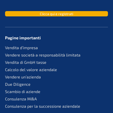
Clicca qui e registrati
Pagine importan­ti
Vendita d’impre­sa
Vende­re socie­tà a responsa­bi­li­tà limitata
Vendita di GmbH tasse
Calco­lo del valore aziendale
Vende­re un’azienda
Due Diligence
Scambio di aziende
Consu­len­za M
&
A
Consu­len­za per la succes­sio­ne aziendale