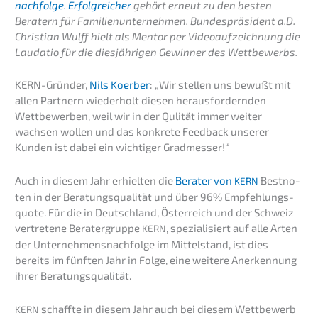
nachfolge. Erfolg­rei­cher
gehört erneut zu den besten
Beratern für Famili­en­un­ter­neh­men. Bundes­prä­si­dent a.D.
Chris­ti­an Wulff hielt als Mentor per Video­auf­zeich­nung die
Lauda­tio für die diesjäh­ri­gen Gewin­ner des Wettbewerbs.
KERN-Gründer,
Nils Koerber
: „Wir stellen uns bewußt mit
allen Partnern wieder­holt diesen heraus­for­dern­den
Wettbe­wer­ben, weil wir in der Qulität immer weiter
wachsen wollen und das konkre­te Feedback unserer
Kunden ist dabei ein wichti­ger Gradmesser!“
Auch in diesem Jahr erhiel­ten die
Berater von
Bestno­
KERN
ten in der Beratungs­qua­li­tät und über 96% Empfeh­lungs­
quo­te. Für die in Deutsch­land, Öster­reich und der Schweiz
vertre­te­ne Berater­grup­pe
, spezia­li­siert auf alle Arten
KERN
der Unternehmens­nachfolge im Mittel­stand, ist dies
bereits im fünften Jahr in Folge, eine weite­re Anerken­nung
ihrer Beratungsqualität.
schaff­te in diesem Jahr auch bei diesem Wettbe­werb
KERN