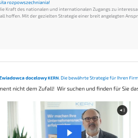
a siła rozpowszechniania!
ie Kraft des natio­na­len und inter­na­tio­na­len Zugangs zu inter­es­s
ll hoffen. Mit der geziel­ten Strate­gie einer breit angeleg­ten Ansp
Zwiadow­ca docelo­wy
. Die bewähr­te Strate­gie für Ihren Fi
KERN
t­ment nicht dem Zufall! Wir suchen und finden für Sie 