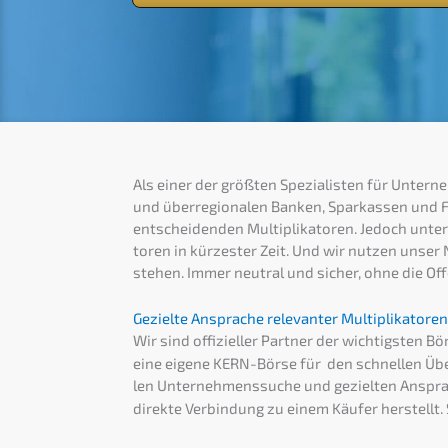
Als einer der größten Spezia­lis­ten für Untern
und überre­gio­na­len Banken, Sparkas­sen und Fi
entschei­den­den Multi­pli­ka­to­ren. Jedoch unte
to­ren in kürzes­ter Zeit. Und wir nutzen unser 
stehen. Immer neutral und sicher, ohne die Offen
Geziel­te Anspra­che relevan­ter Multi­pli­ka­to­
Wir sind offizi­el­ler Partner der wichtigs­ten 
eine eigene KERN-Börse für den schnel­len Überb
len Unter­neh­mens­su­che und geziel­ten Anspra­
direk­te Verbin­dung zu einem Käufer herstellt