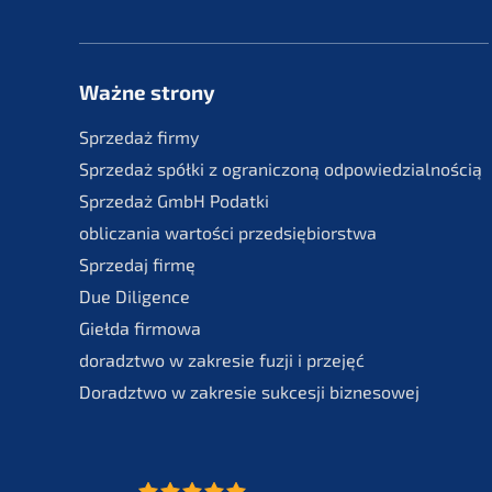
Ważne strony
Sprze­daż firmy
Sprze­daż spółki z ogranic­zoną odpowiedzialnością
Sprze­daż GmbH Podatki
oblic­za­nia wartości przedsiębiorstwa
Sprze­daj firmę
Due Diligence
Giełda firmo­wa
doradzt­wo w zakre­sie fuzji i przejęć
Doradzt­wo w zakre­sie sukces­ji biznesowej