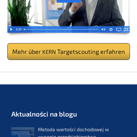
Mehr über
Targetscou­ting erfahren
KERN
Aktual­ności na blogu
Metoda wartości docho­do­wej w
wycenie przedsię­bi­orst­wa