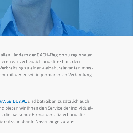
in allen Ländern der DACH-Region zu regio­na­len
ie­ren wir vertrau­lich und direkt mit den
 Verbrei­tung zu einer Vielzahl relevan­ter Inves­
en, mit denen wir in perma­nen­ter Verbin­dung
,
.
,
und betrei­ben zusätz­lich auch
HANGE
DUB
PL
d bieten wir Ihnen den Service der indivi­du­el­
 die passen­de Firma identi­fi­ziert und die
e entschei­den­de Nasen­län­ge voraus.