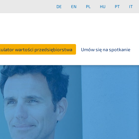
DE
EN
PL
HU
PT
IT
kulator wartości przedsiębiorstwa
Umów się na spotkanie