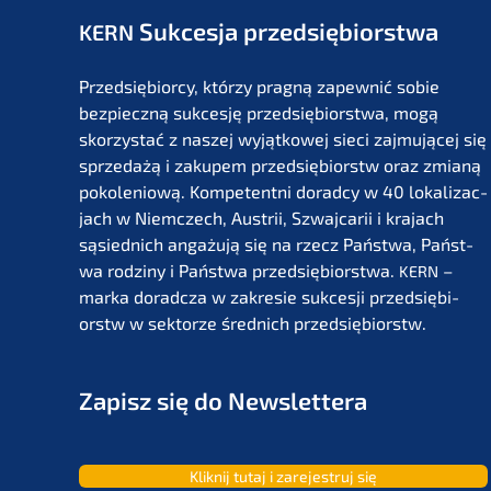
Sukces­ja przedsiębiorstwa
KERN
Przedsię­bi­or­cy, którzy pragną zapew­nić sobie
bezpiecz­ną sukces­ję przedsię­bi­orst­wa, mogą
skorzystać z naszej wyjąt­ko­wej sieci zajmu­jącej się
sprze­dażą i zakupem przedsię­bi­orstw oraz zmianą
pokolenio­wą. Kompe­tent­ni dorad­cy w 40 lokali­zac­
jach w Niemc­zech, Austrii, Szwaj­ca­rii i krajach
sąsied­nich angażu­ją się na rzecz Państ­wa, Państ­
wa rodzi­ny i Państ­wa przedsię­bi­orst­wa.
–
KERN
marka dorad­c­za w zakre­sie sukces­ji przedsię­bi­
orstw w sektor­ze średnich przedsiębiorstw.
Zapisz się do Newslettera
Kliknij tutaj i zarejes­truj się