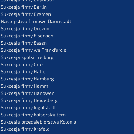
Sukces­ja firmy Berlin
Sukces­ja firmy Bremen
Następst­wo firmo­we Darmstadt
Sukces­ja firmy Drezno
Sukces­ja firmy Eisenach
Sukces­ja firmy Essen
Sukces­ja firmy we Frankfurcie
Sukces­ja spółki Freiburg
Sukces­ja firmy Graz
Sukces­ja firmy Halle
Sukces­ja firmy Hamburg
Sukces­ja firmy Hamm
Sukces­ja firmy Hanower
Sukces­ja firmy Heidelberg
Sukces­ja firmy Ingolstadt
Sukces­ja firmy Kaiserslautern
Sukces­ja przedsię­bi­orst­wa Kolonia
Sukces­ja firmy Krefeld