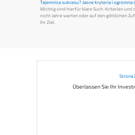
Tajem­ni­ca sukce­su? Jasne kryte­ria i ogrom­n
Wichtig sind hierfür klare Such-Krite­ri­en und d
nicht Jahre warten oder auf den göttli­chen Zufa
Ihr Ziel.
Strona
Überlas­sen Sie Ihr Inves