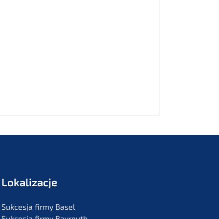
Lokali­zac­je
Sukces­ja firmy Basel
Sukces­ja firmy Bayreuth