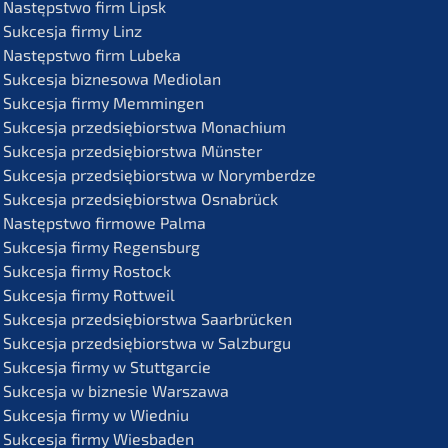
Następst­wo firm Lipsk
Sukces­ja firmy Linz
Następst­wo firm Lubeka
Sukces­ja bizne­so­wa Mediolan
Sukces­ja firmy Memmingen
Sukces­ja przedsię­bi­orst­wa Monachium
Sukces­ja przedsię­bi­orst­wa Münster
Sukces­ja przedsię­bi­orst­wa w Norymberdze
Sukces­ja przedsię­bi­orst­wa Osnabrück
Następst­wo firmo­we Palma
Sukces­ja firmy Regensburg
Sukces­ja firmy Rostock
Sukces­ja firmy Rottweil
Sukces­ja przedsię­bi­orst­wa Saarbrücken
Sukces­ja przedsię­bi­orst­wa w Salzburgu
Sukces­ja firmy w Stuttgarcie
Sukces­ja w bizne­sie Warszawa
Sukces­ja firmy w Wiedniu
Sukces­ja firmy Wiesbaden