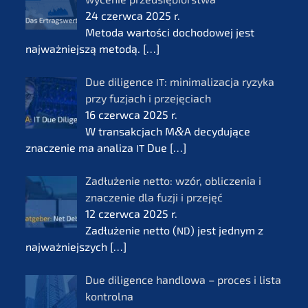
24 czerw­ca 2025 r.
Metoda wartości docho­do­wej jest
najważ­nie­js­zą metodą.
[…]
Due diligence
: minima­li­zac­ja ryzyka
IT
przy fuzjach i przejęciach
16 czerw­ca 2025 r.
W transak­c­jach M
&
A decydu­jące
znacze­nie ma anali­za
Due
[…]
IT
Zadłuże­nie netto: wzór, oblic­ze­nia i
znacze­nie dla fuzji i przejęć
12 czerw­ca 2025 r.
Zadłuże­nie netto (
) jest jednym z
ND
najważ­nie­js­zych
[…]
Due diligence handlo­wa – proces i lista
kontrol­na