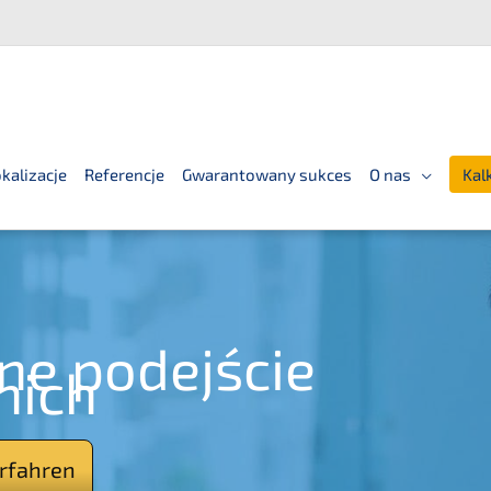
kalizacje
Referencje
Gwarantowany sukces
O nas
Kal
­ne podejście
nich
erfahren