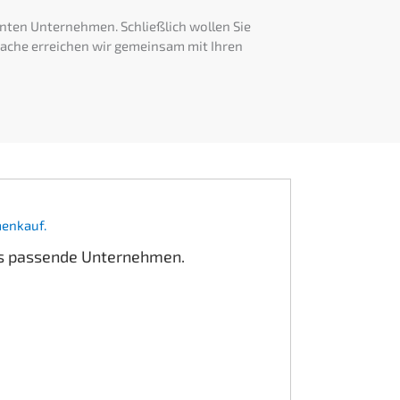
an­ten Unter­neh­men. Schließ­lich wollen Sie
ra­che errei­chen wir gemein­sam mit Ihren
rmenkauf.
das passen­de Unternehmen.