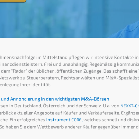
ehmens­nachfolge im Mittel­stand pflegen wir inten­si­ve Kontak­te 
nanz­dienst­leis­tern. Frei und unabhän­gig. Regel­mäs­sig kommu­ni­z
r dem “Radar” der üblichen, öffent­li­chen Zugän­ge. Das schafft eine
Netzwerk zu Steuer­be­ra­tern, Rechts­an­wäl­ten und M
&
A-Spezialist
­le­gung Ihrer Identität.
ren und Annon­cie­rung in den wichtigs­ten M
&
A-Börsen
Börsen in Deutsch­land, Öster­reich und der Schweiz. U.a. von
NEXXT-C
lick aktuel­ler Angebo­te auf Käufer und Verkäu­fer­sei­te. Ergän­zen
che. Ein erfolg­rei­ches
Instru­ment
,
welches schnell und diskret
CORE
. So haben Sie dem Wettbe­werb anderer Käufer gegen­über immer di