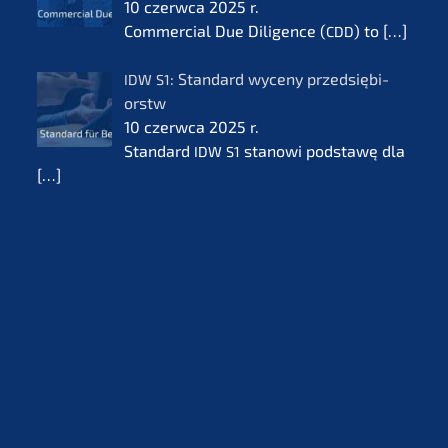
10 czerw­ca 2025 r.
Commer­cial Due Diligence (
) to
[…]
CDD
: Standard wyceny przedsię­bi­
IDW
S1
orstw
10 czerw­ca 2025 r.
Standard
stanowi podsta­wę dla
IDW
S1
[…]