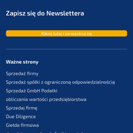
Zapisz się do Newslettera
Kliknij tutaj i zarejes­truj się
Ważne strony
Sprze­daż firmy
Sprze­daż spółki z ogranic­zoną odpowiedzialnością
Sprze­daż GmbH Podatki
oblic­za­nia wartości przedsiębiorstwa
Sprze­daj firmę
Due Diligence
Giełda firmo­wa