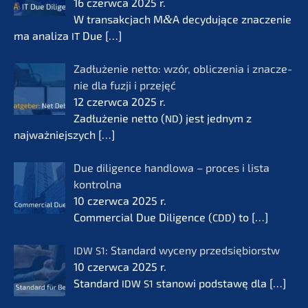
16 czerw­ca 2025 r.
W transak­c­jach M
&
A decydu­jące znacze­nie
ma anali­za
Due
[…]
IT
Zadłuże­nie netto: wzór, oblic­ze­nia i znacze­
nie dla fuzji i przejęć
12 czerw­ca 2025 r.
Zadłuże­nie netto (
) jest jednym z
ND
najważ­nie­js­zych
[…]
Due diligence handlo­wa – proces i lista
kontrol­na
10 czerw­ca 2025 r.
Commer­cial Due Diligence (
) to
[…]
CDD
: Standard wyceny przedsię­bi­orstw
IDW
S1
10 czerw­ca 2025 r.
Standard
stanowi podsta­wę dla
[…]
IDW
S1