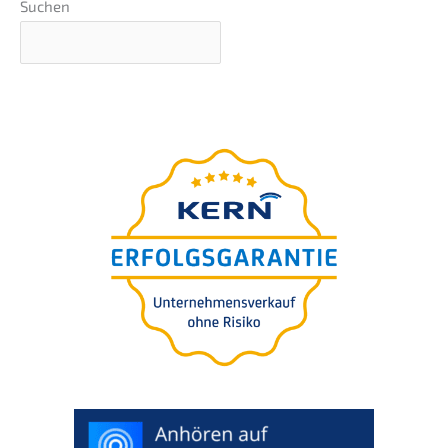
Suchen
Webina­ri­um
präsen­tiert von Nils
Koerber
Sprze­daż firmy (M
A) bez
&
ryzyka i utraty wartości
>
WUNSCHTERMIN
AUSWÄHLEN