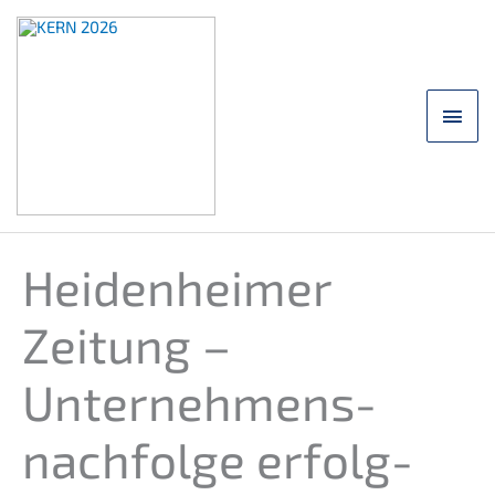
Przej­
dź
do
treści
Men
głó
Heiden­hei­mer
Zeitung –
Unternehmens­
nachfolge erfolg­