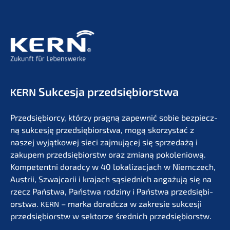
Sukces­ja przedsiębiorstwa
KERN
Przedsię­bi­or­cy, którzy pragną zapew­nić sobie bezpiecz­
ną sukces­ję przedsię­bi­orst­wa, mogą skorzystać z
naszej wyjąt­ko­wej sieci zajmu­jącej się sprze­dażą i
zakupem przedsię­bi­orstw oraz zmianą pokolenio­wą.
Kompe­tent­ni dorad­cy w 40 lokali­zac­jach w Niemc­zech,
Austrii, Szwaj­ca­rii i krajach sąsied­nich angażu­ją się na
rzecz Państ­wa, Państ­wa rodzi­ny i Państ­wa przedsię­bi­
orst­wa.
– marka dorad­c­za w zakre­sie sukces­ji
KERN
przedsię­bi­orstw w sektor­ze średnich przedsiębiorstw.