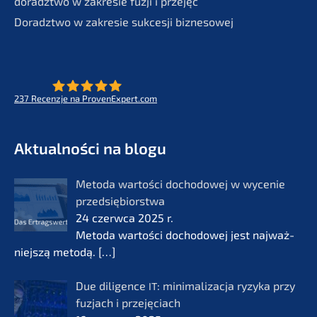
doradzt­wo w zakre­sie fuzji i przejęć
Doradzt­wo w zakre­sie sukces­ji biznesowej
237
Recenz­je na ProvenExpert.com
- Future for lifeworks
KERN
Aktual­ności na blogu
Metoda wartości docho­do­wej w wycenie
przedsię­bi­orst­wa
24 czerw­ca 2025 r.
Metoda wartości docho­do­wej jest najważ­
nie­js­zą metodą.
[…]
Due diligence
: minima­li­zac­ja ryzyka przy
IT
fuzjach i przejęciach