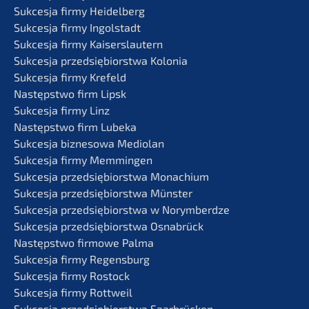
Sukces­ja firmy Heidelberg
Sukces­ja firmy Ingolstadt
Sukces­ja firmy Kaiserslautern
Sukces­ja przedsię­bi­orst­wa Kolonia
Sukces­ja firmy Krefeld
Następst­wo firm Lipsk
Sukces­ja firmy Linz
Następst­wo firm Lubeka
Sukces­ja bizne­so­wa Mediolan
Sukces­ja firmy Memmingen
Sukces­ja przedsię­bi­orst­wa Monachium
Sukces­ja przedsię­bi­orst­wa Münster
Sukces­ja przedsię­bi­orst­wa w Norymberdze
Sukces­ja przedsię­bi­orst­wa Osnabrück
Następst­wo firmo­we Palma
Sukces­ja firmy Regensburg
Sukces­ja firmy Rostock
Sukces­ja firmy Rottweil
Sukces­ja przedsię­bi­orst­wa Saarbrücken