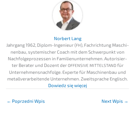
Norbert Lang
Jahrgang 1962, Diplom-Ingenieur (
), Fachrich­tung Maschi­
FH
nen­bau, syste­mi­scher Coach mit dem Schwer­punkt von
Nachfol­ge­pro­zes­sen in Famili­en­un­ter­neh­men. Autori­sier­
ter Berater und Dozent der
für
OFFENSIVE
MITTELSTAND
Unternehmens­nachfolge. Exper­te für Maschi­nen­bau und
metall­ver­ar­bei­ten­de Unter­neh­men. Zweit­spra­che Englisch.
Dowiedz się więcej
←
Poprzedni Wpis
Next Wpis
→