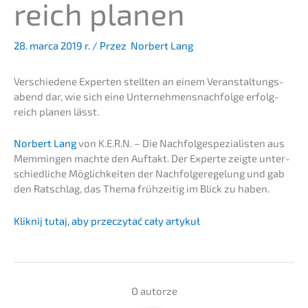
reich planen
28. marca 2019 r.
/ Przez
Norbert Lang
Verschie­de­ne Exper­ten stell­ten an einem Veran­stal­tungs­
abend dar, wie sich eine Unternehmens­nachfolge erfolg­
reich planen lässt.
Norbert Lang
von K.E.R.N. – Die Nachfolge­spezialisten aus
Memmin­gen machte den Auftakt. Der Exper­te zeigte unter­
schied­li­che Möglich­kei­ten der Nachfol­ge­re­ge­lung und gab
den Ratschlag, das Thema frühzei­tig im Blick zu haben.
Kliknij tutaj, aby przec­zy­tać cały artykuł
O autor­ze