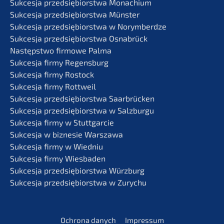
Sukces­ja przedsię­bi­orst­wa Monachium
Sukces­ja przedsię­bi­orst­wa Münster
Sukces­ja przedsię­bi­orst­wa w Norymberdze
Sukces­ja przedsię­bi­orst­wa Osnabrück
Następst­wo firmo­we Palma
Sukces­ja firmy Regensburg
Sukces­ja firmy Rostock
Sukces­ja firmy Rottweil
Sukces­ja przedsię­bi­orst­wa Saarbrücken
Sukces­ja przedsię­bi­orst­wa w Salzburgu
Sukces­ja firmy w Stuttgarcie
Sukces­ja w bizne­sie Warszawa
Sukces­ja firmy w Wiedniu
Sukces­ja firmy Wiesbaden
Sukces­ja przedsię­bi­orst­wa Würzburg
Sukces­ja przedsię­bi­orst­wa w Zurychu
Ochrona danych
Impres­sum