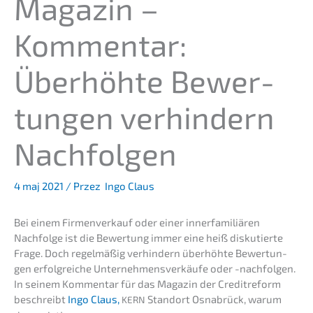
Magazin –
Kommen­tar:
Überhöh­te Bewer­
tun­gen verhin­dern
Nachfolgen
4 maj 2021
/ Przez
Ingo Claus
Bei einem Firmen­ver­kauf oder einer inner­fa­mi­liä­ren
Nachfol­ge ist die Bewer­tung immer eine heiß disku­tier­te
Frage. Doch regel­mä­ßig verhin­dern überhöh­te Bewer­tun­
gen erfolg­rei­che Unter­neh­mens­ver­käu­fe oder -nachfol­gen.
In seinem Kommen­tar für das Magazin der Credit­re­form
beschreibt
Ingo Claus,
Stand­ort Osnabrück, warum
KERN