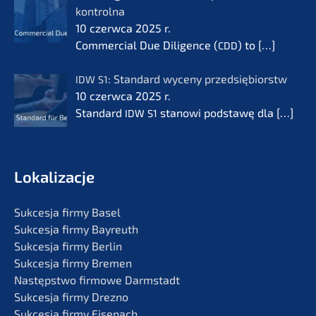
kontrol­na
10 czerw­ca 2025 r.
Commer­cial Due Diligence (
) to
[…]
CDD
: Standard wyceny przedsię­bi­orstw
IDW
S1
10 czerw­ca 2025 r.
Standard
stanowi podsta­wę dla
[…]
IDW
S1
Lokali­zac­je
Sukces­ja firmy Basel
Sukces­ja firmy Bayreuth
Sukces­ja firmy Berlin
Sukces­ja firmy Bremen
Następst­wo firmo­we Darmstadt
Sukces­ja firmy Drezno
Sukces­ja firmy Eisenach