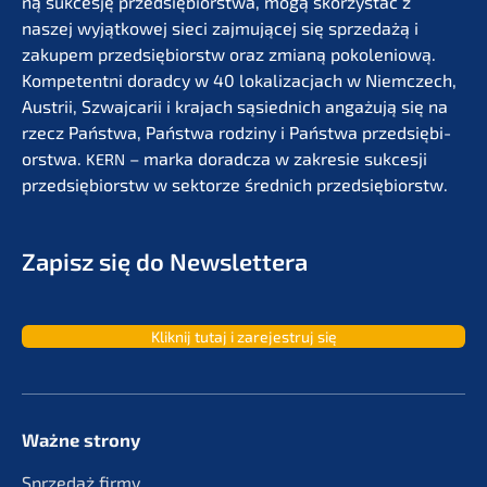
ną sukces­ję przedsię­bi­orst­wa, mogą skorzystać z
naszej wyjąt­ko­wej sieci zajmu­jącej się sprze­dażą i
zakupem przedsię­bi­orstw oraz zmianą pokolenio­wą.
Kompe­tent­ni dorad­cy w 40 lokali­zac­jach w Niemc­zech,
Austrii, Szwaj­ca­rii i krajach sąsied­nich angażu­ją się na
rzecz Państ­wa, Państ­wa rodzi­ny i Państ­wa przedsię­bi­
orst­wa.
– marka dorad­c­za w zakre­sie sukces­ji
KERN
przedsię­bi­orstw w sektor­ze średnich przedsiębiorstw.
Zapisz się do Newslettera
Kliknij tutaj i zarejes­truj się
Ważne strony
Sprze­daż firmy