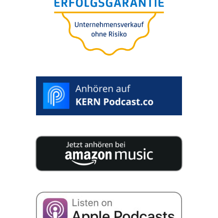
der Unter­neh­mens-bewer­
tung für Käufer oder
Verkäufer
>
WUNSCHTERMIN
AUSWÄHLEN