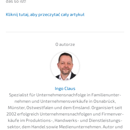
das so ist!
Kliknij tutaj, aby przec­zy­tać cały artykuł
O autor­ze
Ingo Claus
Spezia­list für Unternehmens­nachfolge in Famili­en­un­ter­
neh­men und Unter­neh­mens­ver­käu­fe in Osnabrück,
Münster, Ostwest­fa­len und dem Emsland. Organi­siert seit
2002 erfolg­reich Unter­neh­mens­nach­fol­gen und Firmen­ver­
käu­fe im Produk­ti­ons-, Handwerks- und Dienst­leis­tungs­
sek­tor, dem Handel sowie Medien­un­ter­neh­men. Autor und