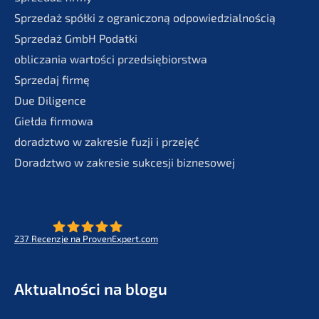
Sprze­daż spółki z ogranic­zoną odpowiedzialnością
Sprze­daż GmbH Podatki
oblic­za­nia wartości przedsiębiorstwa
Sprze­daj firmę
Due Diligence
Giełda firmo­wa
doradzt­wo w zakre­sie fuzji i przejęć
Doradzt­wo w zakre­sie sukces­ji biznesowej
237
Recenz­je na ProvenExpert.com
- Future for lifeworks
KERN
Aktual­ności na blogu