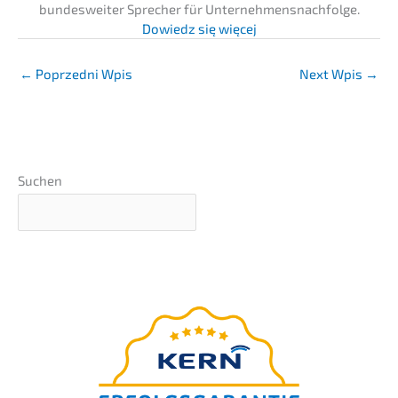
bundes­wei­ter Sprecher für Unternehmens­nachfolge.
Dowiedz się więcej
←
Poprzedni Wpis
Next Wpis
→
Suchen
webinar
–präsen­tiert
BEZPŁATNY
von Nils Koerber
Die 7 teuers­ten Fehler bei