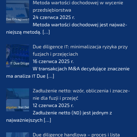
Metoda wartości docho­do­wej w wycenie
przedsię­bi­orst­wa
24 czerw­ca 2025 r.
Metoda wartości docho­do­wej jest najważ­
nie­js­zą metodą.
[…]
Due diligence
: minima­li­zac­ja ryzyka przy
IT
fuzjach i przejęciach
16 czerw­ca 2025 r.
W transak­c­jach M
&
A decydu­jące znacze­nie
ma anali­za
Due
[…]
IT
Zadłuże­nie netto: wzór, oblic­ze­nia i znacze­
nie dla fuzji i przejęć
12 czerw­ca 2025 r.
Zadłuże­nie netto (
) jest jednym z
ND
najważ­nie­js­zych
[…]
Due diligence handlo­wa – proces i lista