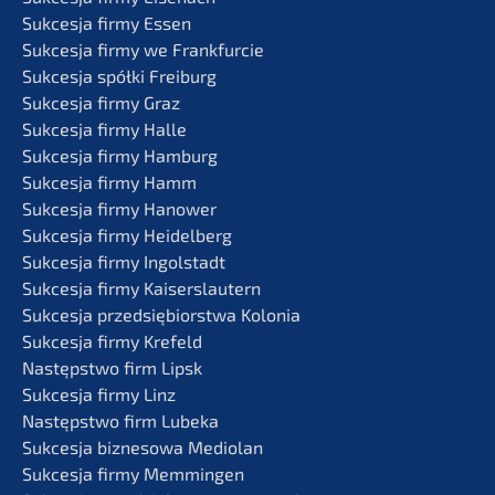
Sukces­ja firmy Essen
Sukces­ja firmy we Frankfurcie
Sukces­ja spółki Freiburg
Sukces­ja firmy Graz
Sukces­ja firmy Halle
Sukces­ja firmy Hamburg
Sukces­ja firmy Hamm
Sukces­ja firmy Hanower
Sukces­ja firmy Heidelberg
Sukces­ja firmy Ingolstadt
Sukces­ja firmy Kaiserslautern
Sukces­ja przedsię­bi­orst­wa Kolonia
Sukces­ja firmy Krefeld
Następst­wo firm Lipsk
Sukces­ja firmy Linz
Następst­wo firm Lubeka
Sukces­ja bizne­so­wa Mediolan
Sukces­ja firmy Memmingen