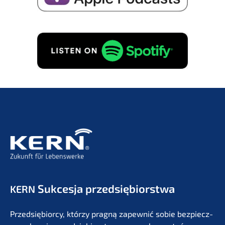
Sukces­ja przedsiębiorstwa
KERN
Przedsię­bi­or­cy, którzy pragną zapew­nić sobie bezpiecz­