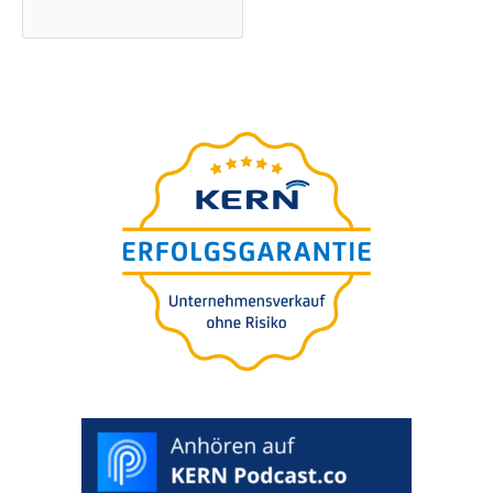
Der
ultimative Ratgeber
für Ihre Unternehmens-
nachfolge