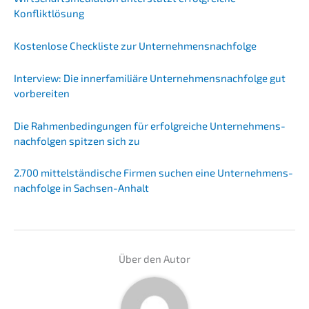
Konfliktlösung
Kosten­lo­se Check­lis­te zur Unternehmensnachfolge
Inter­view: Die inner­fa­mi­liä­re Unternehmens­nachfolge gut
vorbereiten
Die Rahmen­be­din­gun­gen für erfolg­rei­che Unter­neh­mens­
nach­fol­gen spitzen sich zu
2.700 mittel­stän­di­sche Firmen suchen eine Unternehmens­
nachfolge in Sachsen-Anhalt
Über den Autor