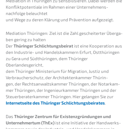
Media­ti­on in Thürin­gen zu sensbi­li­sie­ren. Dabei werden die
Konflikt­po­ten­tia­le im Rahmen einer Unternehmens­
nachfolge beleuch­tet
und Wege zu deren Klärung und Präven­ti­on aufgezeigt.
Media­ti­on Thürin­gen: Ziel ist die Zahl geschei­ter­ter Überga­
ben gering zu halten
Der
Thürin­ger Schlich­tungs­bei­rat
ist eine Koope­ra­ti­on aus
den Indus­trie- und Handels­kam­mern Erfurt, Ostthü­rin­gen
zu Gera und Südthü­rin­gen, dem Thürin­ger
Oberlandesgericht,
dem Thürin­ger Minis­te­ri­um für Migra­ti­on, Justiz und
Verbrau­cher­schutz, der Archi­tek­ten­kam­mer Thürin­
gen, der Rechts­an­walts­kam­mer Thürin­gen, der Notar­kam­
mer Thürin­gen, der Ingenieur­kam­mer Thürin­gen und der
Steuer­be­ra­ter­kam­mer Thürin­gen. Hier gelan­gen Sie zur
Inter­net­sei­te des Thürin­ger Schlich­tungs­bei­ra­tes
.
Das
Thürin­ger Zentrum für Existenz­grün­dun­gen und
Unter­neh­mer­tum (ThEx)
ist eine Initia­ti­ve der Handwerks­
kam­mern sowie der Indus­trie- und Handels­kam­mern in