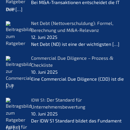
Bei M&A-Transaktionen entschei­det die IT
Due
[…]
Net Debt (Netto­ver­schul­dung): Formel,
Berech­nung und M
&
A-Relevanz
12. Juni 2025
Net Debt (ND) ist eine der wichtigs­ten
[…]
Commer­cial Due Diligence – Prozess
&
Checkliste
10. Juni 2025
Eine Commer­cial Due Diligence (CDD) ist die
[…]
: Der Standard für
IDW
S1
Unternehmensbewertung
10. Juni 2025
Der IDW S1 Standard bildet das Funda­ment
für
[…]