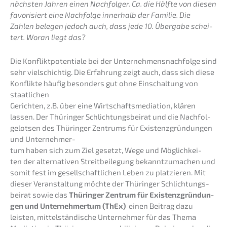
nächs­ten Jahren einen Nachfol­ger. Ca. die Hälfte von diesen
favori­siert eine Nachfol­ge inner­halb der Familie. Die
Zahlen belegen jedoch auch, dass jede 10. Überga­be schei­
tert. Woran liegt das?
Die Konflikt­po­ten­tia­le bei der Unternehmens­nachfolge sind
sehr vielschich­tig. Die Erfah­rung zeigt auch, dass sich diese
Konflik­te häufig beson­ders gut ohne Einschal­tung von
staatlichen
Gerich­ten, z.B. über eine Wirtschafts­me­dia­ti­on, klären
lassen. Der Thürin­ger Schlich­tungs­bei­rat und die Nachfol­
ge­lot­sen des Thürin­ger Zentrums für Existenzgründungen
und Unter­neh­mer­
tum haben sich zum Ziel gesetzt, Wege und Möglich­kei­
ten der alter­na­ti­ven Streit­bei­le­gung bekannt­zu­ma­chen und
somit fest im gesell­schaft­li­chen Leben zu platzie­ren. Mit
dieser Veran­stal­tung möchte der Thürin­ger Schlich­tungs­
bei­rat sowie das
Thürin­ger Zentrum für Existenz­grün­dun­
gen und Unter­neh­mer­tum (ThEx)
einen Beitrag dazu
leisten, mittel­stän­di­sche Unter­neh­mer für das Thema