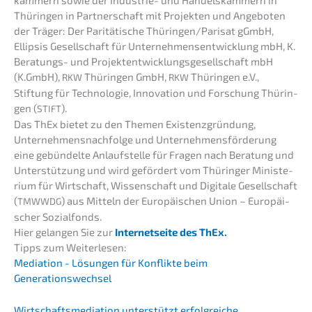
Thürin­gen in Partner­schaft mit Projek­ten und Angebo­ten
der Träger: Der Paritä­ti­sche Thüringen/Parisat gGmbH,
Ellip­sis Gesell­schaft für Unter­neh­mens­ent­wick­lung mbH, K.
Beratungs- und Projekt­ent­wick­lungs­ge­sell­schaft mbH
(K.GmbH),
Thürin­gen GmbH,
Thürin­gen e.V.,
RKW
RKW
Stiftung für Techno­lo­gie, Innova­ti­on und Forschung Thürin­
gen (
).
STIFT
Das ThEx bietet zu den Themen Existenz­grün­dung,
Unternehmens­nachfolge und Unter­neh­mens­för­de­rung
eine gebün­del­te Anlauf­stel­le für Fragen nach Beratung und
Unter­stüt­zung und wird geför­dert vom Thürin­ger Minis­te­
ri­um für Wirtschaft, Wissen­schaft und Digita­le Gesell­schaft
(
) aus Mitteln der Europäi­schen Union – Europäi­
TMWWDG
scher Sozialfonds.
Hier gelan­gen Sie zur
Inter­net­sei­te des ThEx.
Tipps zum Weiterlesen:
Media­ti­on - Lösun­gen für Konflik­te beim
Generationswechsel
Wirtschafts­me­dia­ti­on unter­stützt erfolg­rei­che