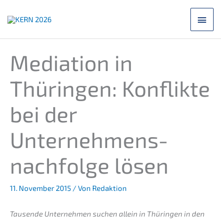
Zum
Hau
Inhalt
springen
Media­ti­on in
Thürin­gen: Konflik­te
bei der
Unternehmens­
nachfolge lösen
11. November 2015
/ Von
Redaktion
Tausen­de Unter­neh­men suchen allein in Thürin­gen in den