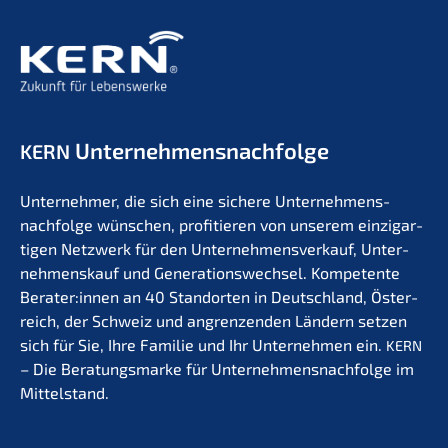
Unternehmens­nachfolge
KERN
Unter­neh­mer, die sich eine siche­re Unternehmens­
nachfolge wünschen, profi­tie­ren von unserem einzig­ar­
ti­gen Netzwerk für den Unter­nehmens­verkauf, Unter­
nehmens­kauf und Generations­wechsel. Kompe­ten­te
Berater:innen an 40 Stand­or­ten in Deutsch­land, Öster­
reich, der Schweiz und angren­zen­den Ländern setzen
sich für Sie, Ihre Familie und Ihr Unter­neh­men ein.
KERN
– Die Beratungs­mar­ke für Unternehmens­nachfolge im
Mittelstand.