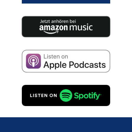
25 Experten veröffentlichen auf 200 Seiten
geballtes Wissen für Ihre Unternehmensnachfolge.
Ich stimme der Speicherung meiner Daten zum
Erhalt von E-Mails zu Unternehmensnachfolge
gemäß
Datenschutzerklärung
zu.
GRATIS ANFORDERN!