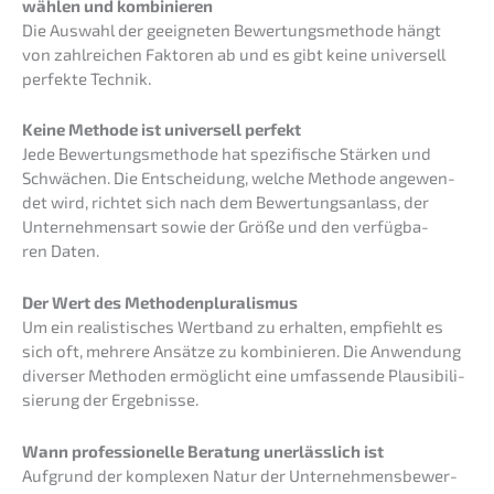
wählen und kombinieren
Die Auswahl der geeig­ne­ten Bewer­tungs­me­tho­de hängt
von zahlrei­chen Fakto­ren ab und es gibt keine univer­sell
perfek­te Technik.
Keine Metho­de ist univer­sell perfekt
Jede Bewer­tungs­me­tho­de hat spezi­fi­sche Stärken und
Schwä­chen. Die Entschei­dung, welche Metho­de angewen­
det wird, richtet sich nach dem Bewer­tungs­an­lass, der
Unter­neh­mens­art sowie der Größe und den verfüg­ba­
ren Daten.
Der Wert des Methodenpluralismus
Um ein realis­ti­sches Wertband zu erhal­ten, empfiehlt es
sich oft, mehre­re Ansät­ze zu kombi­nie­ren. Die Anwen­dung
diver­ser Metho­den ermög­licht eine umfas­sen­de Plausi­bi­li­
sie­rung der Ergebnisse.
Wann profes­sio­nel­le Beratung unerläss­lich ist
Aufgrund der komple­xen Natur der Unter­neh­mens­be­wer­