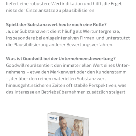
liefert eine robus­te­re Wertin­di­ka­ti­on und hilft, die Ergeb­
nis­se der Einzel­an­sät­ze zu plausibilisieren.
Spielt der Substanz­wert heute noch eine Rolle?
Ja, der Substanz­wert dient häufig als Wertun­ter­gren­ze,
insbe­son­de­re bei anlage­inten­si­ven Firmen, und unter­stützt
die Plausi­bi­li­sie­rung anderer Bewertungsverfahren.
Was ist Goodwill bei der Unternehmensbewertung?
Goodwill reprä­sen­tiert den immate­ri­el­len Wert eines Unter­
neh­mens – etwa den Marken­wert oder den Kunden­stamm
–, der über den reinen materi­el­len Substanz­wert
hinausgeht.nsicheren Zeiten oft stabi­le Perspek­ti­ven, was
das Inter­es­se an Betriebs­über­nah­men zusätz­lich steigert.