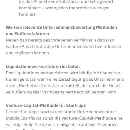
de, das Aspek­te von Substanz- und Ertrags­wert
kombi­niert – wenngleich theore­tisch weniger
fundiert.
Weite­re relevan­te Unter­neh­mens­be­wer­tung Metho­den
und Einflussfaktoren
Neben den bereits beschrie­be­nen Verfah­ren existie­ren
weite­re Ansät­ze, die den Unter­neh­mens­wert beein­flus­sen
und ergän­zen können.
Liqui­da­ti­ons­wert­ver­fah­ren im Detail
Das Liqui­da­ti­ons­wert­ver­fah­ren wird häufig in Krisen­si­tua­
tio­nen genutzt, wenn eine Zerschla­gung des Unter­neh­mens
droht. Hierbei wird der Wert ermit­telt, der durch die Einzel­
ver­äu­ße­rung aller Vermö­gens­wer­te erzielt werden kann.
Venture-Capital-Metho­de für Start-ups
Gerade für junge, wachs­tums­star­ke Unter­neh­men ohne
stabi­le Cashflows spielt die Venture-Capital-Metho­de eine
wichti­ge Rolle. Sie basiert maßgeb­lich auf Exit-Szena­ri­en