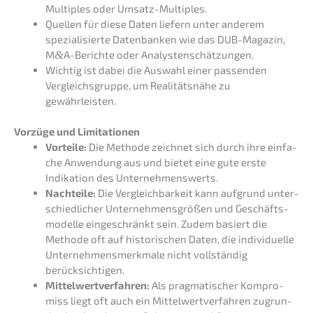
Multi­ples oder Umsatz-Multiples.
Quellen für diese Daten liefern unter anderem
spezia­li­sier­te Daten­ban­ken wie das DUB-Magazin,
M
&
A-Berichte oder Analystenschätzungen.
Wichtig ist dabei die Auswahl einer passen­den
Vergleichs­grup­pe, um Reali­täts­nä­he zu
gewährleisten.
Vorzü­ge und Limitationen
Vortei­le:
Die Metho­de zeich­net sich durch ihre einfa­
che Anwen­dung aus und bietet eine gute erste
Indika­ti­on des Unternehmenswerts.
Nachtei­le:
Die Vergleich­bar­keit kann aufgrund unter­
schied­li­cher Unter­neh­mens­grö­ßen und Geschäfts­
mo­del­le einge­schränkt sein. Zudem basiert die
Metho­de oft auf histo­ri­schen Daten, die indivi­du­el­le
Unter­neh­mens­merk­ma­le nicht vollstän­dig
berücksichtigen.
Mittel­wert­ver­fah­ren:
Als pragma­ti­scher Kompro­
miss liegt oft auch ein Mittel­wert­ver­fah­ren zugrun­