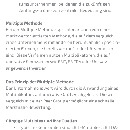
tums­un­ter­neh­men, bei denen die zukünf­ti­gen
Zahlungs­strö­me von zentra­ler Bedeu­tung sind.
Multi­ple Methode
Bei der Multi­ple Metho­de spricht man auch von einer
markt­wert­ori­en­tier­ten Metho­de, die auf dem Vergleich
eines Unter­neh­mens mit anderen beruht, ähnlich positio­
nier­ten Firmen, die bereits verkauft oder börsen­no­tiert
sind. Diese Verfah­ren nutzen Multi­pli­ka­to­ren, die auf
opera­ti­ve Kennzah­len wie
,
oder Umsatz
EBIT
EBITDA
angewen­det werden.
Das Prinzip der Multi­ple Methode
Der Unter­neh­mens­wert wird durch die Anwen­dung eines
Multi­pli­ka­tors auf opera­ti­ve Größen abgelei­tet. Dieser
Vergleich mit einer Peer Group ermög­licht eine schnel­le
Markt­na­he Bewertung.
Gängi­ge Multi­ples und ihre Quellen
Typische Kennzah­len sind EBIT-Multi­ples, EBITDA-