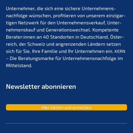
Unter­neh­mer, die sich eine siche­re Unternehmens­
nachfolge wünschen, profi­tie­ren von unserem einzig­ar­
ti­gen Netzwerk für den Unter­nehmens­verkauf, Unter­
nehmens­kauf und Generations­wechsel. Kompe­ten­te
Berater:innen an 40 Stand­or­ten in Deutsch­land, Öster­
reich, der Schweiz und angren­zen­den Ländern setzen
sich für Sie, Ihre Familie und Ihr Unter­neh­men ein.
KERN
– Die Beratungs­mar­ke für Unternehmens­nachfolge im
Mittelstand.
Newslet­ter abonnieren
Hier klicken und anmelden