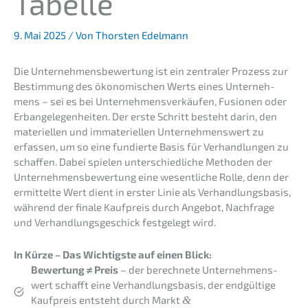
Tabelle
9. Mai 2025
/ Von
Thorsten Edelmann
Die Unter­neh­mens­be­wer­tung ist ein zentra­ler Prozess zur
Bestim­mung des ökono­mi­schen Werts eines Unter­neh­
mens – sei es bei Unter­neh­mens­ver­käu­fen, Fusio­nen oder
Erban­ge­le­gen­hei­ten. Der erste Schritt besteht darin, den
materi­el­len und immate­ri­el­len Unter­neh­mens­wert zu
erfas­sen, um so eine fundier­te Basis für Verhand­lun­gen zu
schaf­fen. Dabei spielen unter­schied­li­che Metho­den der
Unter­neh­mens­be­wer­tung eine wesent­li­che Rolle, denn der
ermit­tel­te Wert dient in erster Linie als Verhand­lungs­ba­sis,
während der finale Kaufpreis durch Angebot, Nachfra­ge
und Verhand­lungs­ge­schick festge­legt wird.
In Kürze – Das Wichtigs­te auf einen Blick:
Bewer­tung ≠ Preis
– der berech­ne­te Unter­neh­mens­
wert schafft eine Verhand­lungs­ba­sis, der endgül­ti­ge
Kaufpreis entsteht durch Markt
&