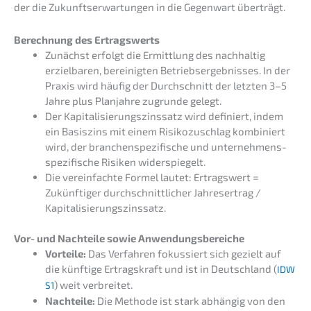
der die Zukunfts­er­war­tun­gen in die Gegen­wart überträgt.
Berech­nung des Ertragswerts
Zunächst erfolgt die Ermitt­lung des nachhal­tig
erziel­ba­ren, berei­nig­ten Betriebs­er­geb­nis­ses. In der
Praxis wird häufig der Durch­schnitt der letzten 3–5
Jahre plus Planjah­re zugrun­de gelegt.
Der Kapita­li­sie­rungs­zins­satz wird definiert, indem
ein Basis­zins mit einem Risiko­zu­schlag kombi­niert
wird, der branchen­spe­zi­fi­sche und unter­neh­mens­
spe­zi­fi­sche Risiken widerspiegelt.
Die verein­fach­te Formel lautet: Ertrags­wert =
Zukünf­ti­ger durch­schnitt­li­cher Jahres­er­trag /
Kapitalisierungszinssatz.
Vor- und Nachtei­le sowie Anwendungsbereiche
Vortei­le:
Das Verfah­ren fokus­siert sich gezielt auf
die künfti­ge Ertrags­kraft und ist in Deutsch­land (
IDW
) weit verbreitet.
S1
Nachtei­le:
Die Metho­de ist stark abhän­gig von den