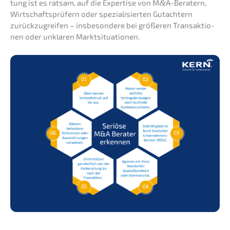
tung ist es ratsam, auf die Exper­ti­se von M
&
A-Beratern,
Wirtschafts­prü­fern oder spezia­li­sier­ten Gutach­tern
zurück­zu­grei­fen – insbe­son­de­re bei größe­ren Trans­ak­tio­
nen oder unkla­ren Marktsituationen.