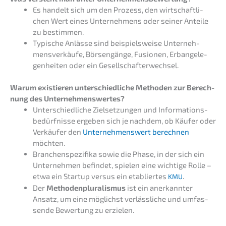
Es handelt sich um den Prozess, den wirtschaft­li­
chen Wert eines Unter­neh­mens oder seiner Antei­le
zu bestimmen.
Typische Anläs­se sind beispiels­wei­se Unter­neh­
mens­ver­käu­fe, Börsen­gän­ge, Fusio­nen, Erban­ge­le­
gen­hei­ten oder ein Gesellschafterwechsel.
Warum existie­ren unter­schied­li­che Metho­den zur Berech­
nung des Unternehmenswertes?
Unter­schied­li­che Zielset­zun­gen und Infor­ma­ti­ons­
be­dürf­nis­se ergeben sich je nachdem, ob Käufer oder
Verkäu­fer den
Unter­neh­mens­wert berech­nen
möchten.
Branchen­spe­zi­fi­ka sowie die Phase, in der sich ein
Unter­neh­men befin­det, spielen eine wichti­ge Rolle –
etwa ein Start­up versus ein etablier­tes
.
KMU
Der
Metho­den­plu­ra­lis­mus
ist ein anerkann­ter
Ansatz, um eine möglichst verläss­li­che und umfas­
sen­de Bewer­tung zu erzielen.