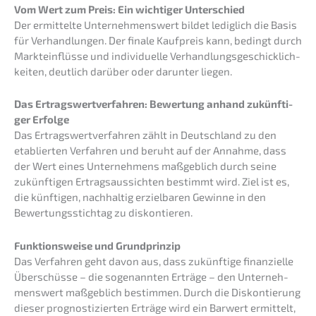
Vom Wert zum Preis: Ein wichti­ger Unterschied
Der ermit­tel­te Unter­neh­mens­wert bildet ledig­lich die Basis
für Verhand­lun­gen. Der finale Kaufpreis kann, bedingt durch
Markt­ein­flüs­se und indivi­du­el­le Verhand­lungs­ge­schick­lich­
kei­ten, deutlich darüber oder darun­ter liegen.
Das Ertrags­wert­ver­fah­ren: Bewer­tung anhand zukünf­ti­
ger Erfolge
Das Ertrags­wert­ver­fah­ren zählt in Deutsch­land zu den
etablier­ten Verfah­ren und beruht auf der Annah­me, dass
der Wert eines Unter­neh­mens maßgeb­lich durch seine
zukünf­ti­gen Ertrags­aus­sich­ten bestimmt wird. Ziel ist es,
die künfti­gen, nachhal­tig erziel­ba­ren Gewin­ne in den
Bewer­tungs­stich­tag zu diskontieren.
Funkti­ons­wei­se und Grundprinzip
Das Verfah­ren geht davon aus, dass zukünf­ti­ge finan­zi­el­le
Überschüs­se – die sogenann­ten Erträ­ge – den Unter­neh­
mens­wert maßgeb­lich bestim­men. Durch die Diskon­tie­rung
dieser prognos­ti­zier­ten Erträ­ge wird ein Barwert ermit­telt,