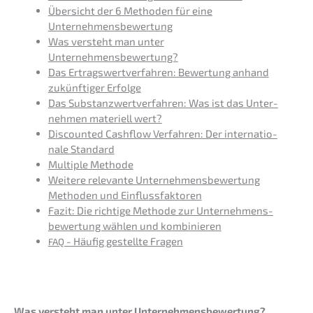
Übersicht der 6 Metho­den für eine
Unternehmensbewertung
Was versteht man unter
Unternehmensbewertung?
Das Ertrags­wert­ver­fah­ren: Bewer­tung anhand
zukünf­ti­ger Erfolge
Das Substanz­wert­ver­fah­ren: Was ist das Unter­
neh­men materi­ell wert?
Discoun­ted Cashflow Verfah­ren: Der inter­na­tio­
na­le Standard
Multi­ple Methode
Weite­re relevan­te Unter­neh­mens­be­wer­tung
Metho­den und Einflussfaktoren
Fazit: Die richti­ge Metho­de zur Unter­neh­mens­
be­wer­tung wählen und kombinieren
- Häufig gestell­te Fragen
FAQ
Was versteht man unter Unternehmensbewertung?