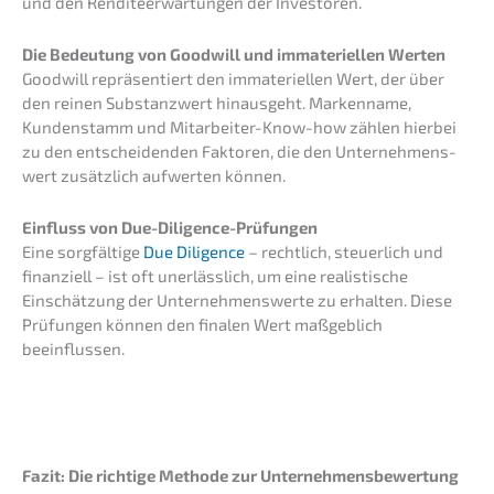
und den Rendi­te­er­war­tun­gen der Investoren.
Die Bedeu­tung von Goodwill und immate­ri­el­len Werten
Goodwill reprä­sen­tiert den immate­ri­el­len Wert, der über
den reinen Substanz­wert hinaus­geht. Marken­na­me,
Kunden­stamm und Mitar­bei­ter-Know-how zählen hierbei
zu den entschei­den­den Fakto­ren, die den Unter­neh­mens­
wert zusätz­lich aufwer­ten können.
Einfluss von Due-Diligence-Prüfungen
Eine sorgfäl­ti­ge
Due Diligence
– recht­lich, steuer­lich und
finan­zi­ell – ist oft unerläss­lich, um eine realis­ti­sche
Einschät­zung der Unter­neh­mens­wer­te zu erhal­ten. Diese
Prüfun­gen können den finalen Wert maßgeb­lich
beeinflussen.
Fazit: Die richti­ge Metho­de zur Unter­neh­mens­be­wer­tung