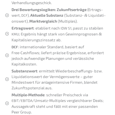
Verhandlungsgeschick.
Drei Bewer­tungs­lo­gi­ken:
Zukunfts­erträge
(Ertrags­
wert,
),
Aktuel­le Substanz
(Substanz‑
&
Liqui­da­ti­
DCF
ons­wert),
Markt­ver­gleich
(Multi­ples).
Ertrags­wert
: etabliert nach
, passt zu stabi­len
IDW
S1
; Ergeb­nis hängt stark von Gewinn­pro­gno­sen
&
KMU
Kapitalisierungs­zinssatz ab.
: inter­na­tio­na­ler Standard, basiert auf
DCF
Free‑Cashflows; liefert präzi­se Ergeb­nis­se, erfor­dert
jedoch aufwen­di­ge Planun­gen und verläss­li­che
Kapitalkosten.
Substanz­wert
: ermit­telt Wieder­beschaffungs‑ bzw.
Liqui­da­ti­ons­wert der Vermö­gens­wer­te – guter
Mindest­wert für anlage­inten­si­ve Firmen, blendet
Zukunfts­po­ten­zi­al aus.
Multiple‑Methode
: schnel­ler Preis­check via
/
/Umsatz‑Multiples vergleich­ba­rer Deals;
EBIT
EBITDA
Aussa­ge­kraft steht und fällt mit einer passen­den
Peer Group.