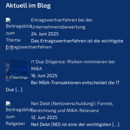
Aktuell im Blog
Ertrags­wert­ver­fah­ren bei der
Unternehmensbewertung
24. Juni 2025
Das Ertrags­wert­ver­fah­ren ist die wichtigs­te
[…]
Due Diligence: Risiken minimie­ren bei
IT
M
&
A
16. Juni 2025
Bei M&A-Transaktionen entschei­det die IT
Due
[…]
Net Debt (Netto­ver­schul­dung): Formel,
Berech­nung und M
&
A-Relevanz
12. Juni 2025
Net Debt (ND) ist eine der wichtigs­ten
[…]