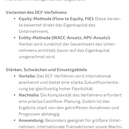
Varian­ten des DCF-Verfahrens
Equity-Metho­de (Flow to Equity, FtE):
Diese Varian­
te bewer­tet direkt das Eigen­ka­pi­tal des
Unternehmens.
Entity-Metho­de (WACC-Ansatz, APV-Ansatz):
Hierbei wird zunächst der Gesamt­wert des Unter­
neh­mens ermit­telt, bevor auf das Eigen­ka­pi­tal
umgerech­net wird.
Stärken, Schwä­chen und Einsatzgebiete
Vortei­le:
Das DCF-Verfah­ren wird inter­na­tio­nal
anerkannt und bietet eine starke Zukunfts­ori­en­tie­
rung bei gleich­zei­tig hoher Flexibilität.
Nachtei­le:
Die Komple­xi­tät des Verfah­rens erfor­dert
eine präzi­se Cashflow-Planung. Zudem ist das
Ergeb­nis stark von den getrof­fe­nen Annah­men und
Progno­sen abhängig.
Anwen­dung:
Beson­ders geeig­net für größe­re Unter­
neh­men, inter­na­tio­na­le Trans­ak­tio­nen sowie Wachs­