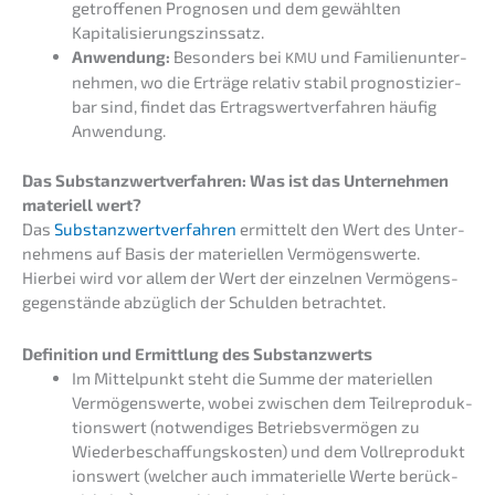
getrof­fe­nen Progno­sen und dem gewähl­ten
Kapitalisierungszinssatz.
Anwen­dung:
Beson­ders bei
und Famili­en­un­ter­
KMU
neh­men, wo die Erträ­ge relativ stabil prognos­ti­zier­
bar sind, findet das Ertrags­wert­ver­fah­ren häufig
Anwendung.
Das Substanz­wert­ver­fah­ren: Was ist das Unter­neh­men
materi­ell wert?
Das
Substanz­wert­ver­fah­ren
ermit­telt den Wert des Unter­
neh­mens auf Basis der materi­el­len Vermö­gens­wer­te.
Hierbei wird vor allem der Wert der einzel­nen Vermö­gens­
ge­gen­stän­de abzüg­lich der Schul­den betrachtet.
Defini­ti­on und Ermitt­lung des Substanzwerts
Im Mittel­punkt steht die Summe der materi­el­len
Vermö­gens­wer­te, wobei zwischen dem Teilre­pro­duk­
ti­ons­wert (notwen­di­ges Betriebs­ver­mö­gen zu
Wieder­be­schaf­fungs­kos­ten) und dem Vollre­pro­duk­t
i­ons­wert (welcher auch immate­ri­el­le Werte berück­