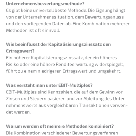
Unternehmensbewertungsmethode?
Es gibt keine univer­sell beste Metho­de. Die Eignung hängt
von der Unter­neh­mens­si­tua­ti­on, dem Bewer­tungs­an­lass
und den vorlie­gen­den Daten ab. Eine Kombi­na­ti­on mehre­rer
Metho­den ist oft sinnvoll.
Wie beein­flusst der Kapita­li­sie­rungs­zins­satz den
Ertragswert?
Ein höherer Kapita­li­sie­rungs­zins­satz, der ein höheres
Risiko oder eine höhere Rendi­te­er­war­tung wider­spie­gelt,
führt zu einem niedri­ge­ren Ertrags­wert und umgekehrt.
Was versteht man unter EBIT-Multiples?
EBIT-Multi­ples sind Kennzah­len, die auf dem Gewinn vor
Zinsen und Steuern basie­ren und zur Ablei­tung des Unter­
neh­mens­werts aus vergleich­ba­ren Trans­ak­tio­nen verwen­
det werden.
Warum werden oft mehre­re Metho­den kombiniert?
Die Kombi­na­ti­on verschie­de­ner Bewer­tungs­ver­fah­ren