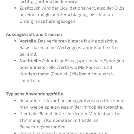
sich­tigt) unter­schie­den wird.
Zusätz­lich wird der Liqui­da­ti­ons­wert, also der Erlös
bei einer mögli­chen Zerschla­gung, als absolu­te
Unter­gren­ze herangezogen.
Aussa­ge­kraft und Grenzen
Vortei­le:
Das Verfah­ren bietet oft eine objek­ti­ve
Basis, da einzel­ne Wertge­gen­stän­de klar bezif­fer­
bar sind.
Nachtei­le:
Zukünf­ti­ge Ertrags­po­ten­zia­le, Syner­gien
oder immate­ri­el­le Werte wie Marken­wert und
Kunden­stamm (Goodwill) fließen nicht ausrei­
chend ein.
Typische Anwen­dungs­fäl­le
Beson­ders relevant bei anlage­inten­si­ven Unter­neh­
men, wie beispiels­wei­se in der Immobilienbranche.
Dient als Plausi­bi­li­täts­check oder Mindest­wert­be­
stim­mung in Kombi­na­ti­on mit anderen
Bewertungsmethoden.
Kommt häufig in Liqui­da­ti­ons­sze­na­ri­en zur