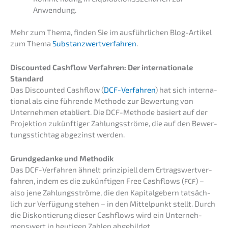
Anwendung.
Mehr zum Thema, finden Sie im ausführ­li­chen Blog-Artikel
zum Thema
Substanz­wert­ver­fah­ren
.
Discoun­ted Cashflow Verfah­ren: Der inter­na­tio­na­le
Standard
Das Discoun­ted Cashflow (
DCF-Verfah­ren
) hat sich inter­na­
tio­nal als eine führen­de Metho­de zur Bewer­tung von
Unter­neh­men etabliert. Die DCF-Metho­de basiert auf der
Projek­ti­on zukünf­ti­ger Zahlungs­strö­me, die auf den Bewer­
tungs­stich­tag abgezinst werden.
Grund­ge­dan­ke und Methodik
Das DCF-Verfah­ren ähnelt prinzi­pi­ell dem Ertrags­wert­ver­
fah­ren, indem es die zukünf­ti­gen Free Cashflows (
) –
FCF
also jene Zahlungs­strö­me, die den Kapital­ge­bern tatsäch­
lich zur Verfü­gung stehen – in den Mittel­punkt stellt. Durch
die Diskon­tie­rung dieser Cashflows wird ein Unter­neh­
mens­wert in heuti­gen Zahlen abgebildet.