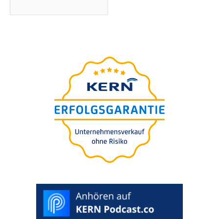
Grundlagen-Webinar
präsentiert von
Nils Koerber
Unternehmens-verkauf
(M&A) ohne Risiko und
Wertverlust
WUNSCHTERMIN AUSWÄHLEN >