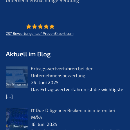
Unternehmensnachfolge Beratung
237
Bewertungen auf ProvenExpert.com
KERN - Zukunft für Lebenswerke
Aktuell im Blog
Ertrags­wert­ver­fah­ren bei der
Unternehmensbewertung
24. Juni 2025
Das Ertrags­wert­ver­fah­ren ist die wichtigs­te
[…]
Due Diligence: Risiken minimie­ren bei
IT
M
&
A
16. Juni 2025