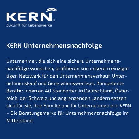
Unternehmens­nachfolge
KERN
Unter­neh­mer, die sich eine siche­re Unternehmens­
nachfolge wünschen, profi­tie­ren von unserem einzig­ar­
ti­gen Netzwerk für den Unter­nehmens­verkauf, Unter­
nehmens­kauf und Generations­wechsel. Kompe­ten­te
Berater:innen an 40 Stand­or­ten in Deutsch­land, Öster­
reich, der Schweiz und angren­zen­den Ländern setzen
sich für Sie, Ihre Familie und Ihr Unter­neh­men ein.
KERN
– Die Beratungs­mar­ke für Unternehmens­nachfolge im
Mittelstand.