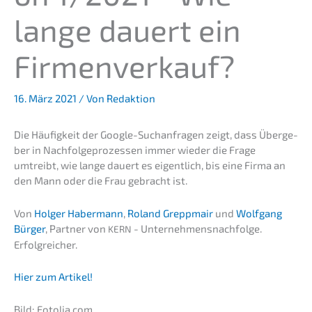
lange dauert ein
Firmenverkauf?
16. März 2021
/ Von
Redaktion
Die Häufig­keit der Google-Suchan­fra­gen zeigt, dass Überge­
ber in Nachfol­ge­pro­zes­sen immer wieder die Frage
umtreibt, wie lange dauert es eigent­lich, bis eine Firma an
den Mann oder die Frau gebracht ist.
Von
Holger Haber­mann
,
Roland Grepp­mair
und
Wolfgang
Bürger
, Partner von
- Unternehmens­nachfolge.
KERN
Erfolgreicher.
Hier zum Artikel!
Bild: Fotolia.com