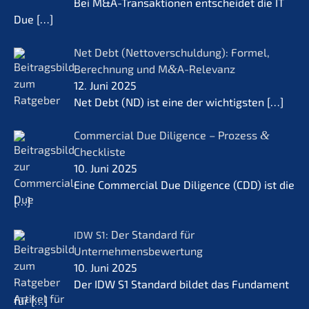
Bei M&A-Transaktionen entschei­det die IT
Due
[…]
Net Debt (Netto­ver­schul­dung): Formel,
Berech­nung und M
&
A-Relevanz
12. Juni 2025
Net Debt (ND) ist eine der wichtigs­ten
[…]
Commer­cial Due Diligence – Prozess
&
Checkliste
10. Juni 2025
Eine Commer­cial Due Diligence (CDD) ist die
[…]
: Der Standard für
IDW
S1
Unternehmensbewertung
10. Juni 2025
Der IDW S1 Standard bildet das Funda­ment
für
[…]