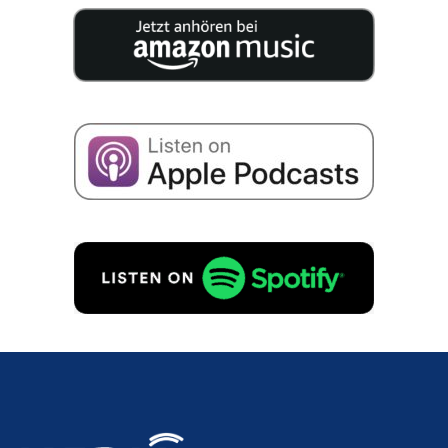
25 Experten veröffentlichen auf 200 Seiten
geballtes Wissen für Ihre Unternehmensnachfolge.
Ich stimme der Speicherung meiner Daten zum
Erhalt von E-Mails zu Unternehmensnachfolge
gemäß
Datenschutzerklärung
zu.
GRATIS ANFORDERN!