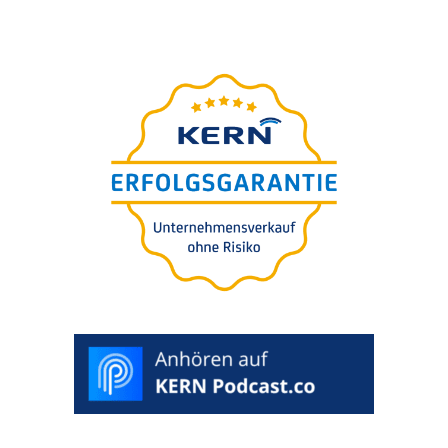
Der
ultimative Ratgeber
für Ihre Unternehmens-
nachfolge