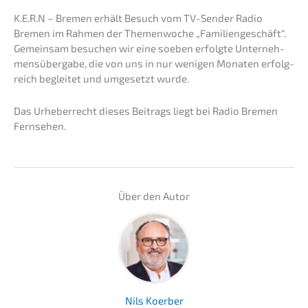
K.E.R.N – Bremen erhält Besuch vom TV-Sender Radio
Bremen im Rahmen der Themen­wo­che „Famili­en­ge­schäft“.
Gemein­sam besuchen wir eine soeben erfolg­te Unter­neh­
mens­über­ga­be, die von uns in nur wenigen Monaten erfolg­
reich beglei­tet und umgesetzt wurde.
​Das Urheber­recht dieses Beitrags liegt bei Radio Bremen
Fernsehen.
Über den Autor
Nils Koerber