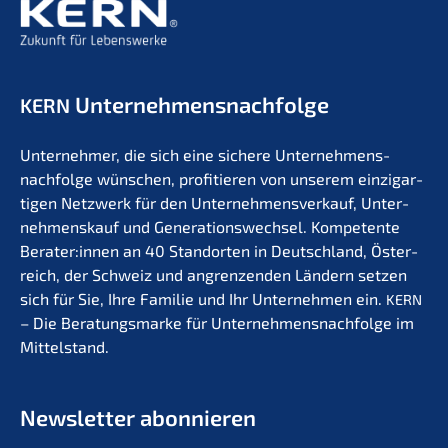
Unternehmens­nachfolge
KERN
Unter­neh­mer, die sich eine siche­re Unternehmens­
nachfolge wünschen, profi­tie­ren von unserem einzig­ar­
ti­gen Netzwerk für den Unter­nehmens­verkauf, Unter­
nehmens­kauf und Generations­wechsel. Kompe­ten­te
Berater:innen an 40 Stand­or­ten in Deutsch­land, Öster­
reich, der Schweiz und angren­zen­den Ländern setzen
sich für Sie, Ihre Familie und Ihr Unter­neh­men ein.
KERN
– Die Beratungs­mar­ke für Unternehmens­nachfolge im
Mittelstand.
Newslet­ter abonnieren