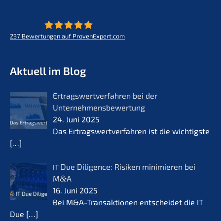
237
Bewertungen auf ProvenExpert.com
KERN - Zukunft für Lebenswerke
Aktuell im Blog
Ertrags­wert­ver­fah­ren bei der
Unternehmensbewertung
24. Juni 2025
Das Ertrags­wert­ver­fah­ren ist die wichtigs­te
[…]
Due Diligence: Risiken minimie­ren bei
IT
M
&
A
16. Juni 2025
Bei M&A-Transaktionen entschei­det die IT
Due
[…]