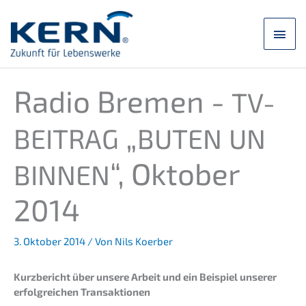
Zum
Inhalt
Hau
springen
Radio Bremen -
TV-
„
BEITRAG
BUTEN
UN
“, Oktober
BINNEN
2014
3. Oktober 2014
/ Von
Nils Koerber
Kurzbe­richt über unsere Arbeit und ein Beispiel unserer
erfolg­rei­chen Transaktionen