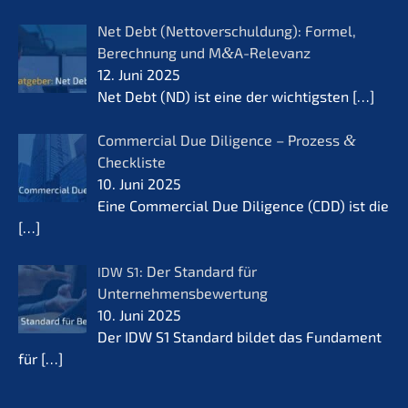
Net Debt (Netto­ver­schul­dung): Formel,
Berech­nung und M
&
A-Relevanz
12. Juni 2025
Net Debt (ND) ist eine der wichtigs­ten
[…]
Commer­cial Due Diligence – Prozess
&
Checkliste
10. Juni 2025
Eine Commer­cial Due Diligence (CDD) ist die
[…]
: Der Standard für
IDW
S1
Unternehmensbewertung
10. Juni 2025
Der IDW S1 Standard bildet das Funda­ment
für
[…]