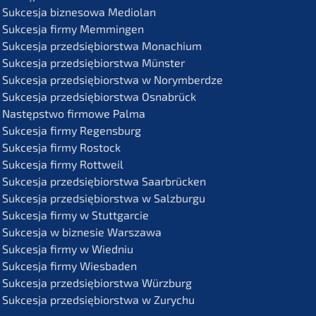
Sukces­ja bizne­so­wa Mediolan
Sukces­ja firmy Memmingen
Sukces­ja przedsię­bi­orst­wa Monachium
Sukces­ja przedsię­bi­orst­wa Münster
Sukces­ja przedsię­bi­orst­wa w Norymberdze
Sukces­ja przedsię­bi­orst­wa Osnabrück
Następst­wo firmo­we Palma
Sukces­ja firmy Regensburg
Sukces­ja firmy Rostock
Sukces­ja firmy Rottweil
Sukces­ja przedsię­bi­orst­wa Saarbrücken
Sukces­ja przedsię­bi­orst­wa w Salzburgu
Sukces­ja firmy w Stuttgarcie
Sukces­ja w bizne­sie Warszawa
Sukces­ja firmy w Wiedniu
Sukces­ja firmy Wiesbaden
Sukces­ja przedsię­bi­orst­wa Würzburg
Sukces­ja przedsię­bi­orst­wa w Zurychu