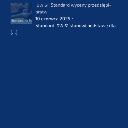
: Standard wyceny przedsię­bi­
IDW
S1
orstw
10 czerw­ca 2025 r.
Standard
stanowi podsta­wę dla
IDW
S1
[…]