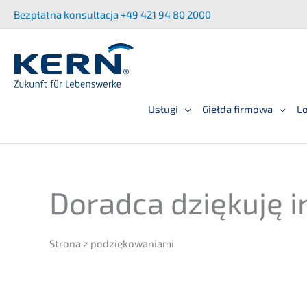
Przej­
Bezpłat­na konsult­ac­ja +49 421 94 80 2000
dź
do
treści
Usługi
Giełda firmowa
Lo
Dorad­ca dzięku­ję 
Strona z podziękowaniami