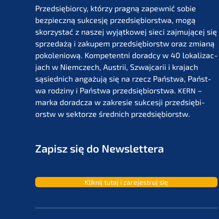
Przedsię­bi­or­cy, którzy pragną zapew­nić sobie
bezpiecz­ną sukces­ję przedsię­bi­orst­wa, mogą
skorzystać z naszej wyjąt­ko­wej sieci zajmu­jącej się
sprze­dażą i zakupem przedsię­bi­orstw oraz zmianą
pokolenio­wą. Kompe­tent­ni dorad­cy w 40 lokali­zac­
jach w Niemc­zech, Austrii, Szwaj­ca­rii i krajach
sąsied­nich angażu­ją się na rzecz Państ­wa, Państ­
wa rodzi­ny i Państ­wa przedsię­bi­orst­wa.
–
KERN
marka dorad­c­za w zakre­sie sukces­ji przedsię­bi­
orstw w sektor­ze średnich przedsiębiorstw.
Zapisz się do Newslettera
Kliknij tutaj i zarejes­truj się