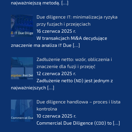
najważ­nie­js­zą metodą.
[…]
Due diligence
: minima­li­zac­ja ryzyka
IT
przy fuzjach i przejęciach
16 czerw­ca 2025 r.
W transak­c­jach M
&
A decydu­jące
znacze­nie ma anali­za
Due
[…]
IT
Zadłuże­nie netto: wzór, oblic­ze­nia i
znacze­nie dla fuzji i przejęć
12 czerw­ca 2025 r.
Zadłuże­nie netto (
) jest jednym z
ND
najważ­nie­js­zych
[…]
Due diligence handlo­wa – proces i lista
kontrol­na
10 czerw­ca 2025 r.
Commer­cial Due Diligence (
) to
[…]
CDD