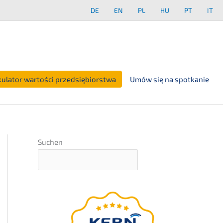
DE
EN
PL
HU
PT
IT
kulator wartości przedsiębiorstwa
Umów się na spotkanie
Suchen