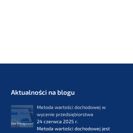
Aktual­ności na blogu
Metoda wartości docho­do­wej w
wycenie przedsię­bi­orst­wa
24 czerw­ca 2025 r.
Metoda wartości docho­do­wej jest