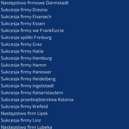
Następst­wo firmo­we Darmstadt
Sukces­ja firmy Drezno
Sukces­ja firmy Eisenach
Sukces­ja firmy Essen
Sukces­ja firmy we Frankfurcie
Sukces­ja spółki Freiburg
Sukces­ja firmy Graz
Sukces­ja firmy Halle
Sukces­ja firmy Hamburg
Sukces­ja firmy Hamm
Sukces­ja firmy Hanower
Sukces­ja firmy Heidelberg
Sukces­ja firmy Ingolstadt
Sukces­ja firmy Kaiserslautern
Sukces­ja przedsię­bi­orst­wa Kolonia
Sukces­ja firmy Krefeld
Następst­wo firm Lipsk
Sukces­ja firmy Linz
Następst­wo firm Lubeka