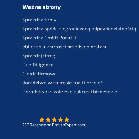
Ważne strony
Sprze­daż firmy
Sprze­daż spółki z ogranic­zoną odpowiedzialnością
Sprze­daż GmbH Podatki
oblic­za­nia wartości przedsiębiorstwa
Sprze­daj firmę
Due Diligence
Giełda firmo­wa
doradzt­wo w zakre­sie fuzji i przejęć
Doradzt­wo w zakre­sie sukces­ji biznesowej
237
Recenz­je na ProvenExpert.com
- Future for lifeworks
KERN