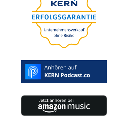
Die 5 größten Fehler beim
Generations-wechsel in
Familien-unternehmen
WUNSCHTERMIN AUSWÄHLEN >