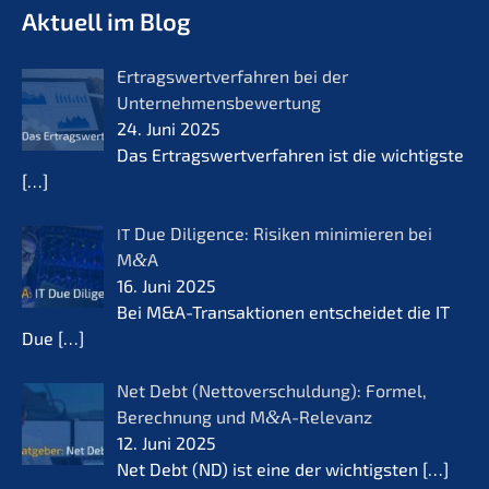
Aktuell im Blog
Ertrags­wert­ver­fah­ren bei der
Unternehmensbewertung
24. Juni 2025
Das Ertrags­wert­ver­fah­ren ist die wichtigs­te
[…]
Due Diligence: Risiken minimie­ren bei
IT
M
&
A
16. Juni 2025
Bei M&A-Transaktionen entschei­det die IT
Due
[…]
Net Debt (Netto­ver­schul­dung): Formel,
Berech­nung und M
&
A-Relevanz
12. Juni 2025
Net Debt (ND) ist eine der wichtigs­ten
[…]