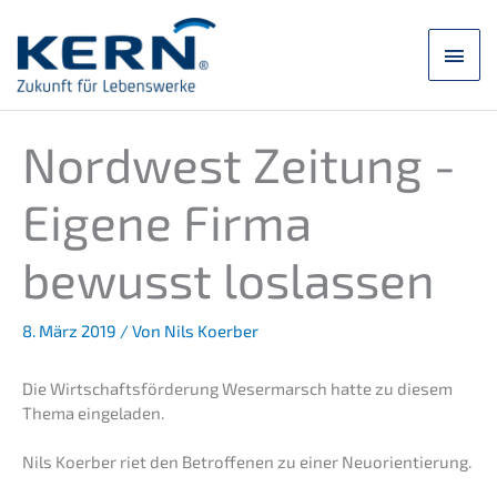
Zum
Inhalt
Hau
springen
Nordwest Zeitung -
Eigene Firma
bewusst loslassen
8. März 2019
/ Von
Nils Koerber
Die Wirtschafts­för­de­rung Weser­marsch hatte zu diesem
Thema einge­la­den.
Nils Koerber riet den Betrof­fe­nen zu einer Neuori­en­tie­rung.