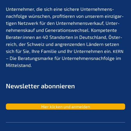
Unter­neh­mer, die sich eine siche­re Unternehmens­
nachfolge wünschen, profi­tie­ren von unserem einzig­ar­
ti­gen Netzwerk für den Unter­nehmens­verkauf, Unter­
nehmens­kauf und Generations­wechsel. Kompe­ten­te
Berater:innen an 40 Stand­or­ten in Deutsch­land, Öster­
reich, der Schweiz und angren­zen­den Ländern setzen
sich für Sie, Ihre Familie und Ihr Unter­neh­men ein.
KERN
– Die Beratungs­mar­ke für Unternehmens­nachfolge im
Mittelstand.
Newslet­ter abonnieren
Hier klicken und anmelden