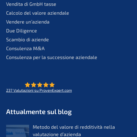
Vendita di GmbH tasse
Calco­lo del valore aziendale
Vende­re un’azienda
Due Diligence
Scambio di aziende
Consu­len­za M
&
A
Consu­len­za per la succes­sio­ne aziendale
237
Valuta­zio­ni su ProvenExpert.com
- Futuro per opere di vita
KERN
Attual­men­te sul blog
Metodo del valore di reddi­ti­vi­tà nella
valuta­zio­ne d’azi­en­da