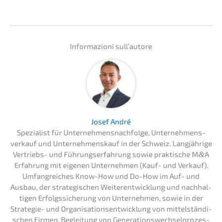
Infor­ma­zio­ni sull’autore
Josef André
Spezia­list für Unternehmens­nachfolge, Unter­nehmens­
verkauf und Unter­nehmens­kauf in der Schweiz. Langjäh­ri­ge
Vertriebs- und Führungs­er­fah­rung sowie prakti­sche M
&
A
Erfah­rung mit eigenen Unter­neh­men (Kauf- und Verkauf).
Umfang­rei­ches Know-How und Do-How im Auf- und
Ausbau, der strate­gi­schen Weiter­ent­wick­lung und nachhal­
ti­gen Erfolgs­si­che­rung von Unter­neh­men, sowie in der
Strate­gie- und Organi­sa­ti­ons­ent­wick­lung von mittel­stän­di­
schen Firmen. Beglei­tung von Genera­ti­ons­wech­sel­pro­zes­