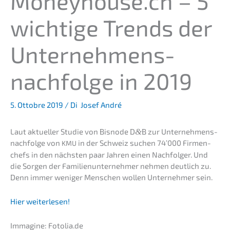
Moneyhouse.ch – 5
wichti­ge Trends der
Unternehmens­
nachfolge in 2019
5. Ottobre 2019
/ Di
Josef André
Laut aktuel­ler Studie von Bisnode D
&
B zur Unternehmens­
nachfolge von
in der Schweiz suchen 74’000 Firmen­
KMU
chefs in den nächs­ten paar Jahren einen Nachfol­ger. Und
die Sorgen der Famili­en­un­ter­neh­mer nehmen deutlich zu.
Denn immer weniger Menschen wollen Unter­neh­mer sein.
Hier weiter­le­sen!
Immagi­ne: Fotolia.de