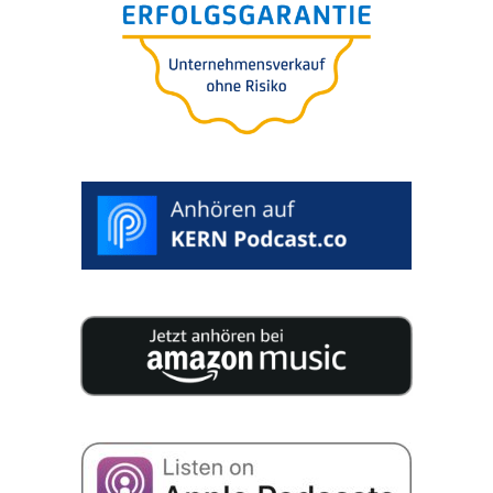
Acqui­si­zio­ni e fusio­ni
aziend­a­li senze rischi e
perdi­te di valore
>
SELEZIONA
DATA
PREFERITA