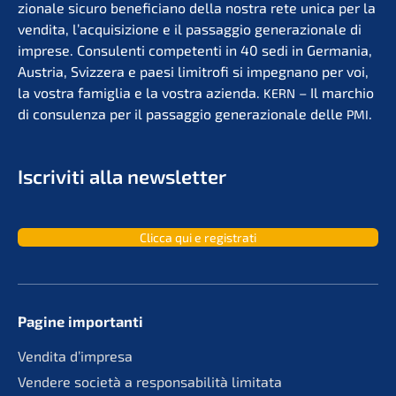
zio­na­le sicuro benefi­ci­a­no della nostra rete unica per la
vendita, l’acqui­si­zio­ne e il passag­gio genera­zio­na­le di
impre­se. Consu­len­ti compe­ten­ti in 40 sedi in Germa­nia,
Austria, Svizzera e paesi limit­ro­fi si impegna­no per voi,
la vostra famiglia e la vostra azien­da.
– Il marchio
KERN
di consu­len­za per il passag­gio genera­zio­na­le delle
.
PMI
Iscri­vi­ti alla newsletter
Clicca qui e registrati
Pagine importan­ti
Vendita d’impre­sa
Vende­re socie­tà a responsa­bi­li­tà limitata