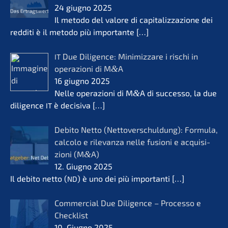
24 giugno 2025
Il metodo del valore di capita­liz­za­zio­ne dei
reddi­ti è il metodo più importan­te
[…]
Due Diligence: Minimiz­za­re i rischi in
IT
opera­zio­ni di M
&
A
16 giugno 2025
Nelle opera­zio­ni di M
&
A di succes­so, la due
diligence
è decisi­va
[…]
IT
Debito Netto (Netto­ver­schul­dung): Formu­la,
calco­lo e rilevanza nelle fusio­ni e acqui­si­
zio­ni (M
&
A)
12. Giugno 2025
Il debito netto (
) è uno dei più importan­ti
[…]
ND
Commer­cial Due Diligence – Proces­so e
Check­list
10. Giugno 2025