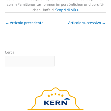
sen in Famili­en­un­ter­neh­men im persön­li­chen und beruf­li­
chen Umfeld.
Scopri di più >
←
Artico­lo precedente
Artico­lo succes­si­vo
→
Cerca
Webinar di base
presen­ta­to da Nils
Koerber