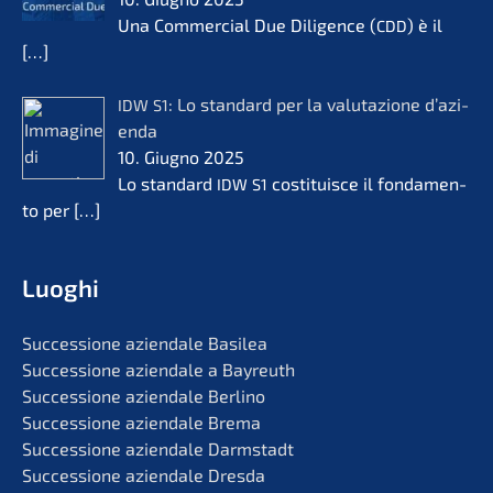
Una Commer­cial Due Diligence (
) è il
CDD
[…]
: Lo standard per la valuta­zio­ne d’azi­
IDW
S1
en­da
10. Giugno 2025
Lo standard
costi­tuis­ce il fonda­men­
IDW
S1
to per
[…]
Luoghi
Succes­sio­ne aziend­a­le Basilea
Succes­sio­ne aziend­a­le a Bayreuth
Succes­sio­ne aziend­a­le Berlino
Succes­sio­ne aziend­a­le Brema
Succes­sio­ne aziend­a­le Darmstadt
Succes­sio­ne aziend­a­le Dresda