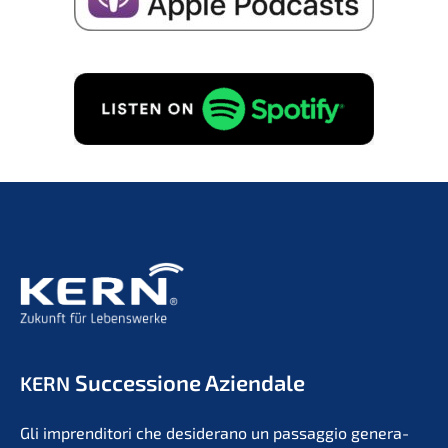
Succes­sio­ne Aziendale
KERN
Gli impren­di­to­ri che deside­r­ano un passag­gio genera­