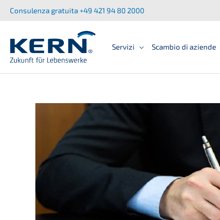
Zum
Consu­len­za gratui­ta +49 421 94 80 2000
Inhalt
springen
Servizi
Scambio di aziende