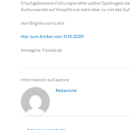
Frisch­ge­ba­cke­ne Führungs­kräf­te sollten Spiel­re­geln 
Kultur­wan­del auf Knopf­druck wäre aber zu viel des Gu
Von Brigit­ta vom Lehn
Hier zum Artikel vom 31.10.2020!
Immagi­ne: Fotolia.de
Infor­ma­zio­ni sull’autore
Redazio­ne