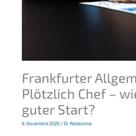
Frank­fur­ter Allge­
Plötz­lich Chef – wi
guter Start?
6. Novembre 2020
/ Di
Redazione