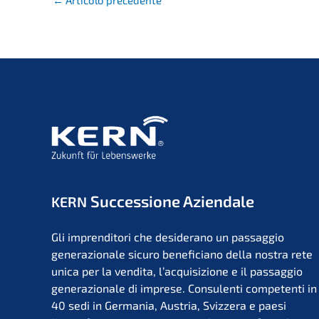
←
Artico­lo precedente
Succes­sio­ne Aziendale
KERN
Gli impren­di­to­ri che deside­r­ano un passag­gio
genera­zio­na­le sicuro benefi­ci­a­no della nostra rete
unica per la vendita, l’acqui­si­zio­ne e il passag­gio
genera­zio­na­le di impre­se. Consu­len­ti compe­ten­ti in
40 sedi in Germa­nia, Austria, Svizzera e paesi