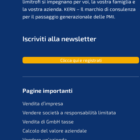
limit­ro­fi si impegna­no per voi, la vostra famiglia e
la vostra azien­da.
– Il marchio di consu­len­za
KERN
per il passag­gio genera­zio­na­le delle
.
PMI
Iscri­vi­ti alla newsletter
Clicca qui e registrati
Pagine importan­ti
Vendita d’impre­sa
Vende­re socie­tà a responsa­bi­li­tà limitata
Vendita di GmbH tasse
Calco­lo del valore aziendale
Vende­re un’azienda