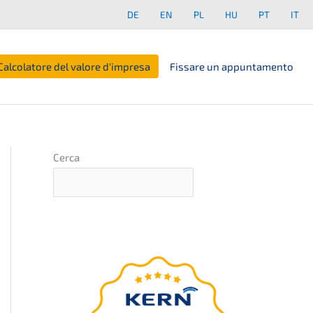
DE
EN
PL
HU
PT
IT
Calcolatore del valore d'impresa
Fissare un appuntamento
Cerca
Webinar
–presen­
GRATIS
ta­to da Nils Koerber