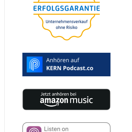
Die 5 größten
Fehler beim
Genera­ti­ons-
wechsel in
Familien-
unternehmen
>
SELEZIONA
DATA
PREFERITA