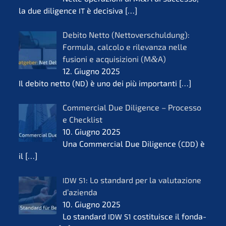
la due diligence
è decisi­va
[…]
IT
Debito Netto (Netto­ver­schul­dung):
Formu­la, calco­lo e rilevanza nelle
fusio­ni e acqui­si­zio­ni (M
&
A)
12. Giugno 2025
Il debito netto (
) è uno dei più importan­ti
[…]
ND
Commer­cial Due Diligence – Proces­so
e Check­list
10. Giugno 2025
Una Commer­cial Due Diligence (
) è
CDD
il
[…]
: Lo standard per la valuta­zio­ne
IDW
S1
d’azi­en­da
10. Giugno 2025
Lo standard
costi­tuis­ce il fonda­
IDW
S1