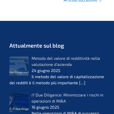
Artico­lo succes­si­vo
→
Attual­men­te sul blog
Metodo del valore di reddi­ti­vi­tà nella
valuta­zio­ne d’azi­en­da
24 giugno 2025
Il metodo del valore di capita­liz­za­zio­ne
dei reddi­ti è il metodo più importan­te
[…]
Due Diligence: Minimiz­za­re i rischi in
IT
opera­zio­ni di M
&
A
16 giugno 2025
Nelle opera­zio­ni di M
&
A di succes­so,