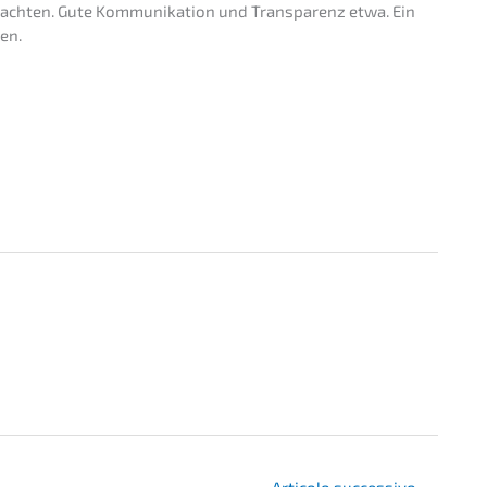
beach­ten. Gute Kommu­ni­ka­ti­on und Trans­pa­renz etwa. Ein
ten.