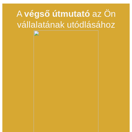
A
végső útmuta­tó
az Ön
vállala­tá­nak utódlásához