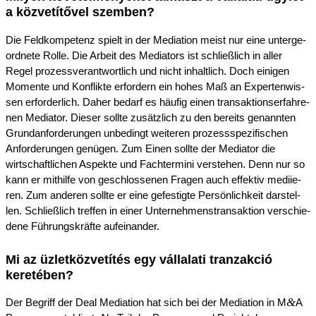
a közve­tí­tő­vel szemben?
Die Feldkom­pe­tenz spielt in der Media­ti­on meist nur eine unter­ge­
ord­ne­te Rolle. Die Arbeit des Media­tors ist schließ­lich in aller
Regel prozess­ver­ant­wort­lich und nicht inhalt­lich. Doch einigen
Momen­te und Konflik­te erfor­dern ein hohes Maß an Exper­ten­wis­
sen erfor­der­lich. Daher bedarf es häufig einen trans­ak­ti­ons­er­fah­re­
nen Media­tor. Dieser sollte zusätz­lich zu den bereits genann­ten
Grund­an­for­de­run­gen unbedingt weite­ren prozess­spe­zi­fi­schen
Anfor­de­run­gen genügen. Zum Einen sollte der Media­tor die
wirtschaft­li­chen Aspek­te und Fachter­mi­ni verste­hen. Denn nur so
kann er mithil­fe von geschlos­se­nen Fragen auch effek­tiv mediie­
ren. Zum anderen sollte er eine gefes­tig­te Persön­lich­keit darstel­
len. Schließ­lich treffen in einer Unter­neh­mens­trans­ak­ti­on verschie­
de­ne Führungs­kräf­te aufeinander.
Mi az üzlet­köz­ve­tí­tés egy vállala­ti tranzak­ció
keretében?
&
Der Begriff der Deal Media­ti­on hat sich bei der Media­ti­on in M
A