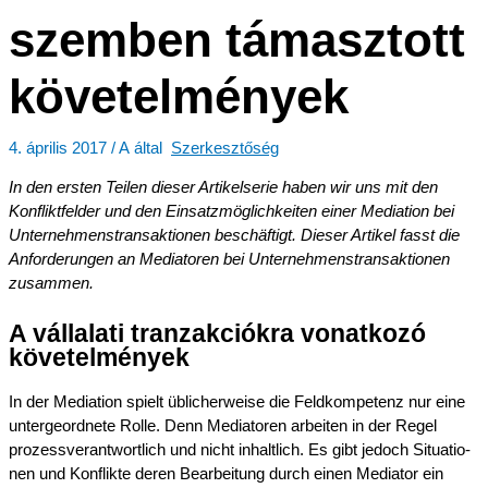
szemben támasz­tott
követelmények
4. ápril­is 2017
/ A által
Szerkesztőség
In den ersten Teilen dieser Artikel­se­rie haben wir uns mit den
Konflikt­fel­der und den Einsatz­mög­lich­kei­ten einer Media­ti­on bei
Unter­neh­mens­trans­ak­tio­nen beschäf­tigt. Dieser Artikel fasst die
Anfor­de­run­gen an Media­to­ren bei Unter­neh­mens­trans­ak­tio­nen
zusammen.
A vállala­ti tranzak­ció­kra vonat­ko­zó
követelmények
In der Media­ti­on spielt üblicher­wei­se die Feldkom­pe­tenz nur eine
unter­ge­ord­ne­te Rolle. Denn Media­to­ren arbei­ten in der Regel
prozess­ver­ant­wort­lich und nicht inhalt­lich. Es gibt jedoch Situa­tio­
nen und Konflik­te deren Bearbei­tung durch einen Media­tor ein