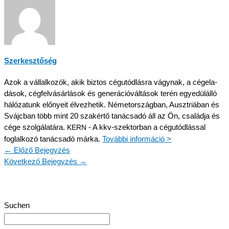
Szerkesz­tő­ség
Azok a vállal­ko­zók, akik biztos cégutód­lás­ra vágynak, a cégela­
dá­sok, cégfel­vá­sár­lá­sok és generá­ció­vál­tá­sok terén egyedülál­ló
hálóza­tunk előny­eit élvez­he­tik. Németor­szág­ban, Ausztriá­ban és
Svájc­ban több mint 20 szakértő tanác­sa­dó áll az Ön, család­ja és
cége szolgá­la­tá­ra.
- A kkv-szektor­ban a cégutód­lás­sal
KERN
foglal­ko­zó tanác­sa­dó márka.
Továb­bi információ >
←
Előző Bejegyzés
Követ­ke­ző Bejegy­zés
→
Suchen