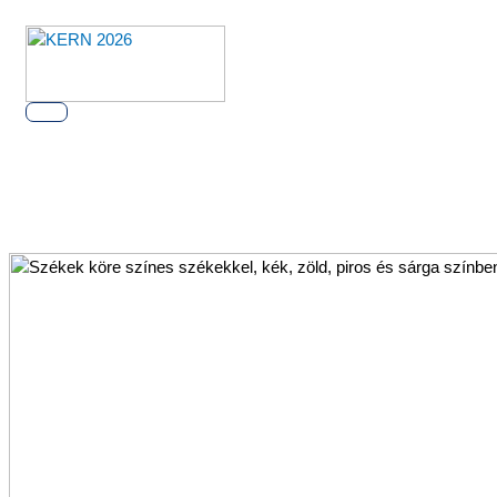
Ugrás
a
tartalomra
Főmenü