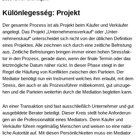
Külön­le­ge­sség: Projekt
Der gesam­te Prozess ist als Projekt beim Käufer und Verkäu­fer
angelegt. Das Projekt „Unter­nehmens­verkauf“ oder „Unter­
nehmens­kauf“ unter­schei­det sich nicht von der üblichen Defini­ti­on
eines Projek­tes. Alle zeich­nen sich durch eine zeitli­che Befris­tung
aus. Zeitli­che Befris­tun­gen bringen immer einen hohen Stress­fak­
tor in den Prozess, gerade dann, wenn der finale Termin oder das
letzt­mög­li­che Datum näher rückt. In dieser Phase steigt in der
Regel die Häufung von Konflik­ten zwischen den Partei­en. Der
Media­tor benötigt nun ein Instru­ment welches ihm erlaubt, mit dem
Stress, den auch er als Prozess­füh­rer mitbe­kommt, gut umzuge­
hen und die Partei­en weiter­hin durch die Media­ti­on beglei­ten kann.
An einer Trans­ak­ti­on sind fast ausschließ­lich Unter­neh­mer und gut
ausge­bil­de­te Berater betei­ligt. Dieser Kreis stellt hohe Anfor­de­run­
gen an die Profes­sio­na­li­tät eines Media­tors. Denn Käufer und
Verkäu­fer führen regel­mä­ßig Menschen und weisen so eine natür­
li­che Autori­tät auf. Mit diesen Persön­lich­kei­ten muss ein Media­tor