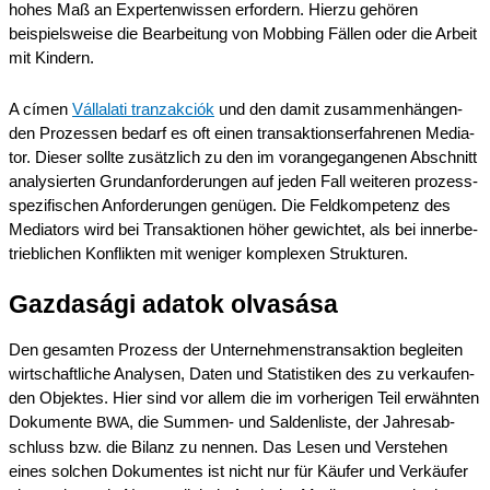
hohes Maß an Exper­ten­wis­sen erfor­dern. Hierzu gehören
beispiels­wei­se die Bearbei­tung von Mobbing Fällen oder die Arbeit
mit Kindern.
A címen
Vállala­ti tranzak­ciók
und den damit zusam­men­hän­gen­
den Prozes­sen bedarf es oft einen trans­ak­ti­ons­er­fah­re­nen Media­
tor. Dieser sollte zusätz­lich zu den im voran­ge­gan­ge­nen Abschnitt
analy­sier­ten Grund­an­for­de­run­gen auf jeden Fall weite­ren prozess­
spe­zi­fi­schen Anfor­de­run­gen genügen. Die Feldkom­pe­tenz des
Media­tors wird bei Trans­ak­tio­nen höher gewich­tet, als bei inner­be­
trieb­li­chen Konflik­ten mit weniger komple­xen Strukturen.
Gazdasá­gi adatok olvasása
Den gesam­ten Prozess der Unter­neh­mens­trans­ak­ti­on beglei­ten
wirtschaft­li­che Analy­sen, Daten und Statis­ti­ken des zu verkau­fen­
den Objek­tes. Hier sind vor allem die im vorhe­ri­gen Teil erwähn­ten
Dokumen­te
, die Summen- und Salden­lis­te, der Jahres­ab­
BWA
schluss bzw. die Bilanz zu nennen. Das Lesen und Verste­hen
eines solchen Dokumen­tes ist nicht nur für Käufer und Verkäu­fer