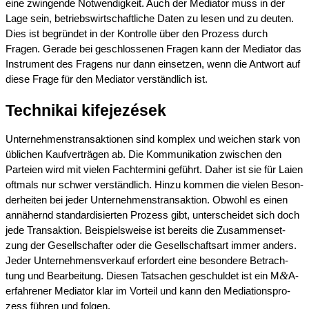
eine zwingen­de Notwen­dig­keit. Auch der Media­tor muss in der
Lage sein, betriebs­wirt­schaft­li­che Daten zu lesen und zu deuten.
Dies ist begrün­det in der Kontrol­le über den Prozess durch
Fragen. Gerade bei geschlos­se­nen Fragen kann der Media­tor das
Instru­ment des Fragens nur dann einset­zen, wenn die Antwort auf
diese Frage für den Media­tor verständ­lich ist.
Techni­k­ai kifejezések
Unter­neh­mens­trans­ak­tio­nen sind komplex und weichen stark von
üblichen Kaufver­trä­gen ab. Die Kommu­ni­ka­ti­on zwischen den
Partei­en wird mit vielen Fachter­mi­ni geführt. Daher ist sie für Laien
oftmals nur schwer verständ­lich. Hinzu kommen die vielen Beson­
der­hei­ten bei jeder Unter­neh­mens­trans­ak­ti­on. Obwohl es einen
annähernd standar­di­sier­ten Prozess gibt, unter­schei­det sich doch
jede Trans­ak­ti­on. Beispiels­wei­se ist bereits die Zusam­men­set­
zung der Gesell­schaf­ter oder die Gesell­schafts­art immer anders.
Jeder Unter­nehmens­verkauf erfor­dert eine beson­de­re Betrach­
&
tung und Bearbei­tung. Diesen Tatsa­chen geschul­det ist ein M
A-
erfahrener Media­tor klar im Vorteil und kann den Media­ti­ons­pro­
zess führen und folgen.