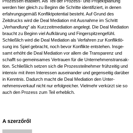
Prozes­sen etabliert. Als Teil der Prozess- und Projekt­pla­nung
werden hier gleich zu Beginn die Schrit­te identi­fi­ziert, in denen
erfah­rungs­ge­mäß Konflikt­po­ten­ti­al besteht. Auf Grund des
Zeitdrucks wird die Deal Media­ti­on mit Ausnah­me im Schritt
„Verhand­lung“ als Kurzzeit­me­dia­ti­on angelegt. Die Deal Media­ti­on
braucht zu Beginn viel Aufklä­rung und Finger­spit­zen­ge­fühl.
Schließ­lich wird die Deal Media­ti­on als Verfah­ren zur Konflikt­lö­
sung ins Spiel gebracht, noch bevor Konflik­te entste­hen. Insge­
samt erhöht die Deal Media­ti­on vor allem die Trans­pa­renz und
schafft so gemein­sa­mes Vertrau­en für die Unter­neh­mens­trans­ak­
ti­on. Schließ­lich setzen sich die Prozes­s­teil­neh­mer frühzei­tig und
inten­siv mit ihren Inter­es­sen ausein­an­der und gegen­sei­tig darüber
in Kennt­nis. Dadurch macht die Deal Media­ti­on den Unter­
nehmens­verkauf nicht nur erfolg­rei­cher. Vielmehr verkürzt sie so
auch den Prozess zum Teil erheblich.
A szerzőről