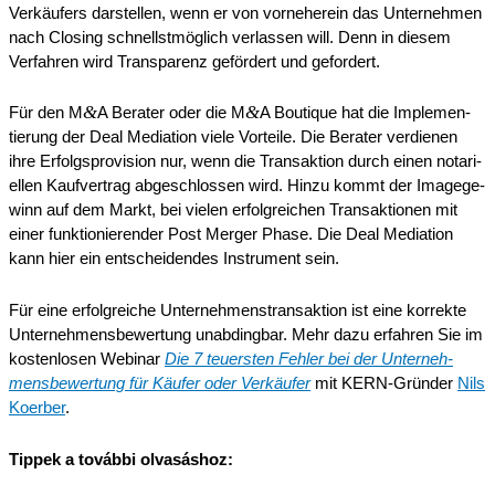
Verkäu­fers darstel­len, wenn er von vorne­her­ein das Unter­neh­men
nach Closing schnellst­mög­lich verlas­sen will. Denn in diesem
Verfah­ren wird Trans­pa­renz geför­dert und gefordert.
&
&
Für den M
A Berater oder die M
A Boutique hat die Imple­men­
tie­rung der Deal Media­ti­on viele Vortei­le. Die Berater verdie­nen
ihre Erfolgs­pro­vi­si­on nur, wenn die Trans­ak­ti­on durch einen notari­
el­len Kaufver­trag abgeschlos­sen wird. Hinzu kommt der Image­ge­
winn auf dem Markt, bei vielen erfolg­rei­chen Trans­ak­tio­nen mit
einer funktio­nie­ren­der Post Merger Phase. Die Deal Media­ti­on
kann hier ein entschei­den­des Instru­ment sein.
Für eine erfolg­rei­che Unter­neh­mens­trans­ak­ti­on ist eine korrek­te
Unter­neh­mens­be­wer­tung unabding­bar. Mehr dazu erfah­ren Sie im
kosten­lo­sen Webinar
Die 7 teuers­ten Fehler bei der Unter­neh­
mens­be­wer­tung für Käufer oder Verkäu­fer
mit KERN-Gründer
Nils
Koerber
.
Tippek a továb­bi olvasáshoz: