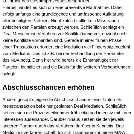
Zeitdruck des Gesamt­pro­zes­ses geschul­det.
Hierbei handelt es sich um eine präven­ti­ve Maßnah­me. Daher
erfolgt anfangs eine grund­le­gen­de und umfas­sen­de Aufklä­rung
aller betei­lig­ten Partei­en. Nicht zuletzt sollte kein Misstrau­en
zwischen den Partei­en erzeugt werden. Schließ­lich schlägt ein
Deal Media­tor ein Verfah­ren zur Konflikt­lö­sung vor, obwohl noch
keine Konflik­te vorhan­den sind. Gerade in einer frühen Phase
einer Trans­ak­ti­on erfor­dert eine Media­ti­on viel Finger­spit­zen­ge­fühl
vom Media­tor. Dies ist z.B. bei der Verhand­lung der Parame­ter
des
nötig. Denn hier wird bereits die Ernst­haf­tig­keit der
NDA
Partei­en identi­fi­ziert und die Basis für die weite­ren Verhand­lun­gen
gelegt.
Abschluss­chan­cen erhöhen
Anders gesagt steigen die Abschluss­chan­cen einer Unter­neh­
mens­trans­ak­ti­on bei einer geplan­ten Deal Media­ti­on. Schließ­lich
setzen sich die Prozes­s­teil­neh­mer frühzei­tig und inten­siv mit ihren
Inter­es­sen ausein­an­der. Darüber hinaus setzen sie den jeweils
anderen Partner durch das Verfah­ren darüber in Kennt­nis. Das
&
Media­ti­ons­ver­fah­ren schafft folglich Trans­pa­renz in einen M
A