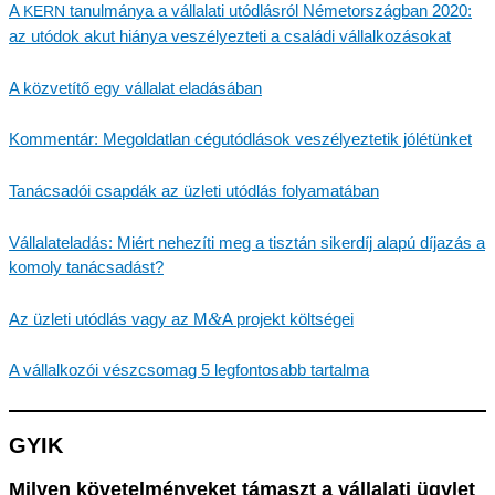
A
tanul­má­nya a vállala­ti utódlás­ról Németor­szág­ban 2020:
KERN
az utódok akut hiánya veszé­lyez­te­ti a csalá­di vállalkozásokat
A közve­tí­tő egy válla­lat eladásában
Kommen­tár: Megold­at­lan cégutód­lá­sok veszé­lyez­te­tik jólétünket
Tanác­sa­dói csapdák az üzleti utódlás folyamatában
Vállal­ate­la­dás: Miért nehezí­ti meg a tisztán siker­díj alapú díjazás a
komoly tanácsadást?
&
Az üzleti utódlás vagy az M
A projekt költségei
A vállal­ko­zói vészc­so­mag 5 legfon­tosabb tartalma
GYIK
Milyen követel­mé­ny­e­ket támaszt a vállala­ti ügylet