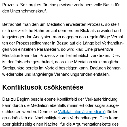
Prozess. So sorgt es für eine gewis­se vertrau­ens­vol­le Basis für
den Unternehmenskauf.
Betrach­tet man den um Media­ti­on erwei­ter­ten Prozess, so stellt
sich der zeitli­che Rahmen auf dem ersten Blick als erwei­tert und
langwie­ri­ger dar. Analy­siert man dagegen das regel­mä­ßi­ge Verhal­
ten der Prozes­s­teil­neh­mer in Bezug auf die Länge bei Verhand­lun­
gen von einzel­nen Parame­tern, so wird klar: Eine präven­ti­ve
Media­ti­on kann den Prozess zum Teil erheb­lich verkür­zen. Dies
ist der Tatsa­che geschul­det, dass eine Media­ti­on viele mögli­che
Streit­punk­te bereits im Vorfeld besei­ti­gen kann. Dadurch können
wieder­hol­te und langwie­ri­ge Verhand­lungs­run­den entfallen.
Konflik­tusok csökkentése
Das zu Beginn beschrie­be­ne Konflikt­feld der Verkäu­fer­bin­dung
kann durch die Media­ti­on ebenfalls minimiert oder sogar ausge­
schlos­sen werden. Denn eine
Vállala­ti utódlá­si mediá­ció
fördert
grund­sätz­lich die Nachhal­tig­keit von Verhand­lun­gen. Dies kann
aber gleich­zei­tig einen Nachteil für die Argumen­ta­ti­ons­ket­te des