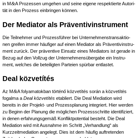
&
in M
A Prozes­sen umgehen und seine eigene respek­tier­te Autori­
tät in den Prozess einbrin­gen können.
Der Media­tor als Präventivinstrument
Die Teilneh­mer und Prozess­füh­rer bei Unter­neh­mens­trans­ak­tio­
nen greifen immer häufi­ger auf einen Media­tor als Präven­ti­v­in­stru­
ment zurück. Der präven­ti­ve Einsatz eines Media­tors ist gerade in
Bezug auf den Vollzug der Unter­neh­mens­über­ga­be ein Instru­
ment, welches die betei­lig­ten Partei­en spürbar entlastet.
Deal közve­tí­tés
&
Az M
A folyama­tok­ban törté­nő közve­tí­tés során a közve­tí­tés
fogal­ma a
Deal közve­tí­tés
etabliert. Die Deal Media­ti­on wird
bereits in der Projekt- und Prozess­pla­nung integriert. Hier werden
zu Beginn der Planung die mögli­chen Prozess­schrit­te identi­fi­ziert,
in denen erfah­rungs­ge­mäß Konflikt­po­ten­ti­al besteht. Die Deal
Media­ti­on wird mit Ausnah­me im Schritt „Verhand­lung“ als
Kurzzeit­me­dia­ti­on angelegt. Dies ist dem häufig auftre­ten­den