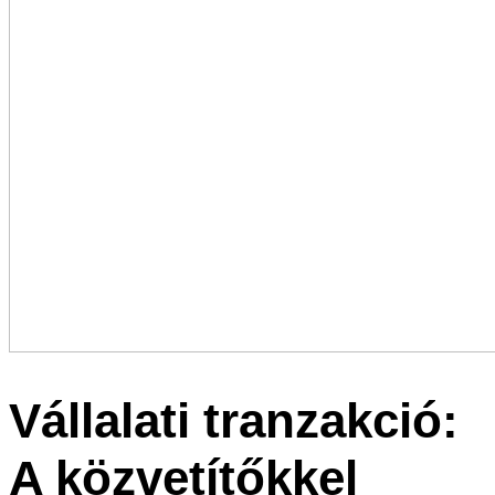
Vállala­ti tranzak­ció:
A közve­tí­tők­kel