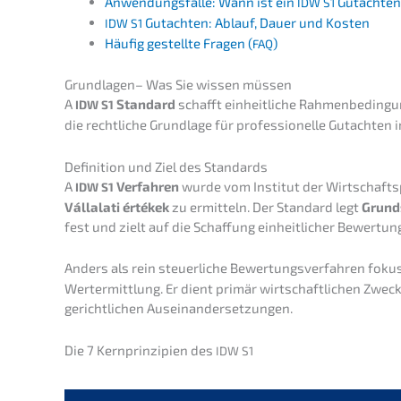
Anwen­dungs­fäl­le: Wann ist ein
Gutach­ten
IDW
S1
Gutach­ten: Ablauf, Dauer und Kosten
IDW
S1
Häufig gestell­te Fragen (
)
FAQ
Grund­la­gen– Was Sie wissen müssen
A
Standard
schafft einheit­li­che Rahmen­be­din­gu
IDW
S1
die recht­li­che Grund­la­ge für profes­sio­nel­le Gutach­te
Defini­ti­on und Ziel des Standards
A
Verfah­ren
wurde vom Insti­tut der Wirtschafts­prü
IDW
S1
Vállala­ti értékek
zu ermit­teln. Der Standard legt
Grund­
fest und zielt auf die Schaf­fung einheit­li­cher Bewer­tun
Anders als rein steuer­li­che Bewer­tungs­ver­fah­ren fokus
Wertermitt­lung. Er dient primär wirtschaft­li­chen Zwe
gericht­li­chen Auseinandersetzungen.
Die 7 Kernprin­zi­pi­en des
IDW
S1