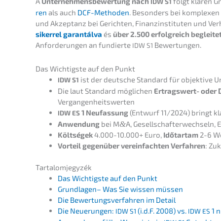
A
Unter­neh­mens­be­wer­tung nach
folgt klaren G
IDW
S1
ren
als auch
DCF-Metho­den
. Beson­ders bei komple­xen 
und Akzep­tanz bei Gerich­ten, Finanz­in­sti­tu­ten und Ve
siker­rel garan­tál­va
és
über 2.500 erfolg­reich beglei­te
Anfor­de­run­gen an fundier­te
Bewertungen.
IDW
S1
Das Wichtigs­te auf den Punkt
ist der deutsche Standard für objek­ti­ve 
IDW
S1
Die laut Standard mögli­chen
Ertrags­wert- oder 
Vergangenheitswerten
1 Neufas­sung
(Entwurf 11/2024) bringt kla
IDW
ES
Anwen­dung
bei M
&
A, Gesell­schaf­ter­wech­seln, 
Költségek
4.000-10.000+ Euro,
Időtartam
2-6 W
Vorteil gegen­über verein­fach­ten Verfah­ren
: Zuk
Tarta­lom­jegy­zék
Das Wichtigs­te auf den Punkt
Grund­la­gen– Was Sie wissen müssen
Die Bewer­tungs­ver­fah­ren im Detail
Die Neuerun­gen:
(i.d.F. 2008) vs.
1 n
IDW
S1
IDW
ES