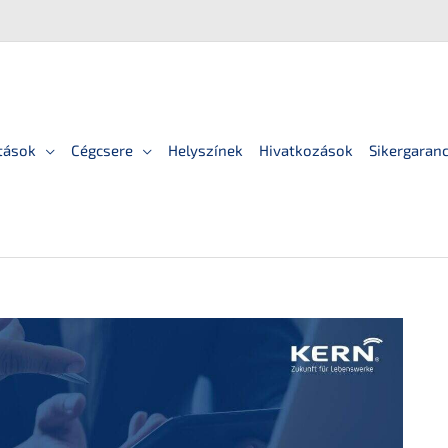
tások
Cégcsere
Helyszínek
Hivatkozások
Sikergaranc