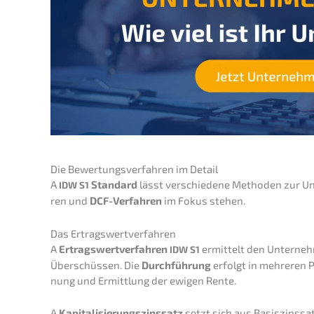
Die Bewer­tungs­ver­fah­ren im Detail
A
Standard
lässt verschie­de­ne Metho­den zur Un
IDW
S1
ren und
DCF-Verfah­ren
im Fokus stehen.
Das Ertrags­wert­ver­fah­ren
A
Ertrags­wert­ver­fah­ren
ermit­telt den Unter­neh­
IDW
S1
Überschüs­sen. Die
Durch­füh­rung
erfolgt in mehre­ren Ph
nung und Ermitt­lung der ewigen Rente.
A
Kapita­li­sie­rungs­zins­satz
setzt sich aus Basis­zins­s