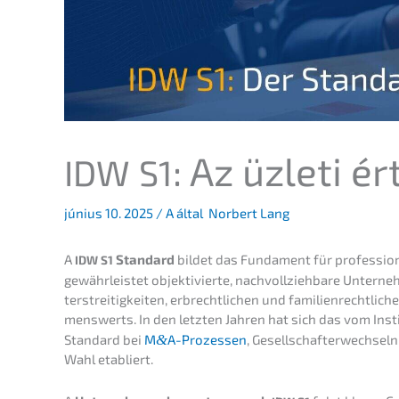
: Az üzleti 
IDW
S1
június 10. 2025
/ A által
Norbert Lang
A
Standard
bildet das Funda­ment für profes­sio­n
IDW
S1
gewähr­leis­tet objek­ti­vier­te, nachvoll­zieh­ba­re Unter­
ter­strei­tig­kei­ten, erbrecht­li­chen und famili­en­recht­
mens­werts. In den letzten Jahren hat sich das vom Insti­
Standard bei
M
&
A-Prozessen
, Gesell­schaf­ter­wech­sel
Wahl etabliert.