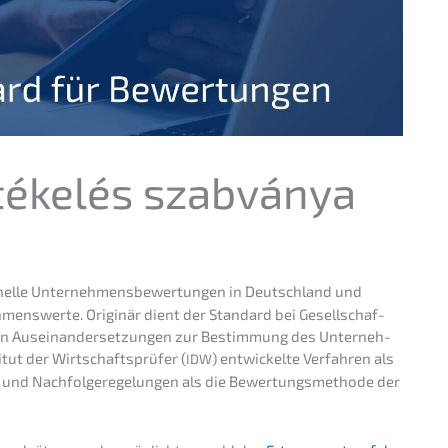
értékelés szabványa
el­le Unter­neh­mens­be­wer­tun­gen in Deutsch­land und
neh­mens­wer­te. Origi­när dient der Standard bei Gesell­schaf­
li­chen Ausein­an­der­set­zun­gen zur Bestim­mung des Unter­neh­
tut der Wirtschafts­prü­fer (
) entwi­ckel­te Verfah­ren als
IDW
n und Nachfol­ge­re­ge­lun­gen als die Bewer­tungs­me­tho­de der