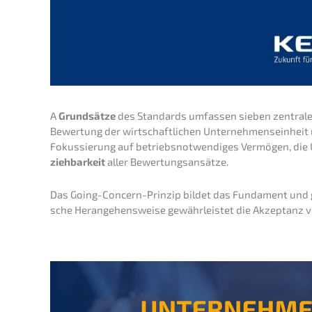
A
Grund­sät­ze
des Standards umfas­sen sieben zentra­le P
Bewer­tung der wirtschaft­li­chen Unter­neh­mens­ein­hei
Fokus­sie­rung auf betriebs­not­wen­di­ges Vermö­gen, die U
zieh­bar­keit
aller Bewertungsansätze.
Das Going-Concern-Prinzip bildet das Funda­ment und 
sche Heran­ge­hens­wei­se gewähr­leis­tet die Akzep­tanz