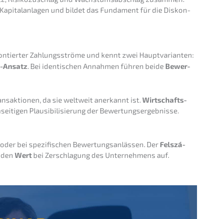
en Kapital­an­la­gen und bildet das Funda­ment für die Diskon­
n­tier­ter Zahlungs­strö­me und kennt zwei Haupt­va­ri­an­ten:
-Ansatz
. Bei identi­schen Annah­men führen beide
Bewer­
rans­ak­tio­nen, da sie weltweit anerkannt ist.
Wirtschafts­
sei­ti­gen Plausi­bi­li­sie­rung der Bewertungsergebnisse.
oder bei spezi­fi­schen Bewer­tungs­an­läs­sen. Der
Felszá­
t den
Wert
bei Zerschla­gung des Unter­neh­mens auf.