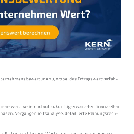
ter­neh­mens­be­wer­tung zu, wobei das Ertrags­wert­ver­fah­
mens­wert basie­rend auf zukünf­tig erwar­te­ten finan­zi­el­len
asen: Vergan­gen­heits­ana­ly­se, detail­lier­te Planungs­rech­
atz, Risiko­zu­schlag und Wachs­tums­ab­schlag zusam­men.