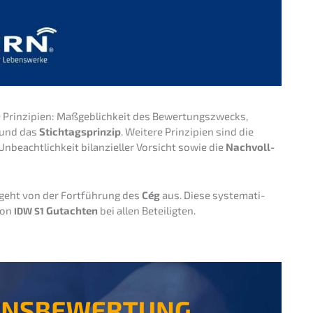
rinzi­pi­en: Maßgeb­lich­keit des Bewer­tungs­zwecks,
t und das
Stich­tags­prin­zip
. Weite­re Prinzi­pi­en sind die
nbeacht­lich­keit bilan­zi­el­ler Vorsicht sowie die
Nachvoll­
geht von der Fortfüh­rung des
Cég
aus. Diese syste­ma­ti­
 von
Gutach­ten
bei allen Beteiligten.
IDW
S1