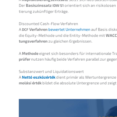
Der
Basis­zins­satz
orien­tiert sich an risiko­lo­s
IDW
S1
tie­rung zukünf­ti­ger Erträge.
Discoun­ted Cash-Flow Verfahren
A
Verfah­ren
bewer­tet Unter­neh­men
auf Basis disko
DCF
die Equity-Metho­de und die Entity-Metho­de mit
WACC
tungs­ver­fah­ren
zu gleichen Ergebnissen.
A
Metho­de
eignet sich beson­ders für inter­na­tio­na­le T
prü­fer
nutzen häufig beide Verfah­ren paral­lel zur gegen­
Substanz­wert und Liquidationswert
A
Nettó eszkö­zérték
dient primär als Wertun­ter­gren­ze 
molá­si érték
bildet die absolu­te Unter­gren­ze und zeig