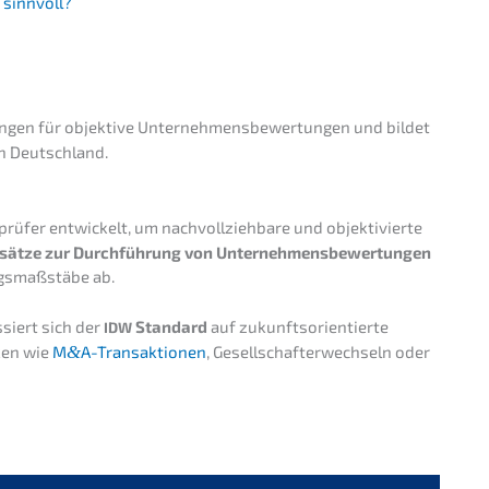
 sinnvoll?
n­gen für objek­ti­ve Unter­neh­mens­be­wer­tun­gen und bildet
n in Deutschland.
­fer entwi­ckelt, um nachvoll­zieh­ba­re und objek­ti­vier­te
sät­ze zur Durch­füh­rung von Unter­neh­mens­be­wer­tun­gen
gs­maß­stä­be ab.
­siert sich der
Standard
auf zukunfts­ori­en­tier­te
IDW
cken wie
M
&
A-Transaktionen
, Gesell­schaf­ter­wech­seln oder