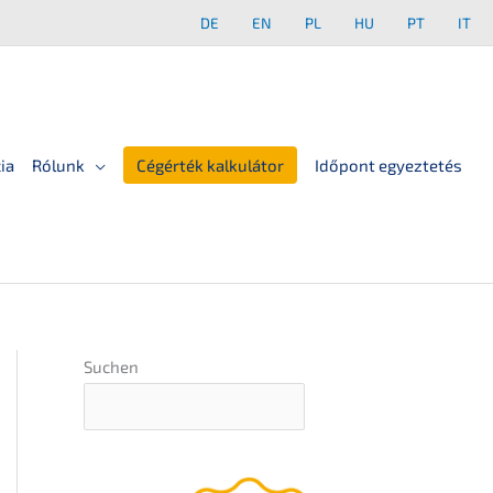
DE
EN
PL
HU
PT
IT
ia
Rólunk
Cégérték kalkulátor
Időpont egyeztetés
Suchen