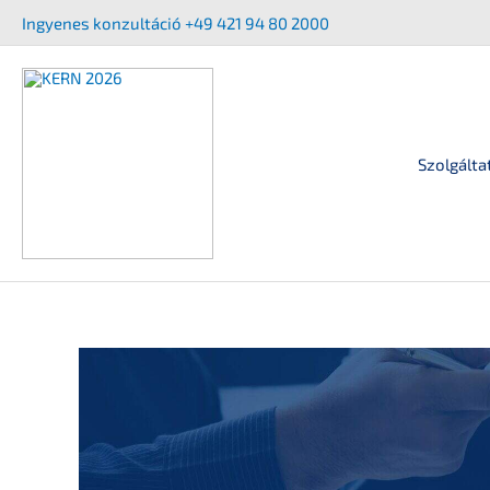
Ugrás
Ingyenes konzul­tá­ció +49 421 94 80 2000
a
tartalomra
Szolgálta