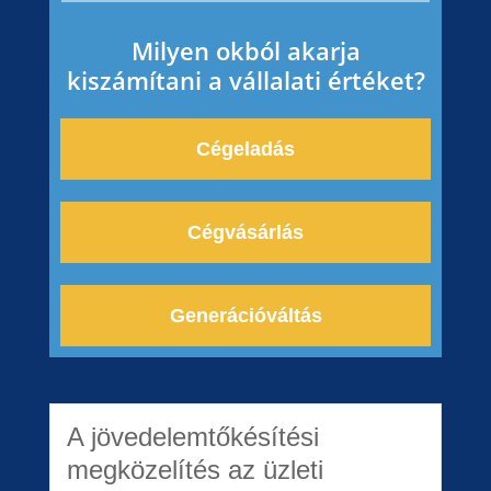
Milyen okból akarja
kiszámítani a vállalati értéket?
Cégeladás
Cégvásárlás
Generációváltás
A jövedelemtőkésítési
megközelítés az üzleti