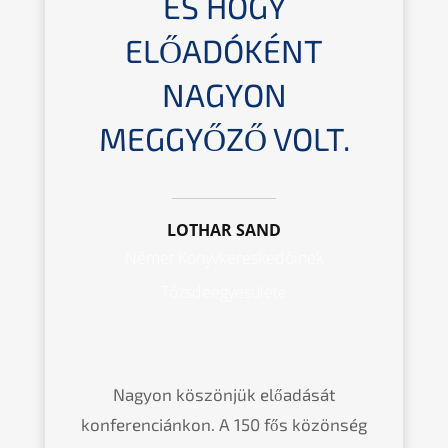
ÉS HOGY
ELŐADÓKÉNT
NAGYON
MEGGYŐZŐ VOLT.
LOTHAR SAND
Német Könyvkereskedőinek
Tőzsdeegyesülete
Nagyon köszönjük előadását
konferenciánkon. A 150 fős közönség