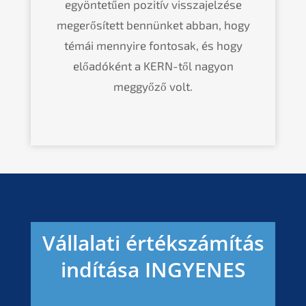
egyöntetűen pozitív visszajelzése
megerősített bennünket abban, hogy
témái mennyire fontosak, és hogy
előadóként a KERN-től nagyon
meggyőző volt.
Vállalati értékszámítás
indítása INGYENES