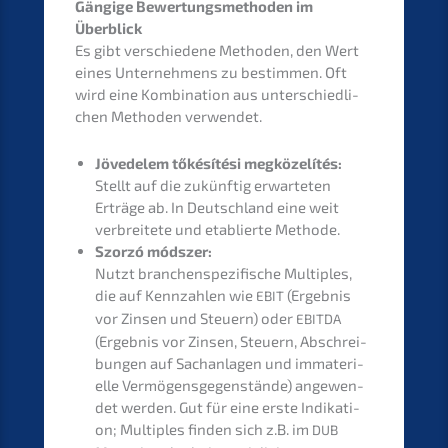
Gängi­ge Bewer­tungs­me­tho­den im
Überblick
Es gibt verschie­de­ne Metho­den, den Wert
eines Unter­neh­mens zu bestim­men.
Oft
wird eine Kombi­na­ti­on aus unter­schied­li­
chen Metho­den verwendet.
Jövede­lem tőkésí­té­si megkö­ze­lí­tés:
Stellt auf die zukünf­tig erwar­te­ten
Erträ­ge ab. In Deutsch­land eine weit
verbrei­te­te und etablier­te Methode.
Szorzó módszer:
Nutzt branchen­spe­zi­fi­sche Multi­ples,
die auf Kennzah­len wie
(Ergeb­nis
EBIT
vor Zinsen und Steuern) oder
EBITDA
(Ergeb­nis vor Zinsen, Steuern, Abschrei­
bun­gen auf Sachan­la­gen und immate­ri­
el­le Vermö­gens­ge­gen­stän­de) angewen­
det werden. Gut für eine erste Indika­ti­
on; Multi­ples finden sich z.B. im
DUB