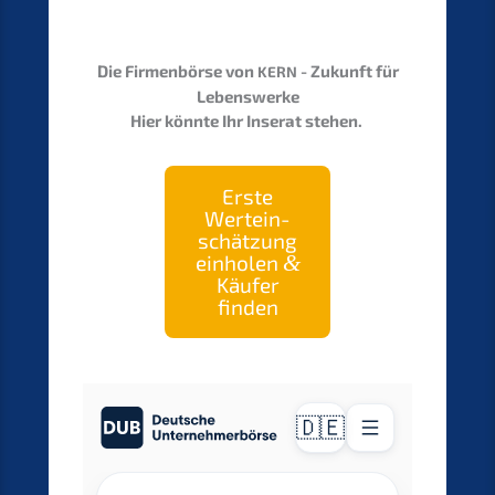
Die Firmen­bör­se von
- Zukunft für
KERN
Lebenswerke
Hier könnte Ihr Inserat stehen.
Erste
Wertein­
schät­zung
einho­len
&
Käufer
finden