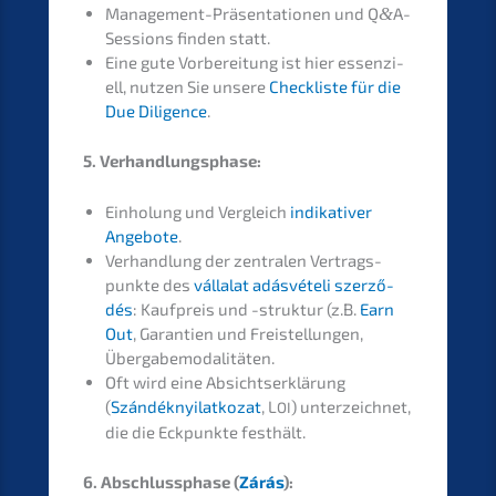
Manage­ment-Präsen­ta­tio­nen und Q
&
A-
Sessions finden statt.
Eine gute Vorbe­rei­tung ist hier essen­zi­
ell, nutzen Sie unsere
Check­lis­te für die
Due Diligence
.
5. Verhand­lungs­pha­se:
Einho­lung und Vergleich
indika­ti­ver
Angebo­te
.
Verhand­lung der zentra­len Vertrags­
punk­te des
válla­lat adásvé­te­li szerző­
dés
: Kaufpreis und -struk­tur (z.B.
Earn
Out
, Garan­tien und Freistel­lun­gen,
Übergabemodalitäten.
Oft wird eine Absichts­er­klä­rung
(
Szándé­kny­ilat­ko­zat
, L
) unter­zeich­net,
OI
die die Eckpunk­te festhält.
6. Abschluss­pha­se (
Zárás
)
: