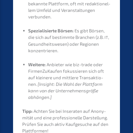
bekann­te Platt­form, oft mit redak­tio­nel­
lem Umfeld und Veran­stal­tun­gen
verbunden.
Spezia­li­sier­te Börsen:
Es gibt Börsen,
die sich auf bestimm­te Branchen (z.B.
,
IT
Gesund­heits­we­sen) oder Regio­nen
konzentrieren.
Weite­re:
Anbie­ter wie biz-trade oder
Firmen­Zu­Kau­fen fokus­sie­ren sich oft
auf kleine­re und mittle­re Trans­ak­tio­
nen.
[Insight: Die Wahl der Platt­form
kann von der Unter­neh­mens­grö­ße
abhängen.]
Tipp:
Achten Sie bei Insera­ten auf Anony­
mi­tät und eine profes­sio­nel­le Darstel­lung.
Prüfen Sie auch aktiv Kaufge­su­che auf den
Plattformen!