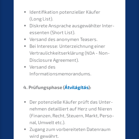
Identi­fi­ka­ti­on poten­zi­el­ler Käufer
(Long List).
Diskre­te Anspra­che ausge­wähl­ter Inter­
es­sen­ten (Short List).
Versand des anony­men Teasers.
Bei Inter­es­se: Unter­zeich­nung einer
Vertrau­lich­keits­er­klä­rung (
- Non-
NDA
Disclo­sure Agreement).
Versand des
Informationsmemorandums.
4. Prüfungs­pha­se (
Átvilá­gí­tás
)
:
Der poten­zi­el­le Käufer prüft das Unter­
neh­men detail­liert auf Herz und Nieren
(Finan­zen, Recht, Steuern, Markt, Perso­
nal, Umwelt etc.).
Zugang zum vorbe­rei­te­ten Daten­raum
wird gewährt.