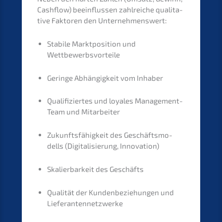
Cashflow) beein­flus­sen zahlrei­che quali­ta­
ti­ve Fakto­ren den Unternehmenswert:
Stabi­le Markt­po­si­ti­on und
Wettbewerbsvorteile
Gerin­ge Abhän­gig­keit vom Inhaber
Quali­fi­zier­tes und loyales Manage­ment-
Team und Mitarbeiter
Zukunfts­fä­hig­keit des Geschäfts­mo­
dells (Digita­li­sie­rung, Innovation)
Skalier­bar­keit des Geschäfts
Quali­tät der Kunden­be­zie­hun­gen und
Lieferantennetzwerke