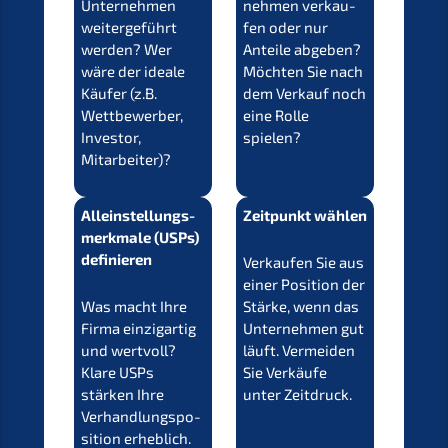
Unter­neh­men
neh­men verkau­
weiter­ge­führt
fen oder nur
werden? Wer
Antei­le abgeben?
wäre der ideale
Möchten Sie nach
Käufer (z.B.
dem Verkauf noch
Wettbe­wer­ber,
eine Rolle
Inves­tor,
spielen?
Mitarbeiter)?
Allein­stel­lungs­
Zeitpunkt wählen
merk­ma­le (USPs)
definieren
Verkau­fen Sie aus
einer Positi­on der
Was macht Ihre
Stärke, wenn das
Firma einzig­ar­tig
Unter­neh­men gut
und wertvoll?
läuft. Vermei­den
Klare USPs
Sie Verkäu­fe
stärken Ihre
unter Zeitdruck.
Verhand­lungs­po­
si­ti­on erheblich.