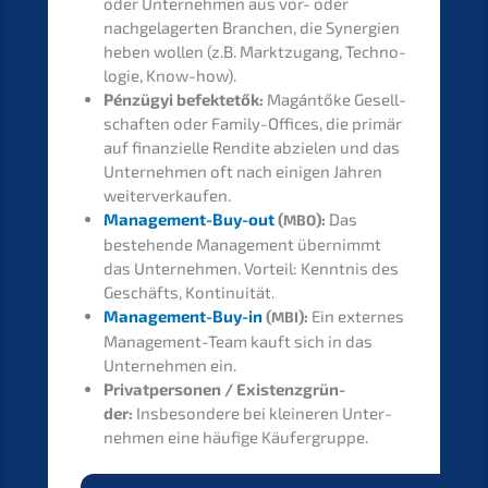
oder Unter­neh­men aus vor- oder
nachge­la­ger­ten Branchen, die Syner­gien
heben wollen (z.B. Markt­zu­gang, Techno­
lo­gie, Know-how).
Pénzü­gyi befek­te­tők:
Magán­tőke
Gesell­
schaf­ten oder Family-Offices, die primär
auf finan­zi­el­le Rendi­te abzie­len und das
Unter­neh­men oft nach einigen Jahren
weiterverkaufen.
Manage­ment-Buy-out
(
):
Das
MBO
bestehen­de Manage­ment übernimmt
das Unter­neh­men
. Vorteil: Kennt­nis des
Geschäfts, Kontinuität.
Manage­ment-Buy-in
(
):
Ein exter­nes
MBI
Manage­ment-Team kauft sich in das
Unter­neh­men
ein.
Privat­per­so­nen / Existenz­grün­
der:
Insbe­son­de­re bei kleine­ren Unter­
neh­men eine häufi­ge Käufergruppe.