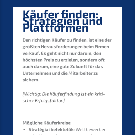
Käufer finden:
Strate­gien und
Plattformen
Den richti­gen Käufer zu finden, ist eine der
größten Heraus­for­de­run­gen beim Firmen­
ver­kauf. Es geht nicht nur darum, den
höchs­ten Preis zu erzie­len, sondern oft
auch darum, eine gute Zukunft für das
Unter­neh­men und die Mitar­bei­ter zu
sichern.
[Wichtig: Die Käufer­fin­dung ist ein kriti­
scher Erfolgsfaktor.]
Mögli­che Käuferkreise
Straté­giai befek­te­tők:
Wettbe­wer­ber