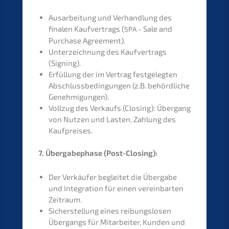
Ausar­bei­tung und Verhand­lung des
finalen Kaufver­trags (
- Sale and
SPA
Purcha­se Agreement).
Unter­zeich­nung des Kaufver­trags
(Signing).
Erfül­lung der im Vertrag festge­leg­ten
Abschluss­be­din­gun­gen (z.B. behörd­li­che
Genehmigungen).
Vollzug des Verkaufs (Closing): Übergang
von Nutzen und Lasten, Zahlung des
Kaufpreises.
7. Überga­be­pha­se (Post-Closing):
Der Verkäu­fer beglei­tet die Überga­be
und Integra­ti­on für einen verein­bar­ten
Zeitraum.
Sicher­stel­lung eines reibungs­lo­sen
Übergangs für Mitar­bei­ter, Kunden und