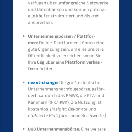
verfü­gen über umfang­rei­che Netzwer­ke
und Daten­ban­ken und können poten­zi­
el­le Käufer struk­tu­riert und diskret
ansprechen.
Unter­neh­mens­bör­sen / Platt­for­
men:
Online-Platt­for­men können eine
gute Ergän­zung sein, um eine breite­re
Öffent­lich­keit zu errei­chen, wenn Sie
Ihre
Cég
über eine
Platt­form verkau­
fen
möchten.
nexxt-change
:
Die größte deutsche
Unter­neh­mens­nach­fol­ge­bör­se, geför­
dert u.a. durch das
, die KfW und
BMWK
Kammern (
/
). Die Nutzung ist
IHK
HWK
kosten­los.
[Insight: Bekann­te und
etablier­te Platt­form, hohe Reichweite.]
Unter­neh­mens­bör­se:
Eine weite­re
DUB