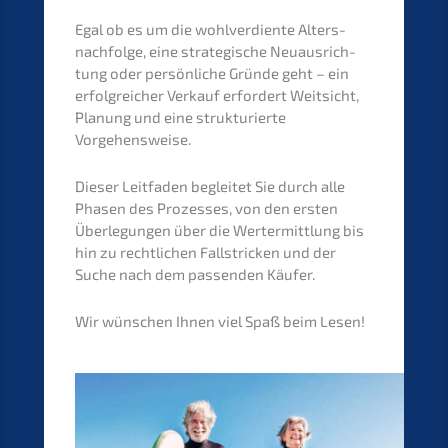
Egal ob es um die wohlver­dien­te Alters­
nach­fol­ge, eine strate­gi­sche Neuaus­rich­
tung oder persön­li­che Gründe geht – ein
erfolg­rei­cher Verkauf erfor­dert Weitsicht,
Planung und eine struk­tu­rier­te
Vorgehensweise.
Dieser Leitfa­den beglei­tet Sie durch alle
Phasen des Prozes­ses, von den ersten
Überle­gun­gen über die Wertermitt­lung bis
hin zu recht­li­chen Fallstri­cken und der
Suche nach dem passen­den Käufer.
Wir wünschen Ihnen viel Spaß beim Lesen!