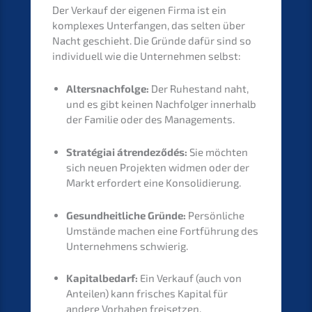
Der Verkauf der eigenen Firma ist ein
komple­xes Unter­fan­gen, das selten über
Nacht geschieht. Die Gründe dafür sind so
indivi­du­ell wie die Unter­neh­men selbst:
Alters­nach­fol­ge:
Der Ruhestand naht,
und es gibt keinen Nachfol­ger inner­halb
der Familie oder des Managements.
Straté­giai átren­de­ző­dés:
Sie möchten
sich neuen Projek­ten widmen oder der
Markt erfor­dert eine Konsolidierung.
Gesund­heit­li­che Gründe:
Persön­li­che
Umstän­de machen eine Fortfüh­rung des
Unter­neh­mens schwierig.
Kapital­be­darf:
Ein Verkauf (auch von
Antei­len) kann frisches Kapital für
andere Vorha­ben freisetzen.