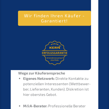
Wir finden Ihren Käufer -
Garantiert!
Wege zur Käuferansprache
Eigenes Netzwerk:
Direk­te Kontak­te zu
poten­zi­el­len Inter­es­sen­ten (Wettbe­wer­
ber, Liefe­ran­ten, Kunden). Diskre­ti­on ist
hier obers­tes Gebot.
M
&
A-Berater:
Profes­sio­nel­le Berater