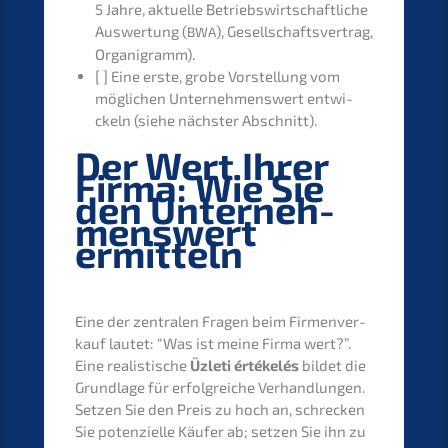
5 Jahre, aktuel­le Betriebs­wirt­schaft­li­che
Auswer­tung (
), Gesell­schafts­ver­trag,
BWA
Organigramm).
[ ] Eine erste, grobe Vorstel­lung vom
mögli­chen Unter­neh­mens­wert entwi­
ckeln (siehe nächs­ter Abschnitt).
Der Wert Ihrer
Firma: Wie Sie
den Unter­neh­
mens­wert
ermitteln
Eine der zentra­len Fragen beim Firmen­ver­
kauf lautet: “Was ist meine Firma wert?”.
Eine realis­ti­sche
Üzleti értékelés
bildet die
Grund­la­ge für erfolg­rei­che Verhand­lun­gen.
Setzen Sie den Preis zu hoch an, schre­cken
Sie poten­zi­el­le Käufer ab; setzen Sie ihn zu