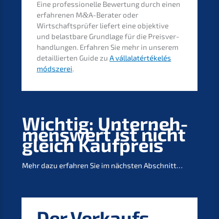
Eine profes­sio­nel­le Bewer­tung durch einen
erfah­re­nen M
&
A-Berater oder
Wirtschafts­prü­fer liefert eine objek­ti­ve
und belast­ba­re Grund­la­ge für die Preis­ver­
hand­lun­gen. Erfah­ren Sie mehr in unserem
detail­lier­ten Guide zu
A vállala­térté­kelés
módsze­rei
.
Wichtig: Unter­neh­
mens­wert ist nicht
gleich Kaufpreis
Mehr dazu erfah­ren Sie im nächs­ten Abschnitt…
Der Verkaufs­