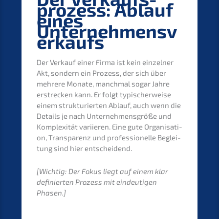
pro­zess: Ablauf
eines
Unternehmensv
erkaufs
Der Verkauf einer Firma ist kein einzel­ner
Akt, sondern ein Prozess, der sich über
mehre­re Monate, manch­mal sogar Jahre
erstre­cken kann. Er folgt typischer­wei­se
einem struk­tu­rier­ten Ablauf, auch wenn die
Details je nach Unter­neh­mens­grö­ße und
Komple­xi­tät variie­ren. Eine gute Organi­sa­ti­
on, Trans­pa­renz und profes­sio­nel­le Beglei­
tung sind hier entscheidend.
[Wichtig: Der Fokus liegt auf einem klar
definier­ten Prozess mit eindeu­ti­gen
Phasen.]