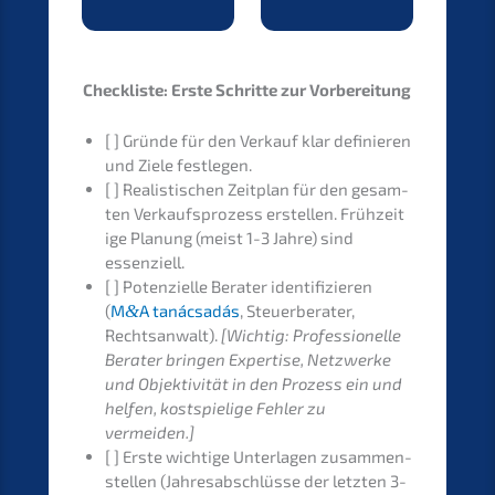
Check­lis­te: Erste Schrit­te zur Vorbereitung
[ ] Gründe für den Verkauf klar definie­ren
und Ziele festlegen.
[ ] Realis­ti­schen Zeitplan für den gesam­
ten Verkaufs­pro­zess erstel­len. Frühzei­t
i­ge Planung (meist 1-3 Jahre) sind
essenziell.
[ ] Poten­zi­el­le Berater identi­fi­zie­ren
(
M
&
A tanác­sa­dás
, Steuer­be­ra­ter,
Rechts­an­walt).
[Wichtig: Profes­sio­nel­le
Berater bringen Exper­ti­se, Netzwer­ke
und Objek­ti­vi­tät in den Prozess ein und
helfen, kostspie­li­ge Fehler zu
vermeiden.]
[ ] Erste wichti­ge Unter­la­gen zusam­men­
stel­len (Jahres­ab­schlüs­se der letzten 3-