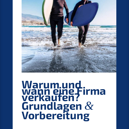
Warum und
wann eine Firma
verkau­fen?
Grund­la­gen
&
Vorbereitung