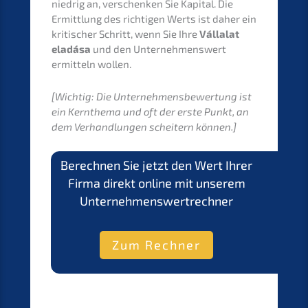
niedrig an, verschen­ken Sie Kapital. Die
Ermitt­lung des richti­gen Werts ist daher ein
kriti­scher Schritt, wenn Sie Ihre
Válla­lat
eladá­sa
und den Unter­neh­mens­wert
ermit­teln
wollen.
[Wichtig: Die Unter­neh­mens­be­wer­tung ist
ein Kernthe­ma und oft der erste Punkt, an
dem Verhand­lun­gen schei­tern können.]
Berech­nen Sie jetzt den Wert Ihrer
Firma direkt online mit unserem
Unternehmenswertrechner
Zum Rechner