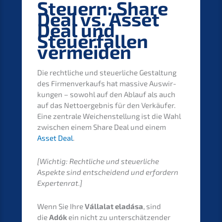
Steuern: Share
Deal vs. Asset
Deal und
Steuer­fal­len
vermeiden
Die recht­li­che und steuer­li­che Gestal­tung
des Firmen­ver­kaufs hat massi­ve Auswir­
kun­gen – sowohl auf den Ablauf als auch
auf das Netto­er­geb­nis für den Verkäu­fer.
Eine zentra­le Weichen­stel­lung ist die Wahl
zwischen einem Share Deal und einem
Asset Deal
.
[Wichtig: Recht­li­che und steuer­li­che
Aspek­te sind entschei­dend und erfor­dern
Expertenrat.]
Wenn Sie Ihre
Válla­lat eladá­sa
, sind
die
Adók
ein nicht zu unter­schät­zen­der