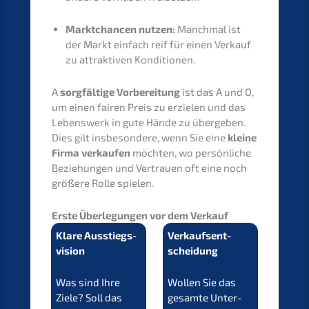
Markt­chan­cen nutzen:
Manch­mal ist
der Markt einfach reif für einen Verkauf
zu attrak­ti­ven Konditionen.
A
sorgfäl­ti­ge Vorbe­rei­tung
ist das A und O,
um einen fairen Preis zu erzie­len und das
Lebens­werk in gute Hände zu überge­ben.
Dies gilt insbe­son­de­re, wenn Sie eine
kleine
Firma verkau­fen
möchten, wo persön­li­che
Bezie­hun­gen und Vertrau­en oft eine noch
größe­re Rolle spielen.
Erste Überle­gun­gen vor dem Verkauf
Klare Ausstiegs­
Verkaufs­ent­
vi­si­on
schei­dung
Was sind Ihre
Wollen Sie das
Ziele? Soll das
gesam­te Unter­