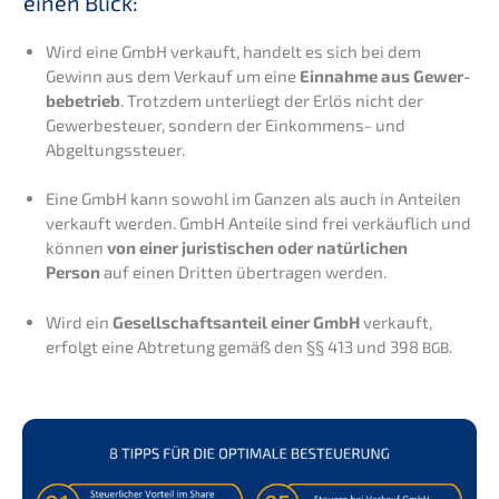
einen Blick:
Wird eine GmbH verkauft, handelt es sich bei dem
Gewinn aus dem Verkauf um eine
Einnah­me aus Gewer­
be­be­trieb
. Trotz­dem unter­liegt der Erlös nicht der
Gewer­be­steu­er, sondern der Einkom­mens- und
Abgeltungssteuer.
Eine GmbH kann sowohl im Ganzen als auch in Antei­len
verkauft werden. GmbH Antei­le sind frei verkäuf­lich und
können
von einer juris­ti­schen oder natür­li­chen
Person
auf einen Dritten übertra­gen werden.
Wird ein
Gesell­schafts­an­teil einer GmbH
verkauft,
erfolgt eine Abtre­tung gemäß den §§ 413 und 398
.
BGB