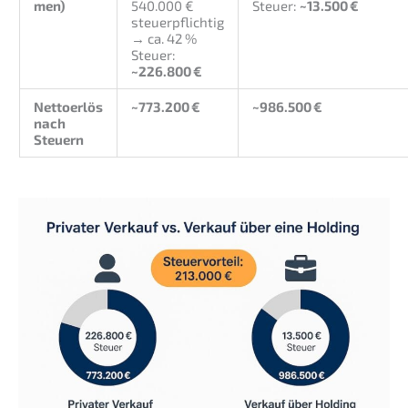
men)
540.000 €
Steuer:
~13.500 €
steuer­pflich­tig
→ ca. 42 %
Steuer:
~226.800 €
Netto­er­lös
~773.200 €
~986.500 €
nach
Steuern