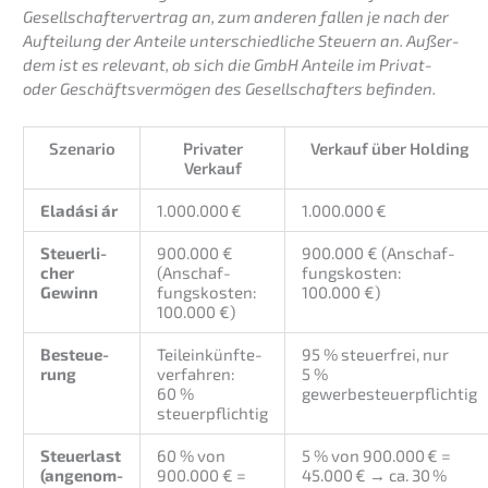
Gesell­schaf­ter­ver­trag an, zum anderen fallen je nach der
Auftei­lung der Antei­le unter­schied­li­che Steuern an. Außer­
dem ist es relevant, ob sich die GmbH Antei­le im Privat-
oder Geschäfts­ver­mö­gen des Gesell­schaf­ters befinden.
Szena­rio
Priva­ter
Verkauf über Holding
Verkauf
Eladá­si ár
1.000.000 €
1.000.000 €
Steuer­li­
900.000 €
900.000 € (Anschaf­
cher
(Anschaf­
fungs­kos­ten:
Gewinn
fungs­kos­ten:
100.000 €)
100.000 €)
Besteue­
Teilein­künf­te­
95 % steuer­frei, nur
rung
ver­fah­ren:
5 %
60 %
gewerbesteuerpflichtig
steuerpflichtig
Steuer­last
60 % von
5 % von 900.000 € =
(angenom­
900.000 € =
45.000 € → ca. 30 %