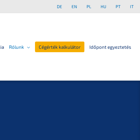
DE
EN
PL
HU
PT
IT
ia
Rólunk
Cégérték kalkulátor
Időpont egyeztetés