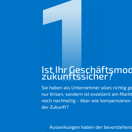
1
Ist Ihr Geschäfts­mo­
zukunftssicher?
Sie haben als Unter­neh­mer alles richtig g
nur Krisen, sondern ist exzel­lent am Mark
noch nachhal­tig - Aber wie kompen­sie­ren S
der Zukunft?
Ön és alkal­ma­zot­tai felkés­zül­tek a jövő 
len
Auswir­kun­gen haben der bevor­ste­hen­d