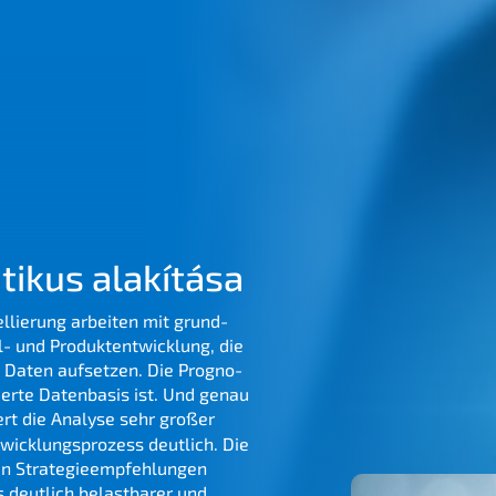
­ti­kus alakítása
lie­rung arbei­ten mit grund­
- und Produkt­ent­wick­lung, die
 Daten aufset­zen. Die Progno­
er­te Daten­ba­sis ist. Und genau
ert die Analy­se sehr großer
ick­lungs­pro­zess deutlich. Die
n Strate­gie­emp­feh­lun­gen
 deutlich belast­ba­rer und