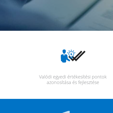
Valódi egyedi értéke­sí­té­si pontok
azono­sí­tá­sa és fejlesztése