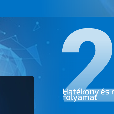
Haték­o­ny és 
folyamat