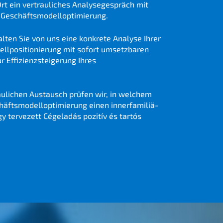
t ein vertrau­li­ches Analy­se­ge­spräch mit
 Geschäftsmodelloptimierung.
l­ten Sie von uns eine konkre­te Analy­se Ihrer
ell­po­si­tio­nie­rung mit sofort umsetz­ba­ren
Effizi­enz­stei­ge­rung Ihres
u­li­chen Austausch prüfen wir, in welchem
fts­mo­dell­op­ti­mie­rung einen inner­fa­mi­liä­
y terve­zett
Cégela­dás
pozitív és tartós