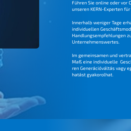
Führen Sie online oder vor Or
unseren KERN-Exper­ten für
Inner­halb weniger Tage erha
indivi­du­el­len Geschäfts­mo­d
Handlungs­emp­feh­lun­gen zur 
Unternehmenswertes.
Im gemein­sa­men und vertra
Maß eine indivi­du­el­le Geschä
ren
Generá­ció­vál­tás
vagy eg
hatást gyakorolhat.