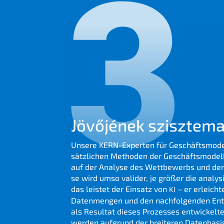
3
Jövőjé­nek szisz­te­ma
Unsere KERN-Exper­ten für Geschäfts­mo­del­
sätz­li­chen Metho­den der Geschäfts­mo­dell
auf der Analy­se des Wettbe­werbs und der
se wird umso valider, je größer die analy­si
das leistet der
Einsatz von
– er erleich­t
KI
Daten­men­gen und den nachfol­gen­den Entw
als Resul­tat dieses Prozes­ses entwi­ckel­te
werden aufgrund der breite­ren Daten­ba­sis