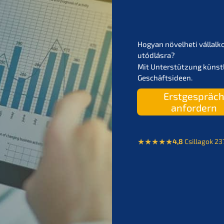
Hogyan növel­he­ti vállal­k
utódlásra?
Mit Unter­stüt­zung künst­li
Geschäftsideen.
Erstge­spräc
anfordern
4,8
Csilla­gok 2