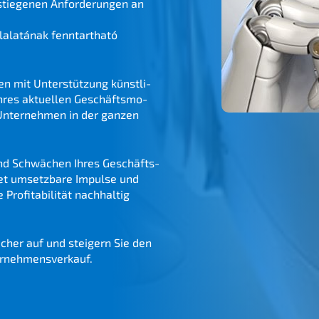
estie­ge­nen Anfor­de­run­gen an
ala­tá­nak fenntart­ha­tó
 mit Unter­stüt­zung künst­li­
Ihres aktuel­len Geschäfts­mo­
Unter­neh­men in der ganzen
 und Schwä­chen Ihres Geschäfts­
et umsetz­ba­re Impul­se und
ofi­ta­bi­li­tät nachhal­tig
i­cher auf und steigern Sie den
ternehmensverkauf.