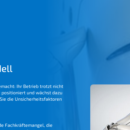
dell
emacht: Ihr Betrieb trotzt nicht
t positio­niert und wächst dazu
ie die Unsicher­heits­fak­to­ren
kihívá­saira? Melyek a közvet­
e Fachkräf­te­man­gel, die