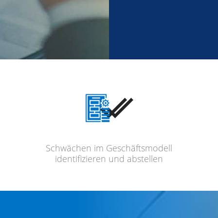
Schwä­chen im Geschäfts­mo­dell
identi­fi­zie­ren und abstellen