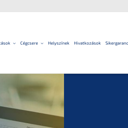
tások
Cégcsere
Helyszínek
Hivatkozások
Sikergaranc