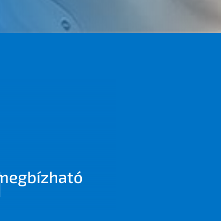
2
megbíz­ha­tó