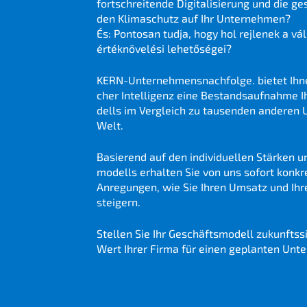
fortschrei­ten­de Digita­li­sie­rung und die g
den Klima­schutz auf Ihr Unter­neh­men?
És: Ponto­san tudja, hogy hol rejle­nek a váll
értéknö­velé­si lehetőségei?
KERN-Unternehmens­nachfolge. bietet Ihnen
cher Intel­li­genz eine Bestands­auf­nah­me 
dells im Vergleich zu tausen­den anderen 
Welt.
Basie­rend auf den indivi­du­el­len Stärken
mo­dells erhal­ten Sie von uns sofort konkr
Anregun­gen, wie Sie Ihren Umsatz und Ihre Pr
steigern.
Stellen Sie Ihr Geschäfts­mo­dell zukunfts­s
Wert Ihrer Firma für einen geplan­ten Un