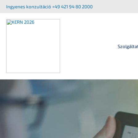
Ugrás
Ingyenes konzul­tá­ció +49 421 94 80 2000
a
tartalomra
Szolgálta