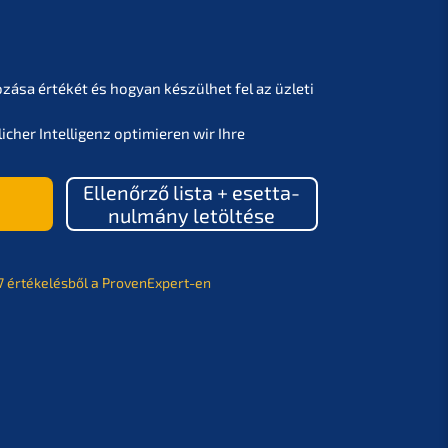
o­zá­sa értékét és hogyan készül­het fel az üzleti
­cher Intel­li­genz optimie­ren wir Ihre
h
Ellenőr­ző lista + esetta­
nul­má­ny letöltése
37 értékelés­ből a ProvenExpert-en