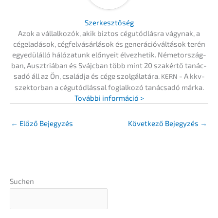
Szerkesz­tő­ség
Azok a vállal­ko­zók, akik biztos cégutód­lás­ra vágynak, a
cégela­dá­sok, cégfel­vá­sár­lá­sok és generá­ció­vál­tá­sok terén
egyedülál­ló hálóza­tunk előny­eit élvez­he­tik. Németor­szág­
ban, Ausztriá­ban és Svájc­ban több mint 20 szakértő tanác­
sa­dó áll az Ön, család­ja és cége szolgá­la­tá­ra.
- A kkv-
KERN
szektor­ban a cégutód­lás­sal foglal­ko­zó tanác­sa­dó márka.
Továb­bi információ >
←
Előző Bejegyzés
Követ­ke­ző Bejegy­zés
→
Suchen