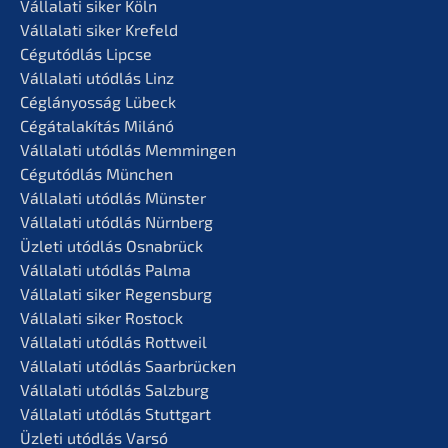
Vállala­ti siker Köln
Vállala­ti siker Krefeld
Cégutód­lás Lipcse
Vállala­ti utódlás Linz
Céglá­n­yos­ság Lübeck
Cégátalakí­tás Milánó
Vállala­ti utódlás Memmingen
Cégutód­lás München
Vállala­ti utódlás Münster
Vállala­ti utódlás Nürnberg
Üzleti utódlás Osnabrück
Vállala­ti utódlás Palma
Vállala­ti siker Regensburg
Vállala­ti siker Rostock
Vállala­ti utódlás Rottweil
Vállala­ti utódlás Saarbrücken
Vállala­ti utódlás Salzburg
Vállala­ti utódlás Stuttgart
Üzleti utódlás Varsó