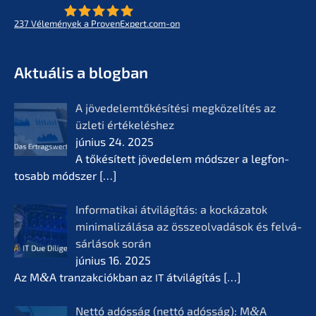
237
Vélemé­ny­ek a ProvenExpert.com-on
- Az életmű­vek jövője
KERN
Aktuá­lis a blogban
A jövedelem­tőké­sí­té­si megkö­ze­lí­tés az
üzleti értékelés­hez
június 24. 2025
A tőkésí­tett jövede­lem módszer a legfon­
tosabb módszer
[…]
Infor­ma­ti­kai átvilá­gí­tás: a kocká­z­a­tok
minima­li­zá­lá­sa az összeol­va­dá­sok és felvá­
sár­lá­sok során
június 16. 2025
Az M
&
A tranzak­ciók­ban az
átvilá­gí­tás
[…]
IT
Nettó adósság (nettó adósság): M
&
A