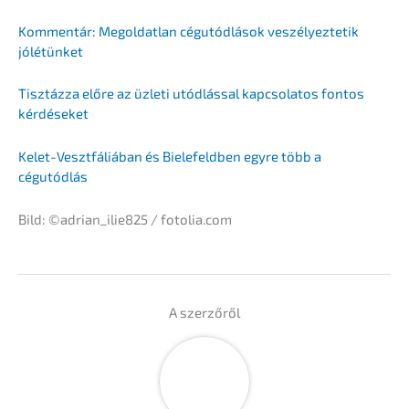
Kommen­tár: Megold­at­lan cégutód­lá­sok veszé­lyez­te­tik
jólétünket
Tisztáz­za előre az üzleti utódlás­sal kapcso­la­tos fontos
kérdéseket
Kelet-Veszt­fá­liá­ban és Biele­feld­ben egyre több a
cégutódlás
Bild: ©adrian_ilie825 / fotolia.com
A szerzőről