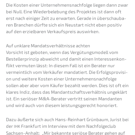
Die Kosten einer Unternehmens­nachfolge liegen dann zwar
bei Null. Eine Wieder­be­le­bung des Projek­tes ist dann oft
erst nach einiger Zeit zu erwar­ten. Gerade in überschau­ba­
ren Branchen dürfte sich ein Neustart nicht eben positiv
auf den erziel­ba­ren Verkaufs­preis auswirken.
Auf unkla­re Mandats­ver­hält­nis­se achten
Vorsicht ist geboten, wenn das Vergü­tungs­mo­dell vom
Bestel­ler­prin­zip abweicht und damit einen Inter­es­sen­kon­
flikt vermu­ten lässt: In diesem Fall ist ein Berater nur
vermeint­lich vom Verkäu­fer manda­tiert. Die Erfolgs­pro­vi­si­
on und weite­re Kosten einer Unternehmens­nachfolge
sollen aber aber vom Käufer bezahlt werden. Dies ist oft ein
klares Indiz, dass das Mandant­schafts­ver­hält­nis ungeklärt
ist. Ein seriö­ser M
&
A-Berater vertritt seinen Mandan­ten
und wird auch von diesem leistungs­ge­recht honoriert.
Dazu äußer­te sich auch Hans-Reinhart Grünbaum, Jurist bei
der
Frank­furt im Inter­view mit dem Nachfol­ge­club
IHK
Sachsen-Anhalt: „Mir bekann­te seriö­se Berater gehen auf