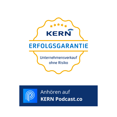
webiná­ri­um
–präsen­tiert
INGYENES
von Ingo Claus
Die 7 teuers­ten Fehler bei
der Unter­neh­mens-bewer­
tung für Käufer oder
Verkäufer
>
VÁLASZTSON
KI
EGY
KÍVÁNT
IDŐPONTOT