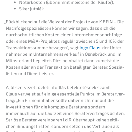
Notar­kos­ten (übernimmt meistens der Käufer);
Siker jutalék.
„
Rückbli­ckend auf die Vielzahl der Projek­te von K.E.R.N – Die
Nachfolge­spezialisten können wir sagen, dass sich die
durch­schnitt­li­chen Kosten einer Unternehmens­nachfolge
oder eines M
&
A-Projektes regulär zwischen 5 und 10% der
Trans­ak­ti­ons­sum­me bewegen“, sagt
Ingo Claus
, der Unter­
neh­mer beim Unter­nehmens­verkauf in Osnabrück und im
Münster­land beglei­tet. Dies beinhal­tet dann zumeist die
Kosten aller an der Trans­ak­ti­on betei­lig­ten Berater, Spezia­
lis­ten und Dienstleister.
A jól szerve­zett üzleti utódlás befek­te­tés­nek számít
Claus verweist auf einige essen­ti­el­le Punkte im Berater­ver­
trag: „Ein Firmen­in­ha­ber sollte daher nicht nur auf die
Inves­ti­tio­nen für die komple­xe Beratung sondern
immer auch auf die Laufzeit eines Berater­ver­tra­ges achten.
Seriö­se Berater verein­ba­ren i.d.R. überhaupt keine zeitli­
chen Bindungs­fris­ten, sondern setzen das Vertrau­en als