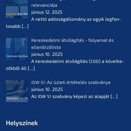
relevan­ciá­ja
június 12. 2025
A nettó adóssá­gál­lomá­ny az egyik legfon­
tosabb
[…]
Keres­ke­del­mi átvilá­gí­tás - folyamat és
ellenőr­ző­lis­ta
június 10. 2025
A keres­ke­del­mi átvilá­gí­tás (
) a követ­ke­
CDD
zők­ből áll
[…]
: Az üzleti értékelés szabvá­nya
IDW
S1
június 10. 2025
Az
szabvá­ny képezi az alapját
[…]
IDW
S1
Helyszí­nek