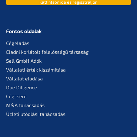
Kattint­son ide és regisztráljon
Fontos oldalak
Cégela­dás
Eladni korlá­tolt felelős­sé­gű társaság
Sell GmbH Adók
Vállala­ti érték kiszámítása
Válla­lat eladása
Due Diligence
Cégcse­re
M
&
A tanác­sa­dás
Üzleti utódlá­si tanácsadás