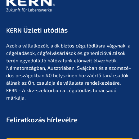
Üzleti utódlás
KERN
Azok a vállal­ko­zók, akik biztos cégutód­lás­ra vágynak, a
cégela­dá­sok, cégfel­vá­sár­lá­sok és generá­ció­vál­tá­sok
terén egyedülál­ló hálóza­tunk előny­eit élvez­he­tik.
Németor­szág­ban, Ausztriá­ban, Svájc­ban és a szomszé­
dos orszá­gok­ban 40 helyszí­nen hozzá­értő tanác­sa­dók
állnak az Ön, család­ja és vállala­ta rendel­ke­zé­sé­re.
- A kkv-szektor­ban a cégutód­lás tanác­sa­dói
KERN
márkája.
Feliratko­zás hírlevélre