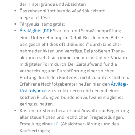
der Hinter­grün­de und Absichten
Össze­ha­son­lí­tott leendő vásár­lók célzott
megközelítése
Tárgyalá­si támogatás;
Átvilá­gí­tás (
)
: Stärken- und Schwä­chen­prü­fung
DD
einer Unter­neh­mung im Detail. Bei kleine­ren Betrie­
ben geschieht dies oft „händisch“ durch Einsicht­
nah­me der Akten und Verträ­ge. Bei größe­ren Trans­
ak­tio­nen setzt sich immer mehr eine Online-Varian­te
in digita­ler Form durch. Der Zeitauf­wand für die
Vorbe­rei­tung und Durch­füh­rung einer solchen
Prüfung durch den Käufer ist nicht zu unter­schät­zen.
Erfah­re­ne Nachfol­ge­be­ra­ter helfen hier, den
Átvilá­gí­
tá­si folyamat
zu struk­tu­rie­ren und den mit einer
solchen Prüfung verbun­de­nen Aufwand möglichst
gering zu halten.
Kosten für Steuer­be­ra­ter und Anwäl­te zur Beglei­tung
aller steuer­li­chen und recht­li­chen Frage­stel­lun­gen,
Erstel­lung eines
(Absichts­er­klä­rung) und des
LOI
Kaufvertrages;