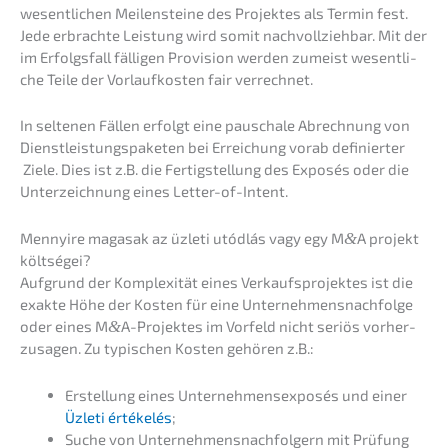
wesent­li­chen Meilen­stei­ne des Projek­tes als Termin fest.
Jede erbrach­te Leistung wird somit nachvoll­zieh­bar. Mit der
im Erfolgs­fall fälli­gen Provi­si­on werden zumeist wesent­li­
che Teile der Vorlauf­kos­ten fair verrechnet.
In selte­nen Fällen erfolgt eine pauscha­le Abrech­nung von
Dienst­leis­tungs­pa­ke­ten bei Errei­chung vorab definier­ter
Ziele. Dies ist z.B. die Fertig­stel­lung des Exposés oder die
Unter­zeich­nung eines Letter-of-Intent.
Menny­ire magas­ak az üzleti utódlás vagy egy M
&
A projekt
költségei?
Aufgrund der Komple­xi­tät eines Verkaufs­pro­jek­tes ist die
exakte Höhe der Kosten für eine Unternehmens­nachfolge
oder eines M
&
A-Projektes im Vorfeld nicht seriös vorher­
zu­sa­gen. Zu typischen Kosten gehören z.B.:
Erstel­lung eines Unter­neh­mens­ex­po­sés und einer
Üzleti értékelés
;
Suche von Unter­neh­mens­nach­fol­gern mit Prüfung