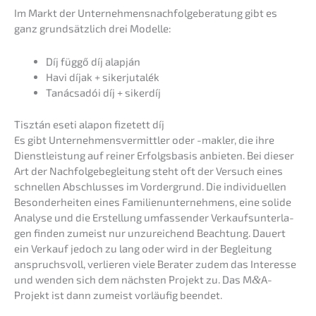
Im Markt der Unter­neh­mens­nach­fol­ge­be­ra­tung gibt es
ganz grund­sätz­lich drei Modelle:
Díj függő díj alapján
Havi díjak + sikerjutalék
Tanác­sa­dói díj + sikerdíj
Tisztán eseti alapon fizetett díj
Es gibt Unter­neh­mens­ver­mitt­ler oder -makler, die ihre
Dienst­leis­tung auf reiner Erfolgs­ba­sis anbie­ten. Bei dieser
Art der Nachfol­ge­be­glei­tung steht oft der Versuch eines
schnel­len Abschlus­ses im Vorder­grund. Die indivi­du­el­len
Beson­der­hei­ten eines Famili­en­un­ter­neh­mens, eine solide
Analy­se und die Erstel­lung umfas­sen­der Verkaufs­un­ter­la­
gen finden zumeist nur unzurei­chend Beach­tung. Dauert
ein Verkauf jedoch zu lang oder wird in der Beglei­tung
anspruchs­voll, verlie­ren viele Berater zudem das Inter­es­se
und wenden sich dem nächs­ten Projekt zu. Das M
&
A-
Projekt ist dann zumeist vorläu­fig beendet.