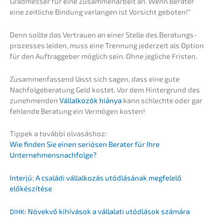
Gradmes­ser für eine Zusam­men­ar­beit an. Wenn Berater
eine zeitli­che Bindung verlan­gen ist Vorsicht geboten!“
Denn sollte das Vertrau­en an einer Stelle des Beratungs­
pro­zes­ses leiden, muss eine Trennung jeder­zeit als Option
für den Auftrag­ge­ber möglich sein. Ohne jegli­che Fristen.
Zusam­men­fas­send lässt sich sagen, dass eine gute
Nachfol­ge­be­ra­tung Geld kostet. Vor dem Hinter­grund des
zuneh­men­den
Vállal­ko­zók hiánya
kann schlech­te oder gar
fehlen­de Beratung ein Vermö­gen kosten!
Tippek a továb­bi olvasáshoz:
Wie finden Sie einen seriö­sen Berater für Ihre
Unternehmensnachfolge?
Inter­jú: A csalá­di vállal­ko­zás utódlá­sá­nak megfelelő
előkészítése
: Növek­vő kihívá­sok a vállala­ti utódlá­sok számára
DIHK