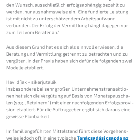
den Wunsch, ausschließ­lich erfolgs­ab­hän­gig bezahlt zu
werden, nur ausnahms­wei­se ein. Eine fundier­te Leistung
ist mit nicht zu unter­schät­zen­dem Arbeits­auf­wand
verbun­den. Der Erfolg der Vermitt­lung hängt dagegen nur
zum Teil vom Berater ab.“
Aus diesem Grund hat es sich als sinnvoll erwie­sen, die
Beratung und Vermitt­lung getrennt zu betrach­ten und zu
vergü­ten. In der Praxis haben sich dafür die folgen­den zwei
Model­le etabliert.
Havi díjak + sikerjutalék
Insbe­son­de­re bei sehr großen Unter­neh­mens­trans­ak­tio­
nen hat sich die Vergü­tung auf Basis von Monats­pau­scha­
len (sog. „Retai­nern“) mit einer nachfol­gen­den Erfolgs­pro­vi­
si­on etabliert. Für die Auftrag­ge­ber ergibt sich daraus eine
gewis­se Planbarkeit.
Im famili­en­ge­führ­ten Mittel­stand führt diese Vorge­hens­
wei­se jedoch oft in eine typische
Tanác­sa­dá­si csapda az