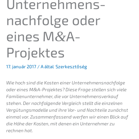
Unternehmens­
nachfolge oder
eines M
A-
&
Projektes
17. január 2017
/ A által
Szerkesztőség
Wie hoch sind die Kosten einer Unternehmens­nachfolge
oder eines M
&
A-Projektes? Diese Frage stellen sich viele
Famili­en­un­ter­neh­mer, die vor Unter­nehmens­verkauf
stehen. Der nachfol­gen­de Vergleich stellt die einzel­nen
Vergü­tungs­mo­del­le und ihre Vor- und Nachtei­le zunächst
einmal vor. Zusam­men­fas­send werfen wir einen Blick auf
die Höhe der Kosten, mit denen ein Unter­neh­mer zu
rechnen hat.