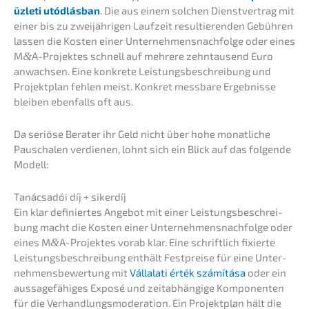
üzleti utódlás­ban
. Die aus einem solchen Dienst­ver­trag mit
einer bis zu zweijäh­ri­gen Laufzeit resul­tie­ren­den Gebüh­ren
lassen die Kosten einer Unternehmens­nachfolge oder eines
M
&
A-Projektes schnell auf mehre­re zehntau­send Euro
anwach­sen. Eine konkre­te Leistungs­be­schrei­bung und
Projekt­plan fehlen meist. Konkret messba­re Ergeb­nis­se
bleiben ebenfalls oft aus.
Da seriö­se Berater ihr Geld nicht über hohe monat­li­che
Pauscha­len verdie­nen, lohnt sich ein Blick auf das folgen­de
Modell:
Tanác­sa­dói díj + sikerdíj
Ein klar definier­tes Angebot mit einer Leistungs­be­schrei­
bung macht die Kosten einer Unternehmens­nachfolge oder
eines M
&
A-Projektes vorab klar. Eine schrift­lich fixier­te
Leistungs­be­schrei­bung enthält Festprei­se für eine Unter­
neh­mens­be­wer­tung mit
Vállala­ti érték számí­tá­sa
oder ein
aussa­ge­fä­hi­ges Exposé und zeitab­hän­gi­ge Kompo­nen­ten
für die Verhand­lungs­mo­de­ra­ti­on. Ein Projekt­plan hält die