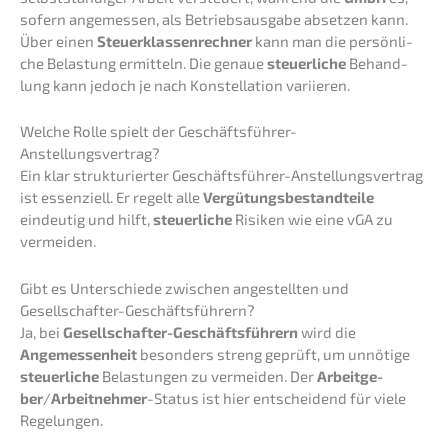
sofern angemes­sen, als Betriebs­aus­ga­be abset­zen kann.
Über einen
Steuer­klas­sen­rech­ner
kann man die persön­li­
che Belas­tung ermit­teln. Die genaue
steuer­li­che
Behand­
lung kann jedoch je nach Konstel­la­ti­on variieren.
Welche Rolle spielt der Geschäftsführer-
Anstellungsvertrag?
Ein klar struk­tu­rier­ter Geschäfts­füh­rer-Anstel­lungs­ver­trag
ist essen­zi­ell. Er regelt alle
Vergü­tungs­be­stand­tei­le
eindeu­tig und hilft,
steuer­li­che
Risiken wie eine vGA zu
vermeiden.
Gibt es Unter­schie­de zwischen angestell­ten und
Gesellschafter-Geschäftsführern?
Ja, bei
Gesell­schaf­ter-Geschäfts­füh­rern
wird die
Angemes­sen­heit
beson­ders streng geprüft, um unnöti­ge
steuer­li­che
Belas­tun­gen zu vermei­den. Der
Arbeit­ge­
ber
/
Arbeit­neh­mer
-Status ist hier entschei­dend für viele
Regelungen.