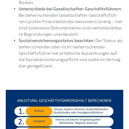
Risiken.
Unter­schie­de bei Gesell­schaf­ter-Geschäfts­füh­rern
:
Bei beherr­schen­den Gesell­schaf­ter-Geschäfts­füh­
rern prüfen Finanz­be­hör­den beson­ders streng – hier
sind lücken­lo­se Dokumen­ta­ti­on und nachvoll­zieh­ba­
re Begrün­dun­gen unerlässlich.
Sozial­ver­si­che­rungs­sta­tus beach­ten
: Der Status als
beherr­schen­der oder nicht-beherr­schen­der
Geschäfts­füh­rer hat erheb­li­che Auswir­kun­gen auf
die Sozial­ver­si­che­rungs­pflicht und sollte im Vertrag
klar geregelt sein.