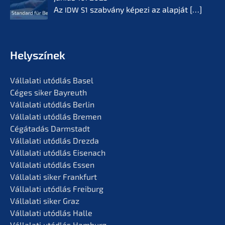
Az
szabvá­ny képezi az alapját
[…]
IDW
S1
Helyszí­nek
Vállala­ti utódlás Basel
Céges siker Bayreuth
Vállala­ti utódlás Berlin
Vállala­ti utódlás Bremen
Cégáta­dás Darmstadt
Vállala­ti utódlás Drezda
Vállala­ti utódlás Eisenach
Vállala­ti utódlás Essen
Vállala­ti siker Frankfurt
Vállala­ti utódlás Freiburg
Vállala­ti siker Graz
Vállala­ti utódlás Halle
Vállala­ti utódlás Hamburg