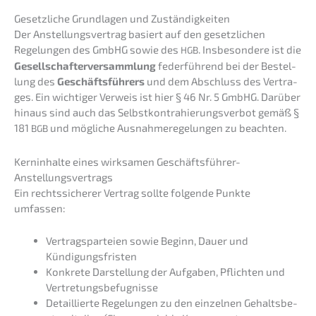
Gesetz­li­che Grund­la­gen und Zuständigkeiten
Der Anstel­lungs­ver­trag basiert auf den gesetz­li­chen
Regelun­gen des GmbHG sowie des
. Insbe­son­de­re ist die
HGB
Gesell­schaf­ter­ver­samm­lung
feder­füh­rend bei der Bestel­
lung des
Geschäfts­füh­rers
und dem Abschluss des Vertra­
ges. Ein wichti­ger Verweis ist hier § 46 Nr. 5 GmbHG. Darüber
hinaus sind auch das Selbst­kon­tra­hie­rungs­ver­bot gemäß §
181
und mögli­che Ausnah­me­re­ge­lun­gen zu beachten.
BGB
Kernin­hal­te eines wirksa­men Geschäftsführer-
Anstellungsvertrags
Ein rechts­si­che­rer Vertrag sollte folgen­de Punkte
umfassen:
Vertrags­par­tei­en sowie Beginn, Dauer und
Kündigungsfristen
Konkre­te Darstel­lung der Aufga­ben, Pflich­ten und
Vertretungsbefugnisse
Detail­lier­te Regelun­gen zu den einzel­nen Gehalts­be­