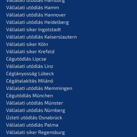
Vállala­ti utódlás Hamm
Vállala­ti utódlás Hannover
Vállala­ti utódlás Heidelberg
Vállala­ti siker Ingolstadt
Vállala­ti utódlás Kaiserslautern
Vállala­ti siker Köln
Vállala­ti siker Krefeld
Cégutód­lás Lipcse
Vállala­ti utódlás Linz
Céglá­n­yos­ság Lübeck
Cégátalakí­tás Milánó
Vállala­ti utódlás Memmingen
Cégutód­lás München
Vállala­ti utódlás Münster
Vállala­ti utódlás Nürnberg
Üzleti utódlás Osnabrück
Vállala­ti utódlás Palma
Vállala­ti siker Regensburg