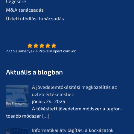
Cégcse­re
M
&
A tanác­sa­dás
Üzleti utódlá­si tanácsadás
237
Vélemé­ny­ek a ProvenExpert.com-on
- Az életmű­vek jövője
KERN
Aktuá­lis a blogban
A jövedelem­tőké­sí­té­si megkö­ze­lí­tés az
üzleti értékelés­hez
június 24. 2025
A tőkésí­tett jövede­lem módszer a legfon­
tosabb módszer
[…]
Infor­ma­ti­kai átvilá­gí­tás: a kocká­z­a­tok