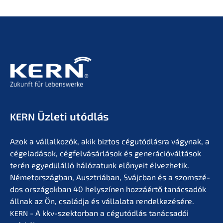
Üzleti utódlás
KERN
Azok a vállal­ko­zók, akik biztos cégutód­lás­ra vágynak, a
cégela­dá­sok, cégfel­vá­sár­lá­sok és generá­ció­vál­tá­sok
terén egyedülál­ló hálóza­tunk előny­eit élvez­he­tik.
Németor­szág­ban, Ausztriá­ban, Svájc­ban és a szomszé­
dos orszá­gok­ban 40 helyszí­nen hozzá­értő tanác­sa­dók
állnak az Ön, család­ja és vállala­ta rendel­ke­zé­sé­re.
- A kkv-szektor­ban a cégutód­lás tanác­sa­dói
KERN