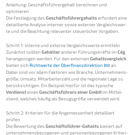
Anlei­tung: Geschäfts­füh­rer­ge­halt berech­nen und
optimieren
Die Festle­gung des
Geschäfts­füh­rer­ge­halts
erfor­dert eine
detail­lier­te Analy­se inter­ner sowie exter­ner Vergleichs­wer­
te und die Beach­tung relevan­ter steuer­li­cher Vorgaben.
Schritt 1: Inter­ne und exter­ne Vergleichs­wer­te ermitteln
Zunächst sollten
Gehäl­ter
anderer Führungs­kräf­te im
Cég
heran­ge­zo­gen werden. Für den exter­nen
Gehalts­ver­gleich
bieten sich
Richt­wer­te der Oberfi­nanz­di­rek­ti­on
an.
BW
Dabei sind vor allem Fakto­ren wie Branche, Unter­neh­mens­
grö­ße, Umsatz, Mitar­bei­ter­zahl und die regio­na­le Lage zu
berück­sich­ti­gen. Ein Beispiel hierfür ist das typische
Verdienst
eines
Geschäfts­füh­rers einer GmbH
im Mittel­
stand, welches häufig als Bezugs­grö­ße verwen­det wird.
Schritt 2: Krite­ri­en für die Angemes­sen­heit detail­liert
prüfen
Die Bewer­tung des
Geschäfts­füh­rer-Gehalts
basiert auf
unter­neh­mens­be­zo­ge­nen und perso­nen­be­zo­ge­nen Krite­ri­