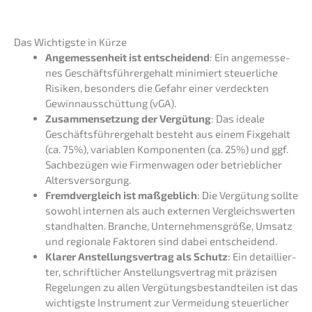
Das Wichtigs­te in Kürze
Angemes­sen­heit ist entschei­dend
: Ein angemes­se­
nes Geschäfts­füh­rer­ge­halt minimiert steuer­li­che
Risiken, beson­ders die Gefahr einer verdeck­ten
Gewinn­aus­schüt­tung (vGA).
Zusam­men­set­zung der Vergü­tung
: Das ideale
Geschäfts­füh­rer­ge­halt besteht aus einem Fixge­halt
(ca. 75%), varia­blen Kompo­nen­ten (ca. 25%) und ggf.
Sachbe­zü­gen wie Firmen­wa­gen oder betrieb­li­cher
Altersversorgung.
Fremd­ver­gleich ist maßgeb­lich
: Die Vergü­tung sollte
sowohl inter­nen als auch exter­nen Vergleichs­wer­ten
stand­hal­ten. Branche, Unter­neh­mens­grö­ße, Umsatz
und regio­na­le Fakto­ren sind dabei entscheidend.
Klarer Anstel­lungs­ver­trag als Schutz
: Ein detail­lier­
ter, schrift­li­cher Anstel­lungs­ver­trag mit präzi­sen
Regelun­gen zu allen Vergü­tungs­be­stand­tei­len ist das
wichtigs­te Instru­ment zur Vermei­dung steuer­li­cher