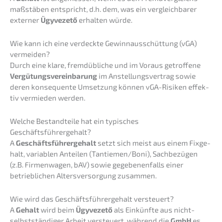
maß­stä­ben entspricht, d.h. dem, was ein vergleich­ba­rer
exter­ner
Ügyve­ze­tő
erhal­ten würde.
Wie kann ich eine verdeck­te Gewinn­aus­schüt­tung (vGA)
vermeiden?
Durch eine klare, fremd­üb­li­che und im Voraus getrof­fe­ne
Vergü­tungs­ver­ein­ba­rung
im Anstel­lungs­ver­trag sowie
deren konse­quen­te Umset­zung können vGA-Risiken effek­
tiv vermie­den werden.
Welche Bestand­tei­le hat ein typisches
Geschäftsführergehalt?
A
Geschäfts­füh­rer­ge­halt
setzt sich meist aus einem Fixge­
halt, varia­blen Antei­len (Tantiemen/Boni), Sachbe­zü­gen
(z.B. Firmen­wa­gen, bAV) sowie gegebe­nen­falls einer
betrieb­li­chen Alters­ver­sor­gung zusammen.
Wie wird das Geschäfts­füh­rer­ge­halt versteuert?
A
Gehalt
wird beim
Ügyve­ze­tő
als Einkünf­te aus nicht­
selbst­stän­di­ger Arbeit versteu­ert, während die
GmbH
es,