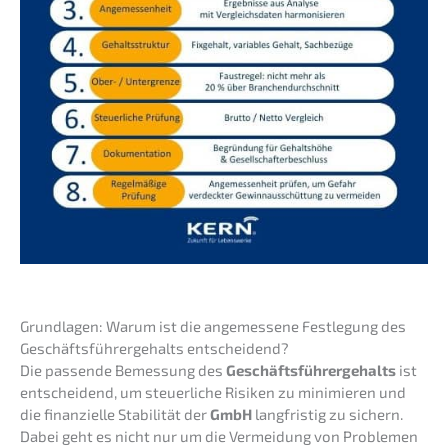
Grund­la­gen: Warum ist die angemes­se­ne Festle­gung des
Geschäfts­füh­rer­ge­halts entscheidend?
Die passen­de Bemes­sung des
Geschäfts­füh­rer­ge­halts
ist
entschei­dend, um steuer­li­che Risiken zu minimie­ren und
die finan­zi­el­le Stabi­li­tät der
GmbH
langfris­tig zu sichern.
Dabei geht es nicht nur um die Vermei­dung von Proble­men