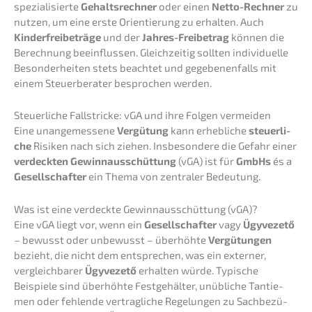
spezia­li­sier­te
Gehalts­rech­ner
oder einen
Netto-Rechner
zu
nutzen, um eine erste Orien­tie­rung zu erhal­ten. Auch
Kinder­frei­be­trä­ge
und der
Jahres-Freibe­trag
können die
Berech­nung beein­flus­sen. Gleich­zei­tig sollten indivi­du­el­le
Beson­der­hei­ten stets beach­tet und gegebe­nen­falls mit
einem Steuer­be­ra­ter bespro­chen werden.
Steuer­li­che Fallstri­cke: vGA und ihre Folgen vermeiden
Eine unange­mes­se­ne
Vergü­tung
kann erheb­li­che
steuer­li­
che
Risiken nach sich ziehen. Insbe­son­de­re die Gefahr einer
verdeck­ten Gewinn­aus­schüt­tung
(vGA) ist für
GmbHs
és a
Gesell­schaf­ter
ein Thema von zentra­ler Bedeutung.
Was ist eine verdeck­te Gewinn­aus­schüt­tung (vGA)?
Eine vGA liegt vor, wenn ein
Gesell­schaf­ter
vagy
Ügyve­ze­tő
– bewusst oder unbewusst – überhöh­te
Vergü­tun­gen
bezieht, die nicht dem entspre­chen, was ein exter­ner,
vergleich­ba­rer
Ügyve­ze­tő
erhal­ten würde. Typische
Beispie­le sind überhöh­te Festge­häl­ter, unübli­che Tantie­
men oder fehlen­de vertrag­li­che Regelun­gen zu Sachbe­zü­