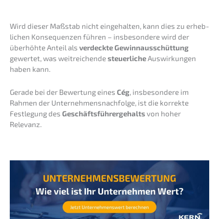
Wird dieser Maßstab nicht einge­hal­ten, kann dies zu erheb­
li­chen Konse­quen­zen führen – insbe­son­de­re wird der
überhöh­te Anteil als
verdeck­te Gewinn­aus­schüt­tung
gewer­tet, was weitrei­chen­de
steuer­li­che
Auswir­kun­gen
haben kann.
Gerade bei der Bewer­tung eines
Cég
, insbe­son­de­re im
Rahmen der Unternehmens­nachfolge, ist die korrek­te
Festle­gung des
Geschäfts­füh­rer­ge­halts
von hoher
Relevanz.