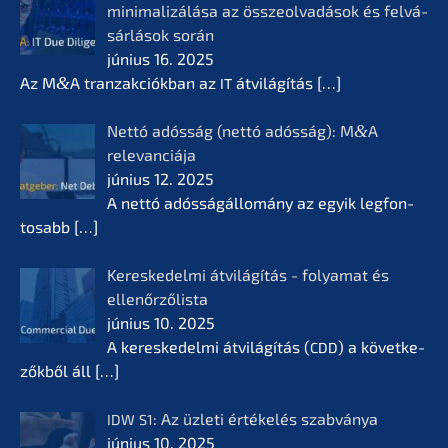
minima­li­zá­lá­sa az összeol­va­dá­sok és felvá­
sár­lá­sok során
június 16. 2025
Az M
&
A tranzak­ciók­ban az
átvilá­gí­tás
[…]
IT
Nettó adósság (nettó adósság): M
&
A
relevan­ciá­ja
június 12. 2025
A nettó adóssá­gál­lomá­ny az egyik legfon­
tosabb
[…]
Keres­ke­del­mi átvilá­gí­tás - folyamat és
ellenőr­ző­lis­ta
június 10. 2025
A keres­ke­del­mi átvilá­gí­tás (
) a követ­ke­
CDD
zők­ből áll
[…]
: Az üzleti értékelés szabvá­nya
IDW
S1
június 10. 2025