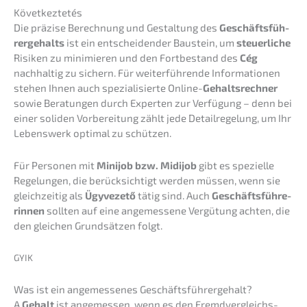
Követ­kez­te­tés
Die präzi­se Berech­nung und Gestal­tung des
Geschäfts­füh­
rer­ge­halts
ist ein entschei­den­der Baustein, um
steuer­li­che
Risiken zu minimie­ren und den Fortbe­stand des
Cég
nachhal­tig zu sichern. Für weiter­füh­ren­de Infor­ma­tio­nen
stehen Ihnen auch spezia­li­sier­te Online-
Gehalts­rech­ner
sowie Beratun­gen durch Exper­ten zur Verfü­gung – denn bei
einer soliden Vorbe­rei­tung zählt jede Detail­re­ge­lung, um Ihr
Lebens­werk optimal zu schützen.
Für Perso­nen mit
Minijob bzw. Midijob
gibt es spezi­el­le
Regelun­gen, die berück­sich­tigt werden müssen, wenn sie
gleich­zei­tig als
Ügyve­ze­tő
tätig sind. Auch
Geschäfts­füh­re­
rin­nen
sollten auf eine angemes­se­ne Vergü­tung achten, die
den gleichen Grund­sät­zen folgt.
GYIK
Was ist ein angemes­se­nes Geschäftsführergehalt?
A
Gehalt
ist angemes­sen, wenn es den Fremd­ver­gleichs­