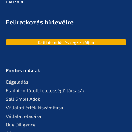
márkája.
Feliratko­zás hírlevélre
Kattint­son ide és regisztráljon
Fontos oldalak
Cégela­dás
Eladni korlá­tolt felelős­sé­gű társaság
Sell GmbH Adók
Vállala­ti érték kiszámítása
Válla­lat eladása
Due Diligence