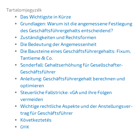
Tarta­lom­jegy­zék
Das Wichtigs­te in Kürze
Grund­la­gen: Warum ist die angemes­se­ne Festle­gung
des Geschäfts­füh­rer­ge­halts entscheidend?
Zustän­dig­kei­ten und Rechtsformen
Die Bedeu­tung der Angemessenheit
Die Baustei­ne eines Geschäfts­füh­rer­ge­halts: Fixum,
Tantie­me
&
Co.
Sonder­fall: Gehalts­er­hö­hung für Gesellschafter-
Geschäftsführer
Anlei­tung: Geschäfts­füh­rer­ge­halt berech­nen und
optimieren
Steuer­li­che Fallstri­cke: vGA und ihre Folgen
vermeiden
Wichti­ge recht­li­che Aspek­te und der Anstel­lungs­ver­
trag für Geschäftsführer
Követ­kez­te­tés
GYIK