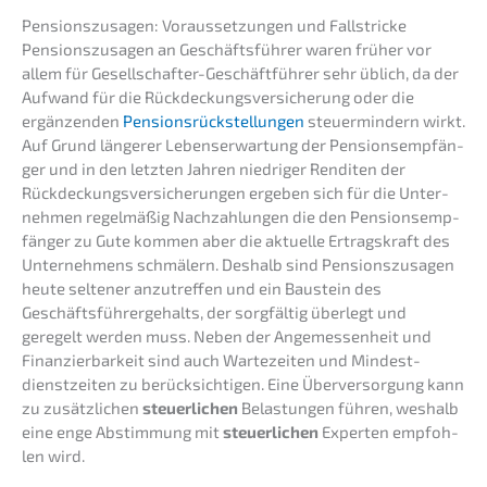
Pensi­ons­zu­sa­gen: Voraus­set­zun­gen und Fallstricke
Pensi­ons­zu­sa­gen an Geschäfts­füh­rer waren früher vor
allem für Gesell­schaf­ter-Geschäft­füh­rer sehr üblich, da der
Aufwand für die Rückde­ckungs­ver­si­che­rung oder die
ergän­zen­den
Pensi­ons­rück­stel­lun­gen
steuer­min­dern wirkt.
Auf Grund länge­rer Lebens­er­war­tung der Pensi­ons­emp­fän­
ger und in den letzten Jahren niedri­ger Rendi­ten der
Rückde­ckungs­ver­si­che­run­gen ergeben sich für die Unter­
neh­men regel­mä­ßig Nachzah­lun­gen die den Pensi­ons­emp­
fän­ger zu Gute kommen aber die aktuel­le Ertrags­kraft des
Unter­neh­mens schmä­lern. Deshalb sind Pensi­ons­zu­sa­gen
heute selte­ner anzutref­fen und ein Baustein des
Geschäfts­füh­rer­ge­halts, der sorgfäl­tig überlegt und
geregelt werden muss. Neben der Angemes­sen­heit und
Finan­zier­bar­keit sind auch Warte­zei­ten und Mindest­
dienst­zei­ten zu berück­sich­ti­gen. Eine Überver­sor­gung kann
zu zusätz­li­chen
steuer­li­chen
Belas­tun­gen führen, weshalb
eine enge Abstim­mung mit
steuer­li­chen
Exper­ten empfoh­
len wird.