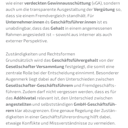
wie einer
verdeck­ten Gewinn­aus­schüt­tung
(vGA), sondern
auch um die trans­pa­ren­te Ausge­stal­tung der
Vergü­tung
so,
dass sie einem Fremd­ver­gleich stand­hält. Für
Unternehmer:innen
és
Geschäftsführer:innen
ist es
unabding­bar, dass das
Gehalt
in einem angemes­se­nen
Rahmen angesie­delt ist – sowohl aus inter­ner als auch
exter­ner Perspektive.
Zustän­dig­kei­ten und Rechtsformen
Grund­sätz­lich wird das
Geschäfts­füh­rer­ge­halt
von der
Gesell­schaf­ter Versamm­lung
festge­legt, die somit eine
zentra­le Rolle bei der Entschei­dung einnimmt. Beson­de­rer
Augen­merk liegt dabei auf den Unter­schie­den zwischen
Gesell­schaf­ter-Geschäfts­füh­rern
und Fremd­ge­schäfts­
füh­rern. Zudem darf nicht verges­sen werden, dass es für
das
Adóhi­vat­al
relevant ist, den Unter­schied zwischen
angestell­ten
und selbst­stän­di­gen
GmbH-Geschäfts­füh­
rern
klar abzugren­zen. Eine genaue Regelung der Zustän­
dig­kei­ten in einer Geschäfts­füh­rer­ord­nung hilft dabei,
etwaige Konflik­te und Missver­ständ­nis­se zu vermeiden.