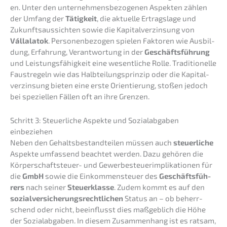
en. Unter den unter­neh­mens­be­zo­ge­nen Aspek­ten zählen
der Umfang der
Tätig­keit
, die aktuel­le Ertrags­la­ge und
Zukunfts­aus­sich­ten sowie die Kapital­ver­zin­sung von
Vállala­tok
. Perso­nen­be­zo­gen spielen Fakto­ren wie Ausbil­
dung, Erfah­rung, Verant­wor­tung in der
Geschäfts­füh­rung
und Leistungs­fä­hig­keit eine wesent­li­che Rolle. Tradi­tio­nel­le
Faust­re­geln wie das Halbtei­lungs­prin­zip oder die Kapital­
ver­zin­sung bieten eine erste Orien­tie­rung, stoßen jedoch
bei spezi­el­len Fällen oft an ihre Grenzen.
Schritt 3: Steuer­li­che Aspek­te und Sozial­ab­ga­ben
einbeziehen
Neben den Gehalts­be­stand­tei­len müssen auch
steuer­li­che
Aspek­te umfas­send beach­tet werden. Dazu gehören die
Körper­schaft­steu­er- und Gewer­be­steu­er­im­pli­ka­tio­nen für
die
GmbH
sowie die Einkom­men­steu­er des
Geschäfts­füh­
rers
nach seiner
Steuer­klas­se
. Zudem kommt es auf den
sozial­ver­si­che­rungs­recht­li­chen
Status an – ob beherr­
schend oder nicht, beein­flusst dies maßgeb­lich die Höhe
der Sozial­ab­ga­ben. In diesem Zusam­men­hang ist es ratsam,