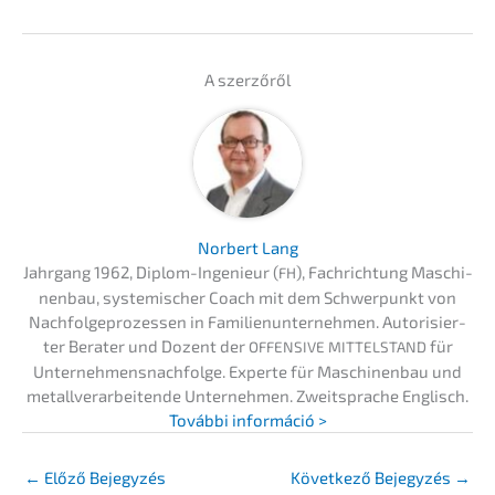
A szerzőről
Norbert Lang
Jahrgang 1962, Diplom-Ingenieur (
), Fachrich­tung Maschi­
FH
nen­bau, syste­mi­scher Coach mit dem Schwer­punkt von
Nachfol­ge­pro­zes­sen in Famili­en­un­ter­neh­men. Autori­sier­
ter Berater und Dozent der
für
OFFENSIVE
MITTELSTAND
Unternehmens­nachfolge. Exper­te für Maschi­nen­bau und
metall­ver­ar­bei­ten­de Unter­neh­men. Zweit­spra­che Englisch.
Továb­bi információ >
←
Előző Bejegyzés
Követ­ke­ző Bejegy­zés
→