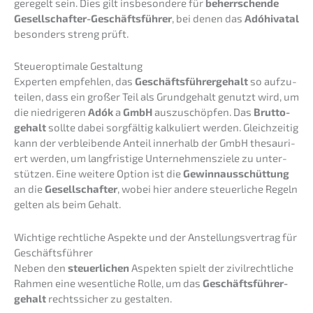
geregelt sein. Dies gilt insbe­son­de­re für
beherr­schen­de
Gesell­schaf­ter-Geschäfts­füh­rer
, bei denen das
Adóhi­vat­al
beson­ders streng prüft.
Steuer­op­ti­ma­le Gestaltung
Exper­ten empfeh­len, das
Geschäfts­füh­rer­ge­halt
so aufzu­
tei­len, dass ein großer Teil als Grund­ge­halt genutzt wird, um
die niedri­ge­ren
Adók
a
GmbH
auszu­schöp­fen. Das
Brutto­
ge­halt
sollte dabei sorgfäl­tig kalku­liert werden. Gleich­zei­tig
kann der verblei­ben­de Anteil inner­halb der GmbH thesau­ri­
ert werden, um langfris­ti­ge Unter­neh­mens­zie­le zu unter­
stüt­zen. Eine weite­re Option ist die
Gewinn­aus­schüt­tung
an die
Gesell­schaf­ter
, wobei hier andere steuer­li­che Regeln
gelten als beim Gehalt.
Wichti­ge recht­li­che Aspek­te und der Anstel­lungs­ver­trag für
Geschäftsführer
Neben den
steuer­li­chen
Aspek­ten spielt der zivil­recht­li­che
Rahmen eine wesent­li­che Rolle, um das
Geschäfts­füh­rer­
ge­halt
rechts­si­cher zu gestalten.