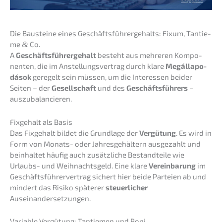
Die Baustei­ne eines Geschäfts­füh­rer­ge­halts: Fixum, Tantie­
me
&
Co.
A
Geschäfts­füh­rer­ge­halt
besteht aus mehre­ren Kompo­
nen­ten, die im Anstel­lungs­ver­trag durch klare
Megáll­a­po­
dá­sok
geregelt sein müssen, um die Inter­es­sen beider
Seiten – der
Gesell­schaft
und des
Geschäfts­füh­rers
–
auszubalancieren.
Fixge­halt als Basis
Das Fixge­halt bildet die Grund­la­ge der
Vergü­tung
. Es wird in
Form von Monats- oder Jahres­ge­häl­tern ausge­zahlt und
beinhal­tet häufig auch zusätz­li­che Bestand­tei­le wie
Urlaubs- und Weihnachts­geld. Eine klare
Verein­ba­rung
im
Geschäfts­füh­rer­ver­trag sichert hier beide Partei­en ab und
mindert das Risiko späte­rer
steuer­li­cher
Auseinandersetzungen.
Varia­ble Vergü­tung: Tantie­men und Boni