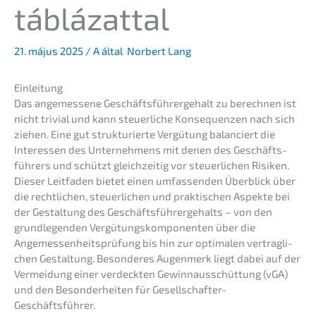
táblázattal
21. május 2025
/ A által
Norbert Lang
Einlei­tung
Das angemes­se­ne Geschäfts­füh­rer­ge­halt zu berech­nen ist
nicht trivi­al und kann steuer­li­che Konse­quen­zen nach sich
ziehen. Eine gut struk­tu­rier­te Vergü­tung balan­ciert die
Inter­es­sen des Unter­neh­mens mit denen des Geschäfts­
füh­rers und schützt gleich­zei­tig vor steuer­li­chen Risiken.
Dieser Leitfa­den bietet einen umfas­sen­den Überblick über
die recht­li­chen, steuer­li­chen und prakti­schen Aspek­te bei
der Gestal­tung des Geschäfts­füh­rer­ge­halts – von den
grund­le­gen­den Vergü­tungs­kom­po­nen­ten über die
Angemes­sen­heits­prü­fung bis hin zur optima­len vertrag­li­
chen Gestal­tung. Beson­de­res Augen­merk liegt dabei auf der
Vermei­dung einer verdeck­ten Gewinn­aus­schüt­tung (vGA)
und den Beson­der­hei­ten für Gesellschafter-
Geschäftsführer.