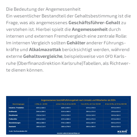
Die Bedeu­tung der Angemessenheit
Ein wesent­li­cher Bestand­teil der Gehalts­be­stim­mung ist die
Frage, was als angemes­se­nes
Geschäfts­füh­rer-Gehalt
zu
verste­hen ist. Hierbei spielt die
Angemes­sen­heit
durch
inter­nen und exter­nen Fremd­ver­gleich eine zentra­le Rolle:
Im inter­nen Vergleich sollten
Gehäl­ter
anderer Führungs­
kräf­te und
Alkal­ma­zot­tak
berück­sich­tigt werden, während
exter­ne
Gehalts­ver­glei­che
, beispiels­wei­se von
Karls­
OFD
ru­he (Oberfi­nanz­di­rek­ti­on Karlsruhe)Tabellen, als Richt­wer­
te dienen können.