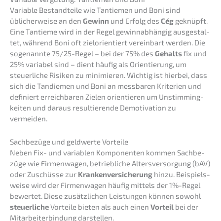
Varia­ble Bestand­tei­le wie Tantie­men und Boni sind
üblicher­wei­se an den
Gewinn
und Erfolg des
Cég
geknüpft.
Eine Tantie­me wird in der Regel gewin­n­ab­hän­gig ausge­stal­
tet, während Boni oft zielori­en­tiert verein­bart werden. Die
sogenann­te 75/25-Regel – bei der 75% des
Gehalts
fix und
25% varia­bel sind – dient häufig als Orien­tie­rung, um
steuer­li­che Risiken zu minimie­ren. Wichtig ist hierbei, dass
sich die Tandie­men und Boni an messba­ren Krite­ri­en und
definiert erreich­ba­ren Zielen orien­tie­ren um Unstim­ming­
kei­ten und daraus resul­tie­ren­de Demoti­va­ti­on zu
vermeiden.
Sachbe­zü­ge und geldwer­te Vorteile
Neben Fix- und varia­blen Kompo­nen­ten kommen Sachbe­
zü­ge wie Firmen­wa­gen, betrieb­li­che Alters­ver­sor­gung (bAV)
oder Zuschüs­se zur
Kranken­ver­si­che­rung
hinzu. Beispiels­
wei­se wird der Firmen­wa­gen häufig mittels der 1%-Regel
bewer­tet. Diese zusätz­li­chen Leistun­gen können sowohl
steuer­li­che
Vortei­le bieten als auch einen
Vorteil
bei der
Mitar­bei­ter­bin­dung darstellen.