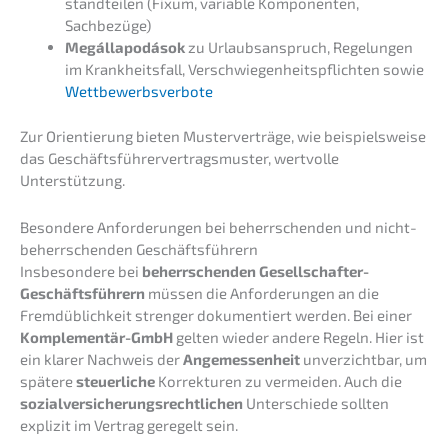
stand­tei­len (Fixum, varia­ble Kompo­nen­ten,
Sachbezüge)
Megáll­a­po­dá­sok
zu Urlaubs­an­spruch, Regelun­gen
im Krank­heits­fall, Verschwie­gen­heits­pflich­ten sowie
Wettbe­werbs­ver­bo­te
Zur Orien­tie­rung bieten Muster­ver­trä­ge, wie beispiels­wei­se
das Geschäfts­füh­rer­ver­trags­mus­ter, wertvol­le
Unterstützung.
Beson­de­re Anfor­de­run­gen bei beherr­schen­den und nicht-
beherr­schen­den Geschäftsführern
Insbe­son­de­re bei
beherr­schen­den Gesell­schaf­ter-
Geschäfts­füh­rern
müssen die Anfor­de­run­gen an die
Fremd­üb­lich­keit stren­ger dokumen­tiert werden. Bei einer
Komple­men­tär-GmbH
gelten wieder andere Regeln. Hier ist
ein klarer Nachweis der
Angemes­sen­heit
unver­zicht­bar, um
späte­re
steuer­li­che
Korrek­tu­ren zu vermei­den. Auch die
sozial­ver­si­che­rungs­recht­li­chen
Unter­schie­de sollten
expli­zit im Vertrag geregelt sein.