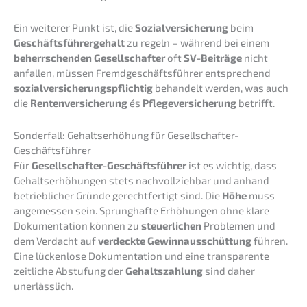
Ein weite­rer Punkt ist, die
Sozial­ver­si­che­rung
beim
Geschäfts­füh­rer­ge­halt
zu regeln – während bei einem
beherr­schen­den Gesell­schaf­ter
oft
SV-Beiträ­ge
nicht
anfal­len, müssen Fremd­ge­schäfts­füh­rer entspre­chend
sozial­ver­si­che­rungs­pflich­tig
behan­delt werden, was auch
die
Renten­ver­si­che­rung
és
Pflege­ver­si­che­rung
betrifft.
Sonder­fall: Gehalts­er­hö­hung für Gesellschafter-
Geschäftsführer
Für
Gesell­schaf­ter-Geschäfts­füh­rer
ist es wichtig, dass
Gehalts­er­hö­hun­gen stets nachvoll­zieh­bar und anhand
betrieb­li­cher Gründe gerecht­fer­tigt sind. Die
Höhe
muss
angemes­sen sein. Sprung­haf­te Erhöhun­gen ohne klare
Dokumen­ta­ti­on können zu
steuer­li­chen
Proble­men und
dem Verdacht auf
verdeck­te Gewinn­aus­schüt­tung
führen.
Eine lücken­lo­se Dokumen­ta­ti­on und eine trans­pa­ren­te
zeitli­che Abstu­fung der
Gehalts­zah­lung
sind daher
unerlässlich.