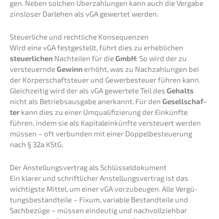
gen. Neben solchen Überzah­lun­gen kann auch die Verga­be
zinslo­ser Darle­hen als vGA gewer­tet werden.
Steuer­li­che und recht­li­che Konsequenzen
Wird eine vGA festge­stellt, führt dies zu erheb­li­chen
steuer­li­chen
Nachtei­len für die
GmbH
: So wird der zu
versteu­ern­de
Gewinn
erhöht, was zu Nachzah­lun­gen bei
der Körper­schaft­steu­er und Gewer­be­steu­er führen kann.
Gleich­zei­tig wird der als vGA gewer­te­te Teil des
Gehalts
nicht als Betriebs­aus­ga­be anerkannt. Für den
Gesell­schaf­
ter
kann dies zu einer Umqua­li­fi­zie­rung der Einkünf­te
führen, indem sie als Kapital­ein­künf­te versteu­ert werden
müssen – oft verbun­den mit einer Doppel­be­steue­rung
nach § 32a KStG.
Der Anstel­lungs­ver­trag als Schlüsseldokument
Ein klarer und schrift­li­cher Anstel­lungs­ver­trag ist das
wichtigs­te Mittel, um einer vGA vorzu­beu­gen. Alle Vergü­
tungs­be­stand­tei­le – Fixum, varia­ble Bestand­tei­le und
Sachbe­zü­ge – müssen eindeu­tig und nachvoll­zieh­bar