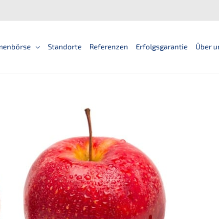
men­bör­se
Standorte
Referen­zen
Erfolgs­ga­ran­tie
Über u