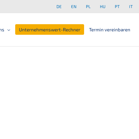
DE
EN
PL
HU
PT
IT
ns
Unter­neh­mens­wert-Rechner
Termin verein­ba­ren