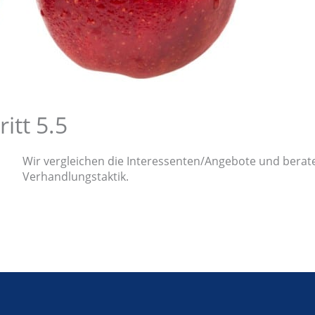
ritt 5.5
Wir verglei­chen die Interessenten/Angebote und beraten
Verhandlungstaktik.