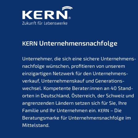
Unternehmens­nachfolge
KERN
Unter­neh­mer, die sich eine siche­re Unternehmens­
nachfolge wünschen, profi­tie­ren von unserem
einzig­ar­ti­gen Netzwerk für den Unter­nehmens­
verkauf, Unter­nehmens­kauf und Generations­
wechsel. Kompe­ten­te Berater:innen an 40 Stand­
or­ten in Deutsch­land, Öster­reich, der Schweiz und
angren­zen­den Ländern setzen sich für Sie, Ihre
Familie und Ihr Unter­neh­men ein.
– Die
KERN
Beratungs­mar­ke für Unternehmens­nachfolge im
Mittelstand.