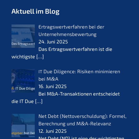
Aktuell im Blog
Ertrags­wert­ver­fah­ren bei der
Unternehmensbewertung
24. Juni 2025
Das Ertrags­wert­ver­fah­ren ist die
wichtigs­te
[…]
Due Diligence: Risiken minimie­ren
IT
bei M
&
A
16. Juni 2025
Bei M&A-Transaktionen entschei­det
die IT Due
[…]
Net Debt (Netto­ver­schul­dung): Formel,
Berech­nung und M
&
A-Relevanz
12. Juni 2025
Net Debt (ND) ist eine der wichtigs­ten