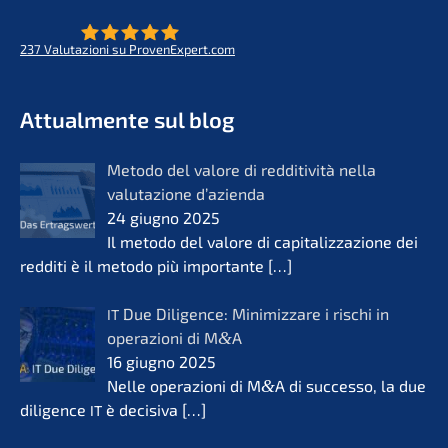
237
Valuta­zio­ni su ProvenExpert.com
- Futuro per opere di vita
KERN
Attual­men­te sul blog
Metodo del valore di reddi­ti­vi­tà nella
valuta­zio­ne d’azi­en­da
24 giugno 2025
Il metodo del valore di capita­liz­za­zio­ne dei
reddi­ti è il metodo più importan­te
[…]
Due Diligence: Minimiz­za­re i rischi in
IT
opera­zio­ni di M
&
A
16 giugno 2025
Nelle opera­zio­ni di M
&
A di succes­so, la due
diligence
è decisi­va
[…]
IT