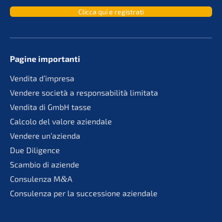
Clicca qui e registrati
Pagine importan­ti
Vendita d’impre­sa
Vende­re socie­tà a responsa­bi­li­tà limitata
Vendita di GmbH tasse
Calco­lo del valore aziendale
Vende­re un’azienda
Due Diligence
Scambio di aziende
Consu­len­za M
&
A
Consu­len­za per la succes­sio­ne aziendale