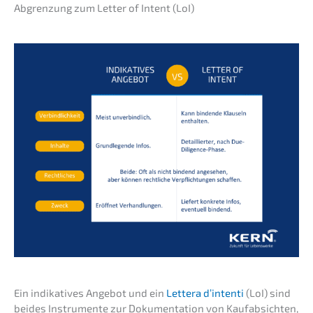
Abgren­zung zum Letter of Intent (LoI)
Ein indika­ti­ves Angebot und ein
Lette­ra d’inten­ti
(LoI) sind
beides Instru­men­te zur Dokumen­ta­ti­on von Kaufab­sich­ten,