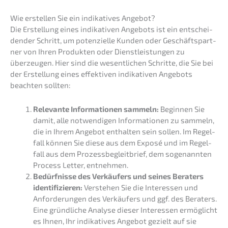
Wie erstel­len Sie ein indika­ti­ves Angebot?
Die Erstel­lung eines indika­ti­ven Angebots ist ein entschei­
den­der Schritt, um poten­zi­el­le Kunden oder Geschäfts­part­
ner von Ihren Produk­ten oder Dienst­leis­tun­gen zu
überzeu­gen. Hier sind die wesent­li­chen Schrit­te, die Sie bei
der Erstel­lung eines effek­ti­ven indika­ti­ven Angebots
beach­ten sollten:
Relevan­te Infor­ma­tio­nen sammeln:
Begin­nen Sie
damit, alle notwen­di­gen Infor­ma­tio­nen zu sammeln,
die in Ihrem Angebot enthal­ten sein sollen. Im Regel­
fall können Sie diese aus dem Exposé und im Regel­
fall aus dem Prozess­be­gleit­brief, dem sogenann­ten
Process Letter, entnehmen.
Bedürf­nis­se des Verkäu­fers und seines Beraters
identi­fi­zie­ren:
Verste­hen Sie die Inter­es­sen und
Anfor­de­run­gen des Verkäu­fers und ggf. des Beraters.
Eine gründ­li­che Analy­se dieser Inter­es­sen ermög­licht
es Ihnen, Ihr indika­ti­ves Angebot gezielt auf sie