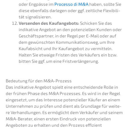
oder Engpäs­se im
Proces­so di M
&
A
haben, sollte Sie
diese ebenfalls darle­gen oder ggf. zeitli­che Flexi­bi­li­
tät signalisieren.
Versen­den des Kaufan­ge­bots:
Schicken Sie das
indika­ti­ve Angebot an den poten­zi­el­len Kunden oder
Geschäfts­part­ner, in der Regel per E-Mail oder auf
dem gewünsch­ten Kommu­ni­ka­ti­ons­weg, um Ihre
Kaufab­sicht und Ihr Kaufan­ge­bot zu vermit­teln.
Halten Sie etwaige Fristen des Verkäu­fers ein bzw.
bitten Sie ggf. um eine Fristverlängerung.
Bedeu­tung für den M
&
A-Prozess
Das indika­ti­ve Angebot spielt eine entschei­den­de Rolle in
der frühen Phase des M
&
A Prozes­ses. Es wird in der Regel
einge­setzt, um das Inter­es­se poten­zi­el­ler Käufer an einem
Unter­neh­men zu prüfen und dient als Grund­la­ge für weite­
re Verhand­lun­gen. Es ermög­licht dem Verkäu­fer und seinem
M
&
A-Berater, einen ersten Eindruck von poten­zi­el­len
Angebo­ten zu erhal­ten und den Prozess effizi­ent