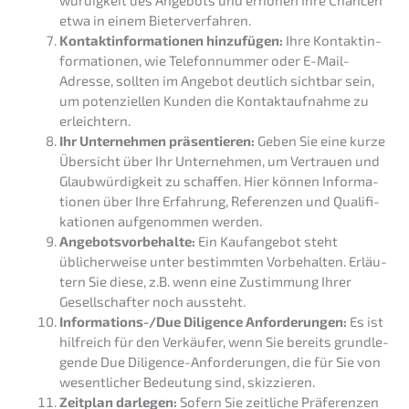
etwa in einem Bieterverfahren.
Kontakt­in­for­ma­tio­nen hinzu­fü­gen:
Ihre Kontakt­in­
for­ma­tio­nen, wie Telefon­num­mer oder E-Mail-
Adres­se, sollten im Angebot deutlich sicht­bar sein,
um poten­zi­el­len Kunden die Kontakt­auf­nah­me zu
erleichtern.
Ihr Unter­neh­men präsen­tie­ren:
Geben Sie eine kurze
Übersicht über Ihr Unter­neh­men, um Vertrau­en und
Glaub­wür­dig­keit zu schaf­fen. Hier können Infor­ma­
tio­nen über Ihre Erfah­rung, Referen­zen und Quali­fi­
ka­tio­nen aufge­nom­men werden.
Angebots­vor­be­hal­te:
Ein Kaufan­ge­bot steht
üblicher­wei­se unter bestimm­ten Vorbe­hal­ten. Erläu­
tern Sie diese, z.B. wenn eine Zustim­mung Ihrer
Gesell­schaf­ter noch aussteht.
Infor­ma­ti­ons-/Due Diligence Anfor­de­run­gen:
Es ist
hilfreich für den Verkäu­fer, wenn Sie bereits grund­le­
gen­de Due Diligence-Anfor­de­run­gen, die für Sie von
wesent­li­cher Bedeu­tung sind, skizzieren.
Zeitplan darle­gen:
Sofern Sie zeitli­che Präfe­ren­zen