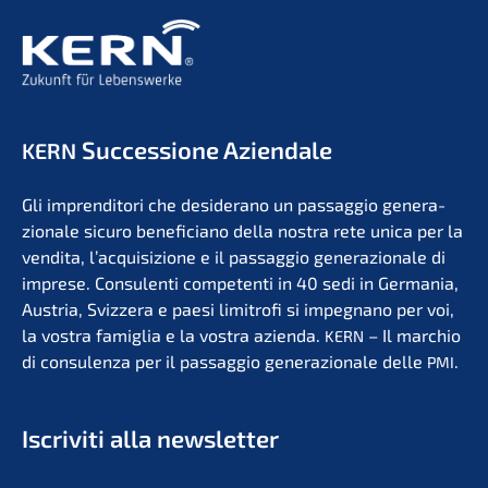
Succes­sio­ne Aziendale
KERN
Gli impren­di­to­ri che deside­r­ano un passag­gio genera­
zio­na­le sicuro benefi­ci­a­no della nostra rete unica per la
vendita, l’acqui­si­zio­ne e il passag­gio genera­zio­na­le di
impre­se. Consu­len­ti compe­ten­ti in 40 sedi in Germa­nia,
Austria, Svizzera e paesi limit­ro­fi si impegna­no per voi,
la vostra famiglia e la vostra azien­da.
– Il marchio
KERN
di consu­len­za per il passag­gio genera­zio­na­le delle
.
PMI
Iscri­vi­ti alla newsletter