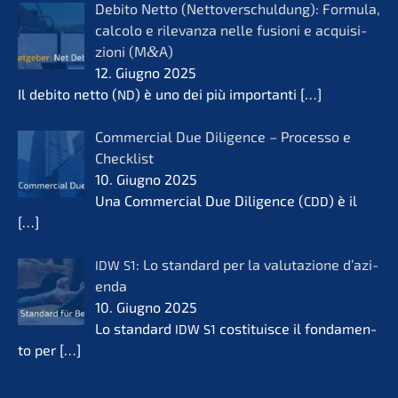
Debito Netto (Netto­ver­schul­dung): Formu­la,
calco­lo e rilevanza nelle fusio­ni e acqui­si­
zio­ni (M
&
A)
12. Giugno 2025
Il debito netto (
) è uno dei più importan­ti
[…]
ND
Commer­cial Due Diligence – Proces­so e
Check­list
10. Giugno 2025
Una Commer­cial Due Diligence (
) è il
CDD
[…]
: Lo standard per la valuta­zio­ne d’azi­
IDW
S1
en­da
10. Giugno 2025
Lo standard
costi­tuis­ce il fonda­men­
IDW
S1
to per
[…]