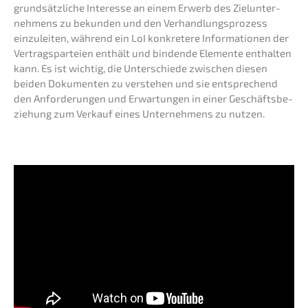
grund­sätz­li­che Inter­es­se an einem Erwerb des Zielun­ter­
neh­mens zu bekun­den und den Verhand­lungs­pro­zess
einzu­lei­ten, während ein LoI konkre­te­re Infor­ma­tio­nen der
Vertrags­par­tei­en enthält und binden­de Elemen­te enthal­ten
kann. Es ist wichtig, die Unter­schie­de zwischen diesen
beiden Dokumen­ten zu verste­hen und sie entspre­chend
den Anfor­de­run­gen und Erwar­tun­gen in einer Geschäfts­be­
zie­hung zum Verkauf eines Unter­neh­mens zu nutzen.