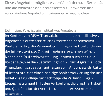
Dieses Angebot ermög­licht es den Verkäu­fern, die Serio­si­tät
und die Absich­ten der Inter­es­sen­ten zu bewer­ten und
verschie­de­ne Angebo­te mitein­an­der zu vergleichen.
Defini­ti­on: Was ist ein indika­ti­ves Angebot?
Im Kontext von M
&
A-Transaktionen dient ein indika­ti­ves
Angebot als erste schrift­li­che Offer­te des poten­zi­el­len
Käufers. Es legt die Rahmen­be­din­gun­gen fest, unter denen
der Inter­es­sent das Zielun­ter­neh­men erwer­ben würde.
Neben der Kaufpreis­vor­stel­lung können auch spezi­el­le
Vorbe­hal­te, wie die Zustim­mung von Aufsichts­gre­mi­en oder
Finan­zie­rungs­zu­sa­gen, enthal­ten sein. Anders als ein Letter
of Intent stellt es eine einsei­ti­ge Absichts­er­klä­rung dar und
bildet die Grund­la­ge für nachfol­gen­de Verhand­lun­gen.
Dieses Instru­ment hilft den Verkäu­fern, die Ernst­haf­tig­keit
und Quali­fi­ka­ti­on der verschie­de­nen Inter­es­sen­ten zu
beurteilen.