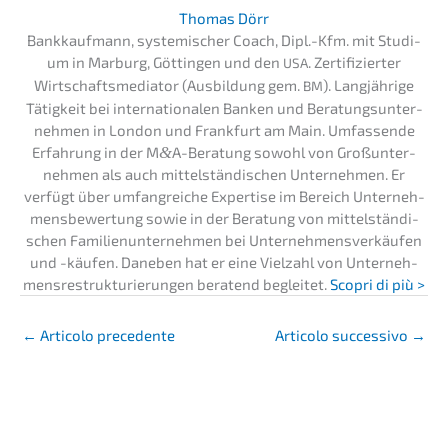
Thomas Dörr
Bankkauf­mann, syste­mi­scher Coach, Dipl.-Kfm. mit Studi­
um in Marburg, Göttin­gen und den
. Zerti­fi­zier­ter
USA
Wirtschafts­me­dia­tor (Ausbil­dung gem.
). Langjäh­ri­ge
BM
Tätig­keit bei inter­na­tio­na­len Banken und Beratungs­un­ter­
neh­men in London und Frank­furt am Main. Umfas­sen­de
Erfah­rung in der M
&
A-Beratung sowohl von Großun­ter­
neh­men als auch mittel­stän­di­schen Unter­neh­men. Er
verfügt über umfang­rei­che Exper­ti­se im Bereich Unter­neh­
mens­be­wer­tung sowie in der Beratung von mittel­stän­di­
schen Famili­en­un­ter­neh­men bei Unter­neh­mens­ver­käu­fen
und -käufen. Daneben hat er eine Vielzahl von Unter­neh­
mens­re­struk­tu­rie­run­gen beratend beglei­tet.
Scopri di più >
←
Artico­lo precedente
Artico­lo succes­si­vo
→