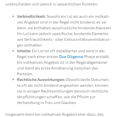
unter­schei­den sich jedoch in wesent­li­chen Punkten:
Verbind­lich­keit:
Sowohl ein LoI als auch ein indika­ti­
ves Angebot sind in der Regel nicht bindend, es sei
denn, sie enthal­ten ausdrück­li­che binden­de Klauseln.
Ein LoI kann jedoch spezi­fi­sche, binden­de Elemen­te
wie Vertrau­lich­keits- oder Exklu­si­vi­täts­ver­ein­ba­run­
gen enthalten.
Inhal­te:
Ein LoI ist oft detail­lier­ter und wird in der
Regel nach einer ersten
Due Diligence
Phase erstellt.
Ein indika­ti­ves Angebot ist in der Regel allge­mei­ner
und dient als erste Annähe­rung zwischen den
Parteien.
Recht­li­che Auswir­kun­gen:
Obwohl beide Dokumen­
te oft als nicht bindend angese­hen werden, können
sie in einigen Rechts­ord­nun­gen dennoch recht­li­che
Verpflich­tun­gen schaf­fen, wie die Pflicht zur
Verhand­lung in Treu und Glauben.
Insge­samt dient ein indika­ti­ves Angebot eher dazu, das