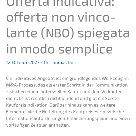
Offer­ta indica­ti­va:
offer­ta non vinco­
lan­te (
) spiega­ta
NBO
in modo semplice
12. Ottobre 2023
/ Di
Thomas Dörr
Ein indika­ti­ves Angebot ist ein grund­le­gen­des Werkzeug im
M
&
A-Prozess, das als erster Schritt in der Kommu­ni­ka­ti­on
zwischen einem poten­zi­el­len Käufer und dem Verkäu­fer
dient. Es ist recht­lich nicht bindend und gibt eine erste
Kaufpreis­in­di­ka­ti­on. Darüber hinaus kann es weite­re
Elemen­te wie die Herlei­tung des Kaufprei­ses, spezi­fi­sche
Infor­ma­ti­ons­an­for­de­run­gen, Finan­zie­rungs­plä­ne und einen
vorläu­fi­gen Zeitplan enthalten.