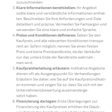
zuzuschneiden.
Klare Infor­ma­tio­nen bereit­stel­len:
Ihr Angebot
sollte klare und verständ­li­che Infor­ma­tio­nen enthal­
ten. Beschrei­ben Sie Ihre Anfor­de­run­gen und Ziele
detail­liert und präzi­se. Vermei­den Sie Fachjar­gon und
verwen­den Sie eine klare und einfa­che Sprache.
Preise und Kondi­tio­nen definie­ren:
Geben Sie den
Kaufpreis und alle relevan­ten Kondi­tio­nen trans­pa­
rent an. Sofern möglich, nennen Sie einen festen
Preis und keine Preis­band­brei­te, da der Verkäu­fer
nur das untere Ende der Bandbrei­te wahrneh­
men wird.
Kaufpreis­her­lei­tung erläu­tern:
Indika­ti­ve Angebo­te
dienen oft als Ausgangs­punkt für Verhand­lun­gen.
Erläu­tern Sie daher, wie Sie auf die Kaufpreis­in­di­ka­ti­
on kommen und zeigen Sie so, dass Sie sich mit der
Unter­neh­mens­be­wer­tung ausein­an­der­ge­
setzt haben.
Finan­zie­rung darle­gen:
Erste Überle­gun­gen zur
Finan­zie­rung des Kaufprei­ses erhöhen die Glaub­
wür­dig­keit des Angebots und erhöhen Ihre Chancen