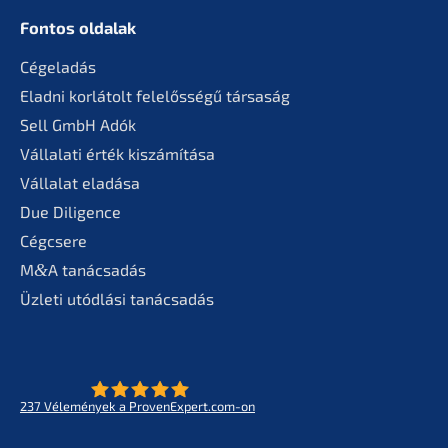
Fontos oldalak
Cégela­dás
Eladni korlá­tolt felelős­sé­gű társaság
Sell GmbH Adók
Vállala­ti érték kiszámítása
Válla­lat eladása
Due Diligence
Cégcse­re
M
&
A tanác­sa­dás
Üzleti utódlá­si tanácsadás
237
Vélemé­ny­ek a ProvenExpert.com-on