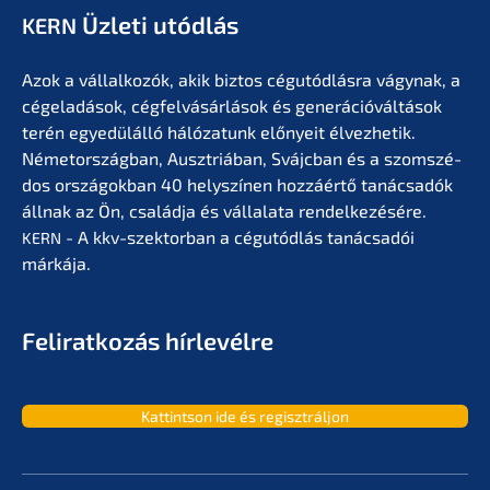
Üzleti utódlás
KERN
Azok a vállal­ko­zók, akik biztos cégutód­lás­ra vágynak, a
cégela­dá­sok, cégfel­vá­sár­lá­sok és generá­ció­vál­tá­sok
terén egyedülál­ló hálóza­tunk előny­eit élvez­he­tik.
Németor­szág­ban, Ausztriá­ban, Svájc­ban és a szomszé­
dos orszá­gok­ban 40 helyszí­nen hozzá­értő tanác­sa­dók
állnak az Ön, család­ja és vállala­ta rendel­ke­zé­sé­re.
- A kkv-szektor­ban a cégutód­lás tanác­sa­dói
KERN
márkája.
Feliratko­zás hírlevélre
Kattint­son ide és regisztráljon