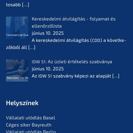
tosabb
[…]
Keres­ke­del­mi átvilá­gí­tás - folyamat és
ellenőr­ző­lis­ta
június 10. 2025
A keres­ke­del­mi átvilá­gí­tás (
) a követ­ke­
CDD
zők­ből áll
[…]
: Az üzleti értékelés szabvá­nya
IDW
S1
június 10. 2025
Az
szabvá­ny képezi az alapját
[…]
IDW
S1
Helyszí­nek
Vállala­ti utódlás Basel
Céges siker Bayreuth
Vállala­ti utódlás Berlin