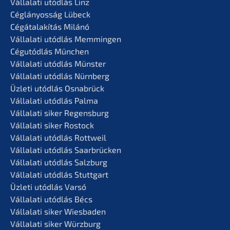
Vállala­ti utódlás Linz
Céglá­n­yos­ság Lübeck
Cégátalakí­tás Milánó
Vállala­ti utódlás Memmingen
Cégutód­lás München
Vállala­ti utódlás Münster
Vállala­ti utódlás Nürnberg
Üzleti utódlás Osnabrück
Vállala­ti utódlás Palma
Vállala­ti siker Regensburg
Vállala­ti siker Rostock
Vállala­ti utódlás Rottweil
Vállala­ti utódlás Saarbrücken
Vállala­ti utódlás Salzburg
Vállala­ti utódlás Stuttgart
Üzleti utódlás Varsó
Vállala­ti utódlás Bécs
Vállala­ti siker Wiesbaden
Vállala­ti siker Würzburg