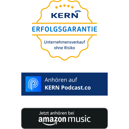
perc alatt
Önnek
ingyene­sen.
100% bizal­mas. Az
értékelés tartalmazza.
>
START
RATING