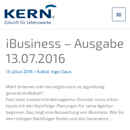
Ugrás
a
Főm
tartalomra
iBusi­ness – Ausga­be
13.07.2016
13. július 2016
/ A által
Ingo Claus
Miért érdemes már ma megter­vez­ni az ügynök­ség
generációváltását?
Fast jeder zweite Inter­ak­tiv­agen­tur-Gründer muss schon
heute mit den Nachfol­ge-Planun­gen für seine Agentur
begin­nen. Das zeigt eine Auswer­tung von iBusi­ness. Wie Sie
den richti­gen Nachfol­ger finden und den Generation…