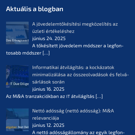
- Az életmű­vek jövője
KERN
Aktuá­lis a blogban
A jövedelem­tőké­sí­té­si megkö­ze­lí­tés az
üzleti értékelés­hez
június 24. 2025
A tőkésí­tett jövede­lem módszer a legfon­
tosabb módszer
[…]
Infor­ma­ti­kai átvilá­gí­tás: a kocká­z­a­tok
minima­li­zá­lá­sa az összeol­va­dá­sok és felvá­
sár­lá­sok során
június 16. 2025
Az M
&
A tranzak­ciók­ban az
átvilá­gí­tás
[…]
IT
Nettó adósság (nettó adósság): M
&
A
relevan­ciá­ja
június 12. 2025
A nettó adóssá­gál­lomá­ny az egyik legfon­