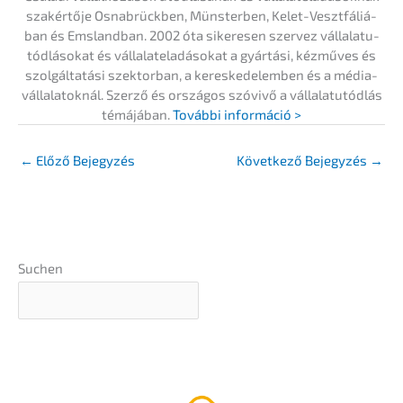
szakértő­je Osnabrück­ben, Münster­ben, Kelet-Veszt­fá­liá­
ban és Emsland­ban. 2002 óta sikere­sen szervez vállala­tu­
tód­lá­so­kat és vállal­ate­la­dá­so­kat a gyártá­si, kézmű­ves és
szolgál­ta­tá­si szektor­ban, a keres­ke­del­em­ben és a média­
vállala­to­knál. Szerző és orszá­gos szóvi­vő a vállala­tu­tód­lás
témájá­ban.
Továb­bi információ >
←
Előző Bejegyzés
Követ­ke­ző Bejegy­zés
→
Suchen
Vállala­ti érték­bec­s­lés 5