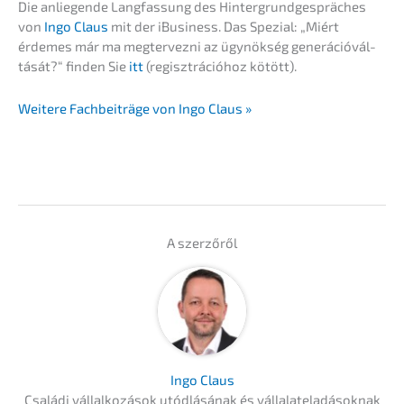
Die anlie­gen­de Langfas­sung des Hinter­grund­ge­sprä­ches
von
Ingo Claus
mit der iBusi­ness. Das Spezi­al: „
Miért
érdemes már ma megter­vez­ni az ügynök­ség generá­ció­vál­
tá­sát?
“ finden Sie
itt
(regisz­trá­cióhoz kötött).
Weite­re Fachbei­trä­ge von Ingo Claus »
A szerzőről
Ingo Claus
Csalá­di vállal­ko­zá­sok utódlá­sá­nak és vállal­ate­la­dá­so­knak