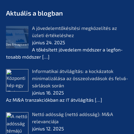
- Az életmű­vek jövője
KERN
Aktuá­lis a blogban
A jövedelem­tőké­sí­té­si megkö­ze­lí­tés az
üzleti értékelés­hez
június 24. 2025
A tőkésí­tett jövede­lem módszer a legfon­
tosabb módszer
[…]
Infor­ma­ti­kai átvilá­gí­tás: a kocká­z­a­tok
minima­li­zá­lá­sa az összeol­va­dá­sok és felvá­
sár­lá­sok során
június 16. 2025
Az M
&
A tranzak­ciók­ban az
átvilá­gí­tás
[…]
IT
Nettó adósság (nettó adósság): M
&
A
relevan­ciá­ja
június 12. 2025