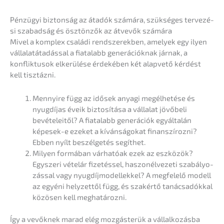
Pénzü­gyi biztonság az átadók számá­ra, szüksé­ges terve­zé­
si szabad­ság és ösztön­zők az átvevők számára
Mivel a komplex csalá­di rends­ze­rek­ben, amely­ek egy ilyen
vállala­tá­ta­dás­sal a fiata­l­abb generá­ció­knak járnak, a
konflik­tusok elkerülé­se érdeké­ben két alapve­tő kérdést
kell tisztázni.
Menny­ire függ az idősek anyagi megél­he­té­se és
nyugdí­jas éveik bizto­sí­tá­sa a válla­lat jövőbe­li
bevéte­lei­től? A fiata­l­abb generá­ciók egyál­talán
képesek-e ezeket a kívánsá­go­kat finan­szí­roz­ni?
Ebben nyílt beszél­ge­tés segíthet.
Milyen formá­ban várha­tóak ezek az eszköz­ök?
Egysze­ri vételár fizetés­sel, haszo­nél­ve­ze­ti szabá­ly­o­
zás­sal vagy nyugdíj­mo­del­lek­kel? A megfelelő modell
az egyéni helyzet­től függ, és szakértő tanác­sa­dók­kal
közösen kell meghatározni.
Így a vevők­nek marad elég mozgá­s­te­rük a vállal­ko­zás­ba