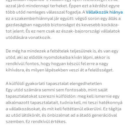
azzal járó minden­na­pi terhe­ket. Éppen ezt a kérdést egyre
több utód nemle­ges válass­zal fogad­ja. A
Vállal­ko­zók hiánya
ez a szakem­ber­hiánn­y­al jár együtt: végső soron egy állás a
gazdaság­ban nagyobb biztonsá­got és kevesebb kocká­z­a­
tot jelent. És ez nem csak az észak-bajor­or­szá­gi vállala­tok
utódlá­sá­ra vonatkozik.
De még ha minde­zek a felté­te­lek telje­sül­nek is, és van egy
utód, aki az elődök nyomdo­ka­i­ba kíván lépni, akkor is
rendkí­vül fontos, hogy hogyan készül fel erre a nagy
kihívás­ra, és milyen lépések­ben veszi át a felelősséget.
A külföl­di gyakor­la­ti tapasz­ta­lat elengedhetetlen
Egy utód számá­ra semmi sem fontosabb, mint saját
tapasz­tala­to­kat szerez­ni külföl­dön: meg kell ismer­nie egy
alkal­ma­zott tapasz­tala­tait, tudnia kell, mi teszi hatékon­nyá
a vállal­ko­zá­so­kat, és mit kell feltét­le­nül elkerül­ni. Ez tágít­ja
az utód látókö­rét, és önbizal­mat ad a átadó generá­ció­val
szemben. Ez rendkí­vül értékes.