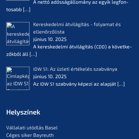
A nettó adóssá­gál­lomá­ny az egyik legfon­
tosabb
[…]
Keres­ke­del­mi átvilá­gí­tás - folyamat és
ellenőr­ző­lis­ta
június 10. 2025
A keres­ke­del­mi átvilá­gí­tás (
) a követ­ke­
CDD
zők­ből áll
[…]
: Az üzleti értékelés szabvá­nya
IDW
S1
június 10. 2025
Az
szabvá­ny képezi az alapját
[…]
IDW
S1
Helyszí­nek
Vállala­ti utódlás Basel
Céges siker Bayreuth