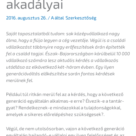
akadályai
2016. augusz­tus 26.
/ A által
Szerkesztőség
Saját tapasz­talat­ból tudom: sok közép­váll­al­ko­zó nagy
álma, hogy a fiúja legyen a cég vezető­je. Végül is a csalá­di
vállal­ko­zást többny­ire nagy erőfes­zí­té­sek árán építet­ték
fel a család tagjai. Észak-Bajor­or­szág­ban körül­be­lül 10 000
vállal­ko­zó számá­ra lesz aktuá­lis kérdés a vállal­ko­zás
utódlá­sa az elkövet­ke­ző két-három évben. Egy ilyen
generá­ció­vál­tás előké­s­zí­té­se során fontos kérdé­sek
merül­nek fel.
Például túl ritkán merül fel az a kérdés, hogy a követ­ke­ző
generá­ció egyál­talán alkal­mas-e erre? Élvezik-e a tantár­
gyat? Rendel­kez­nek-e mindazok­kal a tulaj­donsá­gok­kal,
amely­ek a sikeres előrelé­pés­hez szükségesek?.
Végül, de nem utolsó­sor­ban, vajon a követ­ke­ző generá­ció
egyál­talán hajlan­dó-e vállal­ni egy ilyen felelős­sé­get és az