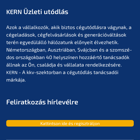
Üzleti utódlás
KERN
Azok a vállal­ko­zók, akik biztos cégutód­lás­ra vágynak, a
cégela­dá­sok, cégfel­vá­sár­lá­sok és generá­ció­vál­tá­sok
terén egyedülál­ló hálóza­tunk előny­eit élvez­he­tik.
Németor­szág­ban, Ausztriá­ban, Svájc­ban és a szomszé­
dos orszá­gok­ban 40 helyszí­nen hozzá­értő tanác­sa­dók
állnak az Ön, család­ja és vállala­ta rendel­ke­zé­sé­re.
- A kkv-szektor­ban a cégutód­lás tanác­sa­dói
KERN
márkája.
Feliratko­zás hírlevélre
Kattint­son ide és regisztráljon