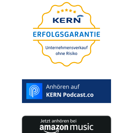
vállala­tá­nak utódlásához
25 szakértő 200 oldal­nyi koncen­trált tudást tesz
közzé az Ön vállala­tá­nak utódlásához.