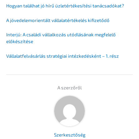
Hogyan talál­hat jó hírű üzletérté­ke­sí­té­si tanácsadókat?
A jövedelem­ori­en­tált vállala­térté­kelés kifizetődő
Inter­jú: A csalá­di vállal­ko­zás utódlá­sá­nak megfelelő
előkészítése
Vállalat­fel­vá­sár­lás straté­giai intéz­ke­dé­s­ként – 1. rész
A szerzőről
Szerkesz­tő­ség