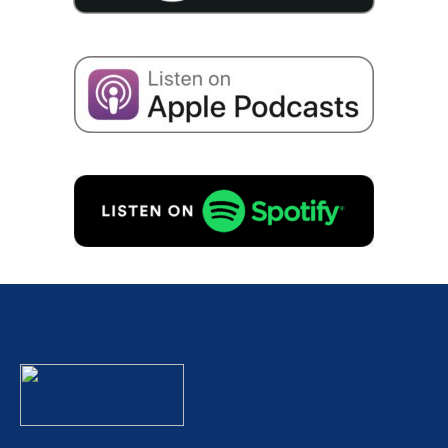
Hozzá­já­ru­lok ahhoz, hogy adatai­mat a cég sikeré­
ről szóló e-mailek fogadá­sa céljá­ból tárol­ják az
alábbi­ak szerint
Adatvé­del­mi szabá­ly­zat
to.
KÉRÉS INGYENES!