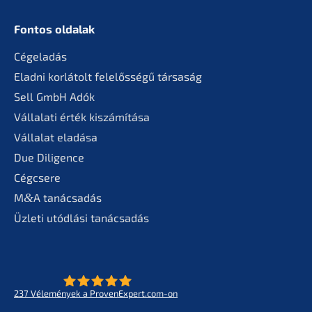
Fontos oldalak
Cégela­dás
Eladni korlá­tolt felelős­sé­gű társaság
Sell GmbH Adók
Vállala­ti érték kiszámítása
Válla­lat eladása
Due Diligence
Cégcse­re
M
&
A tanác­sa­dás
Üzleti utódlá­si tanácsadás
237
Vélemé­ny­ek a ProvenExpert.com-on