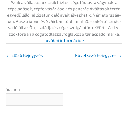
Azok a vállal­ko­zók, akik biztos cégutód­lás­ra vágynak, a
cégela­dá­sok, cégfel­vá­sár­lá­sok és generá­ció­vál­tá­sok terén
egyedülál­ló hálóza­tunk előny­eit élvez­he­tik. Németor­szág­
ban, Ausztriá­ban és Svájc­ban több mint 20 szakértő tanác­
sa­dó áll az Ön, család­ja és cége szolgá­la­tá­ra.
- A kkv-
KERN
szektor­ban a cégutód­lás­sal foglal­ko­zó tanác­sa­dó márka.
Továb­bi információ >
←
Előző Bejegyzés
Követ­ke­ző Bejegy­zés
→
Suchen
A
végső útmuta­tó
az Ön