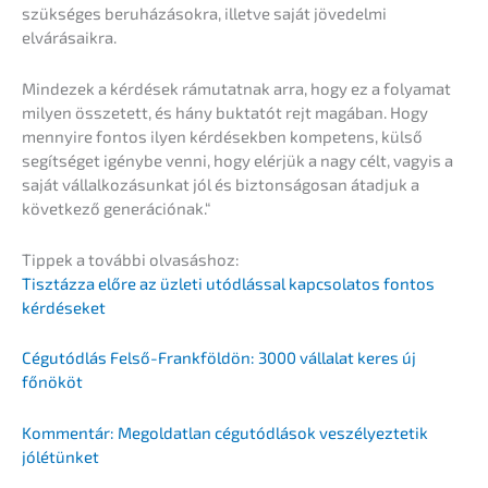
szüksé­ges beruhá­zá­so­kra, illet­ve saját jövedel­mi
elvárásaikra.
Minde­zek a kérdé­sek rámutat­nak arra, hogy ez a folyamat
milyen össze­tett, és hány bukta­tót rejt magában. Hogy
menny­ire fontos ilyen kérdé­sek­ben kompe­tens, külső
segít­sé­get igény­be venni, hogy elérjük a nagy célt, vagyis a
saját vállal­ko­zá­sun­kat jól és biztonsá­gos­an átadjuk a
követ­ke­ző generációnak.“
Tippek a továb­bi olvasáshoz:
Tisztáz­za előre az üzleti utódlás­sal kapcso­la­tos fontos
kérdéseket
Cégutód­lás Felső-Frankföl­dön: 3000 válla­lat keres új
főnököt
Kommen­tár: Megold­at­lan cégutód­lá­sok veszé­lyez­te­tik
jólétünket