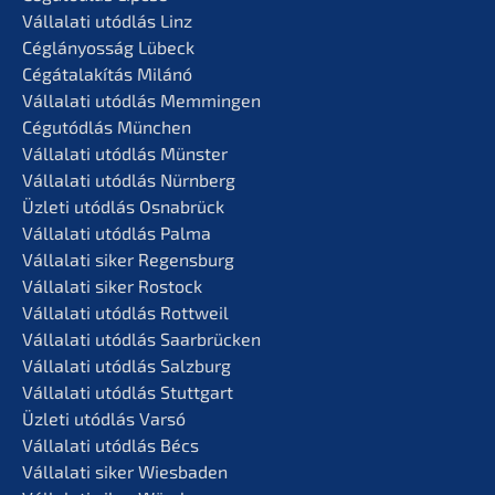
Vállala­ti utódlás Linz
Céglá­n­yos­ság Lübeck
Cégátalakí­tás Milánó
Vállala­ti utódlás Memmingen
Cégutód­lás München
Vállala­ti utódlás Münster
Vállala­ti utódlás Nürnberg
Üzleti utódlás Osnabrück
Vállala­ti utódlás Palma
Vállala­ti siker Regensburg
Vállala­ti siker Rostock
Vállala­ti utódlás Rottweil
Vállala­ti utódlás Saarbrücken
Vállala­ti utódlás Salzburg
Vállala­ti utódlás Stuttgart
Üzleti utódlás Varsó
Vállala­ti utódlás Bécs
Vállala­ti siker Wiesbaden