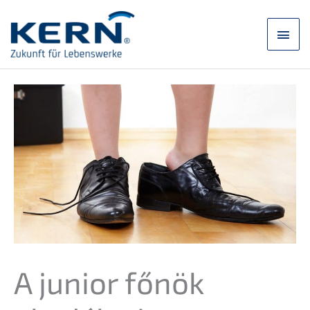
Ugrás
a
Főm
tartalomra
A junior főnök