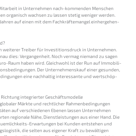
zur Mitar­beit in Unter­neh­men nach-kommen­den Menschen
h­men organisch wachsen zu lassen stetig weniger werden.
Jahren auf einen mit dem Fachkräf­te­man­gel einher­ge­hen­
ld?
weite­rer Treiber für Inves­ti­ti­ons­druck in Unter­neh­men.
d genau dies: Vergan­gen­heit. Noch vermag niemand zu sagen
m Euro-Raum haben wird. Gleich­wohl ist der Run auf Immobi­li­
i­ti­ons­be­din­gun­gen. Der Unter­nehmens­kauf einer gesun­den,
din­gun­gen eine nachhal­tig inter­es­san­te und wertschöp­
n Richtung integrier­ter Geschäftsmodelle
loba­ler Märkte und recht­li­cher Rahmen­be­din­gun­gen
ä­ten auf verschie­de­nen Ebenen lassen Unter­neh­men
­ten regio­na­le Nähe, Dienst­leis­tun­gen aus einer Hand. Die
quem­lich­keits-Erwar­tun­gen bei Kunden entste­hen und
s­lo­gis­tik, die selten aus eigener Kraft zu bewäl­ti­gen