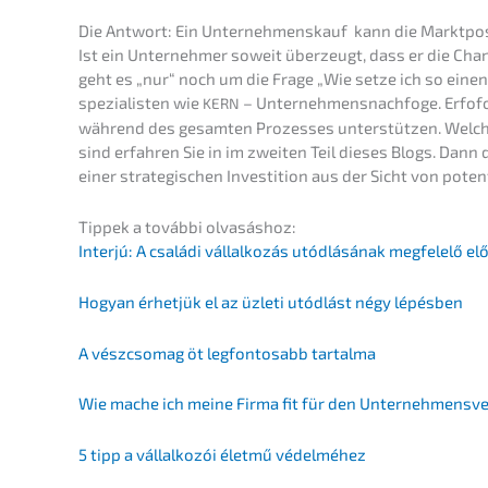
Die Antwort: Ein Unter­nehmens­kauf kann die Markt­po­si
Ist ein Unter­neh­mer soweit überzeugt, dass er die Cha
geht es „nur“ noch um die Frage „Wie setze ich so eine
spezialisten wie
– Unter­neh­mens­nach­fo­ge. Erfofol
KERN
während des gesam­ten Prozes­ses unter­stüt­zen. Welche
sind erfah­ren Sie in im zweiten Teil dieses Blogs. Dann d
einer strate­gi­schen Inves­ti­ti­on aus der Sicht von poten­
Tippek a továb­bi olvasáshoz:
Inter­jú: A csalá­di vállal­ko­zás utódlá­sá­nak megfelelő e
Hogyan érhet­jük el az üzleti utódlást négy lépésben
A vészc­so­mag öt legfon­tosabb tartalma
Wie mache ich meine Firma fit für den Unternehmensv
5 tipp a vállal­ko­zói életmű védelméhez