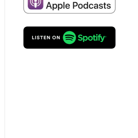
Hozzá­já­ru­lok ahhoz, hogy adatai­
mat a cég sikeré­ről szóló e-
mailek fogadá­sa céljá­ból tárol­ják
az alábbi­ak szerint
Adatvé­del­mi
szabá­ly­zat
to.
KÉRÉS INGYENES!