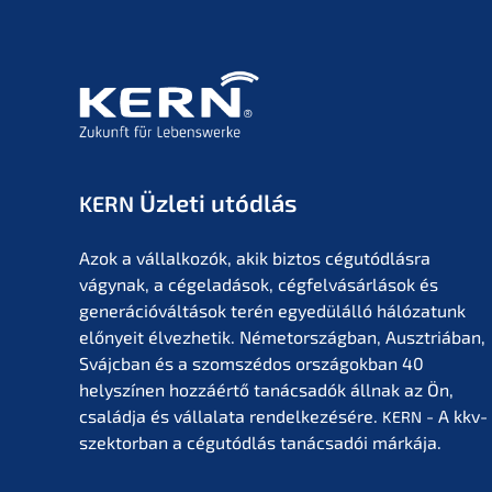
Üzleti utódlás
KERN
Azok a vállal­ko­zók, akik biztos cégutód­lás­ra
vágynak, a cégela­dá­sok, cégfel­vá­sár­lá­sok és
generá­ció­vál­tá­sok terén egyedülál­ló hálóza­tunk
előny­eit élvez­he­tik. Németor­szág­ban, Ausztriá­ban,
Svájc­ban és a szomszé­dos orszá­gok­ban 40
helyszí­nen hozzá­értő tanác­sa­dók állnak az Ön,
család­ja és vállala­ta rendel­ke­zé­sé­re.
- A kkv-
KERN
szektor­ban a cégutód­lás tanác­sa­dói márkája.