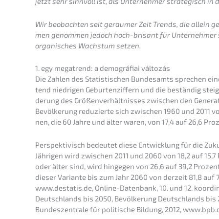
jetzt sehr sinnvoll ist, als Unter­neh­mer strate­gisch i
Wir beobach­ten seit gerau­mer Zeit Trends, die allein 
men genom­men jedoch hoch-brisant für Unter­neh­mer si
organi­sches Wachs­tum setzen.
1. egy megatrend: a demográ­fi­ai változás
Die Zahlen des Statis­ti­schen Bundes­amts sprechen eine
tend niedri­gen Gebur­ten­zif­fern und die bestän­dig ste
de­rung des Größen­ver­hält­nis­ses zwischen den Genera­t
Bevöl­ke­rung reduzier­te sich zwischen 1960 und 2011 von
nen, die 60 Jahre und älter waren, von 17,4 auf 26,6 Pro
Perspek­ti­visch bedeu­tet diese Entwick­lung für die Zuku
Jähri­gen wird zwischen 2011 und 2060 von 18,2 auf 15,7 
oder älter sind, wird hinge­gen von 26,6 auf 39,2 Prozent
dieser Varian­te bis zum Jahr 2060 von derzeit 81,8 auf 70
www.destatis.de, Online-Daten­bank, 10. und 12. koordi­nie
Deutsch­lands bis 2050, Bevöl­ke­rung Deutsch­lands bi
Bundes­zen­tra­le für politi­sche Bildung, 2012, www.bpb.