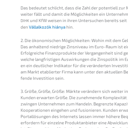
Das bedeu­tet schlicht, dass die Zahl der poten­ti­ell 
weiter fällt und damit die Möglich­kei­ten ein Unter­ne
und KfW weisen in ihren Unter­su­chen bereits seit 
DIHK
den
Vállal­ko­zók hiánya
hin.
2. Die ökono­mi­schen Möglich­kei­ten: Wohin mit dem Ge
Das anhal­tend niedri­ge Zinsni­veau im Euro-Raum ist ein 
Erfolg­rei­che Finanz­pro­duk­te der Vergan­gen­heit sin
welche langfris­ti­gen Auswir­kun­gen die Zinspo­li­tik i
en ein deutli­cher Indika­tor für die verän­der­ten Inves­t
am Markt etablier­ter Firma kann unter den aktuel­len Be
fen­de Inves­ti­ti­on sein.
3. Größe, Größe, Größe: Märkte verän­dern sich weiter i
Kunden erwar­ten Größe. Die zuneh­men­de Komple­xi­tät g
zwingen Unter­neh­men zum Handeln. Begrenz­te Kapazi­t
Koope­ra­tio­nen einge­hen und fusio­nie­ren. Kunden erwar
Portal­lö­sun­gen des Inter­nets lassen immer höhere Be
erfor­dern für einzel­ne Produkt­an­bie­ter eine Abwick­lung