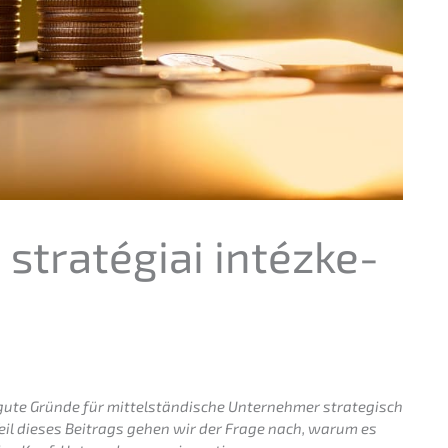
s straté­giai intéz­ke­
ute Gründe für mittel­stän­di­sche Unter­neh­mer strate­gisch
 Teil dieses Beitrags gehen wir der Frage nach, warum es