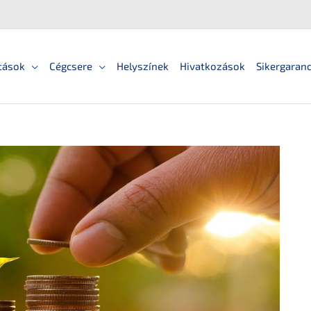
tások
Cégcsere
Helyszínek
Hivatkozások
Sikergaranc