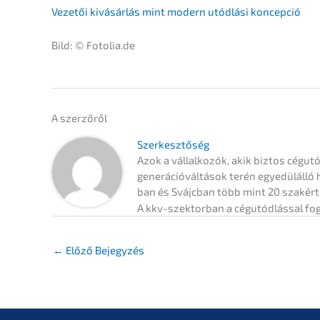
Vezetői kivásár­lás mint modern utódlá­si koncepció
Bild: © Fotolia.de
A szerzőről
Szerkesz­tő­ség
Azok a vállal­ko­zók, akik biztos cégutód
generá­ció­vál­tá­sok terén egyedülál­ló
ban és Svájc­ban több mint 20 szakértő t
A kkv-szektor­ban a cégutód­lás­sal fog
←
Előző Bejegyzés