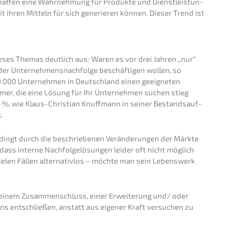
haf­fen eine Wahrneh­mung für Produk­te und Dienst­leis­tun­
mit ihren Mitteln für sich generie­ren können. Dieser Trend ist
dieses Themas deutlich aus: Waren es vor drei Jahren „nur“
t der Unternehmens­nachfolge beschäf­ti­gen wollen, so
000 Unter­neh­men in Deutsch­land einen geeig­ne­ten
h­mer, die eine Lösung für Ihr Unter­neh­men suchen stieg
4 %, wie Klaus-Chris­ti­an Knuff­mann in seiner Bestands­auf­
.
ingt durch die beschrie­be­nen Verän­de­run­gen der Märkte
ass inter­ne Nachfol­ge­lö­sun­gen leider oft nicht möglich
vielen Fällen alter­na­tiv­los – möchte man sein Lebens­werk
u einem Zusam­men­schluss, einer Erwei­te­rung und/ oder
ens entschlie­ßen, anstatt aus eigener Kraft versu­chen zu