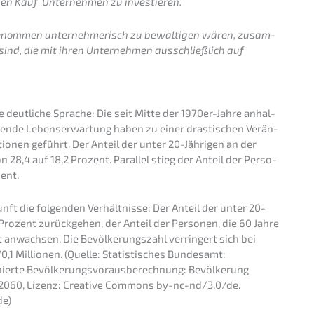
n den Kauf Unter­neh­men zu investieren.
genom­men unter­neh­me­risch zu bewäl­ti­gen wären, zusam­
nd, die mit ihren Unter­neh­men ausschließ­lich auf
 deutli­che Sprache: Die seit Mitte der 1970er-Jahre anhal­
igen­de Lebens­er­war­tung haben zu einer drasti­schen Verän­
io­nen geführt. Der Anteil der unter 20-Jähri­gen an der
 28,4 auf 18,2 Prozent. Paral­lel stieg der Anteil der Perso­
zent.
nft die folgen­den Verhält­nis­se: Der Anteil der unter 20-
Prozent zurück­ge­hen, der Anteil der Perso­nen, die 60 Jahre
 anwach­sen. Die Bevöl­ke­rungs­zahl verrin­gert sich bei
,1 Millio­nen. (Quelle: Statis­ti­sches Bundes­amt:
r­te Bevöl­ke­rungs­vor­aus­be­rech­nung: Bevöl­ke­rung
s 2060, Lizenz: Creati­ve Commons by-nc-nd/3.0/de.
de)