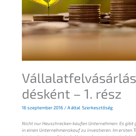
Vállalat­fel­vá­sár­lá
dé­s­ként – 1. rész
16 szeptem­ber 2016
/ A által
Szerkesztőség
Nicht nur Heuschre­cken kaufen Unter­neh­men: Es gibt g
in einen Unter­nehmens­kauf zu inves­tie­ren. Im ersten