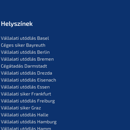
Helyszí­nek
Vállala­ti utódlás Basel
Céges siker Bayreuth
Vállala­ti utódlás Berlin
Vállala­ti utódlás Bremen
Cégáta­dás Darmstadt
Vállala­ti utódlás Drezda
Vállala­ti utódlás Eisenach
Vállala­ti utódlás Essen
Vállala­ti siker Frankfurt
Vállala­ti utódlás Freiburg
Vállala­ti siker Graz
Vállala­ti utódlás Halle
Vállala­ti utódlás Hamburg
Vállala­ti utódlás Hamm