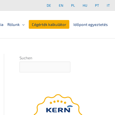
DE
EN
PL
HU
PT
IT
ia
Rólunk
Cégérték kalkulátor
Időpont egyeztetés
Suchen
A
végső útmuta­tó
az Ön vállala­tá­nak
utódlásához