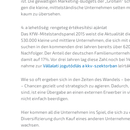
ist. Die gewal­ti­gen Marke­ting-Budgets der „Großen“ sc
gen die kleine, mittel­stän­di­sche Unter­neh­men selten 
kaum zu übersehen.
4. a lehető­ség: renge­teg értéke­sí­té­si ajánlat
Das KfW-Mitel­stand­spa­nel 2015 weist die Aktua­li­tät 
530.000 kleine und mittle­re Unter­neh­men, die sich mi
suchen in den kommen­den drei Jahren bereits über 620.
Nachfol­ger. Der Anteil der deutschen Famili­en­un­ter­ne
damit auf 17%. Vor drei Jahren lag diese Zahl noch bei 1
nah­me zur
Vállala­ti jogutód­lás a kkv-szektor­ban
leírták
Wie so oft ergeben sich in den Zeiten des Wandels – bed
– Chancen gezielt und strate­gisch zu agieren. Dadurch, d
sind, ist eine Überga­be an einen exter­nen Erwer­ber in 
nicht einfach beerdigen.
Hier kommen all die Unter­neh­men ins Spiel, die sich z
Diver­si­fi­zie­rung durch Kauf eines anderen Unter­neh­m
wachsen.