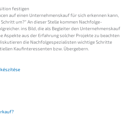
­ti­on festigen
ncen auf einen Unter­nehmens­kauf für sich erken­nen kann,
n Schritt um?“ An dieser Stelle kommen Nachfolge­
g­rei­cher. ins Bild, die als Beglei­ter den Unter­nehmens­kauf
 Aspek­te aus der Erfah­rung solcher Projek­te zu beach­ten
isku­tie­ren die Nachfolge­spezialisten wichti­ge Schrit­te
ti­el­len Kaufin­ter­es­sen­ten bzw. Übergebern.
lőkészítése
erkauf?