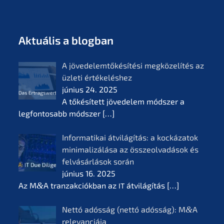
Aktuá­lis a blogban
A jövedelem­tőké­sí­té­si megkö­ze­lí­tés az
üzleti értékelés­hez
június 24. 2025
A tőkésí­tett jövede­lem módszer a
legfon­tosabb módszer
[…]
Infor­ma­ti­kai átvilá­gí­tás: a kocká­z­a­tok
minima­li­zá­lá­sa az összeol­va­dá­sok és
felvá­sár­lá­sok során
június 16. 2025
Az M
&
A tranzak­ciók­ban az
átvilá­gí­tás
[…]
IT
Nettó adósság (nettó adósság): M
&
A
relevan­ciá­ja