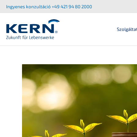
Ugrás
Ingyenes konzul­tá­ció +49 421 94 80 2000
a
tartalomra
Szolgálta