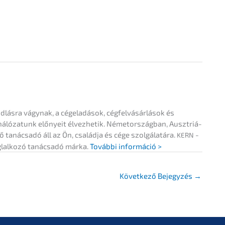
­lás­ra vágynak, a cégela­dá­sok, cégfel­vá­sár­lá­sok és
 hálóza­tunk előny­eit élvez­he­tik. Németor­szág­ban, Ausztriá­
anác­sa­dó áll az Ön, család­ja és cége szolgá­la­tá­ra.
-
KERN
lal­ko­zó tanác­sa­dó márka.
Továb­bi információ >
Követ­ke­ző Bejegy­zés
→