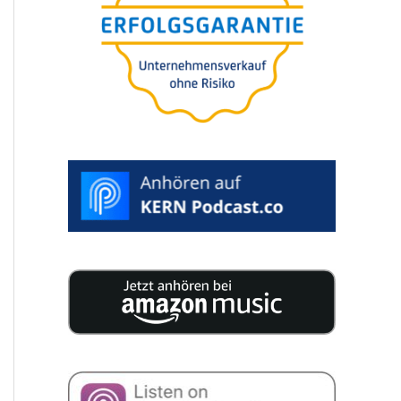
25 szakértő 200 oldal­nyi koncen­
trált tudást tesz közzé az Ön
vállala­tá­nak utódlásához.