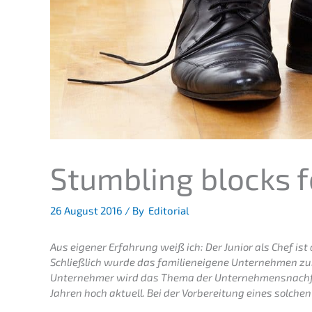
Stumb­ling blocks f
26 August 2016
/ By
Editorial
Aus eigener Erfah­rung weiß ich: Der Junior als Chef ist 
Schließ­lich wurde das famili­en­ei­ge­ne Unter­neh­men 
Unter­neh­mer wird das Thema der Unternehmens­nachfo
Jahren hoch aktuell. Bei der Vorbe­rei­tung eines solchen