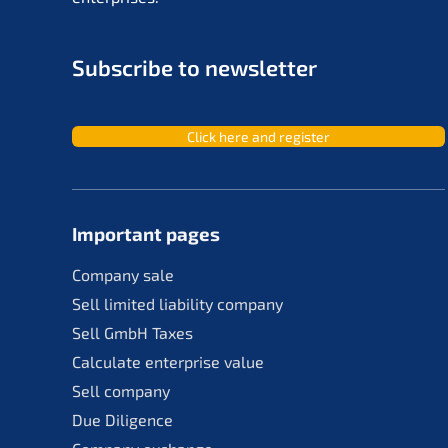
Subscri­be to newsletter
Click here and register
Important pages
Compa­ny sale
Sell limit­ed liabi­li­ty company
Sell GmbH Taxes
Calcu­la­te enter­pri­se value
Sell compa­ny
Due Diligence