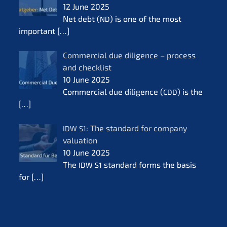
12 June 2025
Net debt (
) is one of the most
ND
important
[…]
Commer­cial due diligence – process
and check­list
10 June 2025
Commer­cial due diligence (
) is the
CDD
[…]
: The standard for compa­ny
IDW
S1
valua­ti­on
10 June 2025
The
standard forms the basis
IDW
S1
for
[…]