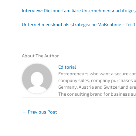
Inter­view: Die inner­fa­mi­liä­re Unternehmens­nachfolge
Unter­nehmens­kauf als strate­gi­sche Maßnah­me – Teil 1
About The Author
Edito­ri­al
Entre­pre­neurs who want a secure com
compa­ny sales, compa­ny purcha­ses a
Germa­ny, Austria and Switz­er­land a
The consul­ting brand for business s
←
Previous Post