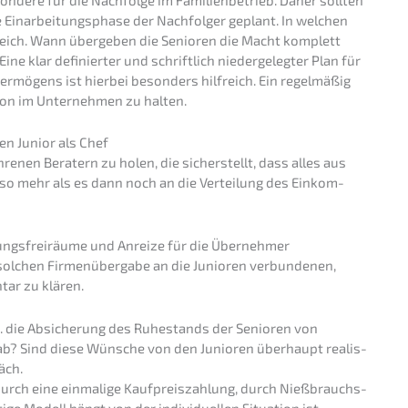
e Einar­bei­tungs­pha­se der Nachfol­ger geplant. In welchen
reich. Wann überge­ben die Senio­ren die Macht komplett
ne klar definier­ter und schrift­lich nieder­ge­leg­ter Plan für
r­mö­gens ist hierbei beson­ders hilfreich. Ein regel­mä­ßig
ti­on im Unter­neh­men zu halten.
den Junior als Chef
re­nen Beratern zu holen, die sicher­stellt, dass alles aus
 umso mehr als es dann noch an die Vertei­lung des Einkom­
l­tungs­frei­räu­me und Anrei­ze für die Übernehmer
olchen Firmen­über­ga­be an die Junio­ren verbun­de­nen,
­tar zu klären.
w. die Absiche­rung des Ruhestands der Senio­ren von
ab? Sind diese Wünsche von den Junio­ren überhaupt realis­
äch.
urch eine einma­li­ge Kaufpreis­zah­lung, durch Nießbrauchs­
­ge Modell hängt von der indivi­du­el­len Situa­ti­on ist