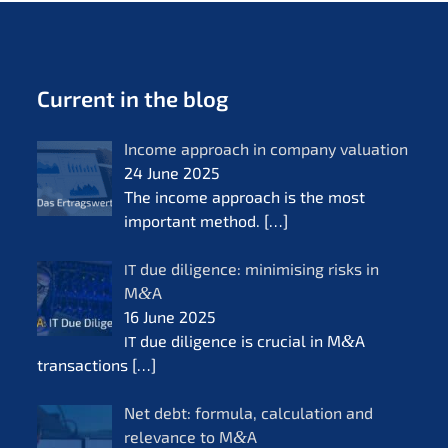
Current in the blog
Income approach in compa­ny valua­ti­on
24 June 2025
The income approach is the most
important method.
[…]
due diligence: minimi­sing risks in
IT
M
&
A
16 June 2025
due diligence is crucial in M
&
A
IT
transac­tions
[…]
Net debt: formu­la, calcu­la­ti­on and
relevan­ce to M
&
A