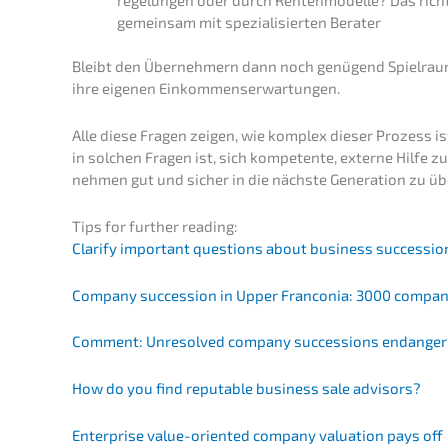
gemein­sam mit spezia­li­sier­ten Berater
Bleibt den Überneh­mern dann noch genügend Spiel­raum f
ihre eigenen Einkommenserwartungen.
Alle diese Fragen zeigen, wie komplex dieser Prozess ist,
in solchen Fragen ist, sich kompe­ten­te, exter­ne Hilfe 
neh­men gut und sicher in die nächs­te Genera­ti­on zu ü
Tips for further reading:
Clari­fy important questi­ons about business succes­si­
Compa­ny succes­si­on in Upper Franco­nia: 3000 compa­n
Comment: Unresol­ved compa­ny succes­si­ons endan­ger
How do you find reputa­ble business sale advisors?
Enter­pri­se value-orien­ted compa­ny valua­ti­on pays off