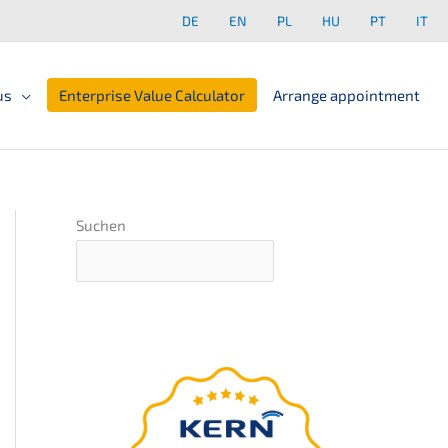
DE
EN
PL
HU
PT
IT
us
Enterprise Value Calculator
Arrange appointment
Suchen
The
ultima­te guide
for your compa­ny
succession