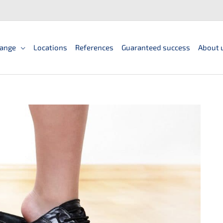
ange
Locations
References
Guaranteed success
About 