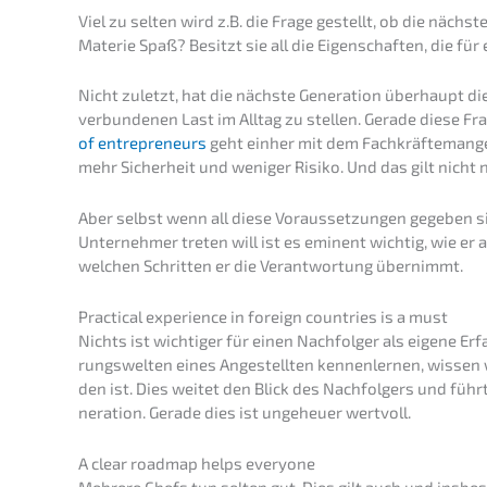
Viel zu selten wird z.B. die Frage gestellt, ob die nächs­
Materie Spaß? Besitzt sie all die Eigen­schaf­ten, die für
Nicht zuletzt, hat die nächs­te Genera­ti­on überhaupt d
verbun­de­nen Last im Alltag zu stellen. Gerade diese F
of entre­pre­neurs
geht einher mit dem Fachkräf­te­man­gel
mehr Sicher­heit und weniger Risiko. Und das gilt nich
Aber selbst wenn all diese Voraus­set­zun­gen gegeben si
Unter­neh­mer treten will ist es eminent wichtig, wie er a
welchen Schrit­ten er die Verant­wor­tung übernimmt.
Practi­cal experi­ence in foreign count­ries is a must
Nichts ist wichti­ger für einen Nachfol­ger als eigene Er
rungs­wel­ten eines Angestell­ten kennen­ler­nen, wisse
den ist. Dies weitet den Blick des Nachfol­gers und führ
ne­ra­ti­on. Gerade dies ist ungeheu­er wertvoll.
A clear roadmap helps everyone
Mehre­re Chefs tun selten gut. Dies gilt auch und insbe­so