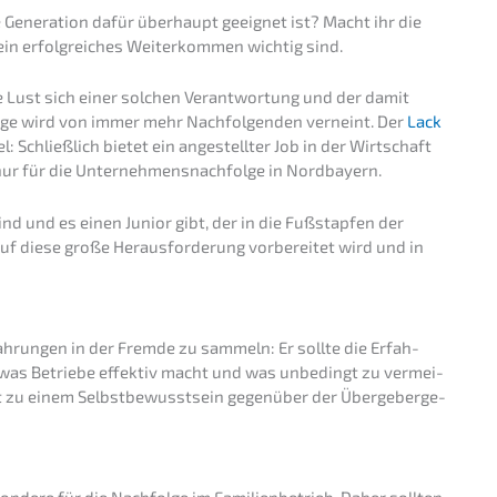
te Genera­ti­on dafür überhaupt geeig­net ist? Macht ihr die
 ein erfolg­rei­ches Weiter­kom­men wichtig sind.
ie Lust sich einer solchen Verant­wor­tung und der damit
rage wird von immer mehr Nachfol­gen­den verneint. Der
Lack
: Schließ­lich bietet ein angestell­ter Job in der Wirtschaft
t nur für die Unternehmens­nachfolge in Nordbayern.
nd und es einen Junior gibt, der in die Fußstap­fen der
uf diese große Heraus­for­de­rung vorbe­rei­tet wird und in
fah­run­gen in der Fremde zu sammeln: Er sollte die Erfah­
n was Betrie­be effek­tiv macht und was unbedingt zu vermei­
t zu einem Selbst­be­wusst­sein gegen­über der Überge­ber­ge­
n­de­re für die Nachfol­ge im Famili­en­be­trieb. Daher sollten