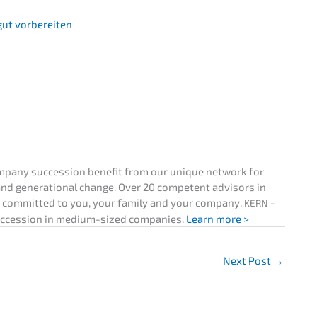
 gut vorbereiten
pa­ny succes­si­on benefit from our unique network for
nd genera­tio­nal change. Over 20 compe­tent advisors in
re commit­ted to you, your family and your compa­ny.
-
KERN
ucces­si­on in medium-sized compa­nies.
Learn more >
Next Post
→