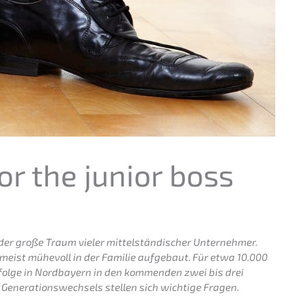
or the junior boss
der große Traum vieler mittel­stän­di­scher Unter­neh­mer.
zumeist mühevoll in der Familie aufge­baut. Für etwa 10.000
lge in Nordbay­ern in den kommen­den zwei bis drei
 Genera­ti­ons­wech­sels stellen sich wichti­ge Fragen.