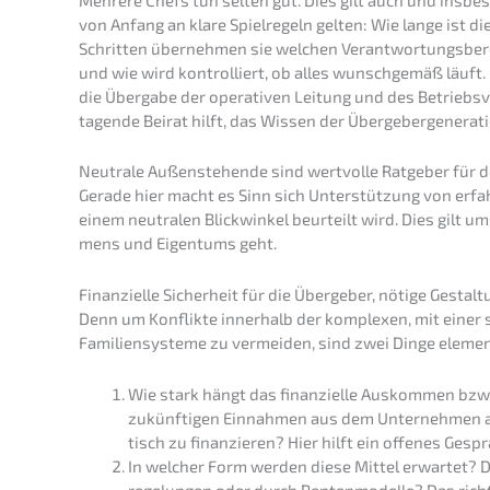
von Anfang an klare Spiel­re­geln gelten: Wie lange ist di
Schrit­ten überneh­men sie welchen Verant­wor­tungs­be­
und wie wird kontrol­liert, ob alles wunsch­ge­mäß läuft. Ei
die Überga­be der opera­ti­ven Leitung und des Betriebs­ve
tagen­de Beirat hilft, das Wissen der Überge­ber­ge­ne­ra­
Neutra­le Außen­ste­hen­de sind wertvol­le Ratge­ber für 
Gerade hier macht es Sinn sich Unter­stüt­zung von erfah­
einem neutra­len Blick­win­kel beurteilt wird. Dies gilt
mens und Eigen­tums geht.
Finan­zi­el­le Sicher­heit für die Überge­ber, nötige Gesta
Denn um Konflik­te inner­halb der komple­xen, mit einer s
Famili­en­sys­te­me zu vermei­den, sind zwei Dinge elemen
Wie stark hängt das finan­zi­el­le Auskom­men bz
zukünf­ti­gen Einnah­men aus dem Unter­neh­men 
tisch zu finan­zie­ren? Hier hilft ein offenes Gespr
In welcher Form werden diese Mittel erwar­tet? D
re­ge­lun­gen oder durch Renten­mo­del­le? Das richti