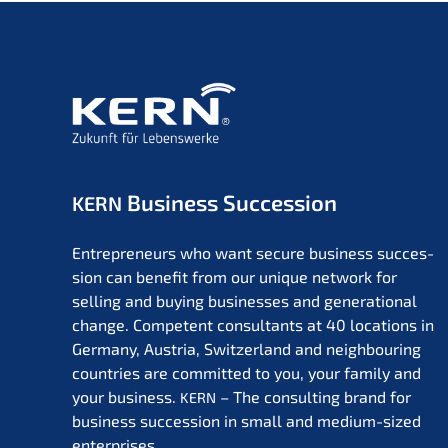
Business Succession
KERN
Entre­pre­neurs who want secure business succes­
si­on can benefit from our unique network for
selling and buying businesses and genera­tio­nal
change. Compe­tent consul­tants at 40 locati­ons in
Germa­ny, Austria, Switz­er­land and neigh­bou­ring
count­ries are commit­ted to you, your family and
your business.
– The consul­ting brand for
KERN
business succes­si­on in small and medium-sized
enterprises.