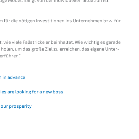
ür die nötigen Inves­ti­tio­nen ins Unter­neh­men bzw. für
 wie viele Fallstri­cke er beinhal­tet. Wie wichtig es gerade
zu holen, um das große Ziel zu errei­chen, das eigene Unter­
berführen.“
on in advance
ies are looking for a new boss
 our prosperity