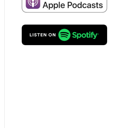
I consent to the storage of my
data for the purpo­se of recei­ving
emails about business succes­si­
on in accordance with
Priva­cy
policy
to.
REQUEST FREE OF
CHARGE!