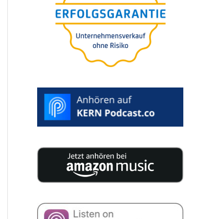
25 experts publish 200 pages of
concen­tra­ted knowledge for your
compa­ny succession.