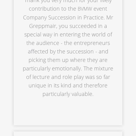
contri­bu­ti­on to the
event
BVMW
Compa­ny Succes­si­on in Practi­ce. Mr
Grepp­mair, you succee­ded in a
special way in entering the world of
the audience - the entre­pre­neurs
affec­ted by the succes­si­on - and
picking them up where they are
parti­cu­lar­ly emotio­nal­ly. The mixtu­re
of lectu­re and role play was so far
unique in its kind and there­fo­re
parti­cu­lar­ly valuable.