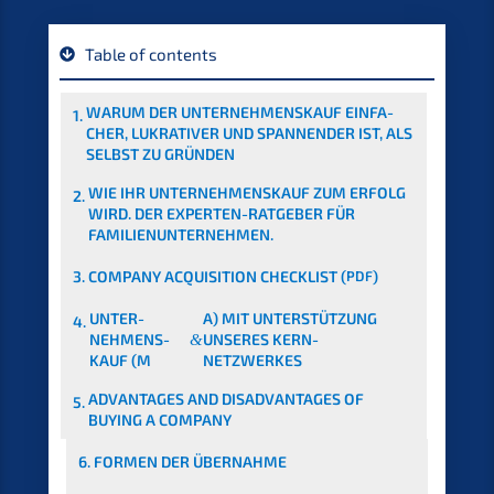
Table of contents
WARUM DER UNTER­NEHMENS­KAUF EINFA­
1.
CHER, LUKRA­TI­VER UND SPANNEN­DER IST, ALS
SELBST ZU GRÜNDEN
WIE IHR UNTER­NEHMENS­KAUF ZUM ERFOLG
2.
WIRD. DER EXPER­TEN-RATGE­BER FÜR
FAMILIENUNTERNEHMEN.
3.
COMPA­NY ACQUI­SI­TI­ON CHECK­LIST (
PDF
)
UNTER­
A) MIT UNTER­STÜT­ZUNG
4.
NEHMENS­
&
UNSERES KERN-
KAUF (M
NETZWERKES
ADVAN­TA­GES AND DISAD­VAN­TA­GES OF
5.
BUYING A COMPANY
6.
FORMEN DER ÜBERNAHME