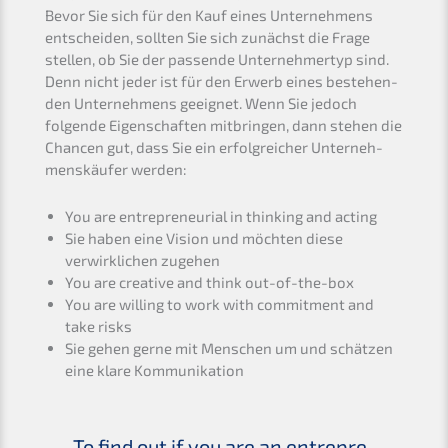
Bevor Sie sich für den Kauf eines Unter­neh­mens
entschei­den, sollten Sie sich zunächst die Frage
stellen, ob Sie der passen­de Unter­neh­mer­typ sind.
Denn nicht jeder ist für den Erwerb eines bestehen­
den Unter­neh­mens geeig­net. Wenn Sie jedoch
folgen­de Eigen­schaf­ten mitbrin­gen, dann stehen die
Chancen gut, dass Sie ein erfolg­rei­cher Unter­neh­
mens­käu­fer werden:
You are entre­pre­neu­ri­al in thinking and acting
Sie haben eine Vision und möchten diese
verwirk­li­chen zugehen
You are creati­ve and think out-of-the-box
You are willing to work with commit­ment and
take risks
Sie gehen gerne mit Menschen um und schät­zen
eine klare Kommunikation
To find out if you are an entre­pre­