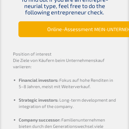
neu­ri­al type, feel free to do the
follo­wing entre­pre­neur check.
Online-Assess­ment
MEIN-UNTERNE
Positi­on of interest
Die Ziele von Käufern beim Unter­nehmens­kauf
variieren:
Finan­cial inves­tors:
Fokus auf hohe Rendi­ten in
5–8 Jahren, meist mit Weiterverkauf.
Strate­gic inves­tors:
Long-term develo­p­ment and
integra­ti­on of the company.
Compa­ny succes­sor:
Famili­en­un­ter­neh­men
bieten durch den Generations­wechsel viele