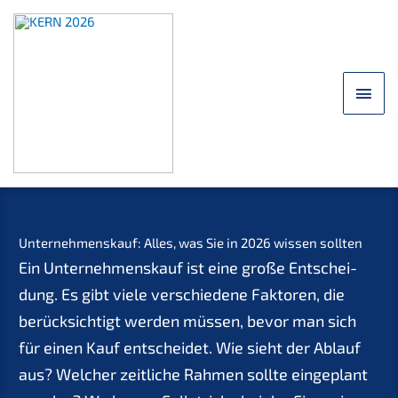
Skip
to
content
main
men
Unter­nehmens­kauf: Alles, was Sie in 2026 wissen sollten
Ein Unter­nehmens­kauf ist eine große Entschei­
dung. Es gibt viele verschie­de­ne Fakto­ren, die
berück­sich­tigt werden müssen, bevor man sich
für einen Kauf entschei­det. Wie sieht der Ablauf
aus? Welcher zeitli­che Rahmen sollte einge­plant