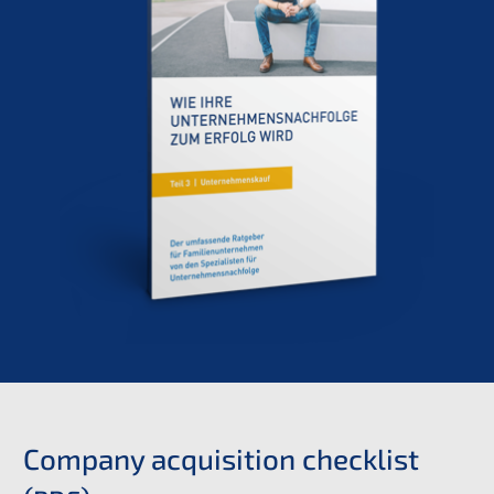
Compa­ny acqui­si­ti­on check­list