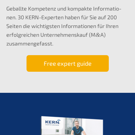
Geball­te Kompe­tenz und kompak­te Infor­ma­tio­
nen. 30 KERN-Exper­ten haben für Sie auf 200
Seiten die wichtigs­ten Infor­ma­tio­nen für Ihren
erfolg­rei­chen Unter­nehmens­kauf (M
&
A)
zusammengefasst.
Free expert guide