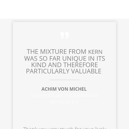
THE MIXTU­RE FROM
KERN
WAS SO FAR UNIQUE IN ITS
KIND AND THERE­FO­RE
PARTI­CU­LAR­LY VALUABLE
ACHIM VON MICHEL
Bundes­ver­band mittel­stän­di­sche
Wirtschaft e.V.
Thank you very much for your lively