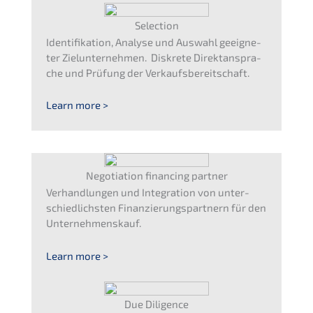
Selec­tion
Identi­fi­ka­ti­on, Analy­se und Auswahl geeig­ne­
ter Zielun­ter­neh­men. Diskre­te Direkt­an­spra­
che und Prüfung der Verkaufsbereitschaft.
Learn more >
Negotia­ti­on finan­cing partner
Verhand­lun­gen und Integra­ti­on von unter­
schied­lichs­ten Finanz­ierungs­partnern für den
Unternehmenskauf.
Learn more >
Due Diligence