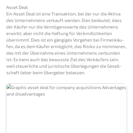
Asset Deal
Ein Asset Deal ist eine Trans­ak­ti­on, bei der nur die Aktiva
des Unter­neh­mens verkauft werden. Dies bedeu­tet, dass
der Käufer nur die Vermö­gens­wer­te des Unter­neh­mens
erwirbt, aber nicht die Haftung für Verbind­lich­kei­ten
übernimmt. Dies ist ein gängi­ges Vorge­hen bei Firmen­käu­
fen, da es dem Käufer ermög­licht, das Risiko zu minimie­ren,
das mit der Übernah­me eines Unter­neh­mens verbun­den
ist. Es kann auch das bewuss­te Ziel des Verkäu­fers sein,
weil steuer­li­che und juris­ti­sche Überle­gun­gen die Gesell­
schaft lieber beim Überge­ber belassen.