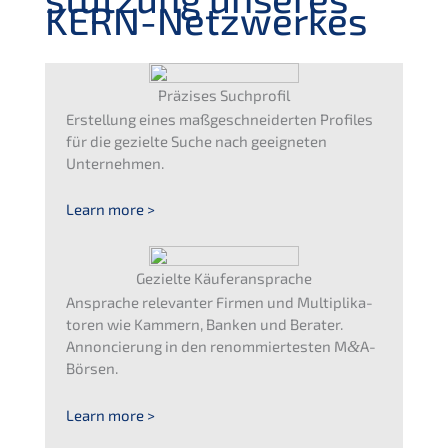
KERN-Netzwerkes
Präzi­ses Suchprofil
Erstel­lung eines maßge­schnei­der­ten Profiles
für die geziel­te Suche nach geeig­ne­ten
Unternehmen.
Learn more >
Geziel­te Käuferansprache
Anspra­che relevan­ter Firmen und Multi­pli­ka­
to­ren wie Kammern, Banken und Berater.
Annon­cie­rung in den renom­mier­tes­ten M
&
A-
Börsen.
Learn more >