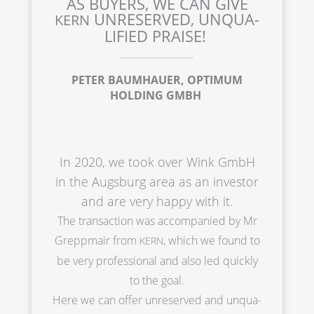
AS BUYERS, WE CAN GIVE
UNRESER­VED, UNQUA­
KERN
LI­FIED PRAISE!
PETER BAUMHAU­ER, OPTIMUM
HOLDING GMBH
In 2020, we took over Wink GmbH
in the Augsburg area as an inves­tor
and are very happy with it.
The transac­tion was accom­pa­nied by Mr
Grepp­mair from
, which we found to
KERN
be very profes­sio­nal and also led quick­ly
to the goal.
Here we can offer unreser­ved and unqua­