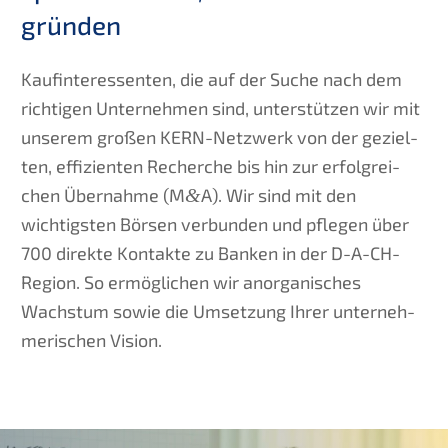
gründen
Kaufin­ter­es­sen­ten, die auf der Suche nach dem
richti­gen Unter­neh­men sind, unter­stüt­zen wir mit
unserem großen KERN-Netzwerk von der geziel­
ten, effizi­en­ten Recher­che bis hin zur erfolg­rei­
chen Übernah­me (M
&
A). Wir sind mit den
wichtigs­ten Börsen verbun­den und pflegen über
700 direk­te Kontak­te zu Banken in der D-A-CH-
Region. So ermög­li­chen wir anorga­ni­sches
Wachs­tum sowie die Umset­zung Ihrer unter­neh­
me­ri­schen Vision.