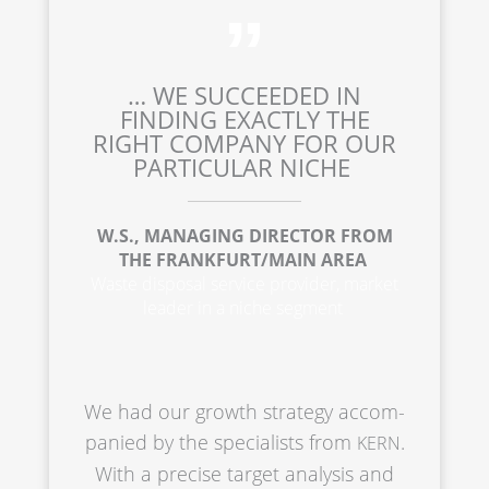
… WE SUCCEE­DED IN
FINDING EXACT­LY THE
RIGHT COMPA­NY FOR OUR
PARTI­CU­LAR NICHE
W.S., MANAGING DIREC­TOR FROM
THE FRANKFURT/MAIN AREA
Waste dispo­sal service provi­der, market
leader in a niche segment
We had our growth strategy accom­
pa­nied by the specia­lists from
.
KERN
With a precise target analy­sis and