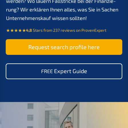
werden? Wo lauern Fallstri­cke bei der Finan­zie­
rung? Wir erklä­ren Ihnen alles, was Sie in Sachen
Unter­nehmens­kauf wissen sollten!
4,8
Stars from 237 reviews on ProvenExpert
Request search profi­le here
Expert Guide
FREE