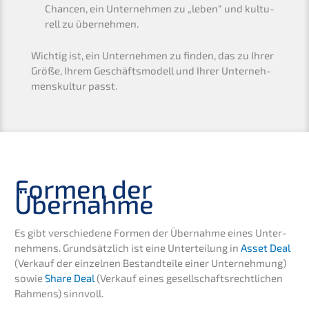
Chancen, ein Unter­neh­men zu „leben“ und kultu­
rell zu übernehmen.
Wichtig ist, ein Unter­neh­men zu finden, das zu Ihrer
Größe, Ihrem Geschäfts­mo­dell und Ihrer Unter­neh­
mens­kul­tur passt.
Formen der
Übernahme
Es gibt verschie­de­ne Formen der Übernah­me eines Unter­
neh­mens. Grund­sätz­lich ist eine Unter­tei­lung in
Asset Deal
(Verkauf der einzel­nen Bestand­tei­le einer Unter­neh­mung)
sowie
Share Deal
(Verkauf eines gesell­schafts­recht­li­chen
Rahmens) sinnvoll.