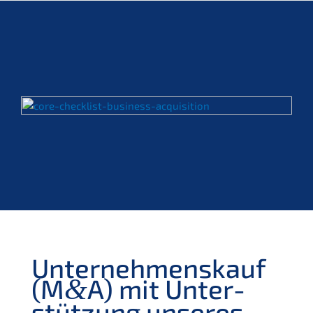
Unter­nehmens­kauf
(M
A) mit Unter­
&
stüt­zung unseres