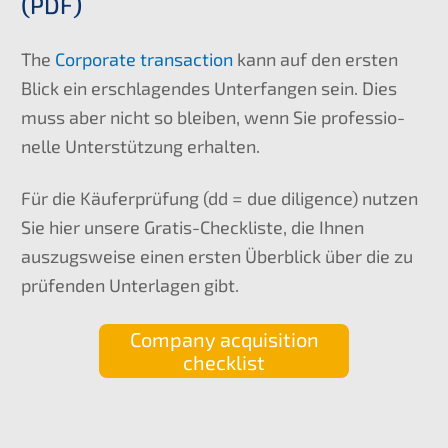
(
)
PDF
The
Corpo­ra­te transac­tion
kann auf den ersten
Blick ein erschla­gen­des Unter­fan­gen sein. Dies
muss aber nicht so bleiben, wenn Sie profes­sio­
nel­le Unter­stüt­zung erhalten.
Für die Käufer­prü­fung (dd = due diligence) nutzen
Sie hier unsere Gratis-Check­lis­te, die Ihnen
auszugs­wei­se einen ersten Überblick über die zu
prüfen­den Unter­la­gen gibt.
Compa­ny acqui­si­ti­on
checklist