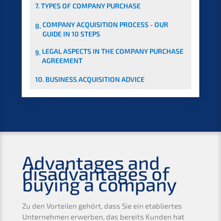
7.
TYPES OF COMPA­NY PURCHASE
COMPA­NY ACQUI­SI­TI­ON PROCESS - OUR
8.
GUIDE IN 10 STEPS
LEGAL ASPECTS IN THE COMPA­NY PURCHA­SE
9.
AGREEMENT
10.
BUSINESS ACQUI­SI­TI­ON ADVICE
Advan­ta­ges and
disad­van­ta­ges of
buying a company
Zu den Vortei­len gehört, dass Sie ein etablier­tes
Unter­neh­men erwer­ben, das bereits Kunden hat