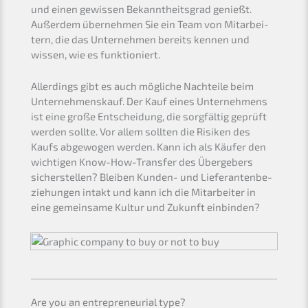
und einen gewis­sen Bekannt­heits­grad genießt.
Außer­dem überneh­men Sie ein Team von Mitar­bei­
tern, die das Unter­neh­men bereits kennen und
wissen, wie es funktioniert.
Aller­dings gibt es auch mögli­che Nachtei­le beim
Unter­nehmens­kauf. Der Kauf eines Unter­neh­mens
ist eine große Entschei­dung, die sorgfäl­tig geprüft
werden sollte. Vor allem sollten die Risiken des
Kaufs abgewo­gen werden. Kann ich als Käufer den
wichti­gen Know-How-Trans­fer des Überge­bers
sicher­stel­len? Bleiben Kunden- und Liefe­ran­ten­be­
zie­hun­gen intakt und kann ich die Mitar­bei­ter in
eine gemein­sa­me Kultur und Zukunft einbinden?
Are you an entre­pre­neu­ri­al type?