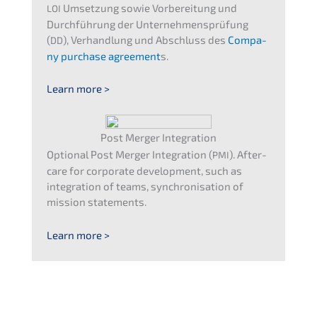
Umset­zung sowie Vorbe­rei­tung und
LOI
Durch­füh­rung der Unter­neh­mens­prü­fung
(
), Verhand­lung und Abschluss des
Compa­
DD
ny purcha­se agree­ment
s.
Learn more >
Post Merger Integration
Optio­nal Post Merger Integra­ti­on (
). After­
PMI
ca­re for corpo­ra­te develo­p­ment, such as
integra­ti­on of teams, synchro­ni­sa­ti­on of
missi­on statements.
Learn more >