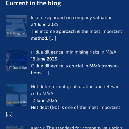
Current in the blog
Income approach in compa­ny valua­ti­on
24 June 2025
The income approach is the most important
method.
[…]
due diligence: minimi­sing risks in M
&
A
IT
16 June 2025
due diligence is crucial in M
&
A transac­
IT
tions
[…]
Net debt: formu­la, calcu­la­ti­on and relevan­
ce to M
&
A
12 June 2025
Net debt (
) is one of the most important
ND
[…]
: The standard for compa­ny valua­ti­on
IDW
S1