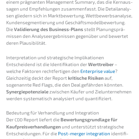
einem prägnan­ten Manage­ment Summa­ry, das die Kernaus­
sa­gen und Empfeh­lun­gen zusam­men­fasst. Die Detail­ana­ly­
sen gliedern sich in Markt­be­wer­tung, Wettbe­werbs­ana­ly­se,
Kunden­seg­men­tie­rung und Geschäfts­mo­dell­be­wer­tung.
Die
Validie­rung des Business-Plans
stellt Planungs­prä­
mis­sen den Analy­se­er­geb­nis­sen gegen­über und bewer­tet
deren Plausibilität.
Inter­pre­ta­ti­on und strate­gi­sche Implikationen
Entschei­dend ist die Identi­fi­ka­ti­on der
Werttrei­ber
–
welche Fakto­ren recht­fer­ti­gen den
Enter­pri­se value
?
Gleich­zei­tig deckt der Report
kriti­sche Risiken
auf,
sogenann­te Red Flags, die den Deal gefähr­den könnten.
Syner­gie­po­ten­zia­le
zwischen Käufer und Zielun­ter­neh­men
werden syste­ma­tisch analy­siert und quantifiziert.
Bedeu­tung für Verhand­lung und Integration
Der
Report liefert die
Bewer­tungs­grund­la­ge für
CDD
Kaufpreis­ver­hand­lun­gen
und unter­stützt strate­gi­sche
Entschei­dun­gen. Für die
Post-merger integra­ti­on
identi­fi­