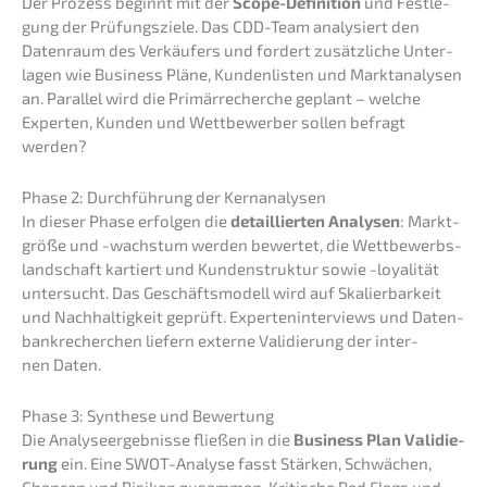
Der Prozess beginnt mit der
Scope-Defini­ti­on
und Festle­
gung der Prüfungs­zie­le. Das CDD-Team analy­siert den
Daten­raum des Verkäu­fers und fordert zusätz­li­che Unter­
la­gen wie Business Pläne, Kunden­lis­ten und Markt­ana­ly­sen
an. Paral­lel wird die Primär­re­cher­che geplant – welche
Exper­ten, Kunden und Wettbe­wer­ber sollen befragt
werden?
Phase 2: Durch­füh­rung der Kernanalysen
In dieser Phase erfol­gen die
detail­lier­ten Analy­sen
: Markt­
grö­ße und -wachs­tum werden bewer­tet, die Wettbe­werbs­
land­schaft kartiert und Kunden­struk­tur sowie -loyali­tät
unter­sucht. Das Geschäfts­mo­dell wird auf Skalier­bar­keit
und Nachhal­tig­keit geprüft. Exper­ten­in­ter­views und Daten­
bank­re­cher­chen liefern exter­ne Validie­rung der inter­
nen Daten.
Phase 3: Synthe­se und Bewertung
Die Analy­se­er­geb­nis­se fließen in die
Business Plan Validie­
rung
ein. Eine SWOT-Analy­se fasst Stärken, Schwä­chen,
Chancen und Risiken zusam­men. Kriti­sche Red Flags und