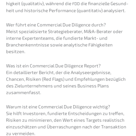
hig­keit (quali­ta­tiv), während die
die finan­zi­el­le Gesund­
FDD
heit und histo­ri­sche Perfor­mance (quanti­ta­tiv) analysiert.
Wer führt eine Commer­cial Due Diligence durch?
Meist spezia­li­sier­te Strate­gie­be­ra­ter, M
&
A-Berater oder
inter­ne Exper­ten­teams, die fundier­te Markt- und
Branchen­kennt­nis­se sowie analy­ti­sche Fähig­kei­ten
besitzen.
Was ist ein Commer­cial Due Diligence Report?
Ein detail­lier­ter Bericht, der die Analy­se­er­geb­nis­se,
Chancen, Risiken (Red Flags) und Empfeh­lun­gen bezüg­lich
des Zielun­ter­neh­mens und seines Business Plans
zusammenfasst.
Warum ist eine Commer­cial Due Diligence wichtig?
Sie hilft Inves­to­ren, fundier­te Entschei­dun­gen zu treffen,
Risiken zu minimie­ren, den Wert eines Targets realis­tisch
einzu­schät­zen und Überra­schun­gen nach der Trans­ak­ti­on
zu vermeiden.