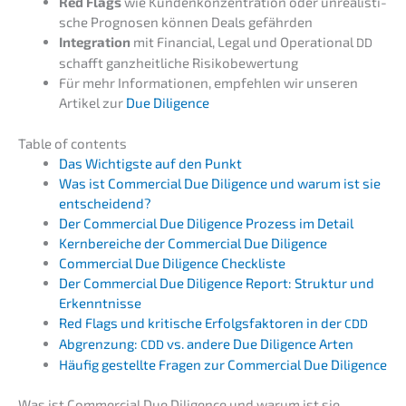
Red Flags
wie Kunden­kon­zen­tra­ti­on oder unrea­lis­ti­
sche Progno­sen können Deals gefährden
Integra­ti­on
mit Finan­cial, Legal und Opera­tio­nal
DD
schafft ganzheit­li­che Risikobewertung
Für mehr Infor­ma­tio­nen, empfeh­len wir unseren
Artikel zur
Due Diligence
Table of contents
Das Wichtigs­te auf den Punkt
Was ist Commer­cial Due Diligence und warum ist sie
entscheidend?
Der Commer­cial Due Diligence Prozess im Detail
Kernbe­rei­che der Commer­cial Due Diligence
Commer­cial Due Diligence Checkliste
Der Commer­cial Due Diligence Report: Struk­tur und
Erkenntnisse
Red Flags und kriti­sche Erfolgs­fak­to­ren in der
CDD
Abgren­zung:
vs. andere Due Diligence Arten
CDD
Häufig gestell­te Fragen zur Commer­cial Due Diligence
Was ist Commer­cial Due Diligence und warum ist sie