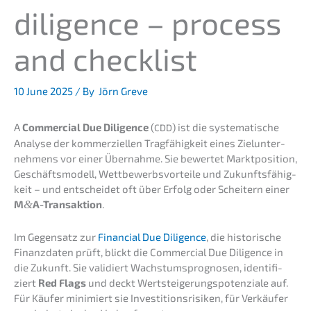
diligence – process
and checklist
10 June 2025
/ By
Jörn Greve
A
Commer­cial Due Diligence
(
) ist die syste­ma­ti­sche
CDD
Analy­se der kommer­zi­el­len Tragfä­hig­keit eines Zielun­ter­
neh­mens vor einer Übernah­me. Sie bewer­tet Markt­po­si­ti­on,
Geschäfts­mo­dell, Wettbe­werbs­vor­tei­le und Zukunfts­fä­hig­
keit – und entschei­det oft über Erfolg oder Schei­tern einer
M
&
A-Transaktion
.
Im Gegen­satz zur
Finan­cial Due Diligence
, die histo­ri­sche
Finanz­da­ten prüft, blickt die Commer­cial Due Diligence in
die Zukunft. Sie validiert Wachs­tums­pro­gno­sen, identi­fi­
ziert
Red Flags
und deckt Wertstei­ge­rungs­po­ten­zia­le auf.
Für Käufer minimiert sie Inves­ti­ti­ons­ri­si­ken, für Verkäu­fer