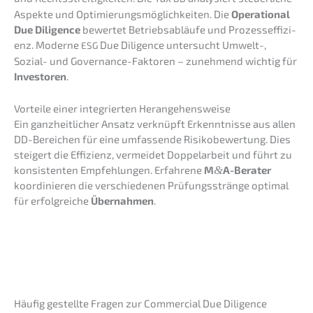
Aspek­te und Optimie­rungs­mög­lich­kei­ten. Die
Opera­tio­nal
Due Diligence
bewer­tet Betriebs­ab­läu­fe und Prozess­ef­fi­zi­
enz. Moder­ne
Due Diligence unter­sucht Umwelt-,
ESG
Sozial- und Gover­nan­ce-Fakto­ren – zuneh­mend wichtig für
Inves­to­ren
.
Vortei­le einer integrier­ten Herangehensweise
Ein ganzheit­li­cher Ansatz verknüpft Erkennt­nis­se aus allen
DD-Berei­chen für eine umfas­sen­de Risiko­be­wer­tung. Dies
steigert die Effizi­enz, vermei­det Doppel­ar­beit und führt zu
konsis­ten­ten Empfeh­lun­gen. Erfah­re­ne
M
&
A-Berater
koordi­nie­ren die verschie­de­nen Prüfungs­strän­ge optimal
für erfolg­rei­che
Übernah­men
.
Häufig gestell­te Fragen zur Commer­cial Due Diligence