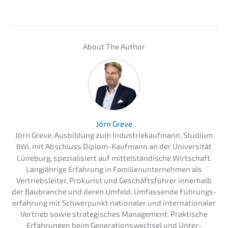
About The Author
Jörn Greve
Jörn Greve, Ausbil­dung zum Indus­trie­kauf­mann, Studi­um
mit Abschluss Diplom-Kaufmann an der Univer­si­tät
BWL
Lüneburg, spezia­li­siert auf mittel­stän­di­sche Wirtschaft.
Langjäh­ri­ge Erfah­rung in Famili­en­un­ter­neh­men als
Vertriebs­lei­ter, Proku­rist und Geschäfts­füh­rer inner­halb
der Baubran­che und deren Umfeld. Umfas­sen­de Führungs­
er­fah­rung mit Schwer­punkt natio­na­ler und inter­na­tio­na­ler
Vertrieb sowie strate­gi­sches Manage­ment. Prakti­sche
Erfah­run­gen beim Generations­wechsel und Unter­