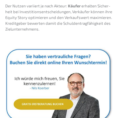
Der Nutzen variiert je nach Akteur:
Käufer
erhal­ten Sicher­
heit bei Inves­ti­ti­ons­ent­schei­dun­gen, Verkäu­fer können ihre
Equity Story optimie­ren und den Verkaufs­wert maximie­ren.
Kredit­ge­ber bewer­ten damit die Schul­den­trag­fä­hig­keit des
Zielunternehmens.