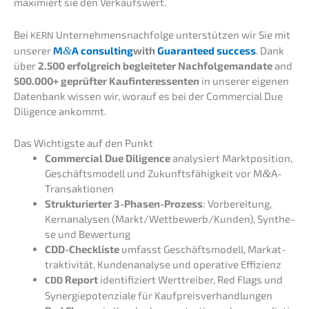
maximiert sie den Verkaufswert.
Bei
Unternehmens­nachfolge unter­stüt­zen wir Sie mit
KERN
unserer
M
&
A consul­ting
with
Guaran­teed success
. Dank
über
2.500 erfolg­reich beglei­te­ter Nachfol­ge­man­da­te
and
500.000+ geprüf­ter Kaufin­ter­es­sen­ten
in unserer eigenen
Daten­bank wissen wir, worauf es bei der Commer­cial Due
Diligence ankommt.
Das Wichtigs­te auf den Punkt
Commer­cial Due Diligence
analy­siert Markt­po­si­ti­on,
Geschäfts­mo­dell und Zukunfts­fä­hig­keit vor M
&
A-
Transaktionen
Struk­tu­rier­ter 3-Phasen-Prozess
: Vorbe­rei­tung,
Kernana­ly­sen (Markt/Wettbewerb/Kunden), Synthe­
se und Bewertung
CDD-Check­lis­te
umfasst Geschäfts­mo­dell, Markat­
trak­ti­vi­tät, Kunden­ana­ly­se und opera­ti­ve Effizienz
Report
identi­fi­ziert Werttrei­ber, Red Flags und
CDD
Syner­gie­po­ten­zia­le für Kaufpreisverhandlungen