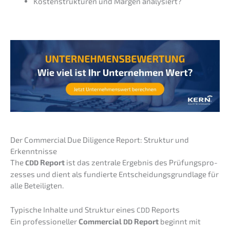
Kosten­struk­tu­ren und Margen analysiert?
Der Commer­cial Due Diligence Report: Struk­tur und
Erkenntnisse
The
Report
ist das zentra­le Ergeb­nis des Prüfungs­pro­
CDD
zes­ses und dient als fundier­te Entschei­dungs­grund­la­ge für
alle Beteiligten.
Typische Inhal­te und Struk­tur eines
Reports
CDD
Ein profes­sio­nel­ler
Commer­cial
Report
beginnt mit
DD