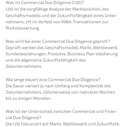
Was ist Commer­cial Due Diligence (
)?
CDD
ist die sorgfäl­ti­ge Analy­se der Markt­po­si­ti­on, des
CDD
Geschäfts­mo­dells und der Zukunfts­fä­hig­keit eines Unter­
neh­mens, oft im Vorfeld von M
&
A-Transaktionen zur
Risikobewertung.
Was wird bei einer Commer­cial Due Diligence geprüft?
Geprüft werden das Geschäfts­mo­dell, Markt, Wettbe­werb,
Kunden­be­zie­hun­gen, Produk­te, Business Plan Validie­rung
und die allge­mei­ne Zukunfts­fä­hig­keit des
Zielunternehmens.
Wie lange dauert eine Commer­cial Due Diligence?
Die Dauer variiert je nach Umfang und Komple­xi­tät des
Zielun­ter­neh­mens, üblicher­wei­se von mehre­ren Wochen
bis zu einigen Monaten.
Was ist der Unter­schied zwischen Commer­cial und Finan­
cial Due Diligence?
Die
fokus­siert auf Markt, Wettbe­werb und Zukunfts­fä­
CDD