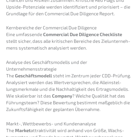
Upside-Poten­zia­le werden identi­fi­ziert und priori­siert – die
Grund­la­ge für den Commer­cial Due Diligence Report.
Kernbe­rei­che der Commer­cial Due Diligence
Eine umfas­sen­de
Commer­cial Due Diligence Check­lis­te
stellt sicher, dass alle kriti­schen Berei­che des Zielun­ter­neh­
mens syste­ma­tisch analy­siert werden.
Analy­se des Geschäfts­mo­dells und der
Unternehmensstrategie
The
Geschäfts­mo­dell
steht im Zentrum jeder CDD-Prüfung.
Analy­siert werden das Wertver­spre­chen, die Allein­stel­
lungs­merk­ma­le und die Nachhal­tig­keit des Ertrags­mo­dells.
Wie skalier­bar ist das
Compa­ny
? Welche Quali­tät hat das
Führungs­team? Diese Bewer­tung bestimmt maßgeb­lich die
Zukunfts­fä­hig­keit der geplan­ten Übernahme.
Markt-, Wettbe­werbs- und Kundenanalyse
The
Market
attrak­ti­vi­tät wird anhand von Größe, Wachs­
tums­ra­ten und Trends bewer­tet. Wettbe­werbs­ana­ly­sen