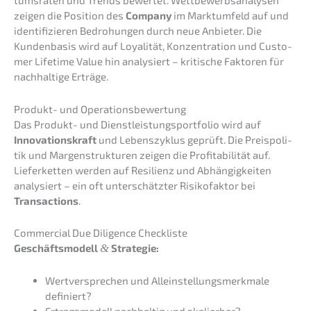
zeigen die Positi­on des
Compa­ny
im Markt­um­feld auf und
identi­fi­zie­ren Bedro­hun­gen durch neue Anbie­ter. Die
Kunden­ba­sis wird auf Loyali­tät, Konzen­tra­ti­on und Custo­
mer Lifetime Value hin analy­siert – kriti­sche Fakto­ren für
nachhal­ti­ge Erträge.
Produkt- und Operationsbewertung
Das Produkt- und Dienst­leis­tungs­port­fo­lio wird auf
Innova­ti­ons­kraft
und Lebens­zy­klus geprüft. Die Preis­po­li­
tik und Margen­struk­tu­ren zeigen die Profi­ta­bi­li­tät auf.
Liefer­ket­ten werden auf Resili­enz und Abhän­gig­kei­ten
analy­siert – ein oft unter­schätz­ter Risiko­fak­tor bei
Transac­tions
.
Commer­cial Due Diligence Checkliste
Geschäfts­mo­dell
&
Strategie:
Wertver­spre­chen und Allein­stel­lungs­merk­ma­le
definiert?