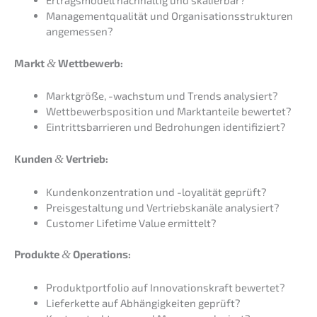
Ertrags­mo­dell nachhal­tig und skalierbar?
Manage­ment­qua­li­tät und Organi­sa­ti­ons­struk­tu­ren
angemessen?
Markt
&
Wettbewerb:
Markt­grö­ße, -wachs­tum und Trends analysiert?
Wettbe­werbs­po­si­ti­on und Markt­an­tei­le bewertet?
Eintritts­bar­rie­ren und Bedro­hun­gen identifiziert?
Kunden
&
Vertrieb:
Kunden­kon­zen­tra­ti­on und -loyali­tät geprüft?
Preis­ge­stal­tung und Vertriebs­ka­nä­le analysiert?
Custo­mer Lifetime Value ermittelt?
Produk­te
&
Operations:
Produkt­port­fo­lio auf Innova­ti­ons­kraft bewertet?
Liefer­ket­te auf Abhän­gig­kei­ten geprüft?