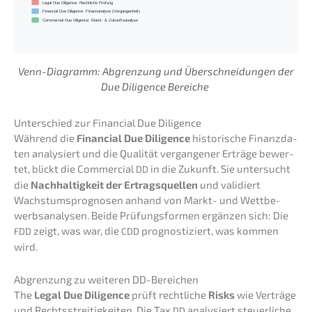
Legal Due Diligence: Rechtliche Prüfung
Financial Due Diligence: Finanzanalyse (Vergangenheit)
Commercial Due Diligence: Markt- & Zukunftsanalyse
Venn-Diagramm: Abgren­zung und Überschnei­dun­gen der
Due Diligence Bereiche
Unter­schied zur Finan­cial Due Diligence
Während die
Finan­cial Due Diligence
histo­ri­sche Finanz­da­
ten analy­siert und die Quali­tät vergan­ge­ner Erträ­ge bewer­
tet, blickt die Commer­cial
in die Zukunft. Sie unter­sucht
DD
die
Nachhal­tig­keit der Ertrags­quel­len
und validiert
Wachs­tums­pro­gno­sen anhand von Markt- und Wettbe­
werbs­ana­ly­sen. Beide Prüfungs­for­men ergän­zen sich: Die
zeigt, was war, die
prognos­ti­ziert, was kommen
FDD
CDD
wird.
Abgren­zung zu weite­ren DD-Bereichen
The
Legal Due Diligence
prüft recht­li­che
Risks
wie Verträ­ge
und Rechts­strei­tig­kei­ten. Die Tax
analy­siert steuer­li­che
DD