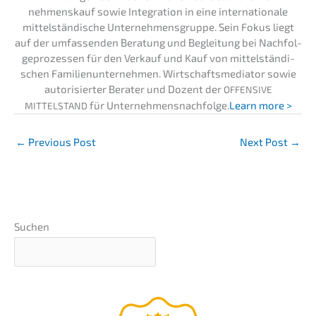
nehmens­kauf sowie Integra­ti­on in eine inter­na­tio­na­le
mittel­stän­di­sche Unter­neh­mens­grup­pe. Sein Fokus liegt
auf der umfas­sen­den Beratung und Beglei­tung bei Nachfol­
ge­pro­zes­sen für den Verkauf und Kauf von mittel­stän­di­
schen Famili­en­un­ter­neh­men. Wirtschafts­me­dia­tor sowie
autori­sier­ter Berater und Dozent der
OFFENSIVE
für Unternehmens­nachfolge.
Learn more >
MITTELSTAND
←
Previous Post
Next Post
→
Suchen