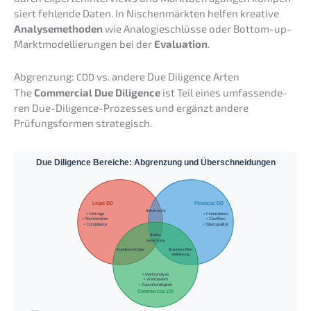
siert fehlen­de Daten. In Nischen­märk­ten helfen kreati­ve
Analy­se­me­tho­den
wie Analo­gie­schlüs­se oder Bottom-up-
Markt­mo­del­lie­run­gen bei der
Evalua­ti­on
.
Abgren­zung:
vs. andere Due Diligence Arten
CDD
The
Commer­cial Due Diligence
ist Teil eines umfas­sen­de­
ren Due-Diligence-Prozes­ses und ergänzt andere
Prüfungs­for­men strategisch.
Due Diligence Bereiche: Abgrenzung und Überschneidungen
Legal DD
Financial DD
Steuerrecht
• Verträge
• Finanzdaten
• Rechtsrisiken
• Cashflow
• Compliance
• Bilanzqualität
Risiko-
bewertung
Kundenverträge
Business Plan
Validierung
• Marktanalyse
• Wettbewerb
• Zukunftsfähigkeit
Commercial DD