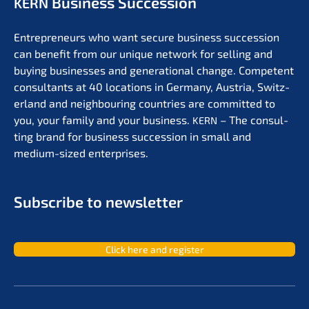
Business Succession
KERN
Entre­pre­neurs who want secure business succes­si­on
can benefit from our unique network for selling and
buying businesses and genera­tio­nal change. Compe­tent
consul­tants at 40 locati­ons in Germa­ny, Austria, Switz­
er­land and neigh­bou­ring count­ries are commit­ted to
you, your family and your business.
– The consul­
KERN
ting brand for business succes­si­on in small and
medium-sized enterprises.
Subscri­be to newsletter
Click here and register