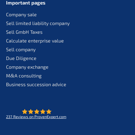
Important pages
Compa­ny sale
Sell limit­ed liabi­li­ty company
Sell GmbH Taxes
Calcu­la­te enter­pri­se value
Sell compa­ny
Due Diligence
Compa­ny exchange
M
&
A consul­ting
Business succes­si­on advice
237
Reviews on ProvenExpert.com
- Future for lifeworks
KERN