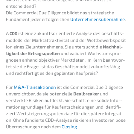
entscheidend?
Die Commer­cial Due Diligence bildet das strate­gi­sche
Funda­ment jeder erfolg­rei­chen
Unter­neh­mens­über­nah­me
.
A
ist eine zukunfts­ori­en­tier­te Analy­se des Geschäfts­
CDD
mo­dells, der Markt­at­trak­ti­vi­tät und der Wettbe­werbs­po­si­t
i­on eines Zielun­ter­neh­mens. Sie unter­sucht die
Nachhal­
tig­keit der Ertrags­quel­len
und validiert Wachs­tums­pro­
gno­sen anhand objek­ti­ver Markt­da­ten. Im Kern beant­wor­
tet sie die Frage: Ist das Geschäfts­mo­dell zukunfts­fä­hig
und recht­fer­tigt es den geplan­ten Kaufpreis?
Für
M
&
A-Transaktionen
ist die Commer­cial Due Diligence
unver­zicht­bar, da sie poten­zi­el­le
Dealb­rea­k­er
und
versteck­te Risiken aufdeckt. Sie schafft eine solide Infor­
ma­ti­ons­grund­la­ge für Kaufent­schei­dun­gen und identi­fi­
ziert Wertstei­ge­rungs­po­ten­zia­le für die späte­re Integra­ti­
on. Ohne fundier­te CDD-Analy­se riskie­ren Inves­to­ren böse
Überra­schun­gen nach dem
Closing
.