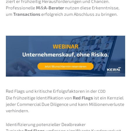
ziert er frühzei­tig Heraus­for­de­run­gen und Chancen.
Profes­sio­nel­le
M
&
A-Berater
nutzen diese Erkennt­nis­se,
um
Transac­tions
erfolg­reich zum Abschluss zu bringen.
Red Flags und kriti­sche Erfolgs­fak­to­ren in der
CDD
Die frühzei­ti­ge Identi­fi­ka­ti­on von
Red Flags
ist ein Kernziel
jeder Commer­cial Due Diligence und kann Millio­nen­ver­lus­te
verhindern.
Identi­fi­zie­rung poten­zi­el­ler Dealbreaker
Typische
Red Flags
umfas­sen signi­fi­kan­te Kunden­ver­lust­