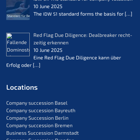
10 June 2025
The
standard forms the basis for
[…]
IDW
S1
Red Flag Due Diligence: Dealb­rea­k­er recht­
zei­tig erken­nen
10 June 2025
Eine Red Flag Due Diligence kann über
Erfolg oder
[…]
Locati­ons
Compa­ny succes­si­on Basel
Compa­ny succes­si­on Bayreuth
Compa­ny Succes­si­on Berlin
Compa­ny succes­si­on Bremen
Business Succes­si­on Darmstadt