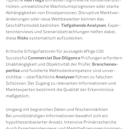
ri­si­ken, unrea­lis­ti­sche Wachs­tums­pro­gno­sen oder starke
Abhän­gig­kei­ten von Einzel­per­so­nen. Disrup­ti­ve Markt­ver­
än­de­run­gen oder neue Wettbe­wer­ber können das
Geschäfts­mo­dell bedro­hen.
Tiefge­hen­de Analy­sen
, Exper­
ten­in­ter­views und Szena­rio­be­trach­tun­gen helfen dabei,
diese
Risks
syste­ma­tisch aufzudecken.
Kriti­sche Erfolgs­fak­to­ren für aussa­ge­kräf­ti­ge
CDD
Successful
Commer­cial Due Diligence
Prüfun­gen erfor­dern
Unabhän­gig­keit und Objek­ti­vi­tät der Prüfer.
Branchen­ex­
per­ti­se
und fundier­te Metho­den­kom­pe­tenz sind unver­
zicht­bar – oberfläch­li­che
Analy­sen
führen zu falschen
Schlüs­sen. Der Zugang zu relevan­ten Infor­ma­tio­nen und
Markt­ex­per­ten bestimmt die Quali­tät der Erkennt­nis­se
maßgeblich.
Umgang mit begrenz­ten Daten und Nischenmärkten
Bei unvoll­stän­di­gen Infor­ma­tio­nen bewährt sich ein
hypothe­sen­ba­sier­ter Ansatz. Inten­si­ve Primär­re­cher­che
durch Exper­ten­in­ter­views und Markt­be­fra­gun­gen kompen­