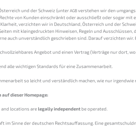
Öster­reich und der Schweiz (unter
verste­hen wir den umgangs­sp
AGB
iten Rechte von Kunden einschränkt oder ausschließt oder sogar mit
 Klarheit, verzich­ten wir in Deutsch­land, Öster­reich und der Schwe
Seiten mit klein­ge­druck­ten Hinwei­sen, Regeln und Ausschlüs­sen,
e auch unver­ständ­lich geschrie­ben sind. Darauf verzich­ten wir. 
achvoll­zieh­ba­res Angebot und einen Vertrag (Verträ­ge nur dort, w
hend alle wichti­gen Standards für eine Zusammenarbeit.
n­ar­beit so leicht und verständ­lich machen, wie nur irgend­wie 
rn auf dieser Homepage:
 and locati­ons are
legal­ly indepen­dent
be operated.
haft im Sinne der deutschen Rechts­auf­fas­sung. Eine gesamtschuld