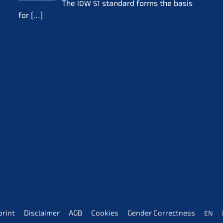
The
standard forms the basis
IDW
S1
for
[…]
print
Disclai­mer
AGB
Cookies
Gender Correct­ness
EN