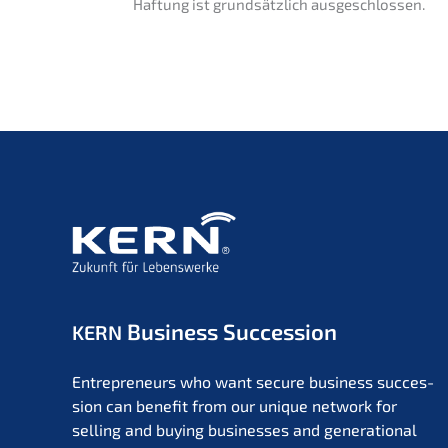
Haftung ist grund­sätz­lich ausgeschlossen.
Business Succession
KERN
Entre­pre­neurs who want secure business succes­
si­on can benefit from our unique network for
selling and buying businesses and genera­tio­nal