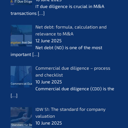
due diligence is crucial in M
&
A
IT
transac­tions
[…]
Net debt: formu­la, calcu­la­ti­on and
relevan­ce to M
&
A
12 June 2025
Net debt (
) is one of the most
ND
important
[…]
Commer­cial due diligence – process
and check­list
10 June 2025
Commer­cial due diligence (
) is the
CDD
[…]
: The standard for compa­ny
IDW
S1
valua­ti­on
10 June 2025