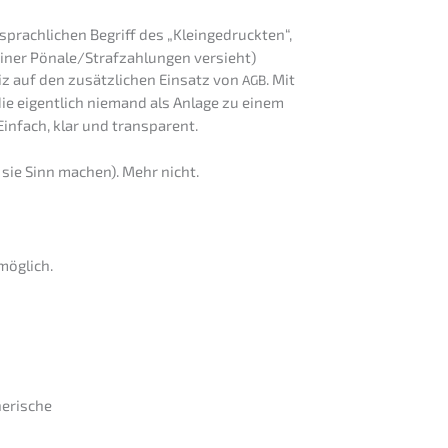
rach­li­chen Begriff des „Klein­ge­druck­ten“,
 einer Pönale/Strafzahlungen versieht)
iz auf den zusätz­li­chen Einsatz von
. Mit
AGB
 die eigent­lich niemand als Anlage zu einem
Einfach, klar und transparent.
o sie Sinn machen). Mehr nicht.
möglich.
nerische