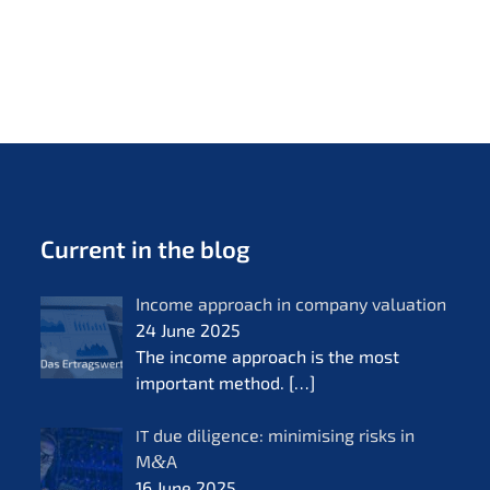
Current in the blog
Income approach in compa­ny valua­ti­on
24 June 2025
The income approach is the most
important method.
[…]
due diligence: minimi­sing risks in
IT
M
&
A
16 June 2025