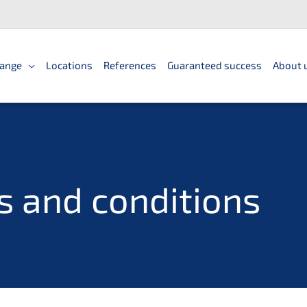
ange
Locations
References
Guaranteed success
About 
s and conditions