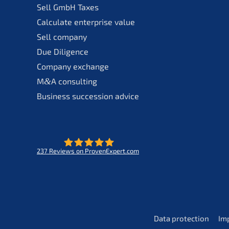
Sell GmbH Taxes
Calcu­la­te enter­pri­se value
Sell compa­ny
Due Diligence
Compa­ny exchange
M
&
A consul­ting
Business succes­si­on advice
237
Reviews on ProvenExpert.com
- Future for lifeworks
KERN
Data protec­tion
Im