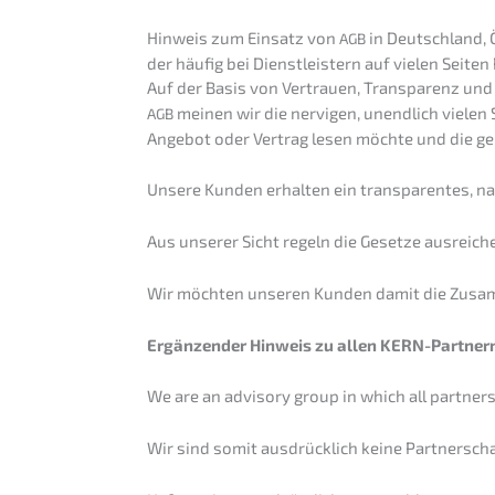
Hinweis zum Einsatz von
in Deutsch­land, 
AGB
der häufig bei Dienst­leis­tern auf vielen Se
Auf der Basis von Vertrau­en, Trans­pa­renz und
meinen wir die nervi­gen, unend­lich vielen 
AGB
Angebot oder Vertrag lesen möchte und die gern
Unsere Kunden erhal­ten ein trans­pa­ren­tes, n
Aus unserer Sicht regeln die Geset­ze ausrei­c
Wir möchten unseren Kunden damit die Zusam­me
Ergän­zen­der Hinweis zu allen KERN-Partne
We are an adviso­ry group in which all partners
Wir sind somit ausdrück­lich keine Partner­sc