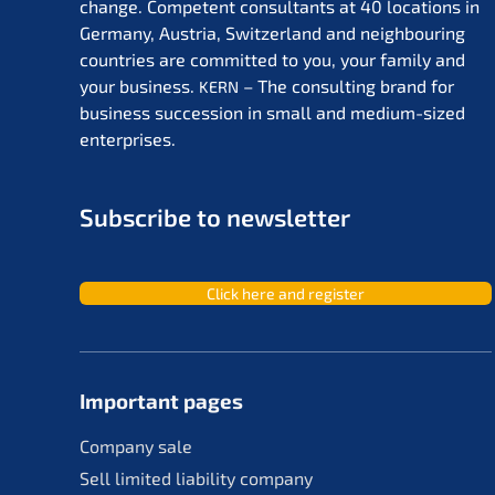
change. Compe­tent consul­tants at 40 locati­ons in
Germa­ny, Austria, Switz­er­land and neigh­bou­ring
count­ries are commit­ted to you, your family and
your business.
– The consul­ting brand for
KERN
business succes­si­on in small and medium-sized
enterprises.
Subscri­be to newsletter
Click here and register
Important pages
Compa­ny sale
Sell limit­ed liabi­li­ty company