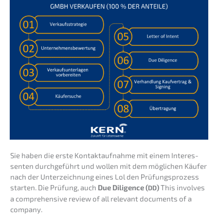
Sie haben die erste Kontakt­auf­nah­me mit einem Inter­es­
sen­ten durch­ge­führt und wollen mit dem mögli­chen Käufer
nach der Unter­zeich­nung eines Lol den Prüfungs­pro­zess
starten. Die Prüfung, auch
Due Diligence (
)
This invol­ves
DD
a compre­hen­si­ve review of all relevant documents of a
company.