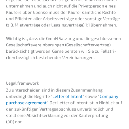
un­ter­neh­men und auch nicht auf die Privat­per­son eines
Käufers über. Ebenso muss der Käufer sämtli­che Rechte
und Pflich­ten aller Arbeits­ver­trä­ge oder sonsti­ge Verträ­ge
(z.B. Mietver­trä­ge oder Leasing­ver­trä­ge) 1:1 übernehmen.
Wichtig ist, dass die GmbH Satzung und die geschlos­se­nen
Gesell­schafts­ver­ein­ba­run­gen (Gesell­schaf­ter­ver­trag)
berück­sich­tigt werden. Gerne beraten wir Sie zu Fallstri­
cken bezüg­lich bestehen­der Vereinbarungen.
Legal frame­work
Zu unter­schei­den sind in diesem Zusam­men­hang
unbedingt die Begrif­fe “
Letter of Intent
“ sowie “
Compa­ny
purcha­se agree­ment
“. Der Letter of Intent ist in Hinblick auf
den zukünf­ti­gen Vertrags­ab­schluss unver­bind­lich und
stellt eine Absichts­er­klä­rung vor der Käufer­prü­fung
(
) dar.
DD