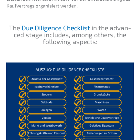
Kaufver­trags organi­siert werden.
The
Due Diligence Check­list
in the advan­
ced stage includes, among others, the
follo­wing aspects: