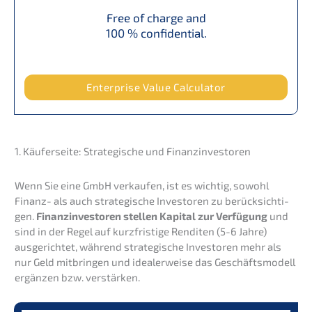
Free of charge and
100 % confidential.
Enter­pri­se Value Calculator
1. Käufer­sei­te: Strate­gi­sche und Finanzinvestoren
Wenn Sie eine GmbH verkau­fen, ist es wichtig, sowohl
Finanz- als auch strate­gi­sche Inves­to­ren zu berück­sich­ti­
gen.
Finanz­in­ves­to­ren stellen Kapital zur Verfü­gung
und
sind in der Regel auf kurzfris­ti­ge Rendi­ten (5-6 Jahre)
ausge­rich­tet, während strate­gi­sche Inves­to­ren mehr als
nur Geld mitbrin­gen und idealer­wei­se das Geschäfts­mo­dell
ergän­zen bzw. verstärken.