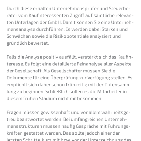
Durch diese erhal­ten Unter­neh­mens­prü­fer und Steuer­be­
ra­ter vom Kaufin­ter­es­sen­ten Zugriff auf sämtli­che relevan­
ten Unter­la­gen der GmbH. Damit können Sie eine Unter­neh­
mens­ana­ly­se durch­füh­ren. Es werden dabei Stärken und
Schwä­chen sowie die Risiko­po­ten­tia­le analy­siert und
gründ­lich bewer­tet.
Falls die Analy­se positiv ausfällt, verstärkt sich das Kaufin­
ter­es­se. Es folgt eine detail­lier­te Feinana­ly­se aller Aspek­te
der Gesell­schaft. Als Gesell­schaf­ter müssen Sie die
Dokumen­te für eine Überprü­fung zur Verfü­gung stellen. Es
empfiehlt sich daher schon frühzei­tig mit der Daten­samm­
lung zu begin­nen. Schließ­lich sollen es die Mitar­bei­ter in
diesem frühen Stadi­um nicht mitbe­kom­men.
Fragen müssen gewis­sen­haft und vor allem wahrheits­ge­
treu beant­wor­tet werden. Bei umfang­rei­chen Unter­neh­
mens­struk­tu­ren müssen häufig Gesprä­che mit Führungs­
kräf­ten gestat­tet werden. Das sollte jedoch einer der
letzten Schrit­te, kurz mit bzw. vor der Unter­zeich­nung des