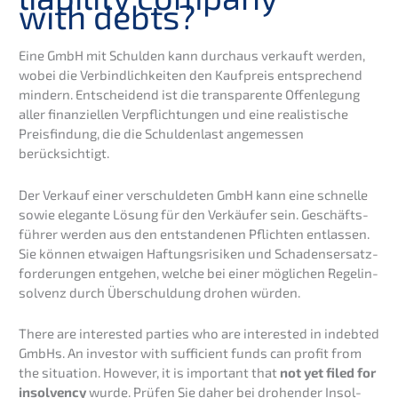
with debts?
Eine GmbH mit Schul­den kann durch­aus verkauft werden,
wobei die Verbind­lich­kei­ten den Kaufpreis entspre­chend
mindern. Entschei­dend ist die trans­pa­ren­te Offen­le­gung
aller finan­zi­el­len Verpflich­tun­gen und eine realis­ti­sche
Preis­fin­dung, die die Schul­den­last angemes­sen
berücksichtigt.
Der Verkauf einer verschul­de­ten GmbH kann eine schnel­le
sowie elegan­te Lösung für den Verkäu­fer sein. Geschäfts­
füh­rer werden aus den entstan­de­nen Pflich­ten entlas­sen.
Sie können etwaigen Haftungs­ri­si­ken und Schadens­er­satz­
for­de­run­gen entge­hen, welche bei einer mögli­chen Regel­in­
sol­venz durch Überschul­dung drohen würden.
There are interes­ted parties who are interes­ted in indeb­ted
GmbHs. An inves­tor with suffi­ci­ent funds can profit from
the situa­ti­on. However, it is important that
not yet filed for
insol­ven­cy
wurde. Prüfen Sie daher bei drohen­der Insol­