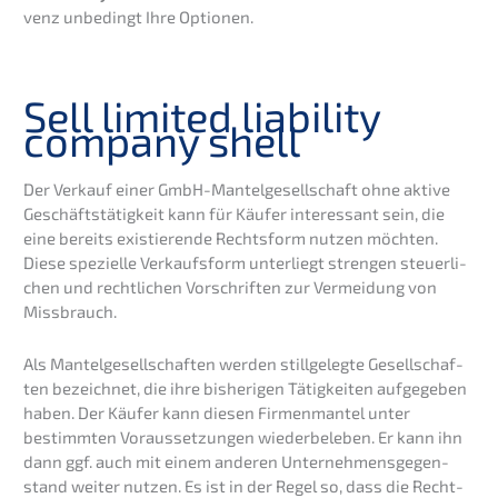
venz unbedingt Ihre Optionen.
Sell limit­ed liabi­li­ty
compa­ny shell
Der Verkauf einer GmbH-Mantel­ge­sell­schaft ohne aktive
Geschäfts­tä­tig­keit kann für Käufer inter­es­sant sein, die
eine bereits existie­ren­de Rechts­form nutzen möchten.
Diese spezi­el­le Verkaufs­form unter­liegt stren­gen steuer­li­
chen und recht­li­chen Vorschrif­ten zur Vermei­dung von
Missbrauch.
Als Mantel­ge­sell­schaf­ten werden still­ge­leg­te Gesell­schaf­
ten bezeich­net, die ihre bishe­ri­gen Tätig­kei­ten aufge­ge­ben
haben. Der Käufer kann diesen Firmen­man­tel unter
bestimm­ten Voraus­set­zun­gen wieder­be­le­ben. Er kann ihn
dann ggf. auch mit einem anderen Unter­neh­mens­ge­gen­
stand weiter nutzen. Es ist in der Regel so, dass die Recht­