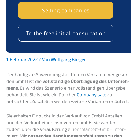
Selling compa­nies
To the free initi­al consultation
1. Febru­ar 2022 / Von Wolfgang Bürger
Der häufigs­te Anwen­dungs­fall für den Verkauf einer gesun­
den GmbH ist die
vollstän­di­ge Übertra­gung des Unter­neh­
mens
. Es wird das Szena­rio einer vollstän­di­gen Überga­be
behan­delt. Sie ist wie ein üblicher
Compa­ny sale
zu
betrach­ten. Zusätz­lich werden weite­re Varian­ten erläutert.
Sie erhal­ten Einbli­cke in den Verkauf von GmbH Antei­len
und den Verkauf einer insol­ven­ten GmbH. Sie werden
zudem über die Veräu­ße­rung einer “Mantel“-GmbH infor­
miert.
Mit passen­den Handlungs­emp­feh­lun­gen zu den