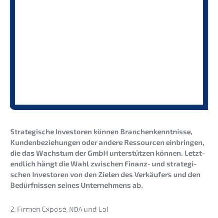
Strate­gi­sche Inves­to­ren können Branchen­kennt­nis­se,
Kunden­be­zie­hun­gen oder andere Ressour­cen einbrin­gen
,
die das Wachs­tum der GmbH unter­stüt­zen können. Letzt­
end­lich hängt die Wahl zwischen Finanz- und strate­gi­
schen Inves­to­ren von den Zielen des Verkäu­fers und den
Bedürf­nis­sen seines Unter­neh­mens ab.
2. Firmen Exposé,
und LoI
NDA