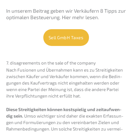
In unserem Beitrag geben wir Verkäu­fern 8 Tipps zur
optima­len Besteue­rung. Hier mehr lesen.
Sell GmbH Taxes
7. disagree­ments on the sale of the company
Nach Fusio­nen und Übernah­men kann es zu Strei­tig­kei­ten
zwischen Käufer und Verkäu­fer kommen, wenn die Bedin­
gun­gen des Kaufver­trags nicht einge­hal­ten werden oder
wenn eine Partei der Meinung ist, dass die andere Partei
ihre Verpflich­tun­gen nicht erfüllt hat.
Diese Strei­tig­kei­ten können kostspie­lig und zeitauf­wen­
dig sein.
Umso wichti­ger sind daher die exakten Erfas­sun­
gen und Formu­lie­run­gen zu den verein­bar­ten Zielen und
Rahmen­be­din­gun­gen. Um solche Strei­tig­kei­ten zu vermei­