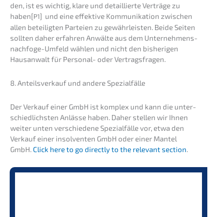
den, ist es wichtig, klare und detail­lier­te Verträ­ge zu
haben[
] und eine effek­ti­ve Kommu­ni­ka­ti­on zwischen
P1
allen betei­lig­ten Partei­en zu gewähr­leis­ten. Beide Seiten
sollten daher erfah­ren Anwäl­te aus dem Unter­neh­mens­
nach­fo­ge-Umfeld wählen und nicht den bishe­ri­gen
Hausan­walt für Perso­nal- oder Vertragsfragen.
8. Anteils­ver­kauf und andere Spezialfälle
Der Verkauf einer GmbH ist komplex und kann die unter­
schied­lichs­ten Anläs­se haben. Daher stellen wir Ihnen
weiter unten verschie­de­ne Spezi­al­fäl­le vor, etwa den
Verkauf einer insol­ven­ten GmbH oder einer Mantel
GmbH.
Click here to go direct­ly to the relevant section
.