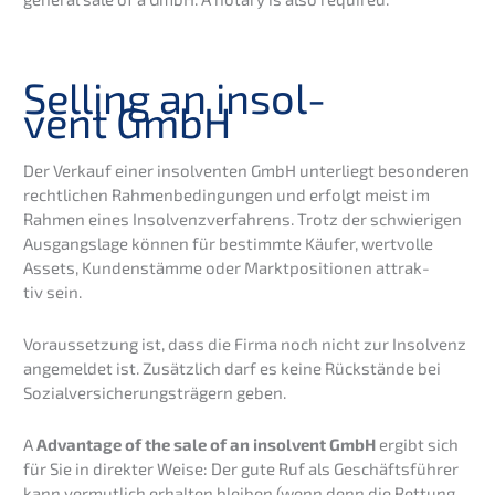
Selling an insol­
vent GmbH
Der Verkauf einer insol­ven­ten GmbH unter­liegt beson­de­ren
recht­li­chen Rahmen­be­din­gun­gen und erfolgt meist im
Rahmen eines Insol­venz­ver­fah­rens. Trotz der schwie­ri­gen
Ausgangs­la­ge können für bestimm­te Käufer, wertvol­le
Assets, Kunden­stäm­me oder Markt­po­si­tio­nen attrak­
tiv sein.
Voraus­set­zung ist, dass die Firma noch nicht zur Insol­venz
angemel­det ist. Zusätz­lich darf es keine Rückstän­de bei
Sozial­ver­si­che­rungs­trä­gern geben.
A
Advan­ta­ge of the sale of an insol­vent GmbH
ergibt sich
für Sie in direk­ter Weise:
Der gute Ruf als Geschäfts­füh­rer
kann vermut­lich erhal­ten bleiben (wenn denn die Rettung