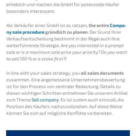
erheb­lich und machen die GmbH für poten­zi­el­le Käufer
beson­ders interessant.
Als Verkäu­fer einer GmbH ist es ratsam,
the entire
Compa­
ny sale proce­du­re
gründ­lich zu planen
. Der Grund Ihrer
Verkaufs­ent­schei­dung bestimmt in der Regel auch Ihre
weiter­füh­ren­de Strate­gie.
Are you interes­ted in a prompt
sale or is a maximum sale price your priori­ty? Do you want
to sell 100 % or a stake first?
I
In line with your sales strategy, you
all sales documents
zusam­men. Eine angemes­se­ne Unter­neh­mens­be­wer­tung
ist für den Prozess von zentra­ler Bedeu­tung. Details zu
diesen wichti­gen Schrit­ten entneh­men Sie unserem Artikel
zum Thema
Sell compa­ny
. Es ist zudem auch sinnvoll, die
Positi­on des Käufers nachzu­voll­zie­hen. Auf diese Weise
können Sie sich auf mögli­che Konflik­te vorbereiten.