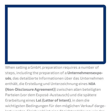
When selling a GmbH, prepa­ra­ti­on requi­res a number of
steps, inclu­ding the prepa­ra­ti­on of a
Unter­neh­mens­ex­po­
sés
, das detail­lier­te Infor­ma­tio­nen über das Unter­neh­men
enthält, die Erstel­lung und Unter­zeich­nung eines
NDA
(Non-Disclo­sure Agree­ment)
) zwischen allen betei­lig­ten
Partei­en (vor dem Exposé-Austausch) und die späte­re
Erarbei­tung eines
Lol (Letter of Intent)
, in dem die
wichtigs­ten Bedin­gun­gen für den mögli­chen Verkauf darge­
legt werden. Gleich­wohl ist eine Absichts­er­klä­rung, wie der