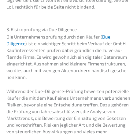
LoI, recht­lich für beide Seite nicht bindend.
3. Risiko­prü­fung via Due Diligence
Die Unter­neh­mens­prü­fung durch den Käufer (
Due
Diligence
) ist ein wichti­ger Schritt beim Verkauf der GmbH.
Kaufin­ter­es­sen­ten prüfen dabei gründ­lich die zu veräu­
ßern­de Firma. Es wird gewöhn­lich ein digita­ler Daten­raum
einge­rich­tet. Ausnah­men sind kleine­re Firmen­struk­tu­ren,
wo dies auch mit wenigen Akten­ord­nern händisch gesche­
hen kann.
Während der Due-Diligence-Prüfung bewer­ten poten­zi­el­le
Käufer die mit dem Kauf eines Unter­neh­mens verbun­de­nen
Risiken, bevor sie eine Entschei­dung treffen. Dazu gehören
die Prüfung von Jahres­ab­schlüs­sen, die Analy­se von
Markt­trends, die Bewer­tung der Einhal­tung von Geset­zen
und Vorschrif­ten, Risiken jegli­cher Art und die Bewer­tung
von steuer­li­chen Auswir­kun­gen und vieles mehr.