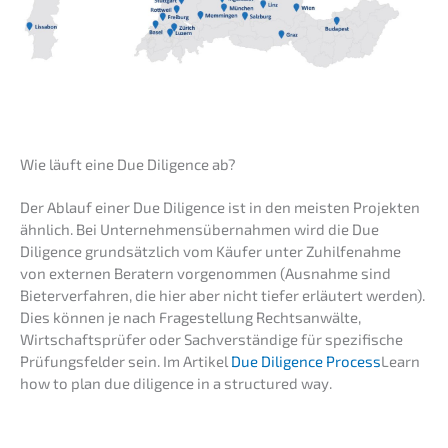
Wie läuft eine Due Diligence ab?
Der Ablauf einer Due Diligence ist in den meisten Projek­ten
ähnlich. Bei Unter­neh­mens­über­nah­men wird die Due
Diligence grund­sätz­lich vom Käufer unter Zuhil­fe­nah­me
von exter­nen Beratern vorge­nom­men (Ausnah­me sind
Bieter­ver­fah­ren, die hier aber nicht tiefer erläu­tert werden).
Dies können je nach Frage­stel­lung Rechts­an­wäl­te,
Wirtschafts­prü­fer oder Sachver­stän­di­ge für spezi­fi­sche
Prüfungs­fel­der sein. Im Artikel
Due Diligence Process
Learn
how to plan due diligence in a struc­tu­red way.