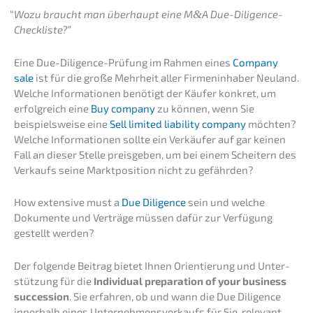
“
Wozu braucht man überhaupt eine M
&
A Due-Diligence-
Checkliste?”
Eine Due-Diligence-Prüfung im Rahmen eines
Compa­ny
sale
ist für die große Mehrheit aller Firmen­in­ha­ber Neuland.
Welche Infor­ma­tio­nen benötigt der Käufer konkret, um
erfolg­reich eine
Buy compa­ny
zu können, wenn Sie
beispiels­wei­se eine
Sell limit­ed liabi­li­ty compa­ny
möchten?
Welche Infor­ma­tio­nen sollte ein Verkäu­fer auf gar keinen
Fall an dieser Stelle preis­ge­ben, um bei einem Schei­tern des
Verkaufs seine Markt­po­si­ti­on nicht zu gefährden?
How exten­si­ve must a
Due Diligence
sein und welche
Dokumen­te und Verträ­ge müssen dafür zur Verfü­gung
gestellt werden?
Der folgen­de Beitrag bietet Ihnen Orien­tie­rung und Unter­
stüt­zung für die
Indivi­du­al prepa­ra­ti­on of your business
succes­si­on
. Sie erfah­ren, ob und wann die Due Diligence
inner­halb eines Unter­neh­mens­ver­kaufs für Sie relevant