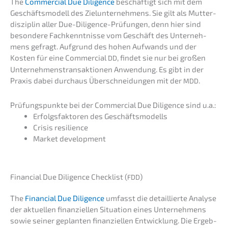
The
Commer­cial Due Diligence
beschäf­tigt sich mit dem
Geschäfts­mo­dell des Zielun­ter­neh­mens. Sie gilt als Mutter­
dis­zi­plin aller Due-Diligence-Prüfun­gen, denn hier sind
beson­de­re Fachkennt­nis­se vom Geschäft des Unter­neh­
mens gefragt. Aufgrund des hohen Aufwands und der
Kosten für eine Commer­cial
, findet sie nur bei großen
DD
Unter­neh­mens­trans­ak­tio­nen Anwen­dung. Es gibt in der
Praxis dabei durch­aus Überschnei­dun­gen mit der
.
MDD
Prüfungs­punk­te bei der Commer­cial Due Diligence sind u.a.:
Erfolgs­fak­to­ren des Geschäftsmodells
Crisis resili­ence
Market develo­p­ment
Finan­cial Due Diligence Check­list (
)
FDD
The
Finan­cial Due Diligence
umfasst die detail­lier­te Analy­se
der aktuel­len finan­zi­el­len Situa­ti­on eines Unter­neh­mens
sowie seiner geplan­ten finan­zi­el­len Entwick­lung. Die Ergeb­