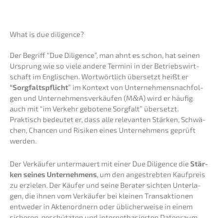
What is due diligence?
Der Begriff “Due Diligence”, man ahnt es schon, hat seinen
Ursprung wie so viele andere Termi­ni in der Betriebs­wirt­
schaft im Engli­schen. Wortwört­lich übersetzt heißt er
“Sorgfalts­pflicht
” im Kontext von Unter­neh­mens­nach­fol­
gen und Unter­neh­mens­ver­käu­fen (M
&
A) wird er häufig
auch mit “im Verkehr gebote­ne Sorgfalt” übersetzt.
Praktisch bedeu­tet er, dass alle relevan­ten Stärken, Schwä­
chen, Chancen und Risiken eines Unter­neh­mens geprüft
werden.
Der Verkäu­fer unter­mau­ert mit einer Due Diligence die
Stär­
ken seines Unter­neh­mens
, um den angestreb­ten Kaufpreis
zu erzie­len. Der Käufer und seine Berater sichten Unter­la­
gen, die ihnen vom Verkäu­fer bei kleinen Trans­ak­tio­nen
entwe­der in Akten­ord­nern oder üblicher­wei­se in einem
siche­ren, geschütz­ten und inter­net­ba­sier­ten Daten­raum