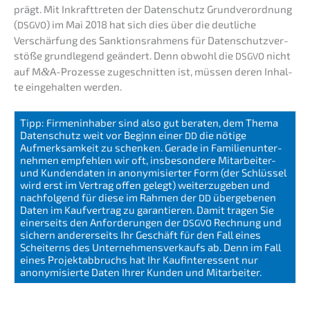
prägt. Mit Inkraft­tre­ten der Daten­schutz Grund­ver­ord­nung
(
) im Mai 2018 hat sich dies über die deutli­che
DSGVO
Verschär­fung des Sankti­ons­rah­mens für Daten­schutz­ver­
stö­ße grund­le­gend geändert. Denn obwohl die
nicht
DSGVO
auf M
&
A-Prozesse zugeschnit­ten ist, müssen deren Inhal­
te einge­hal­ten werden.
Tipp: Firmen­in­ha­ber sind also gut beraten, dem Thema
Daten­schutz weit vor Beginn einer
die nötige
DD
Aufmerk­sam­keit zu schen­ken. Gerade in Famili­en­un­ter­
neh­men empfeh­len wir oft, insbe­son­de­re Mitar­bei­ter-
und Kunden­da­ten in anony­mi­sier­ter Form (der Schlüs­sel
wird erst im Vertrag offen gelegt) weiter­zu­ge­ben und
nachfol­gend für diese im Rahmen der
überge­be­nen
DD
Daten im Kaufver­trag zu garan­tie­ren. Damit tragen Sie
einer­seits den Anfor­de­run­gen der
Rechnung und
DSGVO
sichern anderer­seits Ihr Geschäft für den Fall eines
Schei­terns des Unter­neh­mens­ver­kaufs ab. Denn im Fall
eines Projekt­ab­bruchs hat Ihr Kaufin­ter­es­sent nur
anony­mi­sier­te Daten Ihrer Kunden und Mitarbeiter.