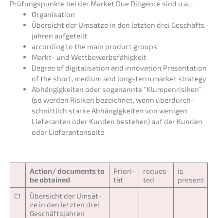
Prüfungs­punk­te bei der Market Due Diligence sind u.a.:.
Organi­sa­ti­on
Übersicht der Umsät­ze in den letzten drei Geschäfts­
jah­ren aufgeteilt
accor­ding to the main product groups
Markt- und Wettbewerbsfähigkeit
Degree of digita­li­sa­ti­on and innova­ti­on Presen­ta­ti­on
of the short, medium and long-term market strategy
Abhän­gig­kei­ten oder sogenann­te “Klumpen­ri­si­ken”
(so werden Risiken bezeich­net, wenn überdurch­
schnitt­lich starke Abhän­gig­kei­ten von wenigen
Liefe­ran­ten oder Kunden bestehen) auf der Kunden
oder Lieferantenseite
Action/ documents to
Priori­
reques­
is
g
be obtained
tät
ted
present
Übersicht der Umsät­
C1
ze in den letzten drei
Geschäfts­jah­ren