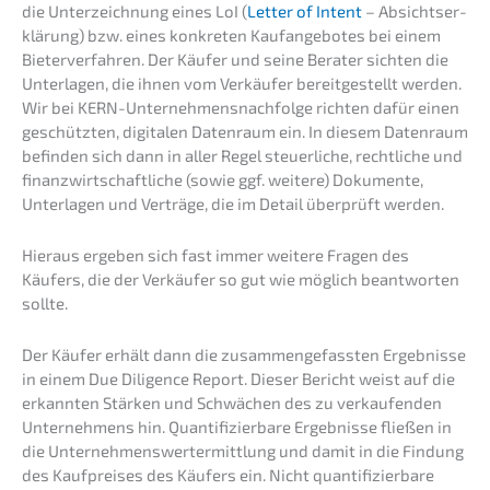
die Unter­zeich­nung eines LoI (
Letter of Intent
– Absichts­er­
klä­rung) bzw. eines konkre­ten Kaufan­ge­bo­tes bei einem
Bieter­ver­fah­ren. Der Käufer und seine Berater sichten die
Unter­la­gen, die ihnen vom Verkäu­fer bereit­ge­stellt werden.
Wir bei KERN-Unternehmens­nachfolge richten dafür einen
geschütz­ten, digita­len Daten­raum ein. In diesem Daten­raum
befin­den sich dann in aller Regel steuer­li­che, recht­li­che und
finanz­wirt­schaft­li­che (sowie ggf. weite­re) Dokumen­te,
Unter­la­gen und Verträ­ge, die im Detail überprüft werden.
Hieraus ergeben sich fast immer weite­re Fragen des
Käufers, die der Verkäu­fer so gut wie möglich beant­wor­ten
sollte.
Der Käufer erhält dann die zusam­men­ge­fass­ten Ergeb­nis­se
in einem Due Diligence Report. Dieser Bericht weist auf die
erkann­ten Stärken und Schwä­chen des zu verkau­fen­den
Unter­neh­mens hin. Quanti­fi­zier­ba­re Ergeb­nis­se fließen in
die Unter­neh­mens­wert­ermitt­lung und damit in die Findung
des Kaufprei­ses des Käufers ein. Nicht quanti­fi­zier­ba­re