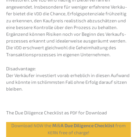
angewen­det. Insbe­son­de­re für weniger erfah­re­ne Verkäu­
fer bietet die
die Chance, Erfolgs­po­ten­zia­le frühzei­tig
VDD
zu erken­nen, den Kaufpreis realis­tisch abzuschät­zen und
eine besse­re Kontrol­le über den Prozess zu behal­ten.
Ergän­zend können Risiken noch vor Beginn des Verkaufs­
pro­zes­ses erkannt und idealer­wei­se ausge­räumt werden.
Die
erschwert gleich­wohl die Geheim­hal­tung des
VDD
Trans­ak­ti­ons­pro­zes­ses im eigenen Unternehmen.
Disad­van­ta­ge:
Der Verkäu­fer inves­tiert vorab erheb­lich in diesen Aufwand
und könnte im schlimms­ten Fall ohne Erfolg darauf sitzen
bleiben.
The Due Diligence Check­list as
for Download
PDF
Download
the
M
&
A Due Diligence Check­list
from
NOW
free of charge!
KERN