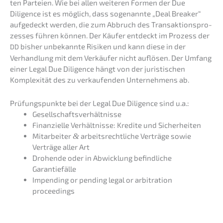
ten Partei­en. Wie bei allen weite­ren Formen der Due
Diligence ist es möglich, dass sogenann­te „Deal Break­er“
aufge­deckt werden, die zum Abbruch des Trans­ak­ti­ons­pro­
zes­ses führen können. Der Käufer entdeckt im Prozess der
bisher unbekann­te Risiken und kann diese in der
DD
Verhand­lung mit dem Verkäu­fer nicht auflö­sen. Der Umfang
einer Legal Due Diligence hängt von der juris­ti­schen
Komple­xi­tät des zu verkau­fen­den Unter­neh­mens ab.
Prüfungs­punk­te bei der Legal Due Diligence sind u.a.:
Gesell­schafts­ver­hält­nis­se
Finan­zi­el­le Verhält­nis­se: Kredi­te und Sicherheiten
Mitar­bei­ter
&
arbeits­recht­li­che Verträ­ge sowie
Verträ­ge aller Art
Drohen­de oder in Abwick­lung befind­li­che
Garantiefälle
Impen­ding or pending legal or arbitra­ti­on
proceedings