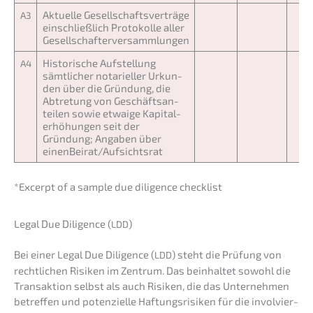
Aktuel­le Gesell­schafts­ver­trä­ge
A3
einschließ­lich Proto­kol­le aller
Gesellschafterversammlungen
Histo­ri­sche Aufstel­lung
A4
sämtli­cher notari­el­ler Urkun­
den über die Gründung, die
Abtre­tung von Geschäfts­an­
tei­len sowie etwaige Kapital­
erhö­hun­gen seit der
Gründung; Angaben über
einenBeirat/Aufsichtsrat
*Excerpt of a sample due diligence checklist
Legal Due Diligence (
)
LDD
Bei einer Legal Due Diligence (
) steht die Prüfung von
LDD
recht­li­chen Risiken im Zentrum. Das beinhal­tet sowohl die
Trans­ak­ti­on selbst als auch Risiken, die das Unter­neh­men
betref­fen und poten­zi­el­le Haftungs­ri­si­ken für die invol­vier­