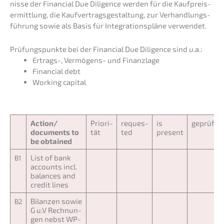
nis­se der Finan­cial Due Diligence werden für die Kaufpreis­
er­mitt­lung, die Kaufver­trags­ge­stal­tung, zur Verhand­lungs­
füh­rung sowie als Basis für Integra­ti­ons­plä­ne verwendet.
Prüfungs­punk­te bei der Finan­cial Due Diligence sind u.a.:
Ertrags-, Vermö­gens- und Finanzlage
Finan­cial debt
Working capital
Action/
Priori­
reques­
is
geprüft
documents to
tät
ted
present
be obtained
List of bank
B1
accounts incl.
balan­ces and
credit lines
Bilan­zen sowie
B2
G u.V Rechnun­
gen nebst WP-