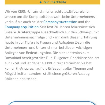
► Zur Checkliste
Wir von KERN-Unternehmensnachfolge.Erfolgreicher.
wissen um die Komple­xi­tät sowohl beim Unter­nehmens­
verkauf als auch bei der
Compa­ny succes­si­on
and the
Compa­ny acqui­si­ti­on
. Seit fast 20 Jahren fokus­siert sich
unsere Berater­grup­pe ausschließ­lich auf den Schwer­punkt
Unternehmens­nachfolge und kann dank dieser Erfah­rung
heute in der Tiefe alle Fragen und Aufga­ben lösen, die
Unter­neh­mern und Unter­neh­men bei diesen wichti­gen
Anlie­gen von Bedeu­tung sind. Die hier kosten­los zum
Download bereit­ge­stell­te Due-Diligence-Check­lis­te basiert
auf Excel und ist daher als
direkt editier­bar. Sie hat
PDF
keinen (!) Anspruch auf die Erfas­sung aller Themen und
Möglich­kei­ten, sondern stellt einen größe­ren Auszug
üblicher Inhal­te dar.