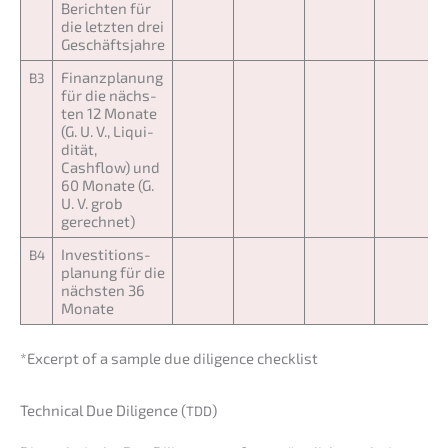
Berich­ten für
die letzten drei
Geschäftsjahre
Finanz­pla­nung
B3
für die nächs­
ten 12 Monate
(G. U. V., Liqui­
di­tät,
Cashflow) und
60 Monate (G.
U. V. grob
gerechnet)
Inves­ti­ti­ons­
B4
pla­nung für die
nächs­ten 36
Monate
*Excerpt of a sample due diligence checklist
Techni­cal Due Diligence (
)
TDD