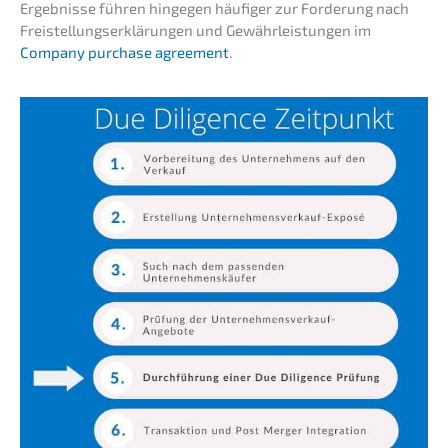
Ergeb­nis­se führen hinge­gen häufi­ger zur Forde­rung nach
Freistel­lungs­er­klä­run­gen und Gewähr­leis­tun­gen im
Compa­ny purcha­se agree­ment
.