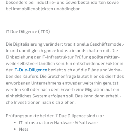
beson­ders bei Indus­trie- und Gewer­be­stand­or­ten sowie
bei Immobi­li­en­ob­jek­ten unabdingbar.
Due Diligence (
)
IT
ITDD
Die Digita­li­sie­rung verän­dert tradi­tio­nel­le Geschäfts­mo­del­
le und damit gleich ganze Indus­trie­land­schaf­ten mit. Die
Einbe­zie­hung der IT-Infra­struk­tur Prüfung sollte mittler­
wei­le selbst­ver­ständ­lich sein. Ein entschei­den­der Faktor in
der
IT-Due-Diligence
bezieht sich auf die Pläne und Vorha­
ben des Käufers. Die Gretchen­fra­ge lautet hier, ob die
des
IT
erwor­be­nen Unter­neh­mens entwe­der weiter­hin genutzt
werden soll oder nach dem Erwerb eine Migra­ti­on auf ein
einheit­li­ches System erfol­gen soll. Das kann dann erheb­li­
che Inves­ti­tio­nen nach sich ziehen.
Prüfungs­punk­te bei der
Due Diligence sind u.a.:
IT
Infra­struc­tu­re: Hardware
&
Software
IT
Nets