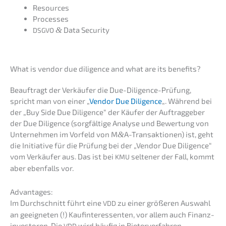
Resour­ces
Proces­ses
&
Data Security
DSGVO
What is vendor due diligence and what are its benefits?
Beauf­tragt der Verkäu­fer die Due-Diligence-Prüfung,
spricht man von einer „
Vendor Due Diligence
„. Während bei
der „Buy Side Due Diligence“ der Käufer der Auftrag­ge­ber
der Due Diligence (sorgfäl­ti­ge Analy­se und Bewer­tung von
Unter­neh­men im Vorfeld von M
&
A-Transaktionen) ist, geht
die Initia­ti­ve für die Prüfung bei der „Vendor Due Diligence“
vom Verkäu­fer aus. Das ist bei
selte­ner der Fall, kommt
KMU
aber ebenfalls vor.
Advan­ta­ges:
Im Durch­schnitt führt eine
zu einer größe­ren Auswahl
VDD
an geeig­ne­ten (!) Kaufin­ter­es­sen­ten, vor allem auch Finanz­
in­ves­to­ren. Die
wird häufig in Bieter­ver­fah­ren
VDD