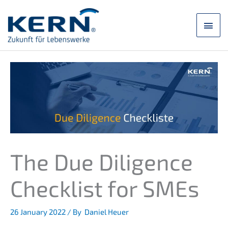
Skip
to
main
content
men
The Due Diligence
Check­list for SMEs
26 January 2022
/ By
Daniel Heuer