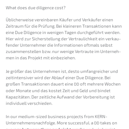
What does due diligence cost?
Üblicher­wei­se verein­ba­ren Käufer und Verkäu­fer einen
Zeitraum für die Prüfung. Bei kleine­ren Trans­ak­tio­nen kann
eine Due Diligence in wenigen Tagen durch­ge­führt werden.
Hier wird zur Sicher­stel­lung der Vertrau­lich­keit ein verkau­
fen­der Unter­neh­mer die Infor­ma­tio­nen oftmals selbst
zusam­men­stel­len bzw. nur wenige Vertrau­te im Unter­neh­
men in das Projekt mit einbeziehen.
Je größer das Unter­neh­men ist, desto umfang­rei­cher und
zeitin­ten­si­ver wird der Ablauf einer Due Diligence. Bei
großen Trans­ak­tio­nen dauert eine
oft mehre­re Wochen
DD
oder Monate und das kostet Zeit und Geld und bindet
Kapazi­tä­ten. Der zeitli­che Aufwand der Vorbe­rei­tung ist
indivi­du­ell verschieden.
In our medium-sized business projects from KERN-
Unternehmens­nachfolge. More successful. a
takes on
DD