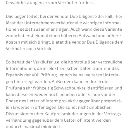
Gewähr­leis­tun­gen er vom Verkäu­fer fordert.
Das Gegen­teil ist bei der Vendor Due Diligence der Fall: Hier
lässt der Unter­neh­mens­ver­käu­fer alle wichti­gen Infor­ma­
tio­nen selbst zusam­men­tra­gen. Auch wenn diese Varian­te
zunächst erst einmal einen höheren Aufwand und höhere
Kosten mit sich bringt, bietet die Vendor Due Diligence dem
Verkäu­fer auch Vorteile.
So behält der Verkäu­fer u.a. die Kontrol­le über vertrau­li­che
Infor­ma­tio­nen, da im elektro­ni­schen Daten­raum nur das
Ergeb­nis der
Prüfung, jedoch keine weite­ren Unter­la­
VDD
gen hinter­legt werden. Außer­dem kann er durch die
Prüfung sehr frühzei­tig Schwach­punk­te identi­fi­zie­ren und
kann diese entwe­der noch beheben oder schon vor der
Phase des Letter of Intent pro-aktiv gegen­über poten­zi­el­
len Erwer­bern offen­le­gen. Die sonst nicht unübli­chen
Diskus­sio­nen über Kaufpreis­min­de­run­gen in der Vertrags­
ver­hand­lung gegen­über dem Letter of Intent werden
dadurch maximal minimiert.