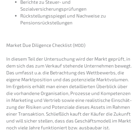
Berich­te zu Steuer- und
Sozialversicherungsprüfungen
Rückstel­lungs­spie­gel und Nachwei­se zu
Pensionsrückstellungen
Market Due Diligence Check­list (
)
MDD
In diesem Teil der Unter­su­chung wird der Markt geprüft, in
dem sich das zum Verkauf stehen­de Unter­neh­men bewegt.
Das umfasst u.a. die Betrach­tung des Wettbe­werbs, die
eigene Markt­po­si­ti­on und das poten­zi­el­le Markt­vo­lu­men.
Im Ergeb­nis erhält man einen detail­lier­ten Überblick über
die vorhan­de­ne Organi­sa­ti­on, Prozes­se und Kompe­ten­zen
in Marke­ting und Vertrieb sowie eine realis­ti­sche Einschät­
zung der Risiken und Poten­zia­le dieses Assets im Rahmen
einer Trans­ak­ti­on. Schließ­lich kauft der Käufer die Zukunft
und will sicher stellen, dass das Geschäfts­mo­dell im Markt
noch viele Jahre funktio­niert bzw. ausbau­bar ist.