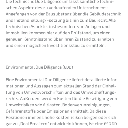
Die techni­sche Due Diligence umfasst sämtli­che techni­
schen Aspek­te des zu verkau­fen­den Unter­neh­mens:
Angefan­gen von der Bausub­stanz über die Gebäu­de­tech­nik
und Instand­hal­tun­g/-setzung bis hin zum Baurecht. Alle
techni­schen Aspek­te, insbe­son­de­re von Anlagen und
Immobi­li­en kommen hier auf den Prüfstand, um einen
genau­en Kennt­nis­stand über ihren Zustand zu erhal­ten
und einen mögli­chen Inves­ti­ti­ons­stau zu ermitteln.
Environ­men­tal Due Diligence (
)
EDD
Eine Environ­men­tal Due Diligence liefert detail­lier­te Infor­
ma­tio­nen und Aussa­gen zum aktuel­len Stand der Einhal­
tung von Umwelt­vor­schrif­ten und des Umwelt­haf­tungs­
rechts. Außer­dem werden Kosten für die Besei­ti­gung von
Umwelt­ri­si­ken wie Altlas­ten, Boden­ver­un­rei­ni­gun­gen,
Gefah­ren­stof­fe oder Emissio­nen ermit­telt. Da diese
Positio­nen immens hohe Kosten­ri­si­ken bergen oder sich
gar zu „Deal Break­ern“ entwi­ckeln können, ist eine
ESG
DD