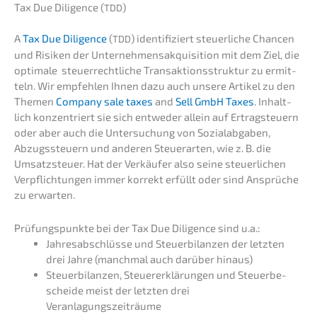
Tax Due Diligence (
)
TDD
A
Tax Due Diligence
(
) identi­fi­ziert steuer­li­che Chancen
TDD
und Risiken der Unter­neh­mens­ak­qui­si­ti­on mit dem Ziel, die
optima­le steuer­recht­li­che Trans­ak­ti­ons­struk­tur zu ermit­
teln. Wir empfeh­len Ihnen dazu auch unsere Artikel zu den
Themen
Compa­ny sale taxes
and
Sell GmbH Taxes
. Inhalt­
lich konzen­triert sie sich entwe­der allein auf Ertrag­steu­ern
oder aber auch die Unter­su­chung von Sozial­ab­ga­ben,
Abzugs­steu­ern und anderen Steuer­ar­ten, wie z. B. die
Umsatz­steu­er. Hat der Verkäu­fer also seine steuer­li­chen
Verpflich­tun­gen immer korrekt erfüllt oder sind Ansprü­che
zu erwarten.
Prüfungs­punk­te bei der Tax Due Diligence sind u.a.:
Jahres­ab­schlüs­se und Steuer­bi­lan­zen der letzten
drei Jahre (manch­mal auch darüber hinaus)
Steuer­bi­lan­zen, Steuer­erklä­run­gen und Steuer­be­
schei­de meist der letzten drei
Veranlagungszeiträume