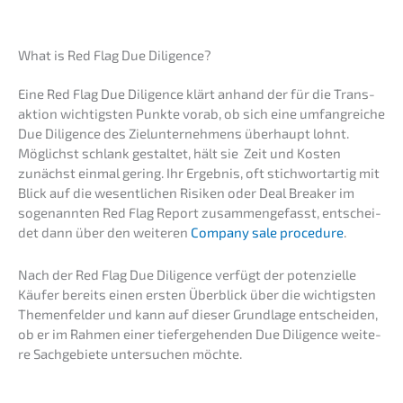
What is Red Flag Due Diligence?
Eine Red Flag Due Diligence klärt anhand der für die Trans­
ak­ti­on wichtigs­ten Punkte vorab, ob sich eine umfang­rei­che
Due Diligence des Zielun­ter­neh­mens überhaupt lohnt.
Möglichst schlank gestal­tet, hält sie Zeit und Kosten
zunächst einmal gering. Ihr Ergeb­nis, oft stich­wort­ar­tig mit
Blick auf die wesent­li­chen Risiken oder Deal Break­er im
sogenann­ten Red Flag Report zusam­men­ge­fasst, entschei­
det dann über den weite­ren
Compa­ny sale proce­du­re
.
Nach der Red Flag Due Diligence verfügt der poten­zi­el­le
Käufer bereits einen ersten Überblick über die wichtigs­ten
Themen­fel­der und kann auf dieser Grund­la­ge entschei­den,
ob er im Rahmen einer tiefer­ge­hen­den Due Diligence weite­
re Sachge­bie­te unter­su­chen möchte.