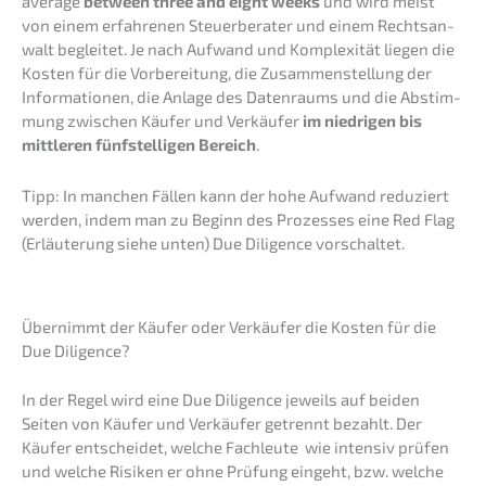
avera­ge
between three and eight weeks
und wird meist
von einem erfah­re­nen Steuer­be­ra­ter und einem Rechts­an­
walt beglei­tet. Je nach Aufwand und Komple­xi­tät liegen die
Kosten für die Vorbe­rei­tung, die Zusam­men­stel­lung der
Infor­ma­tio­nen, die Anlage des Daten­raums und die Abstim­
mung zwischen Käufer und Verkäu­fer
im niedri­gen bis
mittle­ren fünfstel­li­gen Bereich
.
Tipp: In manchen Fällen kann der hohe Aufwand reduziert
werden, indem man zu Beginn des Prozes­ses eine Red Flag
(Erläu­te­rung siehe unten) Due Diligence vorschaltet.
Übernimmt der Käufer oder Verkäu­fer die Kosten für die
Due Diligence?
In der Regel wird eine Due Diligence jeweils auf beiden
Seiten von Käufer und Verkäu­fer getrennt bezahlt. Der
Käufer entschei­det, welche Fachleu­te wie inten­siv prüfen
und welche Risiken er ohne Prüfung eingeht, bzw. welche