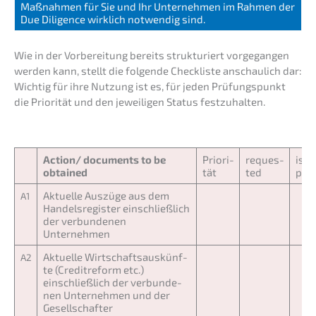
Maßnah­men für Sie und Ihr Unter­neh­men im Rahmen der
Due Diligence wirklich notwen­dig sind.
Wie in der Vorbe­rei­tung bereits struk­tu­riert vorge­gan­gen
werden kann, stellt die folgen­de Check­lis­te anschau­lich dar:
Wichtig für ihre Nutzung ist es, für jeden Prüfungs­punkt
die Priori­tät und den jewei­li­gen Status festzuhalten.
Action/ documents to be
Priori­
reques­
is
obtained
tät
ted
pre
Aktuel­le Auszü­ge aus dem
A1
Handels­re­gis­ter einschließ­lich
der verbun­de­nen
Unternehmen
Aktuel­le Wirtschafts­aus­künf­
A2
te (Credit­re­form etc.)
einschließ­lich der verbun­de­
nen Unter­neh­men und der
Gesellschafter