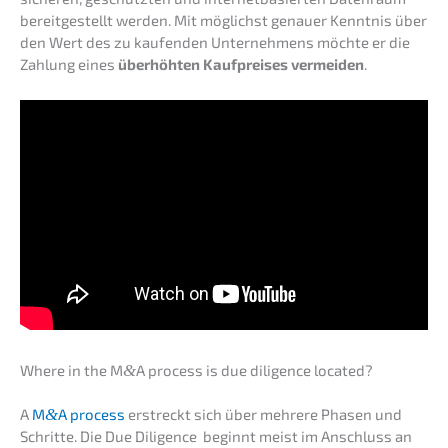
bereit­ge­stellt werden. Mit möglichst genau­er Kennt­nis über
den Wert des zu kaufen­den Unter­neh­mens möchte er die
Zahlung eines
überhöh­ten Kaufprei­ses vermei­den
.
Where in the M
&
A process is due diligence located?
A
M
&
A process
erstreckt sich über mehre­re Phasen und
Schrit­te. Die Due Diligence beginnt meist im Anschluss an