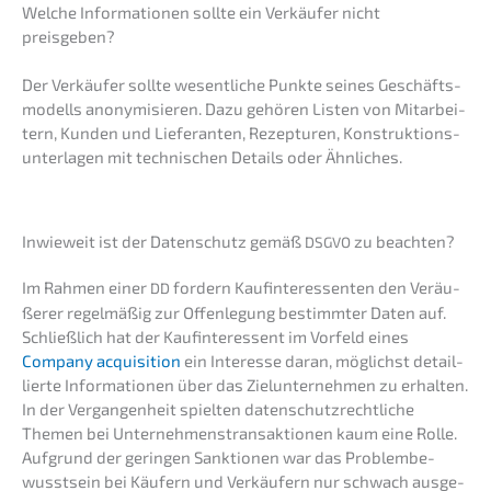
Welche Infor­ma­tio­nen sollte ein Verkäu­fer nicht
preisgeben?
Der Verkäu­fer sollte wesent­li­che Punkte seines Geschäfts­
mo­dells anony­mi­sie­ren. Dazu gehören Listen von Mitar­bei­
tern, Kunden und Liefe­ran­ten, Rezep­tu­ren, Konstruk­ti­ons­
un­ter­la­gen mit techni­schen Details oder Ähnliches.
Inwie­weit ist der Daten­schutz gemäß
zu beachten?
DSGVO
Im Rahmen einer
fordern Kaufin­ter­es­sen­ten den Veräu­
DD
ße­rer regel­mä­ßig zur Offen­le­gung bestimm­ter Daten auf.
Schließ­lich hat der Kaufin­ter­es­sent im Vorfeld eines
Compa­ny acqui­si­ti­on
ein Inter­es­se daran, möglichst detail­
lier­te Infor­ma­tio­nen über das Zielun­ter­neh­men zu erhal­ten.
In der Vergan­gen­heit spiel­ten daten­schutz­recht­li­che
Themen bei Unter­neh­mens­trans­ak­tio­nen kaum eine Rolle.
Aufgrund der gerin­gen Sanktio­nen war das Problem­be­
wusst­sein bei Käufern und Verkäu­fern nur schwach ausge­