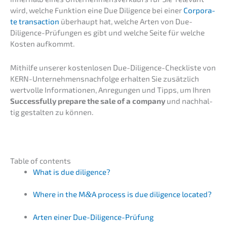
wird, welche Funkti­on eine Due Diligence bei einer
Corpo­ra­
te transac­tion
überhaupt hat, welche Arten von Due-
Diligence-Prüfun­gen es gibt und welche Seite für welche
Kosten aufkommt.
Mithil­fe unserer kosten­lo­sen Due-Diligence-Check­lis­te von
KERN-Unternehmens­nachfolge erhal­ten Sie zusätz­lich
wertvol­le Infor­ma­tio­nen, Anregun­gen und Tipps, um Ihren
Successful­ly prepa­re the sale of a compa­ny
und nachhal­
tig gestal­ten zu können.
Table of contents
What is due diligence?
Where in the M
&
A process is due diligence located?
Arten einer Due-Diligence-Prüfung