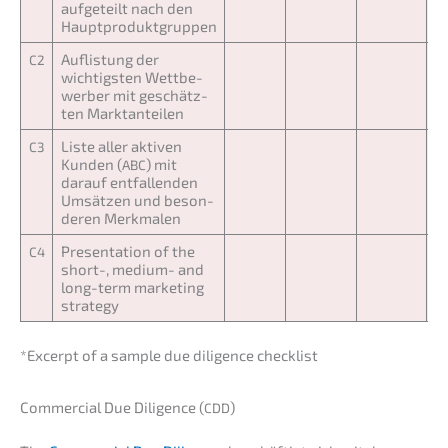
aufge­teilt nach den
Hauptproduktgruppen
Auflis­tung der
C2
wichtigs­ten Wettbe­
wer­ber mit geschätz­
ten Marktanteilen
Liste aller aktiven
C3
Kunden (
) mit
ABC
darauf entfal­len­den
Umsät­zen und beson­
de­ren Merkmalen
Presen­ta­ti­on of the
C4
short-, medium- and
long-term marke­ting
strategy
*Excerpt of a sample due diligence checklist
Commer­cial Due Diligence (
)
CDD