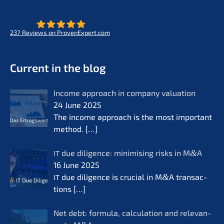
237
Reviews on ProvenExpert.com
- Future for lifeworks
KERN
Current in the blog
Income approach in compa­ny valua­ti­on
24 June 2025
The income approach is the most important
method.
[…]
due diligence: minimi­sing risks in M
&
A
IT
16 June 2025
due diligence is crucial in M
&
A transac­
IT
tions
[…]
Net debt: formu­la, calcu­la­ti­on and relevan­