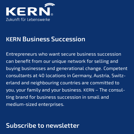
Business Succession
KERN
Entre­pre­neurs who want secure business succes­si­on
can benefit from our unique network for selling and
buying businesses and genera­tio­nal change. Compe­tent
consul­tants at 40 locati­ons in Germa­ny, Austria, Switz­
er­land and neigh­bou­ring count­ries are commit­ted to
you, your family and your business.
– The consul­
KERN
ting brand for business succes­si­on in small and
medium-sized enterprises.
Subscri­be to newsletter