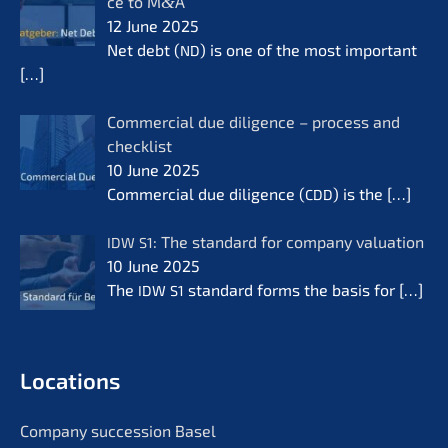
ce to M
&
A
12 June 2025
Net debt (
) is one of the most important
ND
[…]
Commer­cial due diligence – process and
check­list
10 June 2025
Commer­cial due diligence (
) is the
[…]
CDD
: The standard for compa­ny valua­ti­on
IDW
S1
10 June 2025
The
standard forms the basis for
[…]
IDW
S1
Locati­ons
Compa­ny succes­si­on Basel