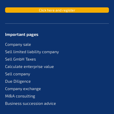
Click here and register
Important pages
Compa­ny sale
Sell limit­ed liabi­li­ty company
Sell GmbH Taxes
Calcu­la­te enter­pri­se value
Sell compa­ny
Due Diligence
Compa­ny exchange
M
&
A consul­ting
Business succes­si­on advice