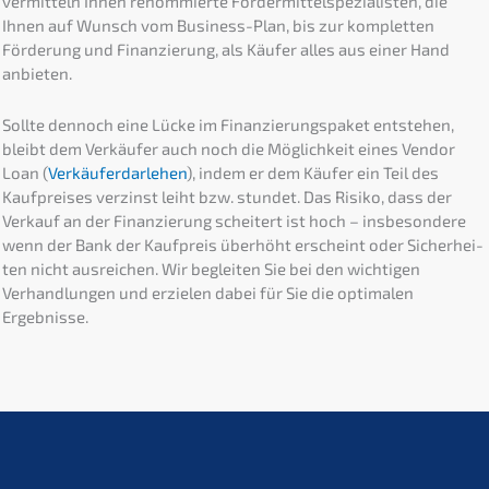
vermit­teln Ihnen renom­mier­te Förder­mit­tel­spe­zia­lis­ten, die
Ihnen auf Wunsch vom Business-Plan, bis zur komplet­ten
Förde­rung und Finan­zie­rung, als Käufer alles aus einer Hand
anbieten.
Sollte dennoch eine Lücke im Finan­zie­rungs­pa­ket entste­hen,
bleibt dem Verkäu­fer auch noch die Möglich­keit eines Vendor
Loan (
Verkäu­fer­dar­le­hen
), indem er dem Käufer ein Teil des
Kaufprei­ses verzinst leiht bzw. stundet. Das Risiko, dass der
Verkauf an der Finan­zie­rung schei­tert ist hoch – insbe­son­de­re
wenn der Bank der Kaufpreis überhöht erscheint oder Sicher­hei­
ten nicht ausrei­chen. Wir beglei­ten Sie bei den wichti­gen
Verhand­lun­gen und erzie­len dabei für Sie die optima­len
Ergebnisse.