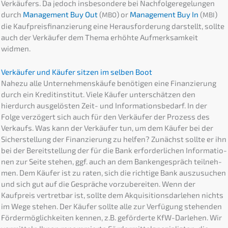
Verkäu­fers. Da jedoch insbe­son­de­re bei Nachfol­ge­re­ge­lun­gen
durch
Manage­ment Buy Out
(
) or
Manage­ment Buy In
(
)
MBO
MBI
die Kaufpreis­fi­nan­zie­rung eine Heraus­for­de­rung darstellt, sollte
auch der Verkäu­fer dem Thema erhöh­te Aufmerk­sam­keit
widmen.
Verkäu­fer und Käufer sitzen im selben Boot
Nahezu alle Unter­neh­mens­käu­fe benöti­gen eine Finan­zie­rung
durch ein Kredit­in­sti­tut. Viele Käufer unter­schät­zen den
hierdurch ausge­lös­ten Zeit- und Infor­ma­ti­ons­be­darf. In der
Folge verzö­gert sich auch für den Verkäu­fer der Prozess des
Verkaufs. Was kann der Verkäu­fer tun, um dem Käufer bei der
Sicher­stel­lung der Finan­zie­rung zu helfen? Zunächst sollte er ihn
bei der Bereit­stel­lung der für die Bank erfor­der­li­chen Infor­ma­tio­
nen zur Seite stehen, ggf. auch an dem Banken­ge­spräch teilneh­
men. Dem Käufer ist zu raten, sich die richti­ge Bank auszu­su­chen
und sich gut auf die Gesprä­che vorzu­be­rei­ten. Wenn der
Kaufpreis vertret­bar ist, sollte dem Akqui­si­ti­ons­dar­le­hen nichts
im Wege stehen. Der Käufer sollte alle zur Verfü­gung stehen­den
Förder­mög­lich­kei­ten kennen, z.B. geför­der­te KfW-Darle­hen. Wir