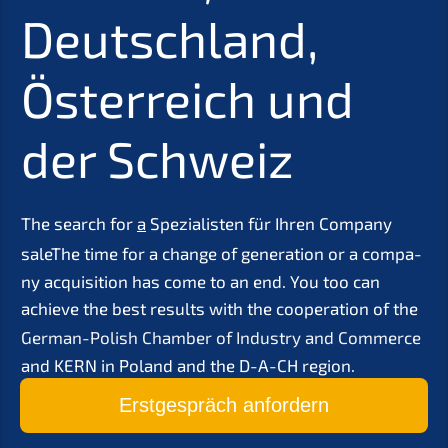
Deutsch­land,
Öster­reich und
der Schweiz
The search for
a
Spezia­lis­ten für Ihren
Compa­ny
sale
The time for a change of genera­ti­on or a compa­
ny acqui­si­ti­on has come to an end. You too can
achie­ve the best results with the coope­ra­ti­on of the
German-Polish Chamber of Indus­try and Commer­ce
and
KERN
in Poland and the D-A-CH region.
Erstge­spräch anfordern