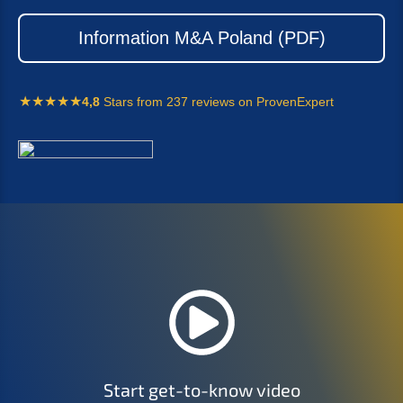
Infor­ma­ti­on M
&
A Poland (
PDF
)
4,8
Stars from 237 reviews on ProvenExpert
Start get-to-know video