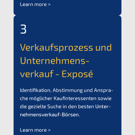
Learn more >
3
Verkaufs­pro­zess und
Unter­nehmens­
verkauf - Exposé
Identi­fi­ka­ti­on, Abstim­mung und Anspra­
che mögli­cher Kaufin­ter­es­sen­ten sowie
die geziel­te Suche in den besten
Unter­
nehmens­verkauf-Börsen
.
Learn more >