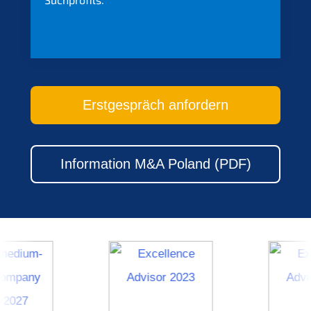
Learn more >
Erstge­spräch anfordern
Infor­ma­ti­on M
&
A Poland (
PDF
)