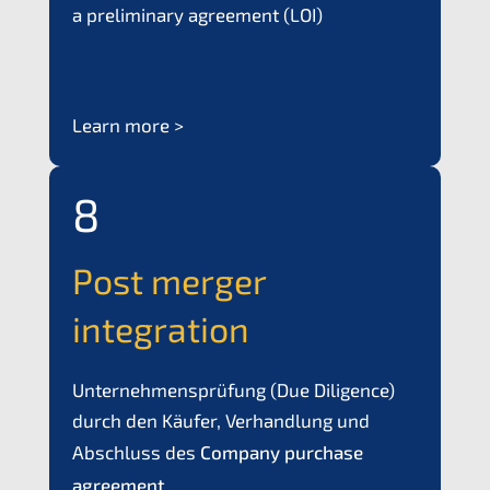
a preli­mi­na­ry agree­ment (
LOI
)
Learn more >
8
Post merger
integration
Unter­neh­mens­prü­fung (Due Diligence)
durch den Käufer, Verhand­lung und
Abschluss des
Compa­ny purcha­se
agree­ment
.