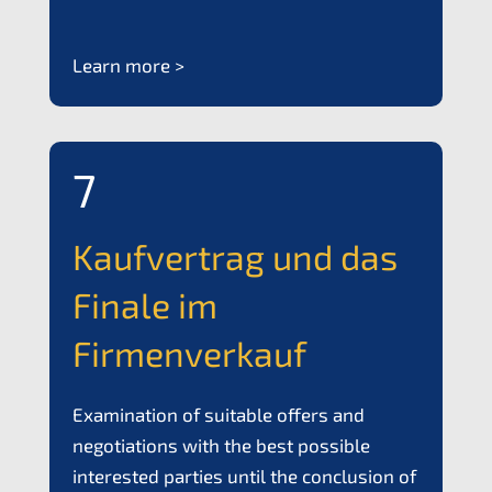
Learn more >
7
Kaufver­trag und das
Finale im
Firmenverkauf
Exami­na­ti­on of suita­ble offers and
negotia­ti­ons with the best possi­ble
interes­ted parties until the conclu­si­on of