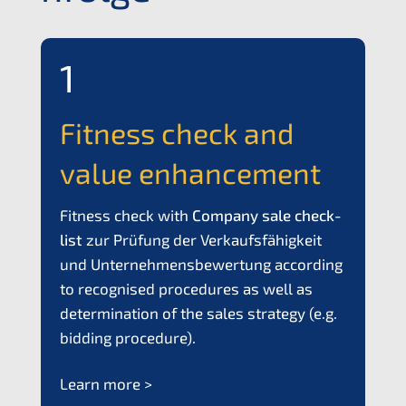
1
Fitness check and
value enhancement
Fitness check with
Compa­ny sale check­
list
zur Prüfung der Verkaufs­fä­hig­keit
und Unter­neh­mens­be­wer­tung
accor­ding
to recog­nis­ed proce­du­res as well as
deter­mi­na­ti­on of the sales strategy (e.g.
bidding procedure).
Learn more >