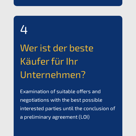
4
Wer ist der beste
Käufer für Ihr
Unternehmen?
Exami­na­ti­on of suita­ble offers and
negotia­ti­ons with the best possi­ble
interes­ted parties until the conclu­si­on of
a preli­mi­na­ry agree­ment (
LOI
)