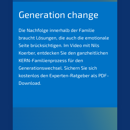
Genera­ti­on change
Die Nachfol­ge inner­halb der Familie
braucht Lösun­gen, die auch die emotio­na­le
Seite brück­sich­ti­gen. Im Video mit Nils
Koerber, entde­cken Sie den ganzheit­li­chen
KERN-Famili­en­pro­zess für den
Generations­wechsel. Sichern Sie sich
kosten­los den Exper­ten-Ratge­ber als PDF-
Download.
Learn more >