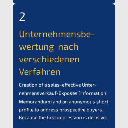
2
Unter­neh­mens­be­
wer­tung nach
verschie­de­nen
Verfahren
Creati­on of a sales-effec­ti­ve
Unter­
nehmens­verkauf-Exposés
(
Infor­ma­ti­on
Memoran­dum
) and an anony­mous short
profi­le to address prospec­ti­ve buyers.
Becau­se the first impres­si­on is decisive.