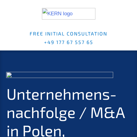
FREE INITI­AL CONSUL­TA­TI­ON
+49 177 67 557 65
Unternehmens­
nachfolge / M
&
A
in Polen,