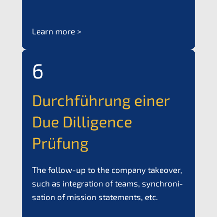
Learn more >
6
Durch­füh­rung einer
Due Dilli­gence
Prüfung
The follow-up to the compa­ny takeover,
such as integra­ti­on of teams, synchro­ni­
sa­ti­on of missi­on state­ments, etc.