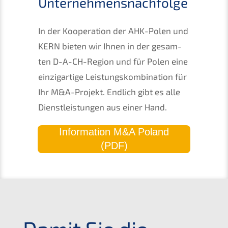
Unternehmensnachfolge
In der Koope­ra­ti­on der AHK-Polen und
KERN
bieten wir Ihnen in der gesam­
ten D-A-CH-Region und für Polen eine
einzig­ar­ti­ge Leistungs­kom­bi­na­ti­on für
Ihr M
&
A-Projekt. Endlich gibt es alle
Dienst­leis­tun­gen aus einer Hand.
Infor­ma­ti­on M
&
A Poland
(
PDF
)