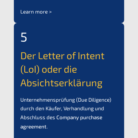
Learn more >
5
Der Letter of Intent
(LoI) oder die
Absichtserklärung
Unter­neh­mens­prü­fung (Due Diligence)
durch den Käufer, Verhand­lung und
Abschluss des
Compa­ny purcha­se
agree­ment
.