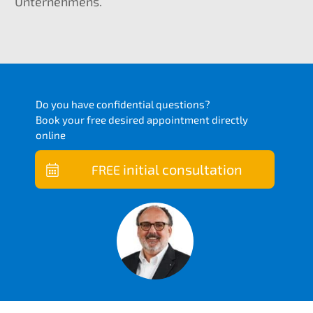
Unternehmens.
Do you have confi­den­ti­al questions?
Book your free desired appoint­ment direct­ly
online
initi­al consultation
FREE