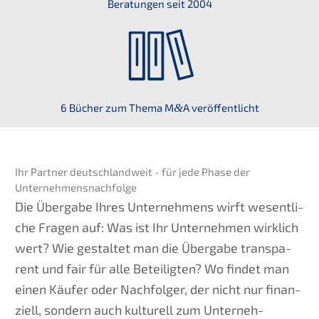
Beratun­gen seit 2004
6 Bücher zum Thema M
&
A veröffentlicht
Ihr Partner deutsch­land­weit - für jede Phase der
Unternehmensnachfolge
Die Überga­be Ihres Unter­neh­mens wirft wesent­li­
che Fragen auf: Was ist Ihr Unter­neh­men wirklich
wert? Wie gestal­tet man die Überga­be trans­pa­
rent und fair für alle Betei­lig­ten? Wo findet man
einen Käufer oder Nachfol­ger, der nicht nur finan­
zi­ell, sondern auch kultu­rell zum Unter­neh­