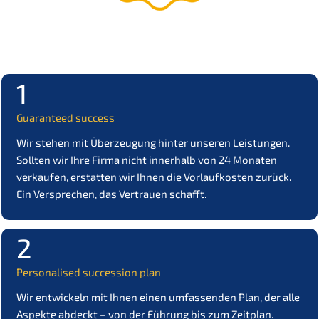
1
Guaran­teed success
Wir stehen mit Überzeu­gung hinter unseren Leistun­gen.
Sollten wir Ihre Firma nicht inner­halb von 24 Monaten
verkau­fen, erstat­ten wir Ihnen die Vorlauf­kos­ten zurück.
Ein Verspre­chen, das Vertrau­en schafft.
2
Perso­na­li­sed succes­si­on plan
Wir entwi­ckeln mit Ihnen einen umfas­sen­den Plan, der alle
Aspek­te abdeckt – von der Führung bis zum Zeitplan.