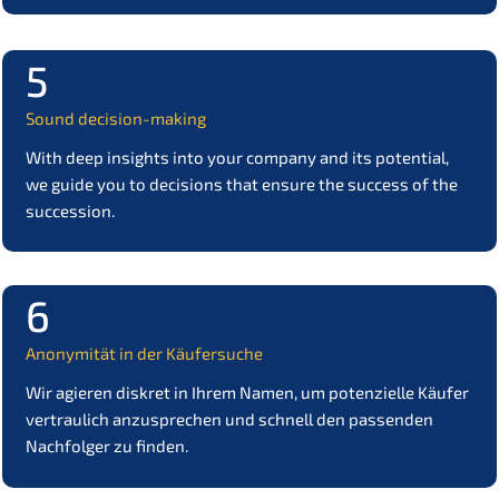
5
Sound decis­i­on-making
With deep insights into your compa­ny and its poten­ti­al,
we guide you to decis­i­ons that ensure the success of the
succession.
6
Anony­mi­tät in der Käufersuche
Wir agieren diskret in Ihrem Namen, um poten­zi­el­le Käufer
vertrau­lich anzuspre­chen und schnell den passen­den
Nachfol­ger zu finden.