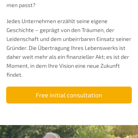
men passt?
Jedes Unter­neh­men erzählt seine eigene
Geschich­te – geprägt von den Träumen, der
Leiden­schaft und dem unbeirr­ba­ren Einsatz seiner
Gründer. Die Übertra­gung Ihres Lebens­werks ist
daher weit mehr als ein finan­zi­el­ler Akt; es ist der
Moment, in dem Ihre Vision eine neue Zukunft
findet.
Free initi­al consultation