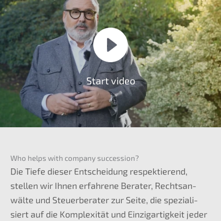
Start video
Who helps with compa­ny succession?
Die Tiefe dieser Entschei­dung respek­tie­rend,
stellen wir Ihnen erfah­re­ne Berater, Rechts­an­
wäl­te und Steuer­be­ra­ter zur Seite, die spezia­li­
siert auf die Komple­xi­tät und Einzig­ar­tig­keit jeder