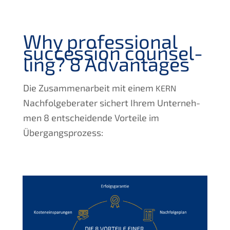
Why profes­sio­nal
succes­si­on counsel­
ling?
8 Advan­ta­ges
Die Zusam­men­ar­beit mit einem
KERN
Nachfol­ge­be­ra­ter sichert Ihrem Unter­neh­
men 8 entschei­den­de Vortei­le im
Übergangsprozess: