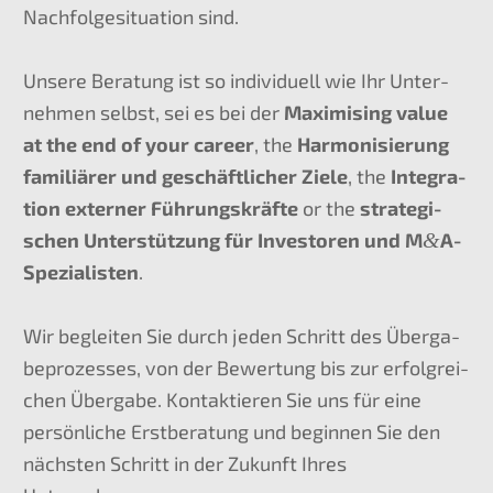
Nachfol­ge­si­tua­ti­on sind.
Unsere Beratung ist so indivi­du­ell wie Ihr Unter­
neh­men selbst, sei es bei der
Maximi­sing value
at the end of your career
, the
Harmo­ni­sie­rung
familiä­rer und geschäft­li­cher Ziele
, the
Integra­
ti­on exter­ner Führungs­kräf­te
or the
strate­gi­
schen Unter­stüt­zung für Inves­to­ren und M
&
A-
Spezialisten
.
Wir beglei­ten Sie durch jeden Schritt des Überga­
be­pro­zes­ses, von der Bewer­tung bis zur erfolg­rei­
chen Überga­be. Kontak­tie­ren Sie uns für eine
persön­li­che Erstbe­ra­tung und begin­nen Sie den
nächs­ten Schritt in der Zukunft Ihres