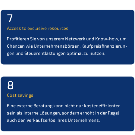
7
Access to exclu­si­ve resources
Profi­tie­ren Sie von unserem Netzwerk und Know-how, um
Chancen wie Unter­neh­mens­bör­sen, Kaufpreis­fi­nan­zie­run­
gen und Steuer­ent­las­tun­gen optimal zu nutzen.
8
Cost savings
Eine exter­ne Beratung kann nicht nur kosten­ef­fi­zi­en­ter
sein als inter­ne Lösun­gen, sondern erhöht in der Regel
auch den Verkaufs­er­lös Ihres Unternehmens.