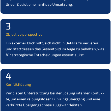
Unser Ziel ist eine nahtlo­se Umsetzung.
3
Objec­ti­ve perspective
Ein exter­ner Blick hilft, sich nicht in Details zu verlie­ren
und statt­des­sen das Gesamt­bild im Auge zu behal­ten, was
für strate­gi­sche Entschei­dun­gen essen­ti­ell ist.
4
Konflikt­lö­sung
Wir bieten Unter­stüt­zung bei der Lösung inter­ner Konflik­
te, um einen reibungs­lo­sen Führungs­über­gang und eine
verkürz­te Übergangs­pha­se zu gewährleisten.