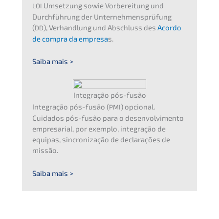
Umset­zung sowie Vorbe­rei­tung und
LOI
Durch­füh­rung der Unter­neh­mens­prü­fung
(
), Verhand­lung und Abschluss des
Acordo
DD
de compra da empre­sa
s.
Saiba mais >
Integra­ção pós-fusão
Integra­ção pós-fusão (
) opcio­nal.
PMI
Cuidados pós-fusão para o desen­vol­vi­men­to
empre­sa­ri­al, por exemplo, integra­ção de
equipas, sincro­ni­za­ção de decla­ra­ções de
missão.
Saiba mais >