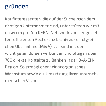
gründen
Kaufin­ter­es­sen­ten, die auf der Suche nach dem
richti­gen Unter­neh­men sind, unter­stüt­zen wir mit
unserem großen KERN-Netzwerk von der geziel­
ten, effizi­en­ten Recher­che bis hin zur erfolg­rei­
chen Übernah­me (M
&
A). Wir sind mit den
wichtigs­ten Börsen verbun­den und pflegen über
700 direk­te Kontak­te zu Banken in der D-A-CH-
Region. So ermög­li­chen wir anorga­ni­sches
Wachs­tum sowie die Umset­zung Ihrer unter­neh­
me­ri­schen Vision.