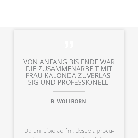
VON ANFANG BIS ENDE WAR
DIE ZUSAM­MEN­AR­BEIT MIT
FRAU KALON­DA ZUVER­LÄS­
SIG UND PROFESSIONELL
B. WOLLBORN
Do princí­pio ao fim, desde a procu­