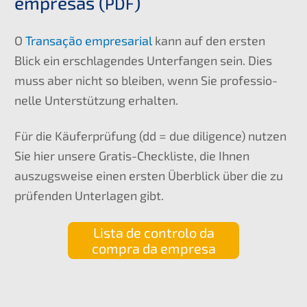
empre­sas (
)
PDF
O
Transa­ção empre­sa­ri­al
kann auf den ersten
Blick ein erschla­gen­des Unter­fan­gen sein. Dies
muss aber nicht so bleiben, wenn Sie profes­sio­
nel­le Unter­stüt­zung erhalten.
Für die Käufer­prü­fung (dd = due diligence) nutzen
Sie hier unsere Gratis-Check­lis­te, die Ihnen
auszugs­wei­se einen ersten Überblick über die zu
prüfen­den Unter­la­gen gibt.
Lista de contro­lo da
compra da empresa