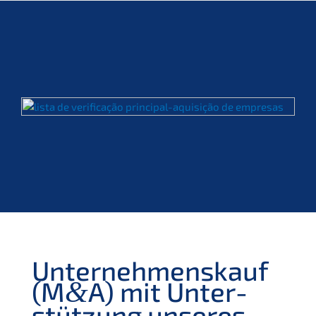
Unter­nehmens­kauf
(M
A) mit Unter­
&
stüt­zung unseres