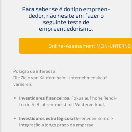
Para saber se é do tipo empreen­
de­dor, não hesite em fazer o
seguin­te teste de
empreendedorismo.
Online-Assess­ment
MEIN-UNTERNE
Posição de interesse
Die Ziele von Käufern beim Unter­nehmens­kauf
variieren:
Invest­i­do­res finance­i­ros:
Fokus auf hohe Rendi­
ten in 5–8 Jahren, meist mit Weiterverkauf.
Invest­i­do­res estra­té­gicos:
Desen­vol­vi­men­to e
integra­ção a longo prazo da empresa.