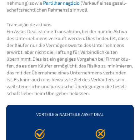
neh­mung) sowie
Partil­har negócio
(Verkauf eines gesell­
schafts­recht­li­chen Rahmens) sinnvoll.
Transa­ção de activos
Ein Asset Deal ist eine Trans­ak­ti­on, bei der nur die Aktiva
des Unter­neh­mens verkauft werden. Dies bedeu­tet, dass
der Käufer nur die Vermö­gens­wer­te des Unter­neh­mens
erwirbt, aber nicht die Haftung für Verbind­lich­kei­ten
übernimmt. Dies ist ein gängi­ges Vorge­hen bei Firmen­käu­
fen, da es dem Käufer ermög­licht, das Risiko zu minimie­ren,
das mit der Übernah­me eines Unter­neh­mens verbun­den
ist. Es kann auch das bewuss­te Ziel des Verkäu­fers sein,
weil steuer­li­che und juris­ti­sche Überle­gun­gen die Gesell­
schaft lieber beim Überge­ber belassen.