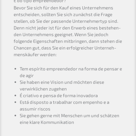
É do tipo empreendedor?
Bevor Sie sich für den Kauf eines Unter­neh­mens
entschei­den, sollten Sie sich zunächst die Frage
stellen, ob Sie der passen­de Unter­neh­mer­typ sind.
Denn nicht jeder ist für den Erwerb eines bestehen­
den Unter­neh­mens geeig­net. Wenn Sie jedoch
folgen­de Eigen­schaf­ten mitbrin­gen, dann stehen die
Chancen gut, dass Sie ein erfolg­rei­cher Unter­neh­
mens­käu­fer werden:
Tem espíri­to empreen­de­dor na forma de pensar e
de agir
Sie haben eine Vision und möchten diese
verwirk­li­chen zugehen
É criativo e pensa de forma inovadora
Está dispos­to a trabal­har com empen­ho e a
assum­ir riscos
Sie gehen gerne mit Menschen um und schät­zen
eine klare Kommunikation