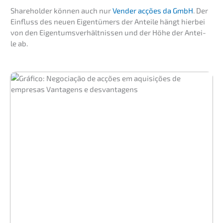
Share­hol­der können auch nur
Vender acções da GmbH
. Der
Einfluss des neuen Eigen­tü­mers der Antei­le hängt hierbei
von den Eigen­tums­ver­hält­nis­sen und der Höhe der Antei­
le ab.