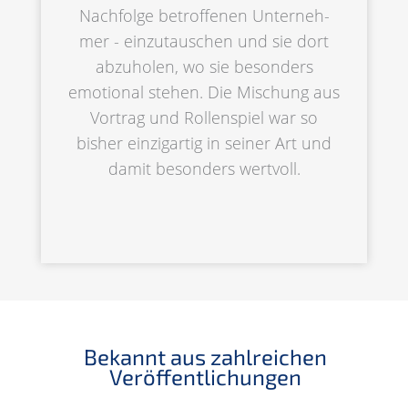
Nachfol­ge betrof­fe­nen Unter­neh­
mer - einzu­tau­schen und sie dort
abzuho­len, wo sie beson­ders
emotio­nal stehen. Die Mischung aus
Vortrag und Rollen­spiel war so
bisher einzig­ar­tig in seiner Art und
damit beson­ders wertvoll.
Bekannt aus zahlrei­chen
Veröffentlichungen