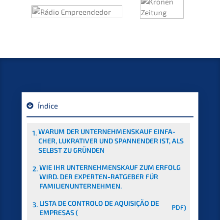
Índice
WARUM DER UNTER­NEHMENS­KAUF EINFA­
1.
CHER, LUKRA­TI­VER UND SPANNEN­DER IST, ALS
SELBST ZU GRÜNDEN
WIE IHR UNTER­NEHMENS­KAUF ZUM ERFOLG
2.
WIRD. DER EXPER­TEN-RATGE­BER FÜR
FAMILIENUNTERNEHMEN.
LISTA DE CONTRO­LO DE AQUISI­ÇÃO DE
3.
PDF
)
EMPRE­SAS (