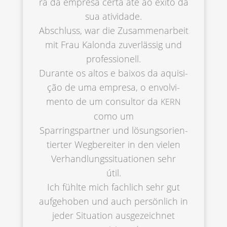
ra da empre­sa certa até ao êxito da
sua ativi­da­de.
Abschluss, war die Zusam­men­ar­beit
mit Frau Kalon­da zuver­läs­sig und
profes­sio­nell.
Duran­te os altos e baixos da aquisi­
ção de uma empre­sa, o envol­vi­
men­to de um consul­tor da
KERN
como um
Sparrings­part­ner und lösungs­ori­en­
tier­ter Wegbe­rei­ter in den vielen
Verhand­lungs­si­tua­tio­nen sehr
útil.
Ich fühlte mich fachlich sehr gut
aufge­ho­ben und auch persön­lich in
jeder Situa­ti­on ausge­zeich­net