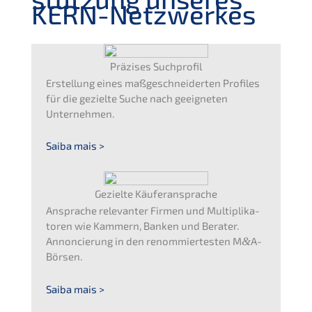
KERN-Netzwerkes
Präzi­ses Suchprofil
Erstel­lung eines maßge­schnei­der­ten Profiles
für die geziel­te Suche nach geeig­ne­ten
Unternehmen.
Saiba mais >
Geziel­te Käuferansprache
Anspra­che relevan­ter Firmen und Multi­pli­ka­
to­ren wie Kammern, Banken und Berater.
Annon­cie­rung in den renom­mier­tes­ten M
&
A-
Börsen.
Saiba mais >