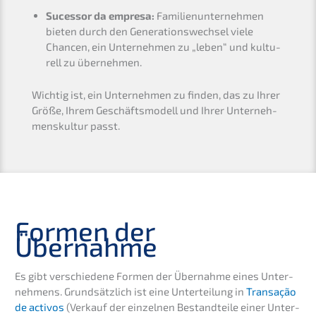
Suces­sor da empre­sa:
Famili­en­un­ter­neh­men
bieten durch den Generations­wechsel viele
Chancen, ein Unter­neh­men zu „leben“ und kultu­
rell zu übernehmen.
Wichtig ist, ein Unter­neh­men zu finden, das zu Ihrer
Größe, Ihrem Geschäfts­mo­dell und Ihrer Unter­neh­
mens­kul­tur passt.
Formen der
Übernahme
Es gibt verschie­de­ne Formen der Übernah­me eines Unter­
neh­mens. Grund­sätz­lich ist eine Unter­tei­lung in
Transa­ção
de activos
(Verkauf der einzel­nen Bestand­tei­le einer Unter­