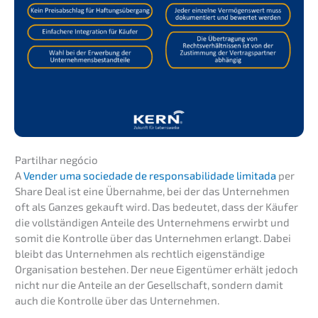
Partil­har negócio
A
Vender uma socie­da­de de responsa­bil­ida­de limita­da
per
Share Deal ist eine Übernah­me, bei der das Unter­neh­men
oft als Ganzes gekauft wird. Das bedeu­tet, dass der Käufer
die vollstän­di­gen Antei­le des Unter­neh­mens erwirbt und
somit die Kontrol­le über das Unter­neh­men erlangt. Dabei
bleibt das Unter­neh­men als recht­lich eigen­stän­di­ge
Organi­sa­ti­on bestehen. Der neue Eigen­tü­mer erhält jedoch
nicht nur die Antei­le an der Gesell­schaft, sondern damit
auch die Kontrol­le über das Unternehmen.