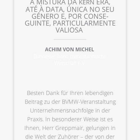
A MISTU­RA DA
ERA,
KERN
ATÉ À DATA, ÚNICA NO SEU
GÉNERO E, POR CONSE­
GUIN­TE, PARTI­CU­LAR­MEN­TE
VALIOSA
ACHIM VON MICHEL
Bundes­ver­band mittel­stän­di­sche
Wirtschaft e.V.
Besten Dank für Ihren leben­di­gen
Beitrag zu der BVMW-Veran­stal­tung
Unternehmens­nachfolge in der
Praxis. In beson­de­rer Weise ist es
Ihnen, Herr Grepp­mair, gelun­gen in
die Welt der Zuhörer – der von der