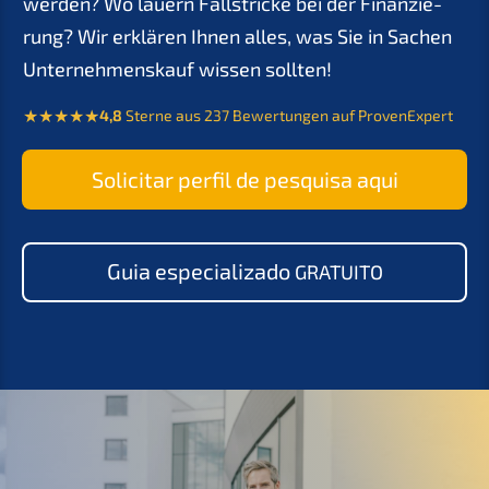
werden? Wo lauern Fallstri­cke bei der Finan­zie­
rung? Wir erklä­ren Ihnen alles, was Sie in Sachen
Unter­nehmens­kauf wissen sollten!
4,8
Sterne aus 237 Bewer­tun­gen auf ProvenExpert
Solici­tar perfil de pesqui­sa aqui
Guia especia­liz­ado
GRATUITO