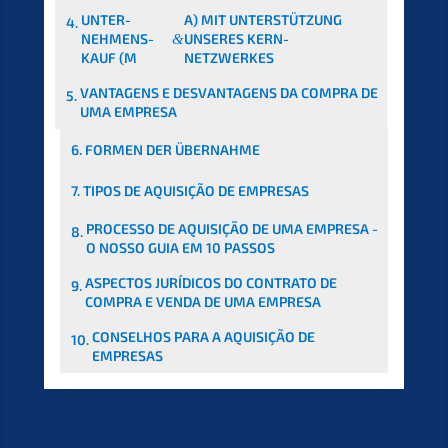
UNTER­
A) MIT UNTER­STÜT­ZUNG
4.
NEHMENS­
&
UNSERES KERN-
KAUF (M
NETZWERKES
VANTA­GENS E DESVAN­TA­GENS DA COMPRA DE
5.
UMA EMPRESA
6.
FORMEN DER ÜBERNAHME
7.
TIPOS DE AQUISI­ÇÃO DE EMPRESAS
PROCES­SO DE AQUISI­ÇÃO DE UMA EMPRE­SA -
8.
O NOSSO GUIA EM 10 PASSOS
ASPEC­TOS JURÍD­ICOS DO CONTRA­TO DE
9.
COMPRA E VENDA DE UMA EMPRESA
CONSEL­HOS PARA A AQUISI­ÇÃO DE
10.
EMPRESAS