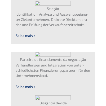
Seleção
Identi­fi­ka­ti­on, Analy­se und Auswahl geeig­ne­
ter Zielun­ter­neh­men. Diskre­te Direkt­an­spra­
che und Prüfung der Verkaufsbereitschaft.
Saiba mais >
Parce­i­ro de finan­cia­men­to da negociação
Verhand­lun­gen und Integra­ti­on von unter­
schied­lichs­ten Finanz­ierungs­partnern für den
Unternehmenskauf.
Saiba mais >
Diligên­cia devida