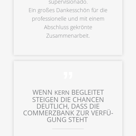
super­vi­sio­na­do.
Ein großes Dankes­schön für die
profes­sio­nel­le und mit einem
Abschluss gekrön­te
Zusammenarbeit.
WENN
BEGLEI­TET
KERN
STEIGEN DIE CHANCEN
DEUTLICH, DASS DIE
COMMERZ­BANK ZUR VERFÜ­
GUNG STEHT