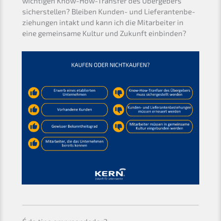
wichti­gen Know-How-Trans­fer des Überge­bers
sicher­stel­len? Bleiben Kunden- und Liefe­ran­ten­be­
zie­hun­gen intakt und kann ich die Mitar­bei­ter in
eine gemein­sa­me Kultur und Zukunft einbinden?