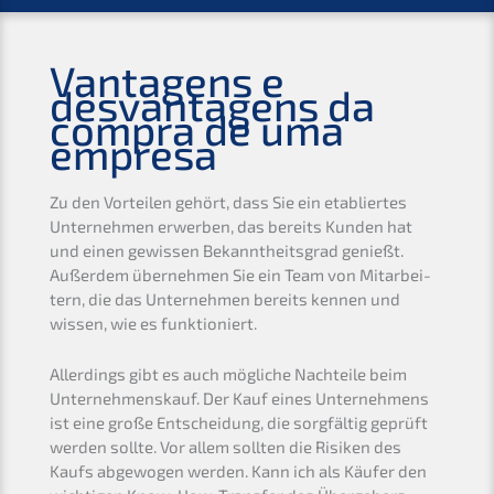
Vanta­gens e
desvan­ta­gens da
compra de uma
empresa
Zu den Vortei­len gehört, dass Sie ein etablier­tes
Unter­neh­men erwer­ben, das bereits Kunden hat
und einen gewis­sen Bekannt­heits­grad genießt.
Außer­dem überneh­men Sie ein Team von Mitar­bei­
tern, die das Unter­neh­men bereits kennen und
wissen, wie es funktioniert.
Aller­dings gibt es auch mögli­che Nachtei­le beim
Unter­nehmens­kauf. Der Kauf eines Unter­neh­mens
ist eine große Entschei­dung, die sorgfäl­tig geprüft
werden sollte. Vor allem sollten die Risiken des
Kaufs abgewo­gen werden. Kann ich als Käufer den