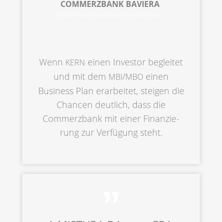
COMMERZ­BANK BAVIERA
Unternehmenskundenberater
Wenn
einen Inves­tor beglei­tet
KERN
und mit dem
/
einen
MBI
MBO
Business Plan erarbei­tet, steigen die
Chancen deutlich, dass die
Commerz­bank mit einer Finan­zie­
rung zur Verfü­gung steht.