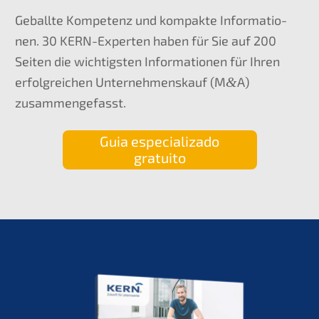
Geball­te Kompe­tenz und kompak­te Infor­ma­tio­
nen. 30 KERN-Exper­ten haben für Sie auf 200
Seiten die wichtigs­ten Infor­ma­tio­nen für Ihren
erfolg­rei­chen Unter­nehmens­kauf (M
&
A)
zusammengefasst.
Guia especia­liz­ado
gratuito