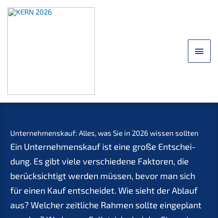
Saltar
para
o
conteúdo
Men
princ
Unter­nehmens­kauf: Alles, was Sie in 2026 wissen sollten
Ein Unter­nehmens­kauf ist eine große Entschei­
dung. Es gibt viele verschie­de­ne Fakto­ren, die
berück­sich­tigt werden müssen, bevor man sich
für einen Kauf entschei­det. Wie sieht der Ablauf
aus? Welcher zeitli­che Rahmen sollte einge­plant