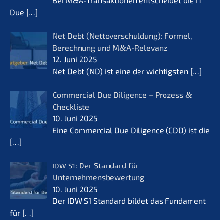
Bei M&A-Transaktionen entschei­det die IT
Due
[…]
Net Debt (Netto­ver­schul­dung): Formel,
Berech­nung und M
&
A-Relevanz
12. Juni 2025
Net Debt (ND) ist eine der wichtigs­ten
[…]
Commer­cial Due Diligence – Prozess
&
Checkliste
10. Juni 2025
Eine Commer­cial Due Diligence (CDD) ist die
[…]
: Der Standard für
IDW
S1
Unternehmensbewertung
10. Juni 2025
Der IDW S1 Standard bildet das Funda­ment
für
[…]