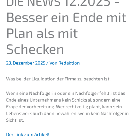
12.2025 -
DIE
NEWS
Besser ein Ende mit
Plan als mit
Schecken
23. Dezember 2025
/ Von
Redaktion
Was bei der Liqui­da­ti­on der Firma zu beach­ten ist.
Wenn eine Nachfol­ge­rin oder ein Nachfol­ger fehlt, ist das
Ende eines Unter­neh­mens kein Schick­sal, sondern eine
Frage der Vorbe­rei­tung. Wer recht­zei­tig plant, kann sein
Lebens­werk auch dann bewah­ren, wenn kein Nachfol­ger in
Sicht ist.
Der Link zum Artikel!