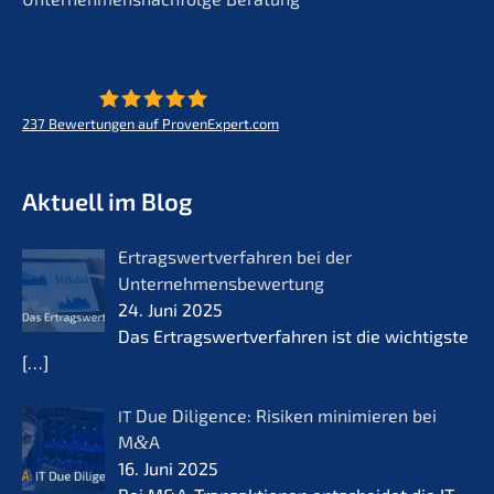
237
Bewertungen auf ProvenExpert.com
KERN - Zukunft für Lebenswerke
Aktuell im Blog
Ertrags­wert­ver­fah­ren bei der
Unternehmensbewertung
24. Juni 2025
Das Ertrags­wert­ver­fah­ren ist die wichtigs­te
[…]
Due Diligence: Risiken minimie­ren bei
IT
M
&
A
16. Juni 2025