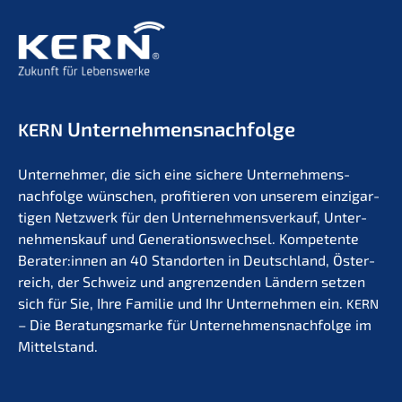
Unternehmens­nachfolge
KERN
Unter­neh­mer, die sich eine siche­re Unternehmens­
nachfolge wünschen, profi­tie­ren von unserem einzig­ar­
ti­gen Netzwerk für den Unter­nehmens­verkauf, Unter­
nehmens­kauf und Generations­wechsel. Kompe­ten­te
Berater:innen an 40 Stand­or­ten in Deutsch­land, Öster­
reich, der Schweiz und angren­zen­den Ländern setzen
sich für Sie, Ihre Familie und Ihr Unter­neh­men ein.
KERN
– Die Beratungs­mar­ke für Unternehmens­nachfolge im
Mittelstand.