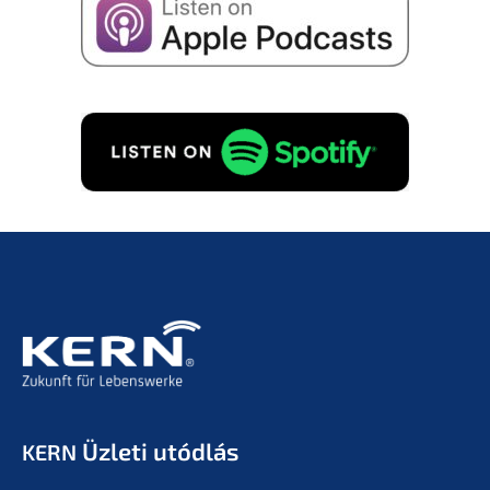
Üzleti utódlás
KERN