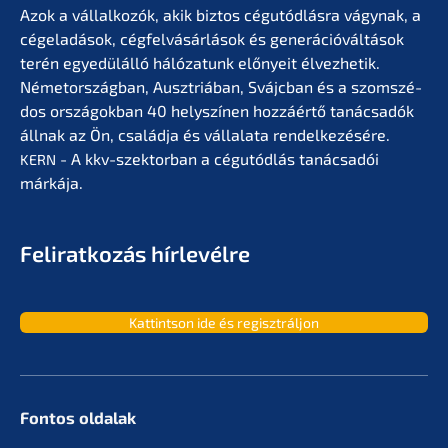
Azok a vállal­ko­zók, akik biztos cégutód­lás­ra vágynak, a
cégela­dá­sok, cégfel­vá­sár­lá­sok és generá­ció­vál­tá­sok
terén egyedülál­ló hálóza­tunk előny­eit élvez­he­tik.
Németor­szág­ban, Ausztriá­ban, Svájc­ban és a szomszé­
dos orszá­gok­ban 40 helyszí­nen hozzá­értő tanác­sa­dók
állnak az Ön, család­ja és vállala­ta rendel­ke­zé­sé­re.
- A kkv-szektor­ban a cégutód­lás tanác­sa­dói
KERN
márkája.
Feliratko­zás hírlevélre
Kattint­son ide és regisztráljon
Fontos oldalak