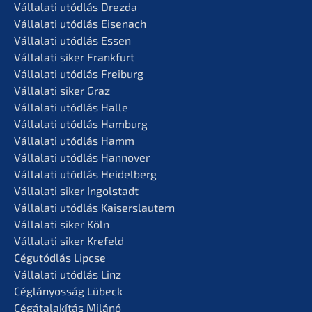
Vállala­ti utódlás Drezda
Vállala­ti utódlás Eisenach
Vállala­ti utódlás Essen
Vállala­ti siker Frankfurt
Vállala­ti utódlás Freiburg
Vállala­ti siker Graz
Vállala­ti utódlás Halle
Vállala­ti utódlás Hamburg
Vállala­ti utódlás Hamm
Vállala­ti utódlás Hannover
Vállala­ti utódlás Heidelberg
Vállala­ti siker Ingolstadt
Vállala­ti utódlás Kaiserslautern
Vállala­ti siker Köln
Vállala­ti siker Krefeld
Cégutód­lás Lipcse
Vállala­ti utódlás Linz
Céglá­n­yos­ság Lübeck
Cégátalakí­tás Milánó