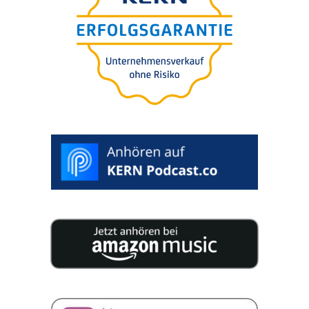
Önnek
ingyene­sen.
100% bizal­mas.
Az értékelés tartalmazza.
>
START
RATING