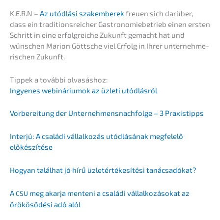
K.E.R.N –
Az utódlá­si szakem­be­rek
freuen sich darüber,
dass ein tradi­ti­ons­rei­cher Gastro­no­mie­be­trieb einen ersten
Schritt in eine erfolg­rei­che Zukunft gemacht hat und
wünschen Marion Göttsche viel Erfolg in Ihrer unter­neh­me­
ri­schen Zukunft.
Tippek a továb­bi olvasáshoz:
Ingyenes webiná­ri­um­ok az üzleti utódlásról
Vorbe­rei­tung der Unternehmens­nachfolge – 3 Praxistipps
Inter­jú: A csalá­di vállal­ko­zás utódlá­sá­nak megfelelő
előkészítése
Hogyan talál­hat jó hírű üzletérté­ke­sí­té­si tanácsadókat?
A
meg akarja mente­ni a csalá­di vállal­ko­zá­so­kat az
CSU
örökös­ödé­si adó alól