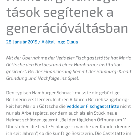
tá­sok segíte­nek a
generációváltásban
28. január 2015
/ A által
Ingo Claus
Mit der Übernah­me der Vedde­ler Fisch­gast­stät­te hat Mario
Göttsche den Fortbe­stand einer Hambur­ger Insti­tu­ti­on
gesichert. Bei der Finan­zie­rung kommt der Hamburg-Kredit
Gründung und Nachfol­ge ins Spiel.
Den typisch Hambur­ger Schnack musste die gebür­ti­ge
Berli­ne­rin erst lernen. In ihren 8 Jahren Betriebs­zu­ge­hö­rig­
keit hat Marion Göttsche die
Vedde­ler Fisch­gast­stät­te
nicht
nur als Arbeits­platz, sondern auch als ein Stück neue
Heimat schät­zen gelernt. „Bei der tägli­chen Öffnung um 11
Uhr stehen die Leute Schlan­ge – manche der Kunden kenne
ich seit Jahren“, so die künfti­ge Besit­ze­rin. Die Gaststät­te im