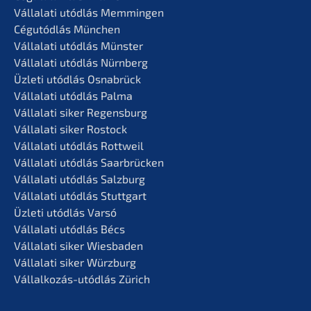
Vállala­ti utódlás Memmingen
Cégutód­lás München
Vállala­ti utódlás Münster
Vállala­ti utódlás Nürnberg
Üzleti utódlás Osnabrück
Vállala­ti utódlás Palma
Vállala­ti siker Regensburg
Vállala­ti siker Rostock
Vállala­ti utódlás Rottweil
Vállala­ti utódlás Saarbrücken
Vállala­ti utódlás Salzburg
Vállala­ti utódlás Stuttgart
Üzleti utódlás Varsó
Vállala­ti utódlás Bécs
Vállala­ti siker Wiesbaden
Vállala­ti siker Würzburg
Vállal­ko­zás-utódlás Zürich