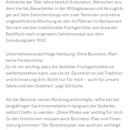
Ambien­te der 50er Jahre besitzt Kultsta­tus: Menschen aus
dem Viertel, Bauar­bei­ter in der Mittags­pau­se und Anzug­trä­
ger auf dem Zwischen­stopp von zwei Termi­nen sind keine
ungewöhn­li­che Mischung an den 45 Plätzen im Restau­rant.
Serviert werden tradi­tio­nel­le Fisch­ge­rich­te, wie etwa der
Backfisch nach origi­na­lem Geheim­re­zept aus dem
Gründungs­jahr 1932.
Unternehmens­nachfolge Hamburg: Ohne Business-Plan
keine Fördermittel
„
Es ist mir wichtig, dass die Vedde­ler Fisch­gast­stät­te so
weiter­be­stehen kann, wie sie ist. Da steckt so viel Tradi­ti­on
und Erinne­rung drin. Nicht nur für mich – auch für unsere
Gäste und den Stadt­teil“, sagt Göttsche.
Als der Besit­zer seinen Rückzug ankün­dig­te, reifte bei der
langjäh­ri­gen Gastro­no­mie­lei­te­rin langsam der Gedan­ke,
selbst Chefin zu werden: „Diese Phase war wichtig für mich.
Zu den Emotio­nen, müssen auch Business-Plan und Finan­
zie­rung kommen.“ Der Business­plan war auch ein wichti­ge