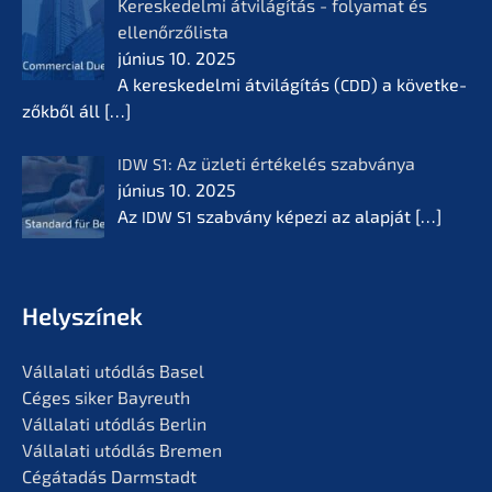
Keres­ke­del­mi átvilá­gí­tás - folyamat és
ellenőr­ző­lis­ta
június 10. 2025
A keres­ke­del­mi átvilá­gí­tás (
) a követ­ke­
CDD
zők­ből áll
[…]
: Az üzleti értékelés szabvá­nya
IDW
S1
június 10. 2025
Az
szabvá­ny képezi az alapját
[…]
IDW
S1
Helyszí­nek
Vállala­ti utódlás Basel
Céges siker Bayreuth
Vállala­ti utódlás Berlin
Vállala­ti utódlás Bremen
Cégáta­dás Darmstadt