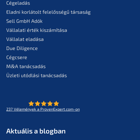
Cégela­dás
Eladni korlá­tolt felelős­sé­gű társaság
Sell GmbH Adók
Vállala­ti érték kiszámítása
Válla­lat eladása
Due Diligence
Cégcse­re
M
&
A tanác­sa­dás
Üzleti utódlá­si tanácsadás
237
Vélemé­ny­ek a ProvenExpert.com-on
- Az életmű­vek jövője
KERN
Aktuá­lis a blogban