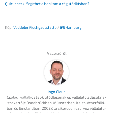
Quick­check: Segíthet a bankom a cégutódlásban?
Kép:
Vedde­ler Fisch­gast­stät­te
/
Hamburg
IFB
A szerzőről
Ingo Claus
Csalá­di vállal­ko­zá­sok utódlá­sá­nak és vállal­ate­la­dá­so­knak
szakértő­je Osnabrück­ben, Münster­ben, Kelet-Veszt­fá­liá­
ban és Emsland­ban. 2002 óta sikere­sen szervez vállala­tu­