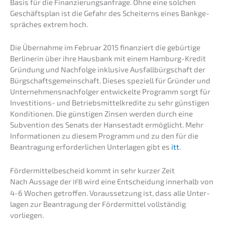
Basis für die Finan­zie­rungs­an­fra­ge. Ohne eine solchen
Geschäfts­plan ist die Gefahr des Schei­terns eines Bankge­
sprä­ches extrem hoch.
Die Übernah­me im Febru­ar 2015 finan­ziert die gebür­ti­ge
Berli­ne­rin über ihre Hausbank mit einem Hamburg-Kredit
Gründung und Nachfol­ge inklu­si­ve Ausfall­bürg­schaft der
Bürgschafts­ge­mein­schaft. Dieses spezi­ell für Gründer und
Unter­neh­mens­nach­fol­ger entwi­ckel­te Programm sorgt für
Inves­ti­ti­ons- und Betriebs­mit­tel­kre­di­te zu sehr günsti­gen
Kondi­tio­nen. Die günsti­gen Zinsen werden durch eine
Subven­ti­on des Senats der Hanse­stadt ermög­licht. Mehr
Infor­ma­tio­nen zu diesem Programm und zu den für die
Beantra­gung erfor­der­li­chen Unter­la­gen gibt es
itt
.
Förder­mit­tel­be­scheid kommt in sehr kurzer Zeit
Nach Aussa­ge der
wird eine Entschei­dung inner­halb von
IFB
4-6 Wochen getrof­fen. Voraus­set­zung ist, dass alle Unter­
la­gen zur Beantra­gung der Förder­mit­tel vollstän­dig
vorliegen.