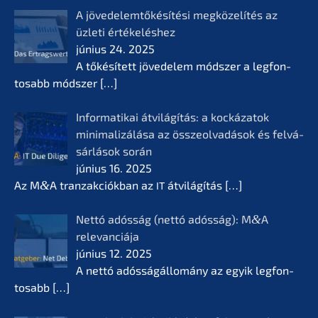
A jövedelem­tőké­sí­té­si megkö­ze­lí­tés az
üzleti értékelés­hez
június 24. 2025
A tőkésí­tett jövede­lem módszer a legfon­
tosabb módszer
[…]
Infor­ma­ti­kai átvilá­gí­tás: a kocká­z­a­tok
minima­li­zá­lá­sa az összeol­va­dá­sok és felvá­
sár­lá­sok során
június 16. 2025
Az M
&
A tranzak­ciók­ban az
átvilá­gí­tás
[…]
IT
Nettó adósság (nettó adósság): M
&
A
relevan­ciá­ja
június 12. 2025
A nettó adóssá­gál­lomá­ny az egyik legfon­
tosabb
[…]