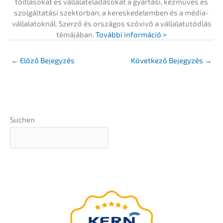
tód­lá­so­kat és vállal­ate­la­dá­so­kat a gyártá­si, kézmű­ves és
szolgál­ta­tá­si szektor­ban, a keres­ke­del­em­ben és a média­
vállala­to­knál. Szerző és orszá­gos szóvi­vő a vállala­tu­tód­lás
témájá­ban.
Továb­bi információ >
←
Előző Bejegyzés
Követ­ke­ző Bejegy­zés
→
Suchen
Vállala­ti érték­bec­s­lés 5
perc alatt