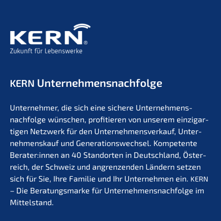
Unternehmens­nachfolge
KERN
Unter­neh­mer, die sich eine siche­re Unternehmens­
nachfolge wünschen, profi­tie­ren von unserem einzig­ar­
ti­gen Netzwerk für den Unter­nehmens­verkauf, Unter­
nehmens­kauf und Generations­wechsel. Kompe­ten­te
Berater:innen an 40 Stand­or­ten in Deutsch­land, Öster­
reich, der Schweiz und angren­zen­den Ländern setzen
sich für Sie, Ihre Familie und Ihr Unter­neh­men ein.
KERN
– Die Beratungs­mar­ke für Unternehmens­nachfolge im
Mittelstand.