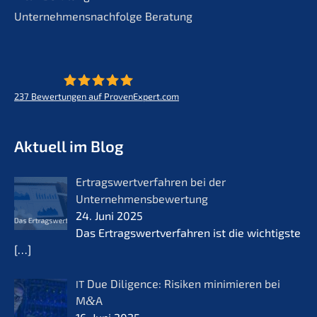
Unternehmensnachfolge Beratung
237
Bewertungen auf ProvenExpert.com
KERN - Zukunft für Lebenswerke
Aktuell im Blog
Ertrags­wert­ver­fah­ren bei der
Unternehmensbewertung
24. Juni 2025
Das Ertrags­wert­ver­fah­ren ist die wichtigs­te
[…]
Due Diligence: Risiken minimie­ren bei
IT
M
&
A