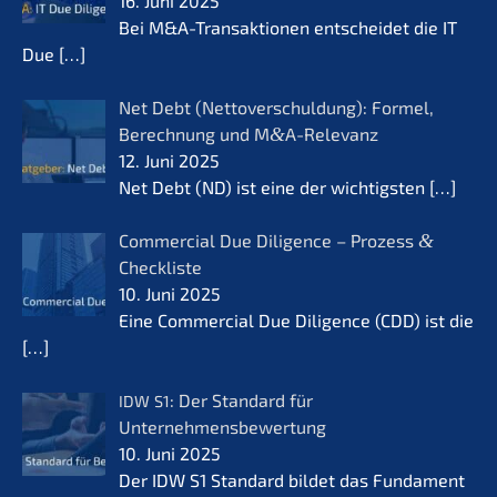
16. Juni 2025
Bei M&A-Transaktionen entschei­det die IT
Due
[…]
Net Debt (Netto­ver­schul­dung): Formel,
Berech­nung und M
&
A-Relevanz
12. Juni 2025
Net Debt (ND) ist eine der wichtigs­ten
[…]
Commer­cial Due Diligence – Prozess
&
Checkliste
10. Juni 2025
Eine Commer­cial Due Diligence (CDD) ist die
[…]
: Der Standard für
IDW
S1
Unternehmensbewertung
10. Juni 2025
Der IDW S1 Standard bildet das Funda­ment