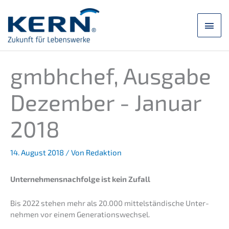
Zum
Inhalt
Hau
springen
gmbhchef, Ausga­be
Dezem­ber - Januar
2018
14. August 2018
/ Von
Redaktion
Unternehmens­nachfolge ist kein Zufall
Bis 2022 stehen mehr als 20.000 mittel­stän­di­sche Unter­
neh­men vor einem Generationswechsel.