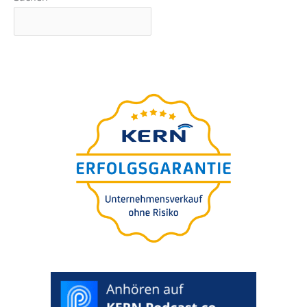
Grundlagen-Webinar
präsentiert
von Nils Koerber
Unternehmens-verkauf
(M&A) ohne Risiko und
Wertverlust
WUNSCHTERMIN AUSWÄHLEN >