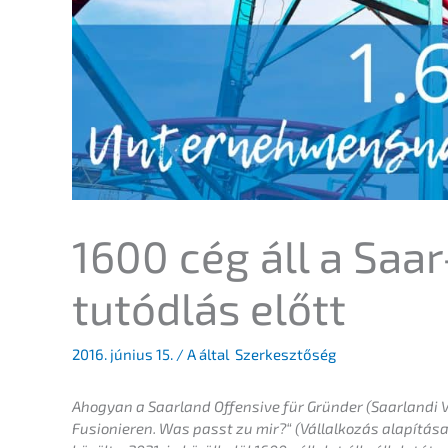
1600 cég áll a Saar
tu­tód­lás előtt
2016. június 15.
/ A által
Szerkesztőség
Ahogyan a Saarland Offen­si­ve für Gründer (Saarlandi V
Fusio­nie­ren. Was passt zu mir?“ (Vállal­ko­zás alapí­tá­s