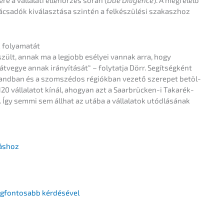
­re a vállala­ti ellenőr­zés során (
Due Diligence
). A megfelelő
c­sa­dók kiválasz­tá­sa szintén a felkés­zülé­si szaka­szhoz
ak folyamatát
és­zült, annak ma a legjobb esély­ei vannak arra, hogy
átvegye annak irányí­tá­sát“ – folytat­ja Dörr. Segít­ség­ként
rland­ban és a szomszé­dos régiók­ban vezető szere­pet betöl­
120 vállala­tot kínál, ahogyan azt a Saarbrü­cken-i Takarék­
te. Így semmi sem állhat az utába a vállala­tok utódlá­sá­nak
láshoz
6 legfon­tosabb kérdésével