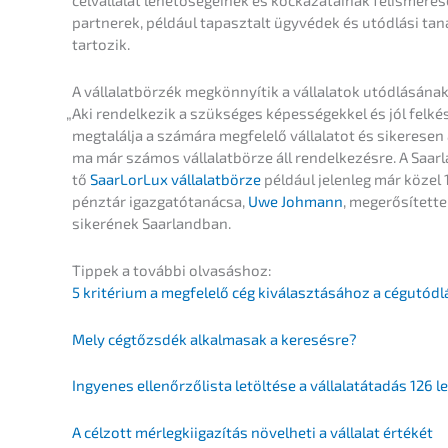
célválla­lat lehető­sé­geinek és kocká­za­tainak felis­me­ré­sé
partnerek, például tapasz­talt ügyvé­dek és utódlá­si taná
tartozik.
A vállalat­bör­zék megkön­nyí­tik a vállala­tok utódlá­sá­n
„
Aki rendel­ke­zik a szüksé­ges képes­sé­gek­kel és jól felk
megtalál­ja a számá­ra megfelelő vállala­tot és sikere­sen 
ma már számos vállalat­bör­ze áll rendel­ke­zés­re. A Saa
tő
SaarLor­Lux vállalat­bör­ze
például jelen­leg már közel 
pénz­tár igazga­tó­tanác­sa,
Uwe Johmann
, megerő­sí­tet­
sikeré­nek Saarlandban.
Tippek a továb­bi olvasáshoz:
5 krité­ri­um a megfelelő cég kiválasz­tá­sá­hoz a cégutód
Mely cégtőzsdék alkal­ma­sak a keresésre?
Ingyenes ellenőr­ző­lis­ta letöl­té­se a vállala­tá­ta­dás 12
A célzott mérleg­ki­iga­zí­tás növel­he­ti a válla­lat értékét