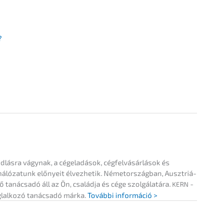
?
­lás­ra vágynak, a cégela­dá­sok, cégfel­vá­sár­lá­sok és
 hálóza­tunk előny­eit élvez­he­tik. Németor­szág­ban, Ausztriá­
anác­sa­dó áll az Ön, család­ja és cége szolgá­la­tá­ra.
-
KERN
lal­ko­zó tanác­sa­dó márka.
Továb­bi információ >