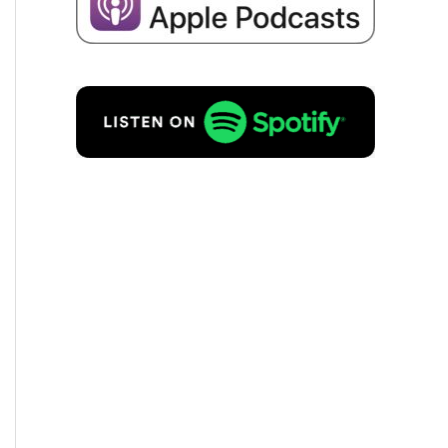
Hozzá­já­ru­lok ahhoz, hogy adatai­
mat a cég sikeré­ről szóló e-
mailek fogadá­sa céljá­ból tárol­ják
az alábbi­ak szerint
Adatvé­del­mi
szabá­ly­zat
to.
KÉRÉS INGYENES!