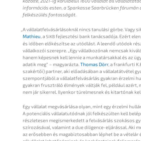
közöl­te, 2021-ig körül­be­lül 1600 válla­lat áll vállala­tá­
infor­má­ciós esten, a Sparkas­se Saarbrü­cken fórumán a
felkés­zülés fontosságát.
„
A vállalat­fel­vá­sár­lá­so­knál nincs tanulá­si görbe. Vagy 
Mathieu
, a
fejlesz­té­si bank tanác­sa­dó­ja. Ezért ele
SIKB
és időben előké­s­zít­se az utódlást. A leendő utódok részé­
vállal­ko­zói szerep­re. „Egy vállal­ko­zónak nemcsak kiváló 
hanem képes­nek kell lennie a munka­társ­ak­kal és az ügy
adatik meg“ – magyaráz­ta.
Thomas Dörr
, a frank­fur­ti
szakértői) partner, aki előadá­sá­ban a vállala­tát­vé­tel gya
szempontjá­ból a vállalat­fel­vá­sár­lás gyakran érzel­mi hu
gyakran frusz­trá­ló élmény­ek váltják fel, például azért, 
nem jár siker­rel. Ilyen­kor türel­mes­nek és kitar­tónak kel
Egy válla­lat megvá­sár­lá­sa olyan, mint egy érzel­mi hul
A poten­ciá­lis vállala­tu­tód­nak jól felkés­zül­ten kell bel
részle­te­sen megis­merk­edett a felvá­sár­lás szoká­sos gya
szí­ro­zá­sá­val, valami­nt a due diligence-eljárás­sal. Aki m
az erőseb­ben és magabiz­tosab­ban léphet be a vételár és 