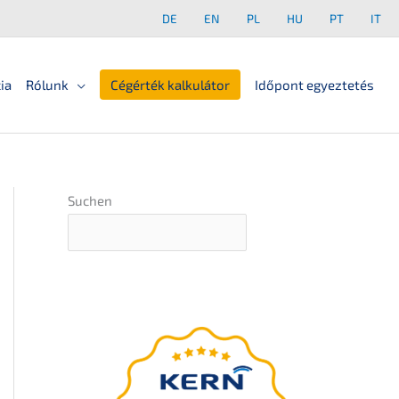
DE
EN
PL
HU
PT
IT
ia
Rólunk
Cégérték kalkulátor
Időpont egyeztetés
Suchen
A
végső útmuta­tó
az Ön vállala­tá­nak
utódlásához