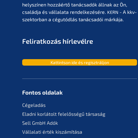
helyszí­nen hozzá­értő tanác­sa­dók állnak az Ön,
család­ja és vállala­ta rendel­ke­zé­sé­re.
- A kkv-
KERN
szektor­ban a cégutód­lás tanác­sa­dói márkája.
Feliratko­zás hírlevélre
Kattint­son ide és regisztráljon
Fontos oldalak
Cégela­dás
Eladni korlá­tolt felelős­sé­gű társaság
Sell GmbH Adók
Vállala­ti érték kiszámítása