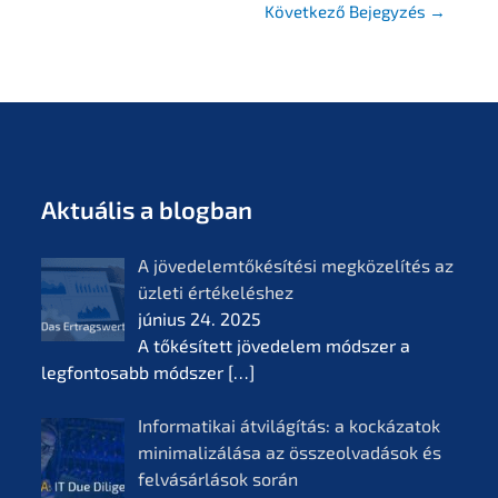
Követ­ke­ző Bejegy­zés
→
Aktuá­lis a blogban
A jövedelem­tőké­sí­té­si megkö­ze­lí­tés az
üzleti értékelés­hez
június 24. 2025
A tőkésí­tett jövede­lem módszer a
legfon­tosabb módszer
[…]
Infor­ma­ti­kai átvilá­gí­tás: a kocká­z­a­tok
minima­li­zá­lá­sa az összeol­va­dá­sok és
felvá­sár­lá­sok során