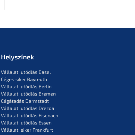
Helyszí­nek
Vállala­ti utódlás Basel
Céges siker Bayreuth
Vállala­ti utódlás Berlin
Vállala­ti utódlás Bremen
Cégáta­dás Darmstadt
Vállala­ti utódlás Drezda
Vállala­ti utódlás Eisenach
Vállala­ti utódlás Essen
Vállala­ti siker Frankfurt