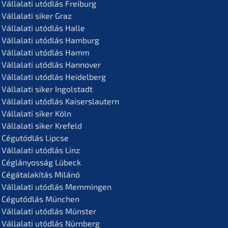
Vállala­ti utódlás Freiburg
Vállala­ti siker Graz
Vállala­ti utódlás Halle
Vállala­ti utódlás Hamburg
Vállala­ti utódlás Hamm
Vállala­ti utódlás Hannover
Vállala­ti utódlás Heidelberg
Vállala­ti siker Ingolstadt
Vállala­ti utódlás Kaiserslautern
Vállala­ti siker Köln
Vállala­ti siker Krefeld
Cégutód­lás Lipcse
Vállala­ti utódlás Linz
Céglá­n­yos­ság Lübeck
Cégátalakí­tás Milánó
Vállala­ti utódlás Memmingen
Cégutód­lás München
Vállala­ti utódlás Münster
Vállala­ti utódlás Nürnberg