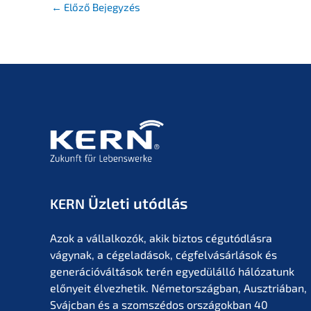
←
Előző Bejegyzés
Üzleti utódlás
KERN
Azok a vállal­ko­zók, akik biztos cégutód­lás­ra
vágynak, a cégela­dá­sok, cégfel­vá­sár­lá­sok és
generá­ció­vál­tá­sok terén egyedülál­ló hálóza­tunk
előny­eit élvez­he­tik. Németor­szág­ban, Ausztriá­ban,
Svájc­ban és a szomszé­dos orszá­gok­ban 40