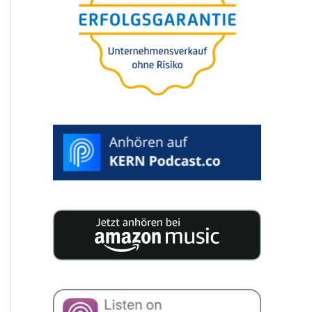
25 szakértő 200 oldal­nyi koncen­
trált tudást tesz közzé az Ön
vállala­tá­nak utódlásához.