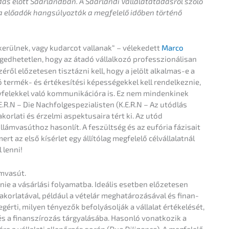
ta­dás előtt Saarland­ban. A Saarlandi Vállala­tá­ta­dás­ról szóló
 előadók hangs­ú­ly­oz­ták a megfelelő időben törté­nő
sikerül­nek, vagy kudar­cot valla­nak“ – véleke­dett
Marco
ngedhetet­len, hogy az átadó vállal­ko­zó profess­zioná­li­san
ről előze­te­sen tisztáz­ni kell, hogy a jelölt alkal­mas-e a
termék- és értéke­sí­té­si képes­sé­gek­kel kell rendel­kez­nie,
felek­kel való kommu­ni­ká­cióra is. Ez nem minden­ki­nek
 K.E.R.N – Die Nachfolge­spezialisten (K.E.R.N – Az utódlás
kor­la­ti és érzel­mi aspek­tu­s­aira tért ki. Az utód
llám­va­sú­thoz hason­lít. A feszült­ség és az eufória fázisait
mert az első kísérlet egy állítólag megfelelő célvállalat­nál
l lenni!
lámvasút.
ép­nie a vásár­lá­si folyamat­ba. Ideális esetben előze­te­sen
kor­la­tá­val, például a vételár megha­tá­ro­zá­sá­val és finan­
egérti, milyen ténye­zők befolyá­sol­ják a válla­lat értékelé­sét,
a finan­szí­ro­zás tárgyalá­sá­ba. Hason­ló vonat­ko­zik a