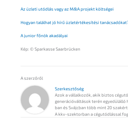
Az üzleti utódlás vagy az M
&
A projekt költségei
Hogyan talál­hat jó hírű üzletérté­ke­sí­té­si tanácsadókat
A junior főnök akadályai
Kép: © Sparkas­se Saarbrücken
A szerzőről
Szerkesz­tő­ség
Azok a vállal­ko­zók, akik biztos cégutód
generá­ció­vál­tá­sok terén egyedülál­ló
ban és Svájc­ban több mint 20 szakértő t
A kkv-szektor­ban a cégutód­lás­sal fog