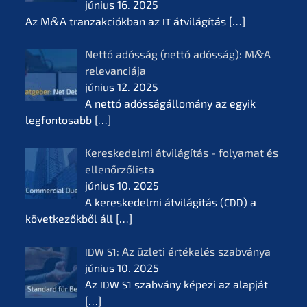
június 16. 2025
Az M
&
A tranzak­ciók­ban az
átvilá­gí­tás
[…]
IT
Nettó adósság (nettó adósság): M
&
A
relevan­ciá­ja
június 12. 2025
A nettó adóssá­gál­lomá­ny az egyik
legfon­tosabb
[…]
Keres­ke­del­mi átvilá­gí­tás - folyamat és
ellenőr­ző­lis­ta
június 10. 2025
A keres­ke­del­mi átvilá­gí­tás (
) a
CDD
követ­ke­zők­ből áll
[…]
: Az üzleti értékelés szabvá­nya
IDW
S1
június 10. 2025
Az
szabvá­ny képezi az alapját
IDW
S1
[…]