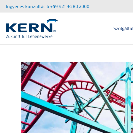
Ugrás
Ingyenes konzul­tá­ció +49 421 94 80 2000
a
tartalomra
Szolgálta