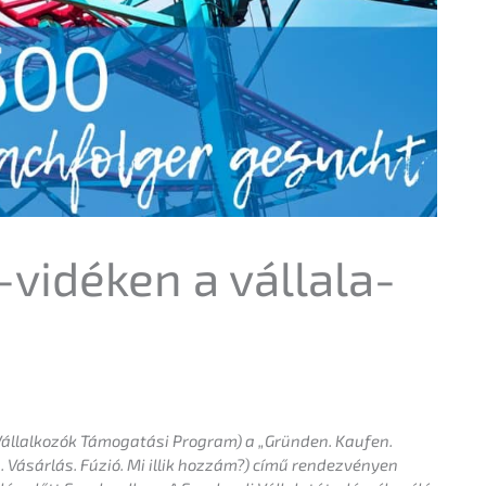
-vidéken a vállala­
állal­ko­zók Támoga­tá­si Program) a „Gründen. Kaufen.
a. Vásár­lás. Fúzió. Mi illik hozzám?) című rendez­vé­ny­en